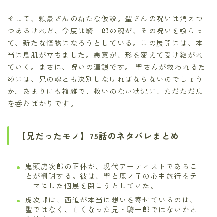
そして、頼豪さんの新たな仮説。聖さんの呪いは消えつ
つあるけれど、今度は騎一郎の魂が、その呪いを喰らっ
て、新たな怪物になろうとしている。この展開には、本
当に鳥肌が立ちました。悪意が、形を変えて受け継がれ
ていく。まさに、呪いの連鎖です。 聖さんが救われるた
めには、兄の魂とも決別しなければならないのでしょう
か。あまりにも複雑で、救いのない状況に、ただただ息
を呑むばかりです。
【兄だったモノ】75話のネタバレまとめ
鬼頭虎次郎の正体が、現代アーティストであるこ
とが判明する。彼は、聖と鹿ノ子の心中旅行をテ
ーマにした個展を開こうとしていた。
虎次郎は、西迫が本当に想いを寄せているのは、
聖ではなく、亡くなった兄・騎一郎ではないかと