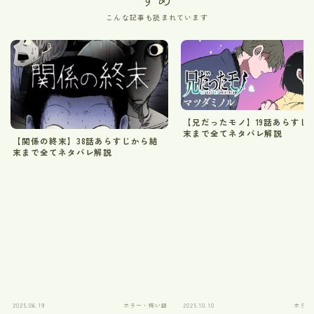
こんな記事も読まれています
【兄だったモノ】19話あらすじ
末まで全てネタバレ解説
【関係の終末】38話あらすじから結
末まで全てネタバレ解説
2025.06.19
ホラー・怖い話
2025.10.10
ホラー