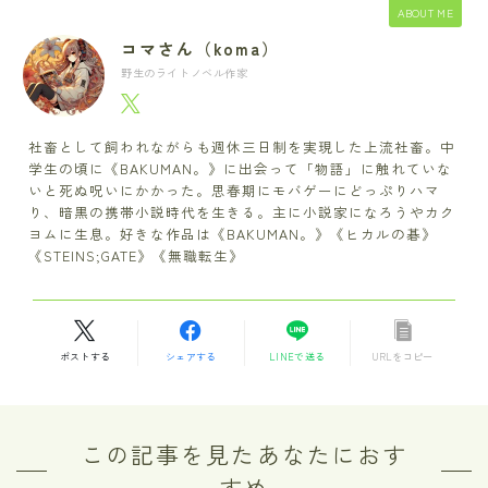
ABOUT ME
コマさん（koma）
野生のライトノベル作家
社畜として飼われながらも週休三日制を実現した上流社畜。中
学生の頃に《BAKUMAN。》に出会って「物語」に触れていな
いと死ぬ呪いにかかった。思春期にモバゲーにどっぷりハマ
り、暗黒の携帯小説時代を生きる。主に小説家になろうやカク
ヨムに生息。好きな作品は《BAKUMAN。》《ヒカルの碁》
《STEINS;GATE》《無職転生》
ポストする
シェアする
LINEで送る
URLをコピー
この記事を見たあなたにおす
すめ