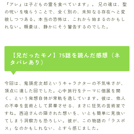
『アレ』は子どもの霊を食べています」。 兄の魂は、聖
の呪いを喰らうことで、全く別の、未知なる存在へと変
貌しつつある。本当の恐怖は、これから始まるのかもし
れない。頼豪は、静かにそう警告するのでした。
【兄だったモノ】75話を読んだ感想（ネ
タバレあり）
今回は、鬼頭虎次郎というキャラクターの不気味さが、
頂点に達した回でした。心中旅行をテーマに個展を開
く、という発想自体が常軌を逸しています。彼は、他人
の不幸を芸術として昇華させる、まさに狂気の芸術家で
すね。西迫さんの隠された想いを、いとも簡単に見抜い
てしまう洞察力も恐ろしい。彼が、この物語の「ラスボ
ス」なのかもしれない、とすら感じました。