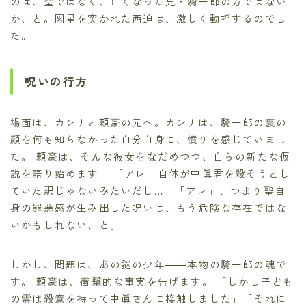
のは、聖ではなく、亡くなった兄・騎一郎の方ではない
か、と。図星を突かれた西迫は、激しく動揺するのでし
た。
呪いの行方
場面は、カンナと頼豪の元へ。カンナは、騎一郎の裏の
顔を何も知らなかった自分自身に、憤りを感じていまし
た。 頼豪は、そんな彼女をなだめつつ、自らの新たな仮
説を語り始めます。 「アレ」自体が中眞君を殺そうとし
ていた訳じゃないみたいだし…。「アレ」、つまり聖自
身の罪悪感が生み出した呪いは、もう危険な存在ではな
いかもしれない、と。
しかし、問題は、あの謎の少年――本物の騎一郎の魂で
す。 頼豪は、衝撃的な事実を告げます。 「しかし子ども
の霊は殺意を持って中眞さんに接触しました」「それに