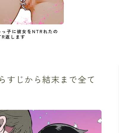
めっ子に彼女をNTRれたの
TR返します
あらすじから結末まで全て