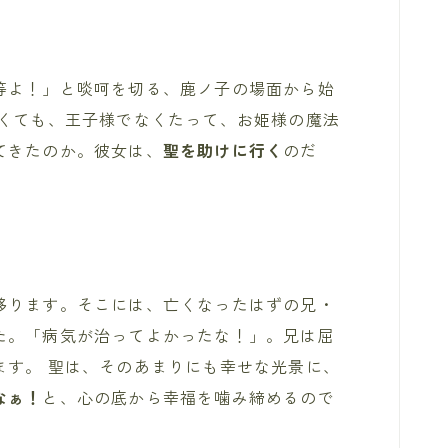
等よ！」と啖呵を切る、鹿ノ子の場面から始
なくても、王子様でなくたって、お姫様の魔法
てきたのか。彼女は、
聖を助けに行く
のだ
移ります。そこには、亡くなったはずの兄・
た。「病気が治ってよかったな！」。兄は屈
ます。 聖は、そのあまりにも幸せな光景に、
なぁ！
と、心の底から幸福を噛み締めるので