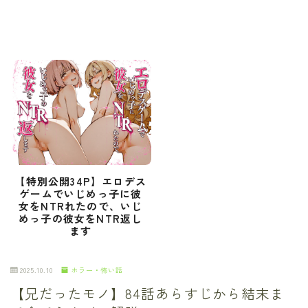
【特別公開34P】エロデス
ゲームでいじめっ子に彼
女をNTRれたので、いじ
めっ子の彼女をNTR返し
ます
2025.10.10
ホラー・怖い話
【兄だったモノ】84話あらすじから結末ま