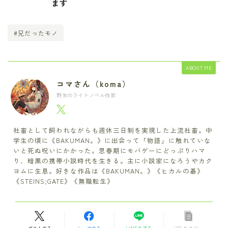
ます
#兄だったモノ
ABOUT ME
コマさん（koma）
野生のライトノベル作家
社畜として飼われながらも週休三日制を実現した上流社畜。中
学生の頃に《BAKUMAN。》に出会って「物語」に触れていな
いと死ぬ呪いにかかった。思春期にモバゲーにどっぷりハマ
り、暗黒の携帯小説時代を生きる。主に小説家になろうやカク
ヨムに生息。好きな作品は《BAKUMAN。》《ヒカルの碁》
《STEINS;GATE》《無職転生》