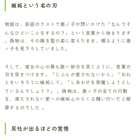
嫉妬という名の刃
物語は、前話のラストで鹿ノ子が問いかけた「なんでそ
んなひどいことをするの？」という言葉から始まります
。偽物は、その顔を聖の姿に変えたまま、嘲るように鹿
ノ子を見下ろしていました。
そして、彼女の心の最も脆い部分を突くように、言葉の
刃を突きつけます。「じぶんが愛されないから」「おれ
ときいちろうに嫉妬して」「しあわせを邪魔しようとし
ているんでしょう？」
。偽物は、鹿ノ子の全ての行動
を、満たされない愛への嫉妬心からくる醜い行いだと断
罪するのでした
。
反吐が出るほどの覚悟