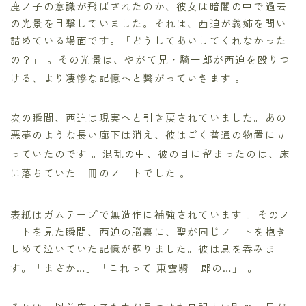
鹿ノ子の意識が飛ばされたのか、彼女は暗闇の中で過去
の光景を目撃していました。それは、西迫が義姉を問い
詰めている場面です。「どうしてあいしてくれなかった
の？」
。その光景は、やがて兄・騎一郎が西迫を殴りつ
ける、より凄惨な記憶へと繋がっていきます
。
次の瞬間、西迫は現実へと引き戻されていました。あの
悪夢のような長い廊下は消え、彼はごく普通の物置に立
っていたのです
。混乱の中、彼の目に留まったのは、床
に落ちていた一冊のノートでした
。
表紙はガムテープで無造作に補強されています
。そのノ
ートを見た瞬間、西迫の脳裏に、聖が同じノートを抱き
しめて泣いていた記憶が蘇りました。彼は息を呑みま
す。「まさか…」「これって 東雲騎一郎の…」
。