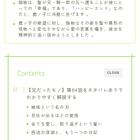
偽物は、聖が兄・騎一郎の元へ還ることが彼にと
っての「幸福」であり、「ハッピーエンド」なの
だと、鹿ノ子に冷酷に告げます 。
鹿ノ子の絶望に対し、偽物はその姿を聖や異形の
怪物へと変化させながら愛の言葉を囁き、彼女を
精神的に追い詰めようとしました 。
Contents
CLOSE
【兄だったモノ】第84話をネタバレありで
わかりやすく解説する
嫉妬という名の刃
反吐が出るほどの覚悟
全てを愛し、取り返すという誓い
西迫の深淵と、もう一つの日記