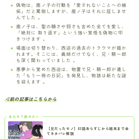
偽物は、鹿ノ子の行動を「愛されないことへの嫉
妬」だと罵倒しますが、鹿ノ子はそれに屈しませ
んでした 。
鹿ノ子は、聖の醜さや弱さも含めた全てを愛し、
「絶対に 取り返す」という強い覚悟を偽物に叩
きつけます 。
場面は切り替わり、西迫の過去のトラウマが描か
れます。そこには、義姉だけでなく、兄・騎一郎
も深く関わっていました 。
悪夢から覚めた西迫は、物置で兄・騎一郎が遺し
た「もう一冊の日記」を発見し、物語は新たな謎
を迎えます 。
◁前の記事はこちらから
あわせて読みたい
【兄だったモノ】83話あらすじから結末まで全
てネタバレ解説