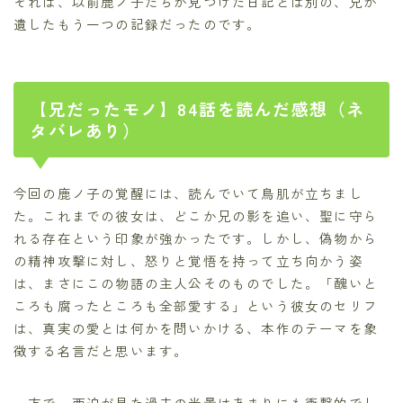
それは、以前鹿ノ子たちが見つけた日記とは別の、兄が
遺したもう一つの記録だったのです。
【兄だったモノ】84話を読んだ感想（ネ
タバレあり）
今回の鹿ノ子の覚醒には、読んでいて鳥肌が立ちまし
た。これまでの彼女は、どこか兄の影を追い、聖に守ら
れる存在という印象が強かったです。しかし、偽物から
の精神攻撃に対し、怒りと覚悟を持って立ち向かう姿
は、まさにこの物語の主人公そのものでした。「醜いと
ころも腐ったところも全部愛する」という彼女のセリフ
は、真実の愛とは何かを問いかける、本作のテーマを象
徴する名言だと思います。
一方で、西迫が見た過去の光景はあまりにも衝撃的でし