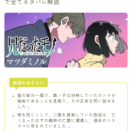
で全てネタバレ解説
前話のおさらい
聖の家の一階で、鹿ノ子は対峙していたカンナが
偽物であることを見破り、その正体を問い詰めま
した 。
時を同じくして、二階を捜索していた西迫は、亡
くなったはずの義姉の亡霊に遭遇し、過去のトラ
ウマに苛まれていました 。