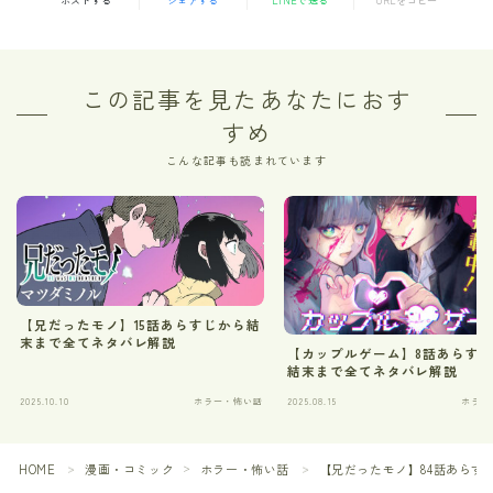
ポストする
シェアする
LINEで送る
URLをコピー
この記事を見たあなたにおす
すめ
こんな記事も読まれています
【兄だったモノ】15話あらすじから結
末まで全てネタバレ解説
【カップルゲーム】8話あらす
結末まで全てネタバレ解説
2025.10.10
ホラー・怖い話
2025.08.15
ホラー
HOME
漫画・コミック
ホラー・怖い話
【兄だったモノ】84話あらす
＞
＞
＞