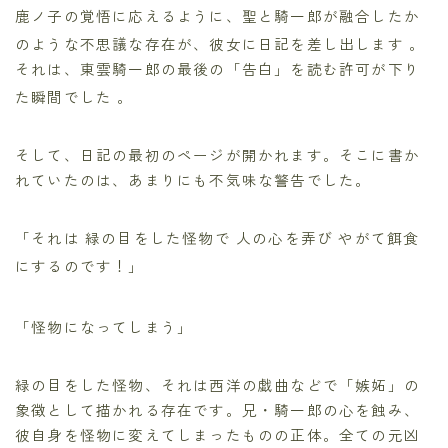
鹿ノ子の覚悟に応えるように、聖と騎一郎が融合したか
のような不思議な存在が、彼女に日記を差し出します
。
それは、東雲騎一郎の最後の「告白」を読む許可が下り
た瞬間でした
。
そして、日記の最初のページが開かれます。そこに書か
れていたのは、あまりにも不気味な警告でした。
「それは 緑の目をした怪物で 人の心を弄び やがて餌食
にするのです！」
「怪物になってしまう」
緑の目をした怪物、それは西洋の戯曲などで「嫉妬」の
象徴として描かれる存在です。兄・騎一郎の心を蝕み、
彼自身を怪物に変えてしまったものの正体。全ての元凶