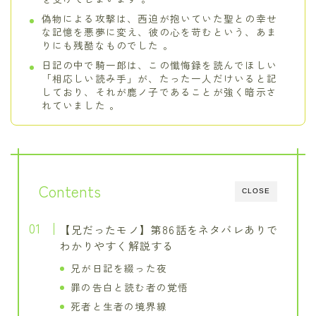
偽物による攻撃は、西迫が抱いていた聖との幸せ
な記憶を悪夢に変え、彼の心を苛むという、あま
りにも残酷なものでした 。
日記の中で騎一郎は、この懺悔録を読んでほしい
「相応しい読み手」が、たった一人だけいると記
しており、それが鹿ノ子であることが強く暗示さ
れていました 。
Contents
CLOSE
【兄だったモノ】第86話をネタバレありで
わかりやすく解説する
兄が日記を綴った夜
罪の告白と読む者の覚悟
死者と生者の境界線