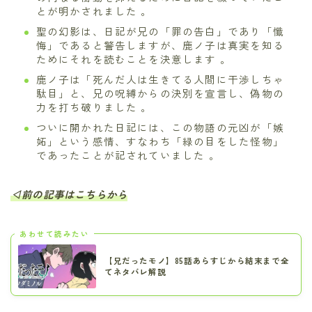
とが明かされました 。
聖の幻影は、日記が兄の「罪の告白」であり「懺
悔」であると警告しますが、鹿ノ子は真実を知る
ためにそれを読むことを決意します 。
鹿ノ子は「死んだ人は生きてる人間に干渉しちゃ
駄目」と、兄の呪縛からの決別を宣言し、偽物の
力を打ち破りました 。
ついに開かれた日記には、この物語の元凶が「嫉
妬」という感情、すなわち「緑の目をした怪物」
であったことが記されていました 。
◁前の記事はこちらから
あわせて読みたい
【兄だったモノ】85話あらすじから結末まで全
てネタバレ解説