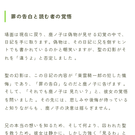
罪の告白と読む者の覚悟
場面は現在に戻り、鹿ノ子は偽物が見せる幻覚の中で、
日記を手に取ります。偽物は、その日記に兄を倒すヒン
トでも書かれているのかと嘲笑いますが、聖の幻影がそ
れを「違うよ」と否定しました
。
聖の幻影は、この日記の内容が「東雲騎一郎の犯した懺
悔」であり、「罪の告白」なのだと鹿ノ子に告げます
。
そして、「それでも鹿ノ子は 見たい？」と、彼女の覚悟
を問いました
。その先には、悲しみや後悔が待っている
と知りながらも
、鹿ノ子の決意は揺らぎません。
兄の本当の想いを知るため、そして何より、囚われた聖
を救うため。彼女は静かに、しかし力強く「見るわ」と