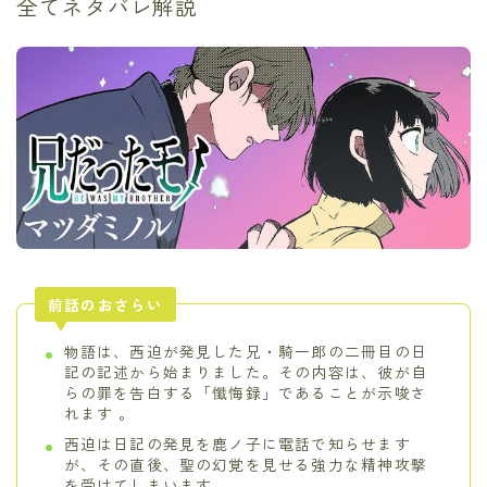
全てネタバレ解説
前話のおさらい
物語は、西迫が発見した兄・騎一郎の二冊目の日
記の記述から始まりました。その内容は、彼が自
らの罪を告白する「懺悔録」であることが示唆さ
れます 。
西迫は日記の発見を鹿ノ子に電話で知らせます
が、その直後、聖の幻覚を見せる強力な精神攻撃
を受けてしまいます 。