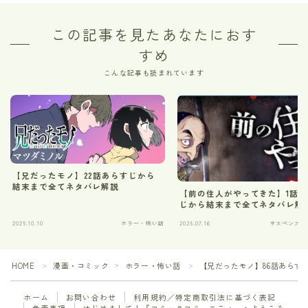
この記事を見たあなたにおす
すめ
こんな記事も読まれています
【兄だったモノ】22話あらすじから
結末まで全てネタバレ解説
【前の住人がやってきた】1話
じから結末まで全てネタバレ解
2025.10.10
ホラー・怖い話
2025.07.16
サスペンス・
HOME
漫画・コミック
ホラー・怖い話
【兄だったモノ】86話あらす
＞
＞
＞
ホーム
お問い合わせ
利用規約／特定商取引法に基づく表記