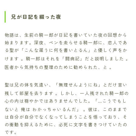
兄が日記を綴った夜
物語は、生前の騎一郎が日記を書いていた夜の回想から
始まります。深夜、ペンを走らせる騎一郎に、恋人であ
る聖が「こんな遅うに何を書いとるん」と優しく声をか
けます
。騎一郎はそれを「闘病記」だと説明しました
。
医者から気持ちの整理のために勧められた、と
。
聖は兄の体を気遣い、「無理せんようにね」とだけ言い
残して部屋を去ります
。しかし、一人残された騎一郎の
心の内は穏やかではありませんでした。「…こうでもし
ないと 俺は わかっちゃいるんだ」
。彼は、このままで
は自分が自分でなくなってしまうことを悟っており、そ
の衝動を抑えるために、必死に文字を書きつけていたの
です。