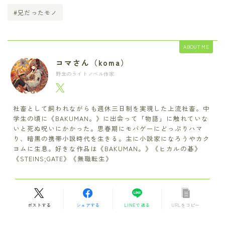
#兄だったモノ
ABOUT ME
コマさん（koma）
野生のライトノベル作家
社畜として飼われながらも週休三日制を実現した上流社畜。中
学生の頃に《BAKUMAN。》に出会って「物語」に触れていな
いと死ぬ呪いにかかった。思春期にモバゲーにどっぷりハマ
り、暗黒の携帯小説時代を生きる。主に小説家になろうやカク
ヨムに生息。好きな作品は《BAKUMAN。》《ヒカルの碁》
《STEINS;GATE》《無職転生》
ポストする
シェアする
LINEで送る
URLをコピー