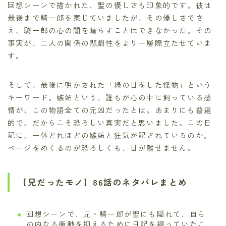
回想シーンで描かれた、聖の優しさも印象的です。彼は
最後まで騎一郎を案じていましたが、その優しさでさ
え、騎一郎の心の闇を晴らすことはできなかった。その
事実が、二人の関係の悲劇性をより一層際立たせていま
す。
そして、最後に明かされた「緑の目をした怪物」という
キーワード。嫉妬という、誰もが心の中に飼っている感
情が、この物語全ての元凶だったとは。あまりにも普遍
的で、だからこそ恐ろしい真実だと思いました。この日
記に、一体どれほどの嫉妬と狂気が記されているのか。
ページをめくるのが恐ろしくも、目が離せません。
【兄だったモノ】86話のネタバレまとめ
回想シーンで、兄・騎一郎が聖にも隠れて、自ら
の内なる衝動を抑えるために日記を綴っていたこ