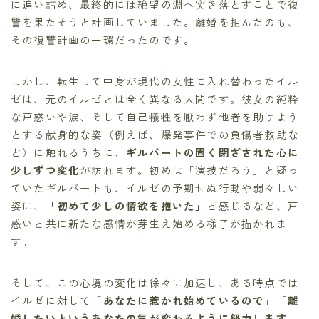
に追い詰め、最終的には絶望の淵へ突き落とすことで復
讐を果たそうと計画していました。離婚を拒んだのも、
その復讐計画の一環だったのです。
しかし、転生して中身が現代の女性に入れ替わったイル
ゼは、元のイルゼとは全く異なる人間です。彼女の純粋
な戸惑いや涙、そして自己犠牲を厭わず他者を助けよう
とする献身的な姿（例えば、爆発事件での負傷者救助な
ど）に触れるうちに、
ギルバートの固く閉ざされた心に
少しずつ変化
が訪れます。初めは「演技だろう」と疑っ
ていたギルバートも、イルゼの予期せぬ行動や弱々しい
姿に、
「初めて少しの情欲を抱いた」
と感じるなど、戸
惑いと共に新たな感情が芽生え始める様子が描かれま
す。
そして、この心境の変化は徐々に加速し、ある時点では
イルゼに対して「
あなたに惹かれ始めているので
」「
離
婚したいというあなたの気が変わるように努力します
」