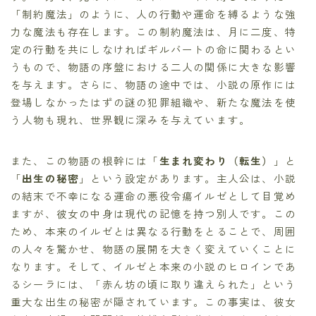
「制約魔法」のように、人の行動や運命を縛るような強
力な魔法も存在します。この制約魔法は、月に二度、特
定の行動を共にしなければギルバートの命に関わるとい
うもので、物語の序盤における二人の関係に大きな影響
を与えます。さらに、物語の途中では、小説の原作には
登場しなかったはずの謎の犯罪組織や、新たな魔法を使
う人物も現れ、世界観に深みを与えています。
また、この物語の根幹には「
生まれ変わり（転生）
」と
「
出生の秘密
」という設定があります。主人公は、小説
の結末で不幸になる運命の悪役令瘍イルゼとして目覚め
ますが、彼女の中身は現代の記憶を持つ別人です。この
ため、本来のイルゼとは異なる行動をとることで、周囲
の人々を驚かせ、物語の展開を大きく変えていくことに
なります。そして、イルゼと本来の小説のヒロインであ
るシーラには、「赤ん坊の頃に取り違えられた」という
重大な出生の秘密が隠されています。この事実は、彼女