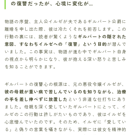
の復讐だったが、心境に変化が…
物語の序盤、主人公イルゼが夫であるギルバート公爵に
離婚を申し出た際、彼は冷たくそれを拒否します。この
行動の裏には、読者が驚くような
ギルバートの隠された
意図、すなわちイルゼへの「復讐」という目的
が潜んで
いました。この事実は、物語が進む中でギルバート自身
の視点から明らかになり、彼が抱える深い怒りと苦しみ
を知ることができます。
ギルバートの復讐心の根源は、元の悪役令嬢イルゼが、
彼の母親が重い病で苦しんでいるのを知りながら、治療
の手を差し伸べずに放置した
という非道な仕打ちにあり
ました。母親を深く愛していたギルバートにとって、イ
ルゼのこの行動は許しがたいものであり、彼はイルゼを
心底憎んでいたのです。そのため、イルゼに「愛してい
る」と偽りの言葉を囁きながら、実際には彼女を精神的