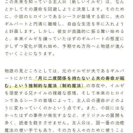
この未来を知っている主人公（新しいイルゼ）は、なん
とかしてその運命を回避しようと決意します。そのため
に、小説のヒロインであるシーラが登場する前に、夫の
ギルバートと円満に離婚し、自由な生活を手に入れよう
と計画します。しかし、彼女が良識的に振る舞い始める
と、本来イルゼを嫌っていたはずのギルバートの態度に
少しずつ変化が現れ始め、予期せぬ方向へと物語が進ん
でいくことになります。
物語の見どころとしては、元のイルゼが夫であるギルバ
ートにかけた
「月に二度関係を持たないと夫の寿命が縮
む」という
強制的な魔法（制約魔法）
の存在や、イルゼ
を溺愛する兄ナイルの複雑な感情、そして本来のヒロイ
ンであるシーラの登場によって、主人公の運命がどのよ
うに変わっていくのかという点です。また、小説にはな
かったはずの事件が発生するなど、オリジナルの展開も
多く、読者を飽きさせません。主人公は、国一番の治癒
魔法の使い手でもあり、その力を人々のために使うこと