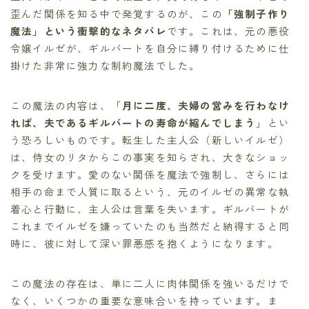
歪んだ関係を知る中で発覚するのが、この
「強制子作り
魔法」という衝撃的なネタバレ
です。これは、元の悪役
令嬢イルゼが、ギルバートを自分に縛り付けるために仕
掛けた非常に強力な制約魔法でした。
この魔法の内容は、「
月に二度、夫婦の営みを行わなけ
れば、夫であるギルバートの寿命が縮んでしまう
」とい
う恐ろしいものです。転生した主人公（新しいイルゼ）
は、侍女のリタからこの事実を知らされ、大きなショッ
クを受けます。愛のない関係を魔法で強制し、さらには
相手の命まで人質に取るという、元のイルゼの異常な執
着心と行動に、主人公は言葉を失います。ギルバートが
これまでイルゼを嫌っていたのも当然だと納得すると同
時に、彼に対して深い罪悪感を抱くようになります。
この魔法の存在は、単に二人に肉体関係を強いるだけで
なく、いくつかの重要な意味合いを持っています。ま