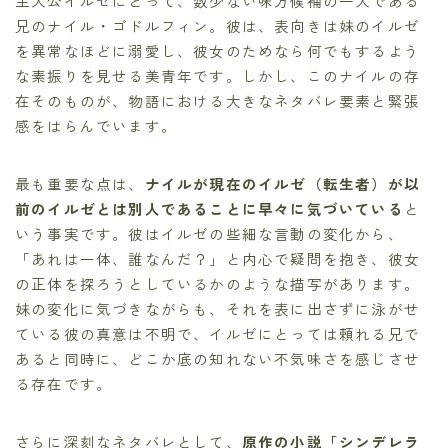
主人公イルゼにとって、数少ない味方候補の一人である
兄のナイル・ゴドルフィン。彼は、表向きは妹のイルゼ
を異常なほどに溺愛し、彼女のためなら何でもするよう
な素振りを見せる美青年です。しかし、このナイルの存
在そのものが、物語における大きなネタバレ要素と緊張
感をはらんでいます。
最も重要な点は、
ナイルが現在のイルゼ（転生者）が以
前のイルゼとは別人であることに早々に気づいている
と
いう事実です。彼はイルゼの些細な言動の変化から、
「あれは一体、誰なんだ？」と内心で疑問を抱き、彼女
の正体を探ろうとしているかのような描写があります。
妹の変化に気づきながらも、それを表に出さずに泳がせ
ている彼の真意は不明で、イルゼにとっては頼れる兄で
あると同時に、どこか底の知れない不気味さを感じさせ
る存在です。
さらに深刻なネタバレとして、
原作の小説「シンデレラ