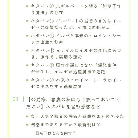
ネタバレ② 夫ギルバートを縛る「強制子作
り魔法」の存在
ネタバレ③ ギルバートの当初の目的はイル
ゼへの復讐だったが、心境に変化が…
ネタバレ④ イルゼと本来のヒロイン・シー
ラの出生の秘密
ネタバレ⑤ 兄ナイルはイルゼの変化に気づ
き、原作では裏切る運命
ネタバレ⑥ 原作小説にはない「爆発事件」
が発生し、イルゼが治癒魔法で活躍
ネタバレ⑦ 本来のヒロイン・シーラがイル
ゼにキスをする衝撃展開
【公爵様、悪妻の私はもう放っておいてく
ださい】ネタバレを含む感想など
なぜ人気？読者の評価と感想をまとめてみた
何巻までありますか？最新刊は？
最新刊はどんな内容？