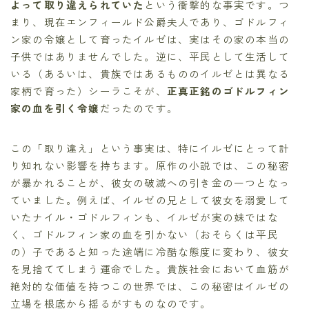
よって取り違えられていた
という衝撃的な事実です。つ
まり、現在エンフィールド公爵夫人であり、ゴドルフィ
ン家の令嬢として育ったイルゼは、実はその家の本当の
子供ではありませんでした。逆に、平民として生活して
いる（あるいは、貴族ではあるもののイルゼとは異なる
家柄で育った）シーラこそが、
正真正銘のゴドルフィン
家の血を引く令嬢
だったのです。
この「取り違え」という事実は、特にイルゼにとって計
り知れない影響を持ちます。原作の小説では、この秘密
が暴かれることが、彼女の破滅への引き金の一つとなっ
ていました。例えば、イルゼの兄として彼女を溺愛して
いたナイル・ゴドルフィンも、イルゼが実の妹ではな
く、ゴドルフィン家の血を引かない（おそらくは平民
の）子であると知った途端に冷酷な態度に変わり、彼女
を見捨ててしまう運命でした。貴族社会において血筋が
絶対的な価値を持つこの世界では、この秘密はイルゼの
立場を根底から揺るがすものなのです。