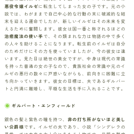
悪役令嬢イルゼ
に転生してしまった女の子です。元の小
説では、わがままで自己中心的な行動の末に破滅的な結
末を迎える運命でしたが、新しいイルゼはその未来を変
えるために奮闘します。彼女は国一番と称されるほどの
治癒魔法の使い手
で、その類まれな力は物語の中で多く
の人々を助けることになります。転生前のイルゼは自分
のためだけにその力を使っていましたが、今の彼女は違
います。見た目は絶世の美女ですが、中身は現代の常識
を持った普通の女の子なので、貴族社会の常識や元のイ
ルゼの悪行の数々に戸惑いながらも、前向きに困難に立
ち向かっていきます。彼女の目標は、夫であるギルバー
トと円満に離婚し、平穏な生活を手に入れることです。
ギルバート・エンフィールド
銀色の髪と紫色の瞳を持つ、
非の打ち所がないほど美し
い公爵様
です。イルゼの夫であり、小説「シンデレラの