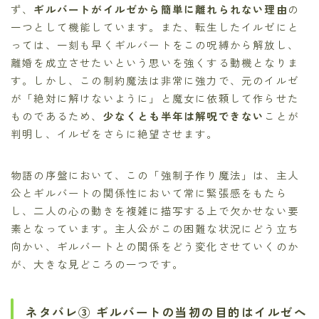
ず、
ギルバートがイルゼから簡単に離れられない理由
の
一つとして機能しています。また、転生したイルゼにと
っては、一刻も早くギルバートをこの呪縛から解放し、
離婚を成立させたいという思いを強くする動機となりま
す。しかし、この制約魔法は非常に強力で、元のイルゼ
が「絶対に解けないように」と魔女に依頼して作らせた
ものであるため、
少なくとも半年は解呪できない
ことが
判明し、イルゼをさらに絶望させます。
物語の序盤において、この「強制子作り魔法」は、主人
公とギルバートの関係性において常に緊張感をもたら
し、二人の心の動きを複雑に描写する上で欠かせない要
素となっています。主人公がこの困難な状況にどう立ち
向かい、ギルバートとの関係をどう変化させていくのか
が、大きな見どころの一つです。
ネタバレ③ ギルバートの当初の目的はイルゼへ