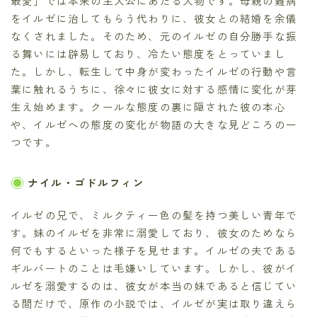
最愛」では本来の主人公にあたる人物です。母親の難病
をイルゼに治してもらう代わりに、彼女との結婚を余儀
なくされました。そのため、元のイルゼの自分勝手な振
る舞いには辟易しており、冷たい態度をとっていまし
た。しかし、転生して中身が変わったイルゼの行動や言
葉に触れるうちに、徐々に彼女に対する感情に変化が芽
生え始めます。クールな態度の裏に隠された彼の本心
や、イルゼへの態度の変化が物語の大きな見どころの一
つです。
ナイル・ゴドルフィン
イルゼの兄で、ミルクティー色の髪を持つ美しい青年で
す。妹のイルゼを非常に溺愛しており、彼女のためなら
何でもするといった様子を見せます。イルゼの夫である
ギルバートのことは毛嫌いしています。しかし、彼がイ
ルゼを溺愛するのは、彼女が本当の妹であると信じてい
る間だけで、原作の小説では、イルゼが実は取り違えら