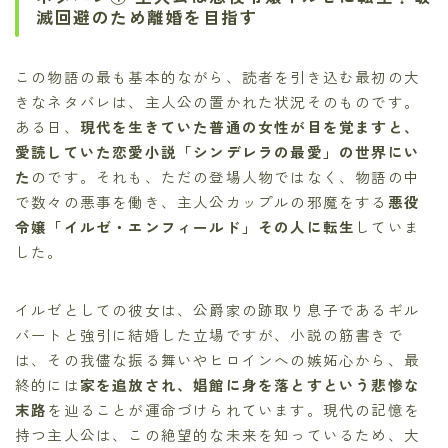
滅回避のため離婚を目指す
この物語の最も基本的ながら、読者を引き込む最初の大
きなネタバレは、主人公の置かれた状況そのものです。
ある日、
現代を生きていた普通の女性が目を覚ますと、
愛読していた恋愛小説「シンデレラの最愛」の世界にい
た
のです。それも、ただの登場人物ではなく、物語の中
で数々の悪事を働き、主人公カップルの邪魔をする
悪役
令嬢「イルゼ・エンフィールド」その人に転生
していま
した。
イルゼとしての彼女は、公爵家の跡取り息子であるギル
バートと強引に結婚した立場ですが、小説の筋書きで
は、その我儘な振る舞いやヒロインへの嫉妬心から、最
終的には
家を追放され、娼館に身を落とすという悲惨な
末路
を辿ることが運命づけられています。現代の記憶を
持つ主人公は、この絶望的な未来を知っているため、大