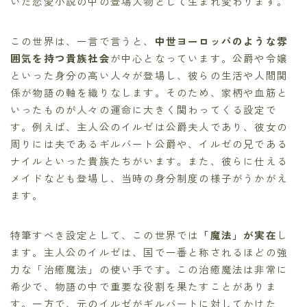
いた恋愛小説の中の登場人物として生まれ変わります。
この世界は、一言で言うと、
中世ヨーロッパのような雰
囲気を持つ貴族社会
が中心となっています。公爵や令嬢
といった身分の高い人々が登場し、彼らの生活や人間関
係が物語の軸を織りなします。そのため、家柄や血筋と
いったものが人々の運命に大きく関わってくる設定で
す。例えば、主人公のイルゼは公爵夫人であり、彼女の
周りには夫であるギルバート公爵や、イルゼの兄である
ナイルといった貴族たちがいます。また、彼らに仕える
メイドなども登場し、当時の身分制度の様子がうかがえ
ます。
特筆すべき設定として、この世界では
「魔法」が実在
し
ます。主人公のイルゼは、国で一番と称されるほどの強
力な「治癒魔法」の使い手です。この治癒魔法は非常に
希少で、物語の中で重要な役割を果たすことがありま
す。一方で、元のイルゼがギルバートに対してかけた