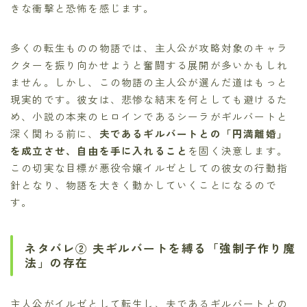
きな衝撃と恐怖を感じます。
多くの転生ものの物語では、主人公が攻略対象のキャラ
クターを振り向かせようと奮闘する展開が多いかもしれ
ません。しかし、この物語の主人公が選んだ道はもっと
現実的です。彼女は、悲惨な結末を何としても避けるた
め、小説の本来のヒロインであるシーラがギルバートと
深く関わる前に、
夫であるギルバートとの「円満離婚」
を成立させ、自由を手に入れること
を固く決意します。
この切実な目標が悪役令嬢イルゼとしての彼女の行動指
針となり、物語を大きく動かしていくことになるので
す。
ネタバレ② 夫ギルバートを縛る「強制子作り魔
法」の存在
主人公がイルゼとして転生し、夫であるギルバートとの