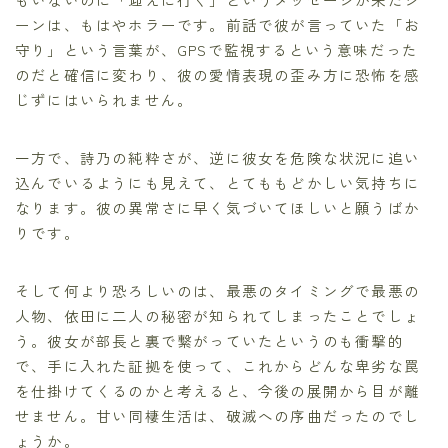
ーンは、もはやホラーです。前話で彼が言っていた「お
守り」という言葉が、GPSで監視するという意味だった
のだと確信に変わり、彼の愛情表現の歪み方に恐怖を感
じずにはいられません。
一方で、詩乃の純粋さが、逆に彼女を危険な状況に追い
込んでいるようにも見えて、とてももどかしい気持ちに
なります。彼の異常さに早く気づいてほしいと願うばか
りです。
そして何より恐ろしいのは、最悪のタイミングで最悪の
人物、依田に二人の秘密が知られてしまったことでしょ
う。彼女が部長と裏で繋がっていたというのも衝撃的
で、手に入れた証拠を使って、これからどんな卑劣な罠
を仕掛けてくるのかと考えると、今後の展開から目が離
せません。甘い同棲生活は、破滅への序曲だったのでし
ょうか。