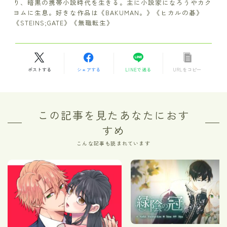
り、暗黒の携帯小説時代を生きる。主に小説家になろうやカク
ヨムに生息。好きな作品は《BAKUMAN。》《ヒカルの碁》
《STEINS;GATE》《無職転生》
ポストする
シェアする
LINEで送る
URLをコピー
この記事を見たあなたにおす
すめ
こんな記事も読まれています