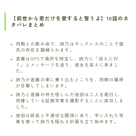
【前世から君だけを愛すると誓うよ】10話のネ
タバレまとめ
同期との飲み会で、詩乃はネックレスのことで彼
氏の存在を勘繰られます。
首藤はGPSで場所を特定し、詩乃に「迎えに行
く」とメッセージを送り、彼女を迎えに来まし
た。
詩乃が首藤の車に乗り込むところを、同期の篠原
が目撃してしまいます。
詩乃と首藤の仲を怪しんだ依田は二人を尾行し、
同棲している証拠写真を撮影することに成功しま
した。
依田は部長と不適切な関係にあり、手に入れた写
真を使って詩乃を陥れる計画を立て始めます。