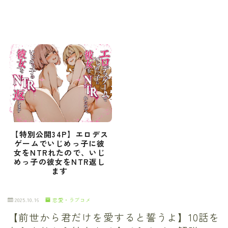
【特別公開34P】エロデス
ゲームでいじめっ子に彼
女をNTRれたので、いじ
めっ子の彼女をNTR返し
ます
2025.10.16
恋愛・ラブコメ
【前世から君だけを愛すると誓うよ】10話を