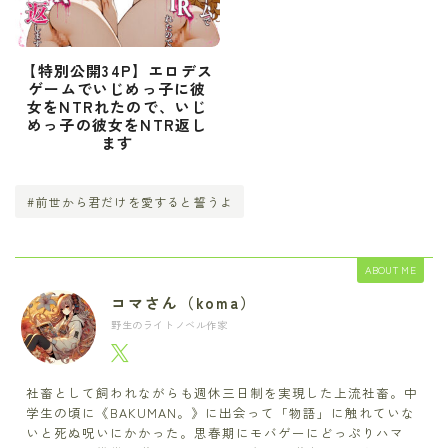
【特別公開34P】エロデス
ゲームでいじめっ子に彼
女をNTRれたので、いじ
めっ子の彼女をNTR返し
ます
#前世から君だけを愛すると誓うよ
ABOUT ME
コマさん（koma）
野生のライトノベル作家
社畜として飼われながらも週休三日制を実現した上流社畜。中
学生の頃に《BAKUMAN。》に出会って「物語」に触れていな
いと死ぬ呪いにかかった。思春期にモバゲーにどっぷりハマ