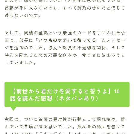
たのも、想いを寄せていた（と勝手に思い込んでいる）
首藤が手に入らないのも、すべて詩乃のせいだと信じて
疑わないのです。
そして、同棲の証拠という最強のカードを手に入れた依
田は、部長に「
いつものホテルで待ってる
」とメッセー
ジを送るのでした。彼女と部長の不適切な関係、そして
詩乃を陥れるための邪悪な企みが、今まさに始まろうと
していました。
【前世から君だけを愛すると誓うよ】10
話を読んだ感想（ネタバレあり）
今回は、ついに首藤の異常性が行動として現れ始め、読
んでいて背筋が凍る思いでした。飲み会の場所を告げて
もいないのに「迎えに行く」というメッセージが来たシ