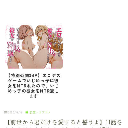
【特別公開34P】エロデス
ゲームでいじめっ子に彼
女をNTRれたので、いじ
めっ子の彼女をNTR返し
ます
2025.10.16
恋愛・ラブコメ
【前世から君だけを愛すると誓うよ】11話を