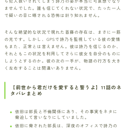
ら犯人扱いされてしまう詩乃の姿が本当に可哀想でなり
ませんでした。誰も信じてくれない状況で、たった一人
で疑いの目に晒される恐怖は計り知れません。
そんな絶望的な状況で現れた首藤の存在は、まさに一筋
の光です。しかし、GPSで詩乃を監視している彼の愛情
もまた、正常とは言えません。彼は詩乃を信じるのか、
それともこの状況を利用してさらに彼女を自分のものに
しようとするのか。彼の次の一手が、物語の行方を大き
く左右することは間違いありません。
【前世から君だけを愛すると誓うよ】11話のネ
タバレまとめ
依田は部長と不倫関係にあり、その事実をネタに
脅迫して言いなりにしていました。
依田に脅された部長は、深夜のオフィスで詩乃の