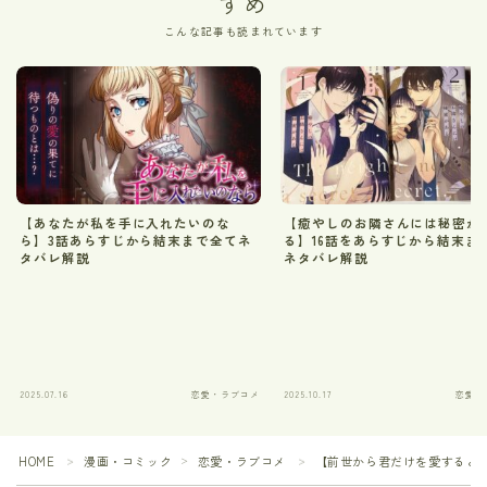
すめ
こんな記事も読まれています
【あなたが私を手に入れたいのな
【癒やしのお隣さんには秘密が
ら】3話あらすじから結末まで全てネ
る】16話をあらすじから結末ま
タバレ解説
ネタバレ解説
2025.07.16
恋愛・ラブコメ
2025.10.17
恋愛・
HOME
漫画・コミック
恋愛・ラブコメ
【前世から君だけを愛すると誓
＞
＞
＞