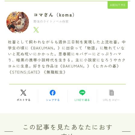
ABOUT ME
コマさん（koma）
野生のライトノベル作家
社畜として飼われながらも週休三日制を実現した上流社畜。中
学生の頃に《BAKUMAN。》に出会って「物語」に触れていな
いと死ぬ呪いにかかった。思春期にモバゲーにどっぷりハマ
り、暗黒の携帯小説時代を生きる。主に小説家になろうやカク
ヨムに生息。好きな作品は《BAKUMAN。》《ヒカルの碁》
《STEINS;GATE》《無職転生》
ポストする
シェアする
LINEで送る
URLをコピー
この記事を見たあなたにおす