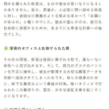
弱みを握られた部長は、もはや彼女の言いなりになるし
かありません。金か、昇進か、と必死に問い詰める部長
に対し、依田は小悪魔のような笑みを浮かべて「お願い
があるの」と囁くのでした。彼女が望んだのは、詩乃を
社会的に抹殺するための、あまりにも卑劣な計画への協
力でした。
深夜のオフィスと仕掛けられた罠
その日の深夜、部長は依田に脅される形で、誰もいない
会社へと忍び込みます。そして、詩乃のデスクのパソコ
ンを不正に操作し、彼女が管理する大切な顧客データを
外部へ流出させてしまったのです。自らの保身のため
に、部下を裏切るという最低の行為。暗いオフィスで行
われたこの裏切りが、翌日、大きな波乱を巻き起こすこ
とになります。