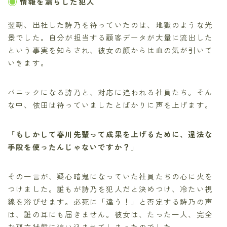
情報を漏らした犯人
翌朝、出社した詩乃を待っていたのは、地獄のような光
景でした。自分が担当する顧客データが大量に流出した
という事実を知らされ、彼女の顔からは血の気が引いて
いきます。
パニックになる詩乃と、対応に追われる社員たち。そん
な中、依田は待っていましたとばかりに声を上げます。
「
もしかして春川先輩って成果を上げるために、違法な
手段を使ったんじゃないですか？
」
その一言が、疑心暗鬼になっていた社員たちの心に火を
つけました。誰もが詩乃を犯人だと決めつけ、冷たい視
線を浴びせます。必死に「違う！」と否定する詩乃の声
は、誰の耳にも届きません。彼女は、たった一人、完全
な孤立状態に追い込まれてしまったのでした。