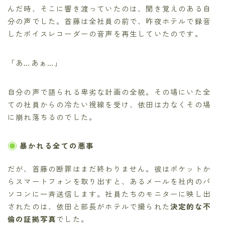
んだ時、そこに響き渡っていたのは、聞き覚えのある自
分の声でした。首藤は全社員の前で、昨夜ホテルで録音
したボイスレコーダーの音声を再生していたのです。
「あ…あぁ…」
自分の声で語られる卑劣な計画の全貌。その場にいた全
ての社員からの冷たい視線を受け、依田は力なくその場
に崩れ落ちるのでした。
暴かれる全ての悪事
だが、首藤の断罪はまだ終わりません。彼はポケットか
らスマートフォンを取り出すと、あるメールを社内のパ
ソコンに一斉送信します。社員たちのモニターに映し出
されたのは、依田と部長がホテルで撮られた
決定的な不
倫の証拠写真
でした。