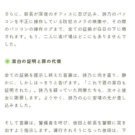
さらに、部長が深夜のオフィスに忍び込み、詩乃のパソ
コンを不正に操作している防犯カメラの映像や、その際
のパソコンの操作ログまで、全ての証拠が白日の下に晒
されます。もう、二人に逃げ場はどこにもありませんで
した。
潔白の証明と罪の代償
全ての証拠を提示し終えた首藤は、詩乃に向き直り、静
かに、しかしはっきりと告げます。「これで君の潔白も
証明された」。詩乃を疑っていた同僚たちも、次々と彼
女に謝罪します。ようやく、詩乃の心に安堵の光が差し
込みました。
そして首藤は、警備員を呼び、依田と部長を警察に突き
出すよう指示します。連行されそうになった依田は、下