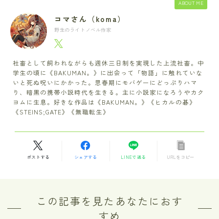
ABOUT ME
コマさん（koma）
野生のライトノベル作家
社畜として飼われながらも週休三日制を実現した上流社畜。中
学生の頃に《BAKUMAN。》に出会って「物語」に触れていな
いと死ぬ呪いにかかった。思春期にモバゲーにどっぷりハマ
り、暗黒の携帯小説時代を生きる。主に小説家になろうやカク
ヨムに生息。好きな作品は《BAKUMAN。》《ヒカルの碁》
《STEINS;GATE》《無職転生》
ポストする
シェアする
LINEで送る
URLをコピー
この記事を見たあなたにおす
すめ