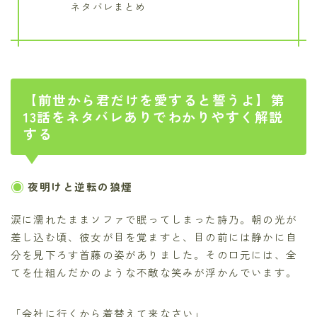
ネタバレまとめ
【前世から君だけを愛すると誓うよ】第
13話をネタバレありでわかりやすく解説
する
夜明けと逆転の狼煙
涙に濡れたままソファで眠ってしまった詩乃。朝の光が
差し込む頃、彼女が目を覚ますと、目の前には静かに自
分を見下ろす首藤の姿がありました。その口元には、全
てを仕組んだかのような不敵な笑みが浮かんでいます。
「会社に行くから着替えて来なさい」