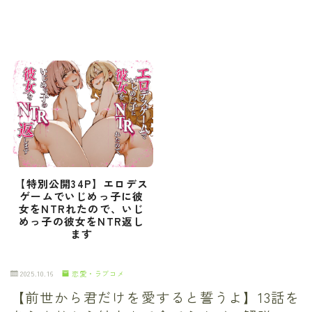
【特別公開34P】エロデス
ゲームでいじめっ子に彼
女をNTRれたので、いじ
めっ子の彼女をNTR返し
ます
2025.10.16
恋愛・ラブコメ
【前世から君だけを愛すると誓うよ】13話を