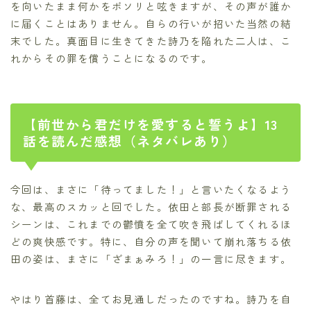
を向いたまま何かをボソリと呟きますが、その声が誰か
に届くことはありません。自らの行いが招いた当然の結
末でした。真面目に生きてきた詩乃を陥れた二人は、こ
れからその罪を償うことになるのです。
【前世から君だけを愛すると誓うよ】13
話を読んだ感想（ネタバレあり）
今回は、まさに「待ってました！」と言いたくなるよう
な、最高のスカッと回でした。依田と部長が断罪される
シーンは、これまでの鬱憤を全て吹き飛ばしてくれるほ
どの爽快感です。特に、自分の声を聞いて崩れ落ちる依
田の姿は、まさに「ざまぁみろ！」の一言に尽きます。
やはり首藤は、全てお見通しだったのですね。詩乃を自