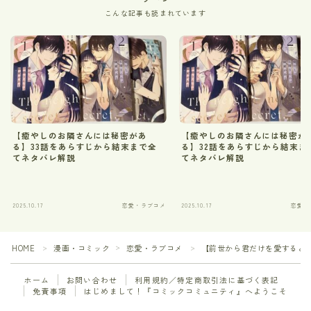
こんな記事も読まれています
【癒やしのお隣さんには秘密があ
【癒やしのお隣さんには秘密が
る】33話をあらすじから結末まで全
る】32話をあらすじから結末ま
てネタバレ解説
てネタバレ解説
2025.10.17
恋愛・ラブコメ
2025.10.17
恋愛・
HOME
漫画・コミック
恋愛・ラブコメ
【前世から君だけを愛すると誓
＞
＞
＞
ホーム
お問い合わせ
利用規約／特定商取引法に基づく表記
免責事項
はじめまして！『コミックコミュニティ』へようこそ