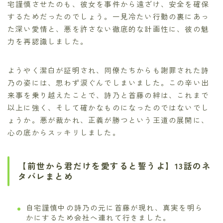
宅謹慎させたのも、彼女を事件から遠ざけ、安全を確保
するためだったのでしょう。一見冷たい行動の裏にあっ
た深い愛情と、悪を許さない徹底的な計画性に、彼の魅
力を再認識しました。
ようやく潔白が証明され、同僚たちからも謝罪された詩
乃の姿には、思わず涙ぐんでしまいました。この辛い出
来事を乗り越えたことで、詩乃と首藤の絆は、これまで
以上に強く、そして確かなものになったのではないでし
ょうか。悪が裁かれ、正義が勝つという王道の展開に、
心の底からスッキリしました。
【前世から君だけを愛すると誓うよ】13話のネ
タバレまとめ
自宅謹慎中の詩乃の元に首藤が現れ、真実を明ら
かにするため会社へ連れて行きました。