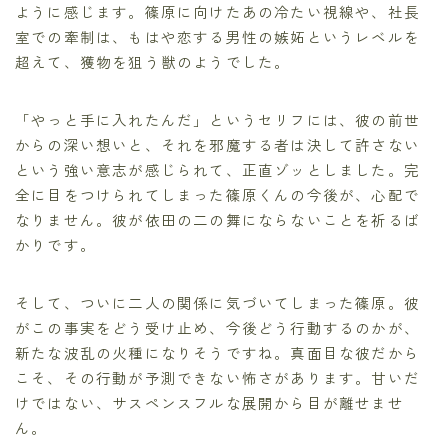
ように感じます。篠原に向けたあの冷たい視線や、社長
室での牽制は、もはや恋する男性の嫉妬というレベルを
超えて、獲物を狙う獣のようでした。
「やっと手に入れたんだ」というセリフには、彼の前世
からの深い想いと、それを邪魔する者は決して許さない
という強い意志が感じられて、正直ゾッとしました。完
全に目をつけられてしまった篠原くんの今後が、心配で
なりません。彼が依田の二の舞にならないことを祈るば
かりです。
そして、ついに二人の関係に気づいてしまった篠原。彼
がこの事実をどう受け止め、今後どう行動するのかが、
新たな波乱の火種になりそうですね。真面目な彼だから
こそ、その行動が予測できない怖さがあります。甘いだ
けではない、サスペンスフルな展開から目が離せませ
ん。