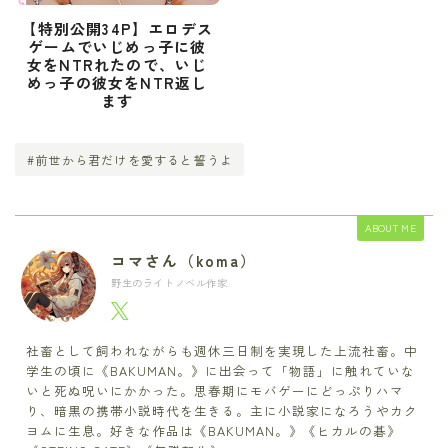
【特別公開34P】エロデス
ゲームでいじめっ子に彼
女をNTRれたので、いじ
めっ子の彼女をNTR返し
ます
#前世から君だけを愛すると誓うよ
ABOUT ME
コマさん（koma）
野生のライトノベル作家
社畜として飼われながらも週休三日制を実現した上流社畜。中
学生の頃に《BAKUMAN。》に出会って「物語」に触れていな
いと死ぬ呪いにかかった。思春期にモバゲーにどっぷりハマ
り、暗黒の携帯小説時代を生きる。主に小説家になろうやカク
ヨムに生息。好きな作品は《BAKUMAN。》《ヒカルの碁》