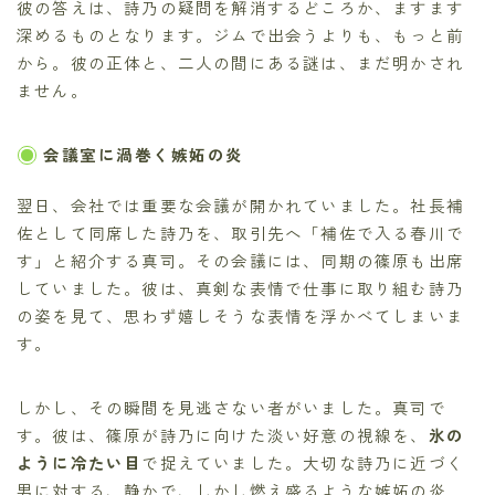
彼の答えは、詩乃の疑問を解消するどころか、ますます
深めるものとなります。ジムで出会うよりも、もっと前
から。彼の正体と、二人の間にある謎は、まだ明かされ
ません。
会議室に渦巻く嫉妬の炎
翌日、会社では重要な会議が開かれていました。社長補
佐として同席した詩乃を、取引先へ「補佐で入る春川で
す」と紹介する真司。その会議には、同期の篠原も出席
していました。彼は、真剣な表情で仕事に取り組む詩乃
の姿を見て、思わず嬉しそうな表情を浮かべてしまいま
す。
しかし、その瞬間を見逃さない者がいました。真司で
す。彼は、篠原が詩乃に向けた淡い好意の視線を、
氷の
ように冷たい目
で捉えていました。大切な詩乃に近づく
男に対する、静かで、しかし燃え盛るような嫉妬の炎