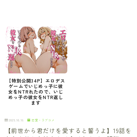
【特別公開34P】エロデス
ゲームでいじめっ子に彼
女をNTRれたので、いじ
めっ子の彼女をNTR返し
ます
2025.10.16
恋愛・ラブコメ
【前世から君だけを愛すると誓うよ】19話を