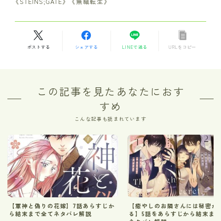
《STEINS;GATE》《無職転生》
ポストする
シェアする
LINEで送る
URLをコピー
この記事を見たあなたにおす
すめ
こんな記事も読まれています
【軍神と偽りの花嫁】7話あらすじか
【癒やしのお隣さんには秘密が
ら結末まで全てネタバレ解説
る】5話をあらすじから結末ま