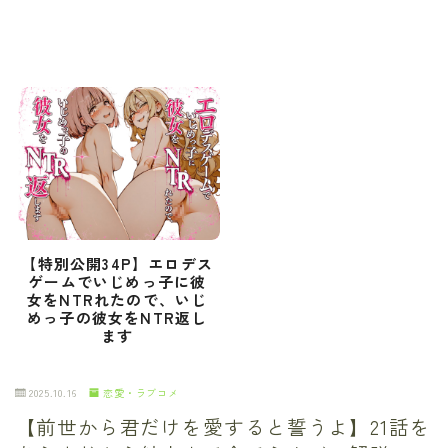
【特別公開34P】エロデス
ゲームでいじめっ子に彼
女をNTRれたので、いじ
めっ子の彼女をNTR返し
ます
2025.10.16
恋愛・ラブコメ
【前世から君だけを愛すると誓うよ】21話を