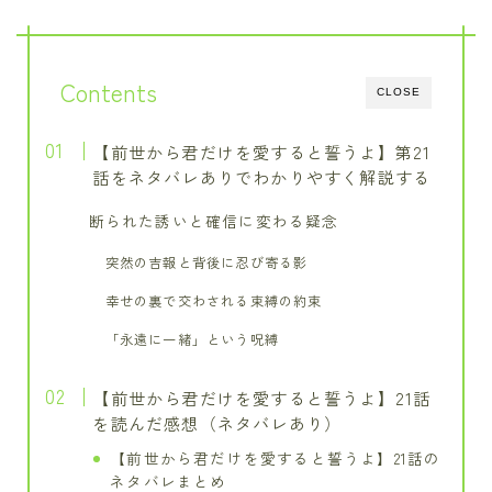
Contents
CLOSE
【前世から君だけを愛すると誓うよ】第21
話をネタバレありでわかりやすく解説する
断られた誘いと確信に変わる疑念
突然の吉報と背後に忍び寄る影
幸せの裏で交わされる束縛の約束
「永遠に一緒」という呪縛
【前世から君だけを愛すると誓うよ】21話
を読んだ感想（ネタバレあり）
【前世から君だけを愛すると誓うよ】21話の
ネタバレまとめ