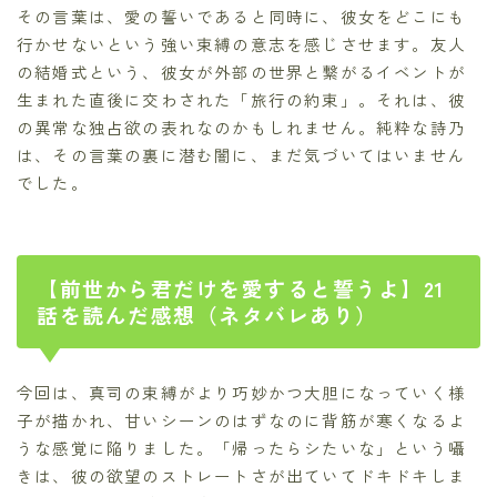
その言葉は、愛の誓いであると同時に、彼女をどこにも
行かせないという強い束縛の意志を感じさせます。友人
の結婚式という、彼女が外部の世界と繋がるイベントが
生まれた直後に交わされた「旅行の約束」。それは、彼
の異常な独占欲の表れなのかもしれません。純粋な詩乃
は、その言葉の裏に潜む闇に、まだ気づいてはいません
でした。
【前世から君だけを愛すると誓うよ】21
話を読んだ感想（ネタバレあり）
今回は、真司の束縛がより巧妙かつ大胆になっていく様
子が描かれ、甘いシーンのはずなのに背筋が寒くなるよ
うな感覚に陥りました。「帰ったらシたいな」という囁
きは、彼の欲望のストレートさが出ていてドキドキしま