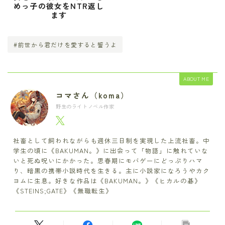
めっ子の彼女をNTR返し
ます
#前世から君だけを愛すると誓うよ
ABOUT ME
コマさん（koma）
野生のライトノベル作家
社畜として飼われながらも週休三日制を実現した上流社畜。中
学生の頃に《BAKUMAN。》に出会って「物語」に触れていな
いと死ぬ呪いにかかった。思春期にモバゲーにどっぷりハマ
り、暗黒の携帯小説時代を生きる。主に小説家になろうやカク
ヨムに生息。好きな作品は《BAKUMAN。》《ヒカルの碁》
《STEINS;GATE》《無職転生》