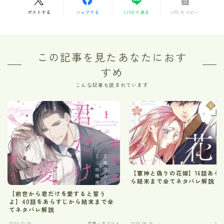
ポストする
シェアする
LINEで送る
URLをコピー
この記事を見たあなたにおす
すめ
こんな記事も読まれています
【軍神と偽りの花嫁】16話あら
ら結末まで全てネタバレ解説
【前世から君だけを愛すると誓う
よ】40話をあらすじから結末まで全
てネタバレ解説
2025.10.16
恋愛・ラブコメ
2025.06.15
ファ