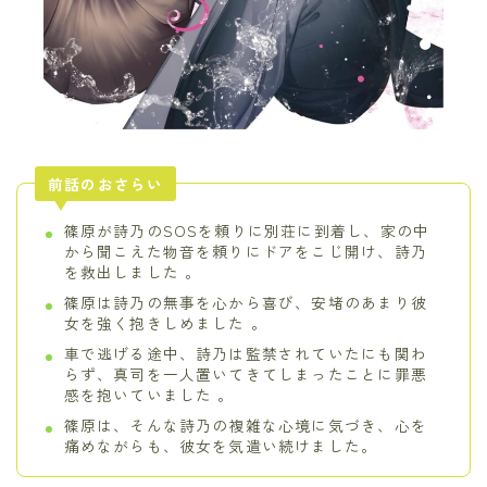
前話のおさらい
篠原が詩乃のSOSを頼りに別荘に到着し、家の中
から聞こえた物音を頼りにドアをこじ開け、詩乃
を救出しました 。
篠原は詩乃の無事を心から喜び、安堵のあまり彼
女を強く抱きしめました 。
車で逃げる途中、詩乃は監禁されていたにも関わ
らず、真司を一人置いてきてしまったことに罪悪
感を抱いていました 。
篠原は、そんな詩乃の複雑な心境に気づき、心を
痛めながらも、彼女を気遣い続けました。