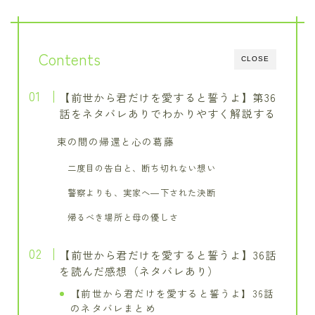
Contents
CLOSE
【前世から君だけを愛すると誓うよ】第36
話をネタバレありでわかりやすく解説する
束の間の帰還と心の葛藤
二度目の告白と、断ち切れない想い
警察よりも、実家へ―下された決断
帰るべき場所と母の優しさ
【前世から君だけを愛すると誓うよ】36話
を読んだ感想（ネタバレあり）
【前世から君だけを愛すると誓うよ】36話
のネタバレまとめ