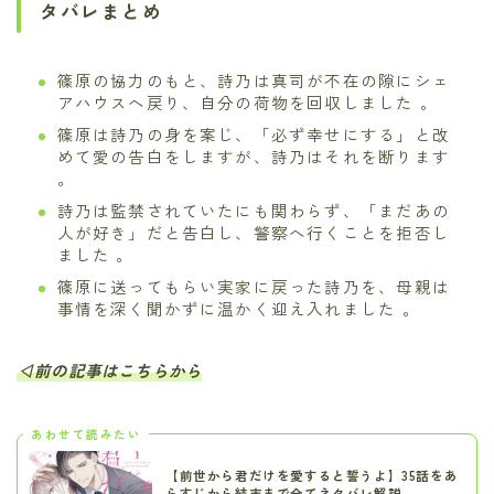
タバレまとめ
篠原の協力のもと、詩乃は真司が不在の隙にシェ
アハウスへ戻り、自分の荷物を回収しました 。
篠原は詩乃の身を案じ、「必ず幸せにする」と改
めて愛の告白をしますが、詩乃はそれを断ります
。
詩乃は監禁されていたにも関わらず、「まだあの
人が好き」だと告白し、警察へ行くことを拒否し
ました 。
篠原に送ってもらい実家に戻った詩乃を、母親は
事情を深く聞かずに温かく迎え入れました 。
◁前の記事はこちらから
あわせて読みたい
【前世から君だけを愛すると誓うよ】35話をあ
らすじから結末まで全てネタバレ解説