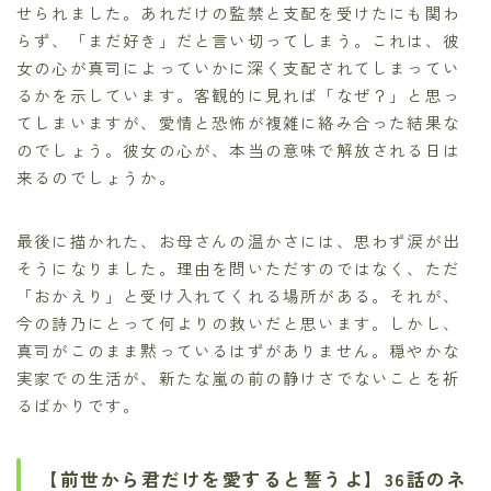
せられました。あれだけの監禁と支配を受けたにも関わ
らず、「まだ好き」だと言い切ってしまう。これは、彼
女の心が真司によっていかに深く支配されてしまってい
るかを示しています。客観的に見れば「なぜ？」と思っ
てしまいますが、愛情と恐怖が複雑に絡み合った結果な
のでしょう。彼女の心が、本当の意味で解放される日は
来るのでしょうか。
最後に描かれた、お母さんの温かさには、思わず涙が出
そうになりました。理由を問いただすのではなく、ただ
「おかえり」と受け入れてくれる場所がある。それが、
今の詩乃にとって何よりの救いだと思います。しかし、
真司がこのまま黙っているはずがありません。穏やかな
実家での生活が、新たな嵐の前の静けさでないことを祈
るばかりです。
【前世から君だけを愛すると誓うよ】36話のネ