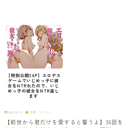
【特別公開34P】エロデス
ゲームでいじめっ子に彼
女をNTRれたので、いじ
めっ子の彼女をNTR返し
ます
2025.10.16
恋愛・ラブコメ
【前世から君だけを愛すると誓うよ】36話を