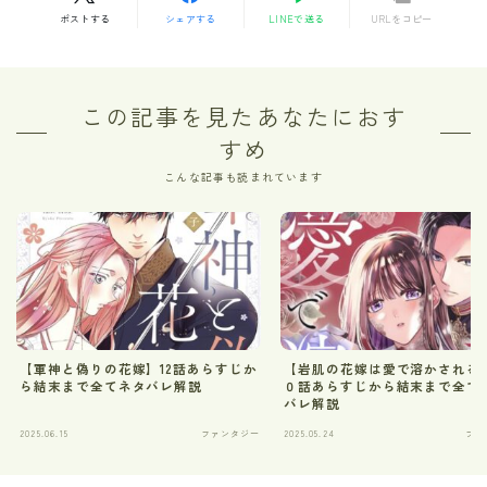
ポストする
シェアする
LINEで送る
URLをコピー
この記事を見たあなたにおす
すめ
こんな記事も読まれています
【軍神と偽りの花嫁】12話あらすじか
【岩肌の花嫁は愛で溶かされる
ら結末まで全てネタバレ解説
０話あらすじから結末まで全て
バレ解説
2025.06.15
ファンタジー
2025.05.24
ファ