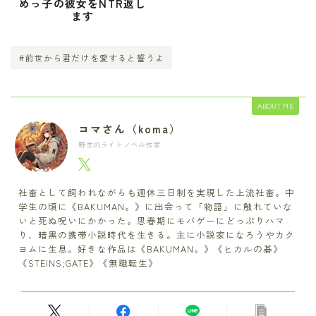
めっ子の彼女をNTR返し
ます
#前世から君だけを愛すると誓うよ
ABOUT ME
コマさん（koma）
野生のライトノベル作家
社畜として飼われながらも週休三日制を実現した上流社畜。中
学生の頃に《BAKUMAN。》に出会って「物語」に触れていな
いと死ぬ呪いにかかった。思春期にモバゲーにどっぷりハマ
り、暗黒の携帯小説時代を生きる。主に小説家になろうやカク
ヨムに生息。好きな作品は《BAKUMAN。》《ヒカルの碁》
《STEINS;GATE》《無職転生》