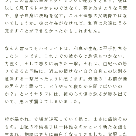
フ。この言葉の重みとタイミングが絶妙すぎます。彼は
決して息子を甘やかすのではなく、突き放すような言葉
で、息子自身に決断を促す。これぞ理想の父親像ではな
いでしょうか。彼の存在がなければ、和真は永遠に目を
覚ますことができなかったかもしれません。
なんと言ってもハイライトは、和真が由紀に平手打ちを
したシーンです。これまでの彼からは想像もつかない、
力強く、そして怒りに満ちた一撃。それは、由紀への怒
りであると同時に、過去の情けない自分自身との決別を
意味する一撃だったように感じます。最後の「お前が他
の男をどう誘って、どうやって寝たかを聞けばいいの
か？」というセリフには、彼の心の傷の深さが滲み出て
いて、思わず震えてしまいました。
嘘が暴かれ、立場が逆転していく様は、まさに痛快その
もの。由紀の不倫相手は一体誰なのかという新たな謎も
生まれ、物語はさらに面白くなってきました。覚醒した