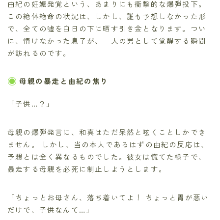
由紀の妊娠発覚という、あまりにも衝撃的な爆弾投下。
この絶体絶命の状況は、しかし、誰も予想しなかった形
で、全ての嘘を白日の下に晒す引き金となります。つい
に、情けなかった息子が、一人の男として覚醒する瞬間
が訪れるのです。
母親の暴走と由紀の焦り
「子供…？」
母親の爆弾発言に、和真はただ呆然と呟くことしかでき
ません。 しかし、当の本人であるはずの由紀の反応は、
予想とは全く異なるものでした。彼女は慌てた様子で、
暴走する母親を必死に制止しようとします。
「ちょっとお母さん、落ち着いてよ！ ちょっと胃が悪い
だけで、子供なんて…」