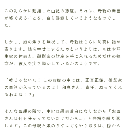
この明らかに動揺した由紀の態度。それは、母親の発言
が嘘であることを、自ら暴露しているようなものでし
た。
しかし、娘の焦りを無視して、母親はさらに和真に詰め
寄ります。娘を幸せにするためというよりは、もはや羽
生家の体面と、御影家の財産を手に入れるためだけの執
念が、彼女を突き動かしているかのようです。
「嘘じゃないわ！ このお腹の中には、正真正銘、御影家
の血筋が入っているのよ！ 和真さん、責任、取ってくれ
るわよね！？」
そんな母親の隣で、由紀は顔面蒼白になりながら「お母
さんは何も分かってないだけだから…」と弁解を繰り返
します。この母親と娘のちぐはぐなやり取りは、傍から