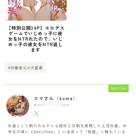
【特別公開34P】エロデス
ゲームでいじめっ子に彼
女をNTRれたので、いじ
めっ子の彼女をNTR返し
ます
#労働者父が大富豪
ABOUT ME
コマさん（koma）
野生のライトノベル作家
社畜として飼われながらも週休三日制を実現した上流社畜。中
学生の頃に《BAKUMAN。》に出会って「物語」に触れていな