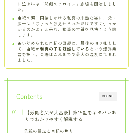
に泣き叫ぶ「悲劇のヒロイン」劇場を開演しまし
た。
由紀の涙に同情しかける和真の未熟な姿に、父・
広一は「ちょっと涙見せられただけですぐ引っか
かるのかよ」と呆れ、物事の本質を見抜くよう諭
します。
追い詰められた由紀の母親は、最後の切り札とし
て、由紀が
和真の子を妊娠している
という爆弾発
言を投下。会場はこれまでで最大の混乱に包まれ
ました。
Contents
CLOSE
【労働者父が大富豪】第15話をネタバレあ
りでわかりやすく解説する
母親の暴走と由紀の焦り