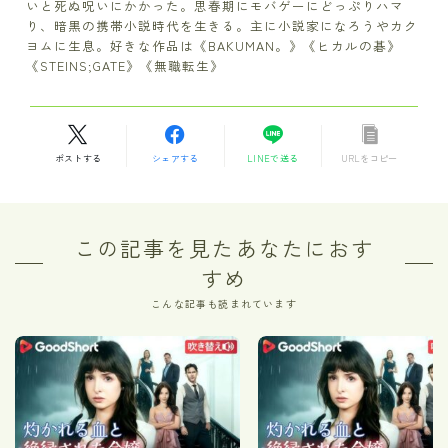
いと死ぬ呪いにかかった。思春期にモバゲーにどっぷりハマ
り、暗黒の携帯小説時代を生きる。主に小説家になろうやカク
ヨムに生息。好きな作品は《BAKUMAN。》《ヒカルの碁》
《STEINS;GATE》《無職転生》
ポストする
シェアする
LINEで送る
URLをコピー
この記事を見たあなたにおす
すめ
こんな記事も読まれています