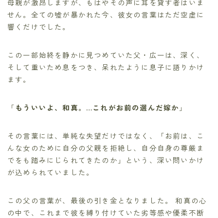
母親が激昂しますが、もはやその声に耳を貸す者はいま
せん。全ての嘘が暴かれた今、彼女の言葉はただ空虚に
響くだけでした。
この一部始終を静かに見つめていた父・広一は、深く、
そして重いため息をつき、呆れたように息子に語りかけ
ます。
「
もういいよ、和真。…これがお前の選んだ嫁か
」
その言葉には、単純な失望だけではなく、「お前は、こ
んな女のために自分の父親を拒絶し、自分自身の尊厳ま
でをも踏みにじられてきたのか」という、深い問いかけ
が込められていました。
この父の言葉が、最後の引き金となりました。 和真の心
の中で、これまで彼を縛り付けていた劣等感や優柔不断