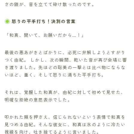
さの鎖が、音を立てて砕け散ったのです。
怒りの平手打ち！決別の言葉
「和真、聞いて、お願いだから…！」
最後の悪あがきとばかりに、必死に弁解しようとすがり
つく由紀。 しかし、次の瞬間、乾いた音が再び会場に響
き渡りました。先ほどの聡美の一撃とは比べ物にならな
いほど、重く、そして怒りに満ちた平手打ち。
それは、覚醒した和真が、由紀に対して初めて見せた、
明確な拒絶の意思表示でした。
叩かれた頬を押さえ、信じられないという表情で和真を
見つめる由紀。そんな彼女に、和真は氷のように冷たい
視線を向け、吐き捨てるように言いました。