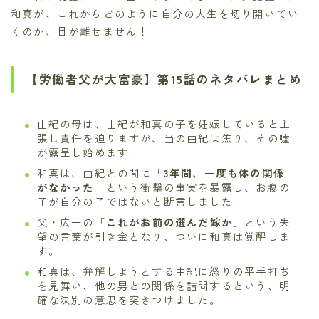
和真が、これからどのように自分の人生を切り開いてい
くのか、目が離せません！
【労働者父が大富豪】第15話のネタバレまとめ
由紀の母は、由紀が和真の子を妊娠していると主
張し責任を迫りますが、当の由紀は焦り、その嘘
が露呈し始めます。
和真は、由紀との間に「
3年間、一度も体の関係
がなかった
」という衝撃の事実を暴露し、お腹の
子が自分の子ではないと断言しました。
父・広一の「
これがお前の選んだ嫁か
」という失
望の言葉が引き金となり、ついに和真は覚醒しま
す。
和真は、弁解しようとする由紀に怒りの平手打ち
を見舞い、他の男との関係を詰問するという、明
確な決別の意思を突きつけました。