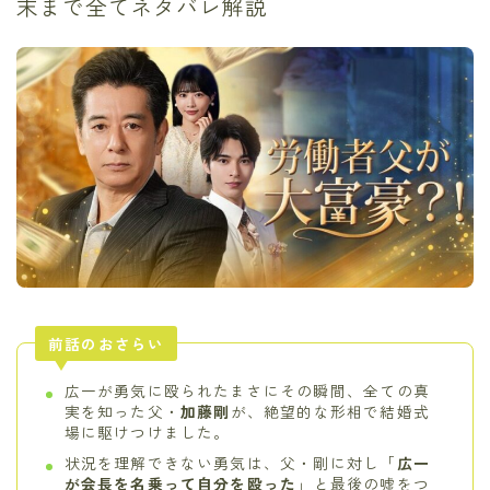
末まで全てネタバレ解説
前話のおさらい
広一が勇気に殴られたまさにその瞬間、全ての真
実を知った父・
加藤剛
が、絶望的な形相で結婚式
場に駆けつけました。
状況を理解できない勇気は、父・剛に対し「
広一
が会長を名乗って自分を殴った
」と最後の嘘をつ