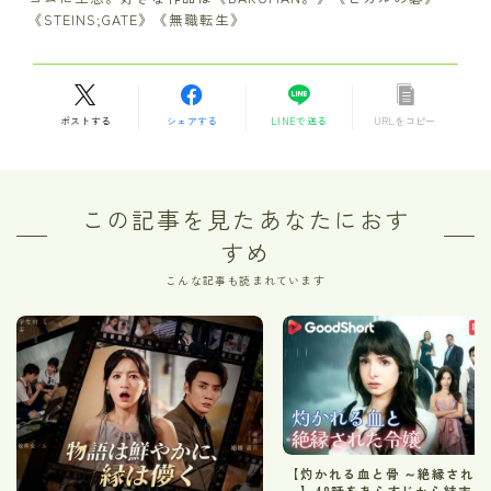
《STEINS;GATE》《無職転生》
ポストする
シェアする
LINEで送る
URLをコピー
この記事を見たあなたにおす
すめ
こんな記事も読まれています
【灼かれる血と骨 ～絶縁された
～】48話をあらすじから結末ま