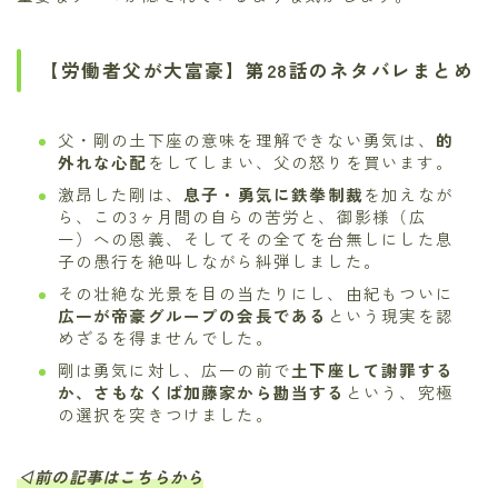
【労働者父が大富豪】第28話のネタバレまとめ
父・剛の土下座の意味を理解できない勇気は、
的
外れな心配
をしてしまい、父の怒りを買います。
激昂した剛は、
息子・勇気に鉄拳制裁
を加えなが
ら、この3ヶ月間の自らの苦労と、御影様（広
一）への恩義、そしてその全てを台無しにした息
子の愚行を絶叫しながら糾弾しました。
その壮絶な光景を目の当たりにし、由紀もついに
広一が帝豪グループの会長である
という現実を認
めざるを得ませんでした。
剛は勇気に対し、広一の前で
土下座して謝罪する
か、さもなくば加藤家から勘当する
という、究極
の選択を突きつけました。
◁前の記事はこちらから