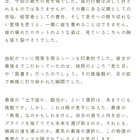
は、今回の最大の見せ場でした。彼の行動は決して許さ
れるものではありませんが、その裏にある父親としての
苦悩、経営者としての責任、そして息子への断ち切れな
い愛情を思うと、一概に彼を責めることはできません。
彼の壊れたロボットのような姿は、見ているこちらの胸
も張り裂けそうでした。
由紀がついに現実を悟るシーンも印象的でした。彼女が
最後までこだわっていたのは、結局のところ「見た目」
や「肩書き」だったのでしょう。その価値観が、目の前
で無残に打ち砕かれた瞬間でした。
最後の「土下座か、勘当か」という選択は、あまりにも
残酷です。しかし、これは剛が息子に与えた、最後の
「教育」なのかもしれません。自分の過ちと向き合い、
プライドを捨ててでも未来を選び取るのか。それとも、
破滅の道を選ぶのか。勇気の最後の選択に、この物語の
重要なテーマが隠されているような気がします。