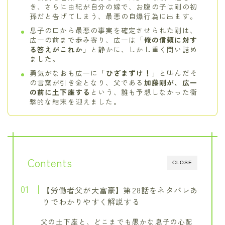
き、さらに由紀が自分の嫁で、お腹の子は剛の初
孫だと告げてしまう、最悪の自爆行為に出ます。
息子の口から最悪の事実を確定させられた剛は、
広一の前まで歩み寄り、広一は「
俺の信頼に対す
る答えがこれか
」と静かに、しかし重く問い詰め
ました。
勇気がなおも広一に「
ひざまずけ！
」と叫んだそ
の言葉が引き金となり、父である
加藤剛が、広一
の前に土下座する
という、誰も予想しなかった衝
撃的な結末を迎えました。
Contents
CLOSE
【労働者父が大富豪】第28話をネタバレあ
りでわかりやすく解説する
父の土下座と、どこまでも愚かな息子の心配