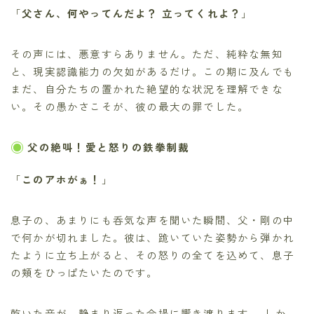
「
父さん、何やってんだよ？ 立ってくれよ？
」
その声には、悪意すらありません。ただ、純粋な無知
と、現実認識能力の欠如があるだけ。この期に及んでも
まだ、自分たちの置かれた絶望的な状況を理解できな
い。その愚かさこそが、彼の最大の罪でした。
父の絶叫！愛と怒りの鉄拳制裁
「
このアホがぁ！
」
息子の、あまりにも呑気な声を聞いた瞬間、父・剛の中
で何かが切れました。彼は、跪いていた姿勢から弾かれ
たように立ち上がると、その怒りの全てを込めて、息子
の頬をひっぱたいたのです。
乾いた音が、静まり返った会場に響き渡ります。 しか