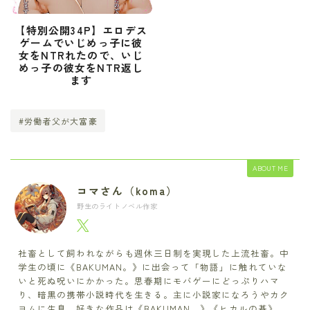
【特別公開34P】エロデス
ゲームでいじめっ子に彼
女をNTRれたので、いじ
めっ子の彼女をNTR返し
ます
#労働者父が大富豪
ABOUT ME
コマさん（koma）
野生のライトノベル作家
社畜として飼われながらも週休三日制を実現した上流社畜。中
学生の頃に《BAKUMAN。》に出会って「物語」に触れていな
いと死ぬ呪いにかかった。思春期にモバゲーにどっぷりハマ
り、暗黒の携帯小説時代を生きる。主に小説家になろうやカク
ヨムに生息。好きな作品は《BAKUMAN。》《ヒカルの碁》