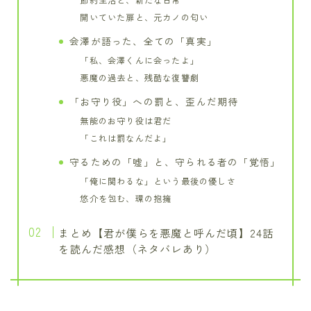
節約生活と、新たな日常
開いていた扉と、元カノの匂い
会澤が語った、全ての「真実」
「私、会澤くんに会ったよ」
悪魔の過去と、残酷な復讐劇
「お守り役」への罰と、歪んだ期待
無能のお守り役は君だ
「これは罰なんだよ」
守るための「嘘」と、守られる者の「覚悟」
「俺に関わるな」という最後の優しさ
悠介を包む、環の抱擁
まとめ【君が僕らを悪魔と呼んだ頃】24話
を読んだ感想（ネタバレあり）