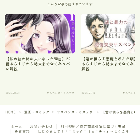
こんな記事も読まれています
【私の彼が姉の夫になった理由】26
【君が僕らを悪魔と呼んだ頃】1
話あらすじから結末まで全てネタバ
あらすじから結末まで全てネタ
レ解説
解説
2025.08.31
サスペンス・ミステリ
2025.07.15
サスペンス・
HOME
漫画・コミック
サスペンス・ミステリ
【君が僕らを悪魔と呼ん
＞
＞
＞
ホーム
お問い合わせ
利用規約／特定商取引法に基づく表記
免責事項
はじめまして！『コミックコミュニティ』へようこそ