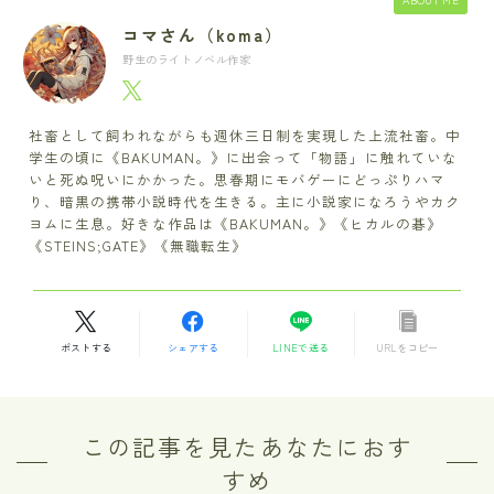
コマさん（koma）
野生のライトノベル作家
社畜として飼われながらも週休三日制を実現した上流社畜。中
学生の頃に《BAKUMAN。》に出会って「物語」に触れていな
いと死ぬ呪いにかかった。思春期にモバゲーにどっぷりハマ
り、暗黒の携帯小説時代を生きる。主に小説家になろうやカク
ヨムに生息。好きな作品は《BAKUMAN。》《ヒカルの碁》
《STEINS;GATE》《無職転生》
ポストする
シェアする
LINEで送る
URLをコピー
この記事を見たあなたにおす
すめ