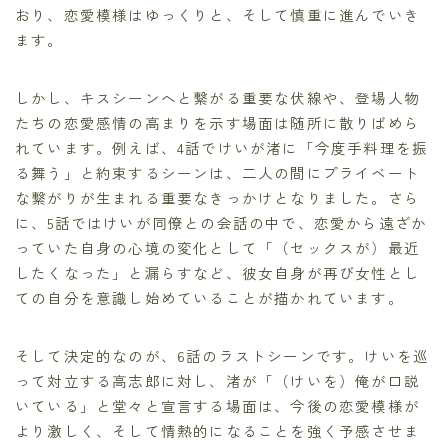
おり、恋愛模様はゆっくりと、そして慎重に進んでいき
ます。
しかし、キスシーンへと繋がる重要な伏線や、登場人物
たちの恋愛感情の高まりを示す場面は随所に散りばめら
れています。例えば、4話でけいが渚に「今度手料理を振
る舞う」と約束するシーンは、二人の間にプライベート
な繋がりが生まれる重要なきっかけとなりました。さら
に、5話ではけいが同僚との会話の中で、恋愛から遠ざか
っていた自身の心境の変化として「（セックスが）最近
したくなった」と漏らすなど、彼女自身が再び女性とし
ての自分を意識し始めていることが描かれています。
そして決定的なのが、6話のラストシーンです。けいを巡
って対立する高志郎に対し、渚が「（けいを）俺が口説
いている」と堂々と宣言する場面は、今後の恋愛模様が
より激しく、そして情熱的になることを強く予感させま