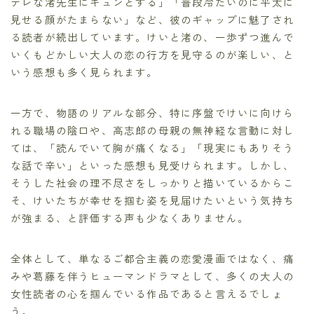
デレな渚先生にキュンとする」「普段冷たいのに平太に
見せる顔がたまらない」など、彼のギャップに魅了され
る読者が続出しています。けいと渚の、一歩ずつ進んで
いくもどかしい大人の恋の行方を見守るのが楽しい、と
いう感想も多く見られます。
一方で、物語のリアルな部分、特に序盤でけいに向けら
れる職場の陰口や、高志郎の母親の無神経な言動に対し
ては、「読んでいて胸が痛くなる」「現実にもありそう
な話で辛い」といった感想も見受けられます。しかし、
そうした社会の理不尽さをしっかりと描いているからこ
そ、けいたちが幸せを掴む姿を見届けたいという気持ち
が強まる、と評価する声も少なくありません。
全体として、単なるご都合主義の恋愛漫画ではなく、痛
みや葛藤を伴うヒューマンドラマとして、多くの大人の
女性読者の心を掴んでいる作品であると言えるでしょ
う。