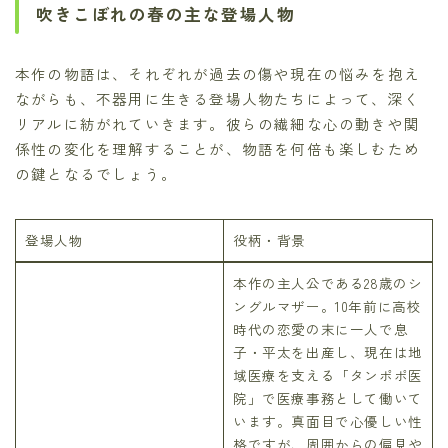
吹きこぼれの春の主な登場人物
本作の物語は、それぞれが過去の傷や現在の悩みを抱え
ながらも、不器用に生きる登場人物たちによって、深く
リアルに紡がれていきます。彼らの繊細な心の動きや関
係性の変化を理解することが、物語を何倍も楽しむため
の鍵となるでしょう。
登場人物
役柄・背景
本作の主人公である28歳のシ
ングルマザー。10年前に高校
時代の恋愛の末に一人で息
子・平太を出産し、現在は地
域医療を支える「タンポポ医
院」で医療事務として働いて
います。真面目で心優しい性
格ですが、周囲からの偏見や