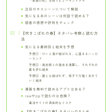
「家族の形」を問うヒューマンドラマ
注目のキスシーンについて解説
気になるあのシーンは何話で読める？
読者の感想や評判をチェック
【吹きこぼれの春】ネタバレ考察と読む方
法
気になる最終回と結末を予想
予想①：けいと渚が結ばれる、心温まるハッピ
ーエンド
予想②：高志郎との過去を清算し、それぞれの
道を歩む結末
予想③：誰とも結ばれず、母子で力強く生きて
いく結末
漫画を無料で読めるアプリはある？
rawやzipで読むのは危険？
違法サイトの具体的なリスク
【吹きこぼれの春】ネタバレのまとめ