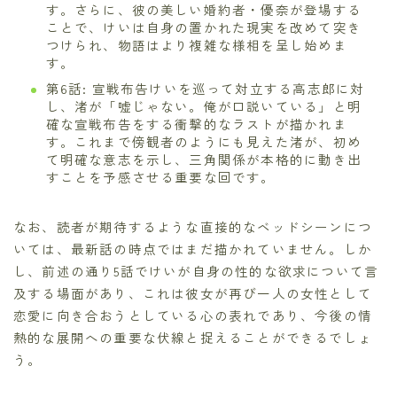
す。さらに、彼の美しい婚約者・優奈が登場する
ことで、けいは自身の置かれた現実を改めて突き
つけられ、物語はより複雑な様相を呈し始めま
す。
第6話: 宣戦布告けいを巡って対立する高志郎に対
し、渚が「嘘じゃない。俺が口説いている」と明
確な宣戦布告をする衝撃的なラストが描かれま
す。これまで傍観者のようにも見えた渚が、初め
て明確な意志を示し、三角関係が本格的に動き出
すことを予感させる重要な回です。
なお、読者が期待するような直接的なベッドシーンにつ
いては、最新話の時点ではまだ描かれていません。しか
し、前述の通り5話でけいが自身の性的な欲求について言
及する場面があり、これは彼女が再び一人の女性として
恋愛に向き合おうとしている心の表れであり、今後の情
熱的な展開への重要な伏線と捉えることができるでしょ
う。