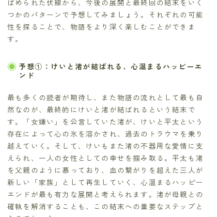
ばめられた伏線から、今後の展開と最終回の結末をいく
つかのパターンで予想してみましょう。それぞれの可能
性を探ることで、物語をより深く楽しむことができま
す。
予想①：けいと渚が結ばれる、心温まるハッピーエ
ンド
最も多くの読者が期待し、また物語の流れとして最も自
然なのが、最終的にけいと渚が結ばれるという結末で
す。「女嫌い」を公言していた渚が、けいと平太という
存在によって心の氷を溶かされ、過去のトラウマを乗り
越えていく。そして、けいもまた渚の不器用な愛情に支
えられ、一人の女性としての幸せを掴み取る。平太も渚
を父親のように慕っており、血の繋がりを超えた三人が
新しい「家族」として再生していく、心温まるハッピー
エンドが最も有力な展開と考えられます。渚が母親との
確執を解消することも、この結末への重要なステップと