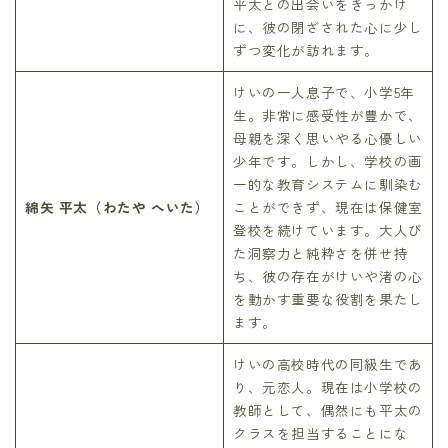
平太との出会いをきっかけ
に、彼の閉ざされた心に少し
ずつ変化が訪れます。
けいの一人息子で、小学5年
生。非常に感受性が豊かで、
母親を深く思いやる心優しい
少年です。しかし、学校の画
一的な教育システムに馴染む
綿矢 平太（わたや へいた）
ことができず、現在は保健室
登校を続けています。大人び
た洞察力と純粋さを併せ持
ち、彼の存在がけいや渚の心
を動かす重要な役割を果たし
ます。
けいの高校時代の同級生であ
り、元恋人。現在は小学校の
教師として、偶然にも平太の
クラスを担当することにな