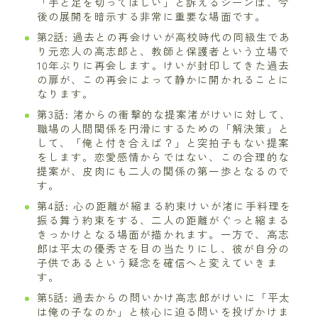
「手と足を切ってほしい」と訴えるシーンは、今
後の展開を暗示する非常に重要な場面です。
第2話: 過去との再会けいが高校時代の同級生であ
り元恋人の高志郎と、教師と保護者という立場で
10年ぶりに再会します。けいが封印してきた過去
の扉が、この再会によって静かに開かれることに
なります。
第3話: 渚からの衝撃的な提案渚がけいに対して、
職場の人間関係を円滑にするための「解決策」と
して、「俺と付き合えば？」と突拍子もない提案
をします。恋愛感情からではない、この合理的な
提案が、皮肉にも二人の関係の第一歩となるので
す。
第4話: 心の距離が縮まる約束けいが渚に手料理を
振る舞う約束をする、二人の距離がぐっと縮まる
きっかけとなる場面が描かれます。一方で、高志
郎は平太の優秀さを目の当たりにし、彼が自分の
子供であるという疑念を確信へと変えていきま
す。
第5話: 過去からの問いかけ高志郎がけいに「平太
は俺の子なのか」と核心に迫る問いを投げかけま