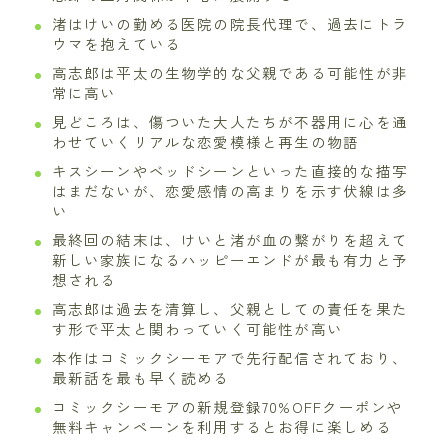
渚はけいの勤める医院の院長代理で、過去にトラ
ウマを抱えている
高志郎は平太の生物学的な父親である可能性が非
常に高い
見どころは、傷ついた大人たちが不器用に心を通
わせていくリアルな恋愛模様と再生の物語
キスシーンやベッドシーンといった直接的な描写
はまだないが、恋愛感情の高まりを示す伏線は多
い
最終回の結末は、けいと渚が血の繋がりを超えて
新しい家族になるハッピーエンドが最も有力と予
想される
高志郎は過去を清算し、父親としての責任を果た
す形で平太と関わっていく可能性が高い
本作はコミックシーモアで先行配信されており、
最新話を最も早く読める
コミックシーモアの新規登録70%OFFクーポンや
無料キャンペーンを利用するとお得に楽しめる