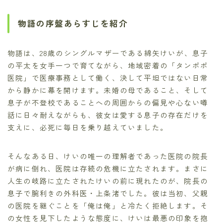
物語の序盤あらすじを紹介
物語は、28歳のシングルマザーである綿矢けいが、息子
の平太を女手一つで育てながら、地域密着の「タンポポ
医院」で医療事務として働く、決して平坦ではない日常
から静かに幕を開けます。未婚の母であること、そして
息子が不登校であることへの周囲からの偏見や心ない噂
話に日々耐えながらも、彼女は愛する息子の存在だけを
支えに、必死に毎日を乗り越えていました。
そんなある日、けいの唯一の理解者であった医院の院長
が病に倒れ、医院は存続の危機に立たされます。まさに
人生の岐路に立たされたけいの前に現れたのが、院長の
息子で腕利きの外科医・上条渚でした。彼は当初、父親
の医院を継ぐことを「俺は俺」と冷たく拒絶します。そ
の女性を見下したような態度に、けいは最悪の印象を抱