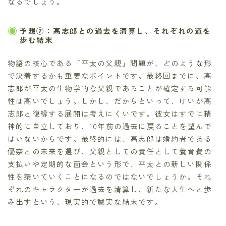
なるでしょう。
予想②：高志郎との過去を清算し、それぞれの道を
歩む結末
物語の核心である「平太の父親」問題が、どのような形
で決着するかも重要なポイントです。最終回までに、高
志郎が平太の生物学的な父親であることが確定する可能
性は高いでしょう。しかし、だからといって、けいが高
志郎と復縁する展開は考えにくいです。彼女はすでに精
神的に自立しており、10年前の過去に戻ることを望んで
はいないからです。最終的には、高志郎は婚約者である
優奈との未来を選び、父親としての責任として養育費の
支払いや定期的な面会という形で、平太との新しい関係
性を築いていくことになるのではないでしょうか。それ
ぞれのキャラクターが過去を清算し、新たな人生へと歩
み出すという、現実的で誠実な結末です。