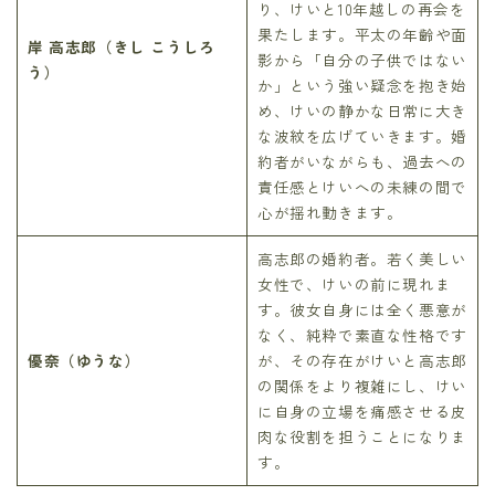
り、けいと10年越しの再会を
果たします。平太の年齢や面
岸 高志郎（きし こうしろ
影から「自分の子供ではない
う）
か」という強い疑念を抱き始
め、けいの静かな日常に大き
な波紋を広げていきます。婚
約者がいながらも、過去への
責任感とけいへの未練の間で
心が揺れ動きます。
高志郎の婚約者。若く美しい
女性で、けいの前に現れま
す。彼女自身には全く悪意が
なく、純粋で素直な性格です
優奈（ゆうな）
が、その存在がけいと高志郎
の関係をより複雑にし、けい
に自身の立場を痛感させる皮
肉な役割を担うことになりま
す。