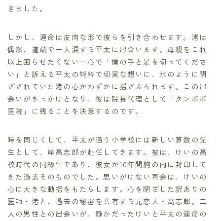
きました。
しかし、運命は皮肉な形で彼らを引き合わせます。渚は
偶然、道端で一人涙する平太に出会います。母親をこれ
以上困らせたくない一心で「僕の手と足を切ってくださ
い」と訴える平太の純粋で切実な想いに、氷のように閉
ざされていた渚の心がわずかに揺さぶられます。この出
会いがきっかけとなり、彼は院長代理として「タンポポ
医院」に残ることを決意するのです。
時を同じくして、平太が通う小学校には新しい算数の先
生として、岸高志郎が赴任してきます。彼は、けいの高
校時代の同級生であり、彼女が10年間胸の内に封印して
きた過去そのものでした。思いがけない再会は、けいの
心に大きな動揺をもたらします。心を閉ざした訳ありの
医師・渚と、過去の秘密を共有する元恋人・高志郎。二
人の男性との出会いが、静かだったけいと平太の運命の