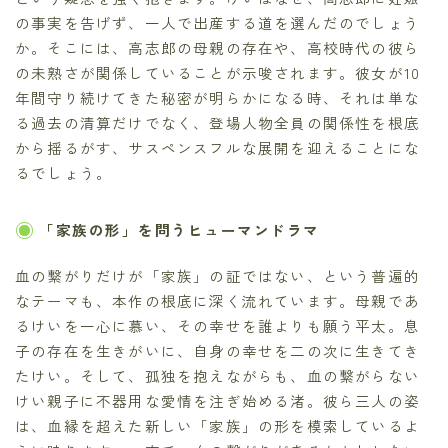
の事実を告げず、一人で出産する道を選んだのでしょう
か。そこには、高志郎の母親の存在や、高校時代の彼ら
の未熟さが関係していることが示唆されます。彼女が10
年間守り続けてきた秘密が明らかになる時、それは単な
る過去の清算だけでなく、登場人物全員の関係性を根底
から揺るがす、サスペンスフルな展開を迎えることにな
るでしょう。
「家族の形」を問うヒューマンドラマ
血の繋がりだけが「家族」の証ではない、という普遍的
なテーマも、本作の根底に深く流れています。母親であ
るけいを一心に慕い、その幸せを誰よりも願う平太。息
子の存在を生きがいに、自身の幸せを二の次に生きてき
たけい。そして、孤独を抱えながらも、血の繋がらない
けい親子に不器用な愛情を注ぎ始める渚。彼ら三人の姿
は、血縁を超えた新しい「家族」の形を模索しているよ