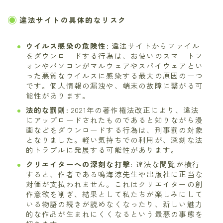
違法サイトの具体的なリスク
ウイルス感染の危険性
: 違法サイトからファイル
をダウンロードする行為は、お使いのスマートフ
ォンやパソコンがマルウェアやスパイウェアとい
った悪質なウイルスに感染する最大の原因の一つ
です。個人情報の漏洩や、端末の故障に繋がる可
能性があります。
法的な罰則
: 2021年の著作権法改正により、違法
にアップロードされたものであると知りながら漫
画などをダウンロードする行為は、刑事罰の対象
となりました。軽い気持ちでの利用が、深刻な法
的トラブルに発展する可能性があります。
クリエイターへの深刻な打撃
: 違法な閲覧が横行
すると、作者である鳴海涼先生や出版社に正当な
対価が支払われません。これはクリエイターの創
作意欲を削ぎ、結果として私たちが楽しみにして
いる物語の続きが読めなくなったり、新しい魅力
的な作品が生まれにくくなるという最悪の事態を