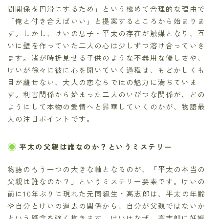
間関係を円滑にするため」という極めて合理的な理由で
「俺と付き合えばいい」と提案するところから始まりま
す。しかし、けいの息子・平太の存在が触媒となり、互
いに壁を作っていた二人の心は少しずつ溶け合っていき
ます。渚が時折見せる子供のような不器用な優しさや、
けいが徐々に彼に心を開いていく過程は、もどかしくも
目が離せない、大人の恋ならではの魅力に満ちていま
す。利害関係から始まった二人のいびつな関係が、どの
ようにして本物の愛情へと昇華していくのかが、物語最
大の注目ポイントです。
平太の父親は誰なのか？というミステリー
物語のもう一つの大きな軸となるのが、「平太の本当の
父親は誰なのか？」というミステリー要素です。けいの
前に10年ぶりに現れた元同級生・高志郎は、平太の年齢
や自分とけいの過去の関係から、自分が父親ではないか
という疑念を強く抱きます。けいはなぜ、高志郎に妊娠