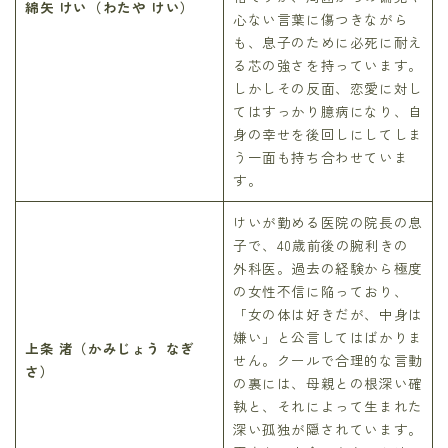
綿矢 けい（わたや けい）
心ない言葉に傷つきながら
も、息子のために必死に耐え
る芯の強さを持っています。
しかしその反面、恋愛に対し
てはすっかり臆病になり、自
身の幸せを後回しにしてしま
う一面も持ち合わせていま
す。
けいが勤める医院の院長の息
子で、40歳前後の腕利きの
外科医。過去の経験から極度
の女性不信に陥っており、
「女の体は好きだが、中身は
嫌い」と公言してはばかりま
上条 渚（かみじょう なぎ
せん。クールで合理的な言動
さ）
の裏には、母親との根深い確
執と、それによって生まれた
深い孤独が隠されています。