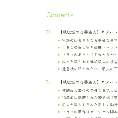
Contents
【地獄坂の復讐殺人】ネタバ
物語の始まりとなる奇妙な遺
主要な登場人物と豪華キャス
ドラマのあらすじを分かりや
次々と殺される連続殺人の被
遺言状に記された小川明夫の
【地獄坂の復讐殺人】ネタバ
連続殺人事件の意外な真犯人
10年前に隠蔽された轢き逃げ
犯人が殺人を重ねた悲しい動
ドラマの原作はオリジナル脚