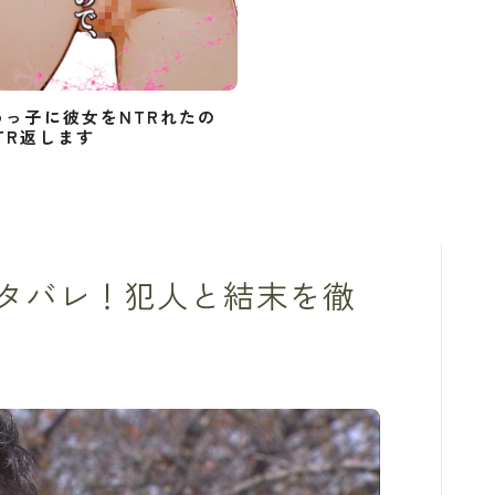
めっ子に彼女をNTRれたの
TR返します
タバレ！犯人と結末を徹