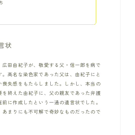
ち
言状
、広田由紀子が、敬愛する父・信一郎を病で
す。高名な染色家であった父は、由紀子にと
い喪失感をもたらしました。しかし、本当の
要を終えた由紀子に、父の親友であった弁護
直前に作成したという一通の遺言状でした。
、あまりにも不可解で奇妙なものだったので