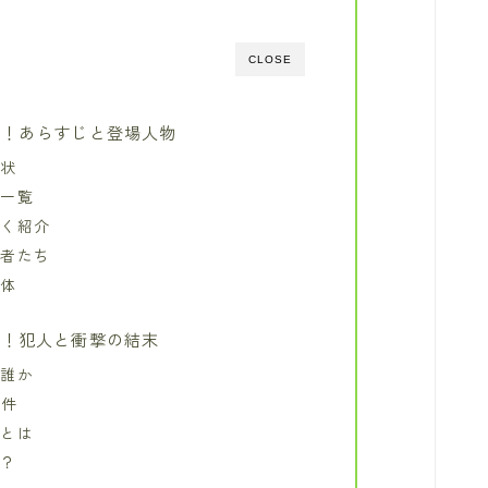
CLOSE
レ！あらすじと登場人物
言状
ト一覧
すく紹介
害者たち
正体
レ！犯人と衝撃の結末
は誰か
事件
機とは
本？