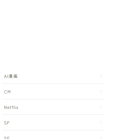
AI漫画
CM
Netflix
SF
SF