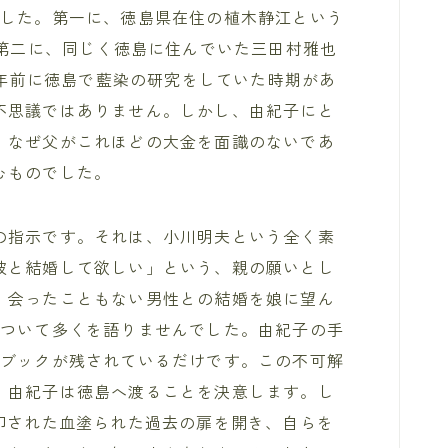
ました。第一に、徳島県在住の植木静江という
。第二に、同じく徳島に住んでいた三田村雅也
10年前に徳島で藍染の研究をしていた時期があ
不思議ではありません。しかし、由紀子にと
、なぜ父がこれほどの大金を面識のないであ
むものでした。
の指示です。それは、小川明夫という全く素
彼と結婚して欲しい」という、親の願いとし
、会ったこともない男性との結婚を娘に望ん
について多くを語りませんでした。由紀子の手
チブックが残されているだけです。この不可解
、由紀子は徳島へ渡ることを決意します。し
印された血塗られた過去の扉を開き、自らを