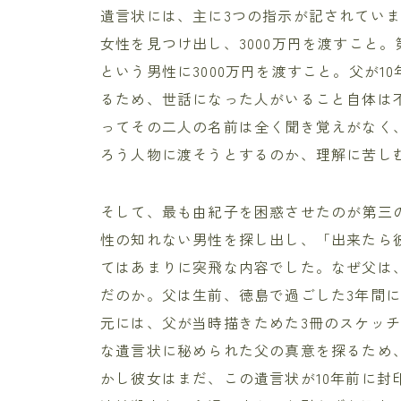
遺言状には、主に3つの指示が記されてい
女性を見つけ出し、3000万円を渡すこと
という男性に3000万円を渡すこと。父が
るため、世話になった人がいること自体は
ってその二人の名前は全く聞き覚えがなく
ろう人物に渡そうとするのか、理解に苦し
そして、最も由紀子を困惑させたのが第三
性の知れない男性を探し出し、「出来たら
てはあまりに突飛な内容でした。なぜ父は
だのか。父は生前、徳島で過ごした3年間
元には、父が当時描きためた3冊のスケッ
な遺言状に秘められた父の真意を探るため
かし彼女はまだ、この遺言状が10年前に封