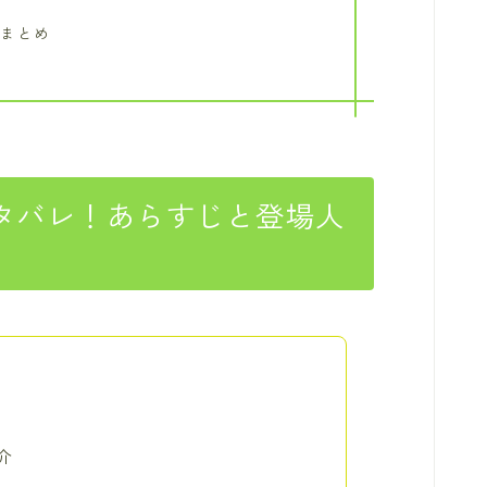
想
レまとめ
タバレ！あらすじと登場人
介