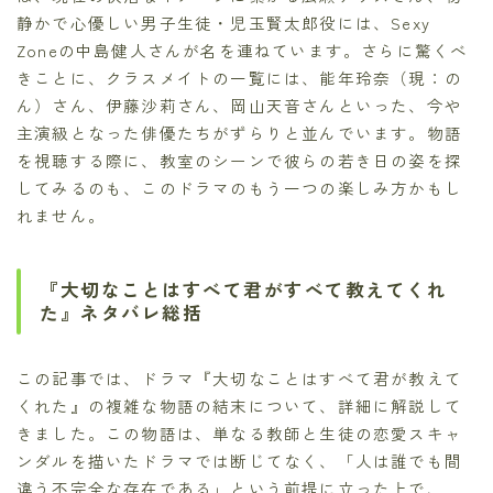
静かで心優しい男子生徒・児玉賢太郎役には、Sexy
Zoneの中島健人さんが名を連ねています。さらに驚くべ
きことに、クラスメイトの一覧には、能年玲奈（現：の
ん）さん、伊藤沙莉さん、岡山天音さんといった、今や
主演級となった俳優たちがずらりと並んでいます。物語
を視聴する際に、教室のシーンで彼らの若き日の姿を探
してみるのも、このドラマのもう一つの楽しみ方かもし
れません。
『大切なことはすべて君がすべて教えてくれ
た』ネタバレ総括
この記事では、ドラマ『大切なことはすべて君が教えて
くれた』の複雑な物語の結末について、詳細に解説して
きました。この物語は、単なる教師と生徒の恋愛スキャ
ンダルを描いたドラマでは断じてなく、「人は誰でも間
違う不完全な存在である」という前提に立った上で、