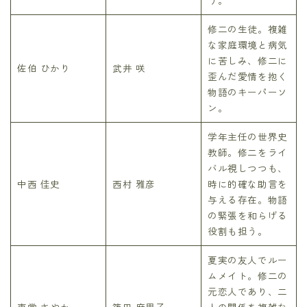
修二の生徒。複雑
な家庭環境と病気
に苦しみ、修二に
佐伯 ひかり
武井 咲
歪んだ愛情を抱く
物語のキーパーソ
ン。
学年主任の世界史
教師。修二をライ
バル視しつつも、
中西 佳史
西村 雅彦
時に的確な助言を
与える存在。物語
の緊張を和らげる
役割も担う。
夏実の友人でルー
ムメイト。修二の
元恋人であり、二
東堂 さやか
篠田 麻里子
人の関係を複雑な