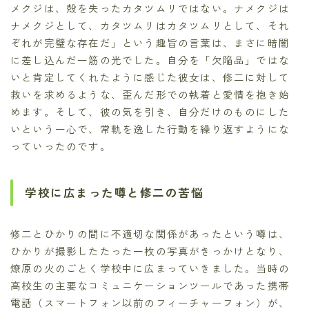
メクジは、殻を失ったカタツムリではない。ナメクジは
ナメクジとして、カタツムリはカタツムリとして、それ
ぞれが完璧な存在だ」という趣旨の言葉は、まさに暗闇
に差し込んだ一筋の光でした。自分を「欠陥品」ではな
いと肯定してくれたように感じた彼女は、修二に対して
救いを求めるような、歪んだ形での執着と愛情を抱き始
めます。そして、彼の気を引き、自分だけのものにした
いという一心で、常軌を逸した行動を繰り返すようにな
っていったのです。
学校に広まった噂と修二の苦悩
修二とひかりの間に不適切な関係があったという噂は、
ひかりが撮影したたった一枚の写真がきっかけとなり、
燎原の火のごとく学校中に広まっていきました。当時の
高校生の主要なコミュニケーションツールであった携帯
電話（スマートフォン以前のフィーチャーフォン）が、