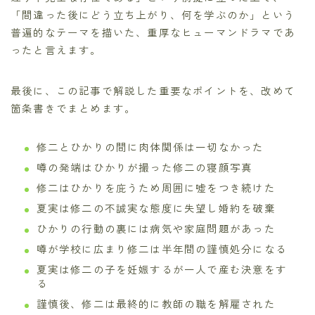
「間違った後にどう立ち上がり、何を学ぶのか」という
普遍的なテーマを描いた、重厚なヒューマンドラマであ
ったと言えます。
最後に、この記事で解説した重要なポイントを、改めて
箇条書きでまとめます。
修二とひかりの間に肉体関係は一切なかった
噂の発端はひかりが撮った修二の寝顔写真
修二はひかりを庇うため周囲に嘘をつき続けた
夏実は修二の不誠実な態度に失望し婚約を破棄
ひかりの行動の裏には病気や家庭問題があった
噂が学校に広まり修二は半年間の謹慎処分になる
夏実は修二の子を妊娠するが一人で産む決意をす
る
謹慎後、修二は最終的に教師の職を解雇された