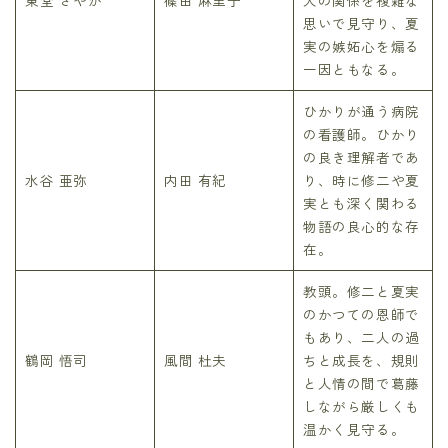
思いで見守り、夏
実の嫉妬心を煽る
一因ともなる。
ひかりが通う病院
の看護師。ひかり
の良き理解者であ
水谷 亜弥
内田 有紀
り、時に修二や夏
実とも深く関わる
物語の良心的な存
在。
教頭。修二と夏実
のかつての恩師で
もあり、二人の過
鶴岡 悟司
風間 杜夫
ちと成長を、規則
と人情の間で葛藤
しながら厳しくも
温かく見守る。