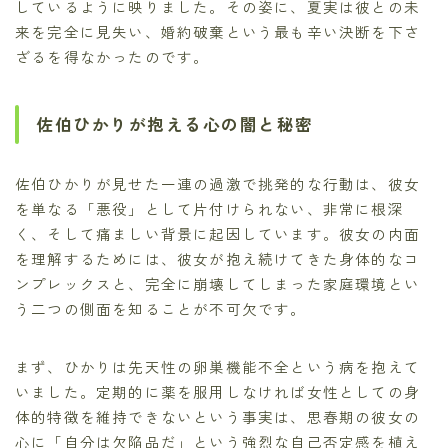
しているように映りました。その姿に、夏実は彼との未
来を完全に見失い、婚約破棄という最も辛い決断を下さ
ざるを得なかったのです。
佐伯ひかりが抱える心の闇と秘密
佐伯ひかりが見せた一連の過激で挑発的な行動は、彼女
を単なる「悪役」として片付けられない、非常に根深
く、そして痛ましい背景に起因しています。彼女の内面
を理解するためには、彼女が抱え続けてきた身体的なコ
ンプレックスと、完全に崩壊してしまった家庭環境とい
う二つの側面を知ることが不可欠です。
まず、ひかりは先天性の卵巣機能不全という病を抱えて
いました。定期的に薬を服用しなければ女性としての身
体的特徴を維持できないという事実は、思春期の彼女の
心に「自分は欠陥品だ」という強烈な自己否定感を植え