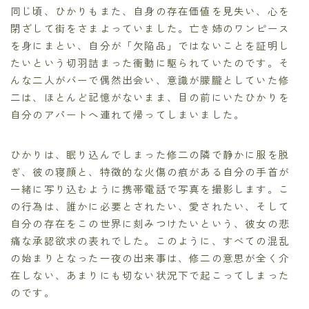
同じ頃、ひかりもまた、自身の存在価値を見失い、心を
閉ざして街をさまよっていました。亡き姉のワンピース
を身にまとい、自分が「欠陥品」ではないことを証明し
たいという切羽詰まった衝動に駆られていたのです。そ
んな二人がバーで偶然出会い、意識が朦朧としていた修
二は、ほとんど記憶がないまま、目の前にいたひかりを
自分のアパートへ連れて帰ってしまいました。
ひかりは、眠り込んでしまった修二の隣で静かに服を脱
ぎ、彼の寝顔と、特徴的な火傷の痕がある自分の手首が
一緒に写り込むように携帯電話で写真を撮影します。こ
の行為は、誰かに必要とされたい、愛されたい、そして
自分の存在をこの世界に刻みつけたいという、彼女の悲
痛な承認欲求の表れでした。このように、すべての混乱
の始まりとなった一夜の出来事は、修二の意思が全く介
在しない、あまりにも切ない状況下で起こってしまった
のです。