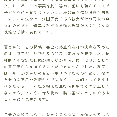
た。むしろ、この事実を胸に秘め、誰にも頼らず一人で
子どもを産み育てようという、茨の道を進む決意を固め
ます。この決断は、帰国子女である彼女が持つ元来の自
立心の強さと、修二に対する愛情と失望が入り混じった
複雑な感情の表れでした。
夏実が修二との関係に完全な終止符を打つ決意を固めた
のは、修二が再びひかりの問題に関わった時でした。精
神的に不安定な状態が続くひかりを、修二は教師として
の責任感から見捨てることができませんでした。夏実
は、修二がひかりのもとへ駆けつけたその行動が、彼の
自発的な意思や愛情からではなく、「教師としてそうす
べきだから」「問題を抱えた生徒を見捨てるのは正しく
ないから」という、借り物の正論に基づいたものである
ことを鋭く見抜きます。
自分のためではなく、ひかりのために。愛情からではな