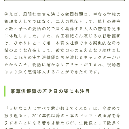
例えば、風間杜夫さん演じる鶴岡教頭は、単なる学校の
管理者としてではなく、二人の恩師として、規則の遵守
と教え子への愛情の間で深く葛藤する大人の苦悩を見事
に体現しました。また、内田有紀さん演じる水谷看護師
は、ひかりにとって唯一本音を吐露できる疑似的な母や
姉のような存在として、彼女の心の支えとなり続けまし
た。これらの実力派俳優たちが演じるキャラクターがい
たからこそ、物語に確かなリアリティが生まれ、視聴者
はより深く感情移入することができたのです。
豪華俳優陣の若き日の姿にも注目
『大切なことはすべて君が教えてくれた』は、今改めて
振り返ると、2010年代以降の日本のドラマ・映画界を牽
引することになる若き才能たちが、生徒役として数多く