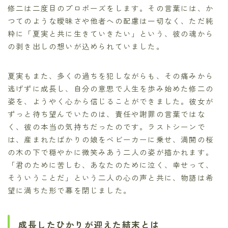
修二は二度目のプロポーズをします。その言葉には、か
つてのような曖昧さや他者への配慮は一切なく、ただ純
粋に「夏実と共に生きていきたい」という、彼の魂から
の剥き出しの想いが込められていました。
夏実もまた、多くの過ちを犯しながらも、その痛みから
逃げずに成長し、自分の意思で人生を歩み始めた修二の
姿を、ようやく心から信じることができました。彼女が
ずっと待ち望んでいたのは、責任や謝罪の言葉ではな
く、彼の本当の気持ちだったのです。ラストシーンで
は、産まれたばかりの娘をベビーカーに乗せ、満開の桜
の木の下で穏やかに微笑みあう二人の姿が描かれます。
「君のために苦しむ、あなたのために泣く、幸せって、
そういうことだ」という二人の心の声と共に、物語は希
望に満ちた形で幕を閉じました。
成長したひかりが迎えた結末とは