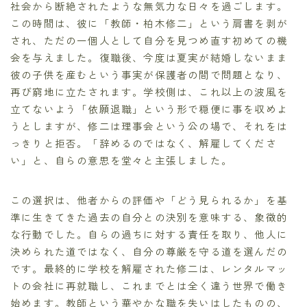
社会から断絶されたような無気力な日々を過ごします。
この時間は、彼に「教師・柏木修二」という肩書を剥が
され、ただの一個人として自分を見つめ直す初めての機
会を与えました。復職後、今度は夏実が結婚しないまま
彼の子供を産むという事実が保護者の間で問題となり、
再び窮地に立たされます。学校側は、これ以上の波風を
立てないよう「依願退職」という形で穏便に事を収めよ
うとしますが、修二は理事会という公の場で、それをは
っきりと拒否。「辞めるのではなく、解雇してくださ
い」と、自らの意思を堂々と主張しました。
この選択は、他者からの評価や「どう見られるか」を基
準に生きてきた過去の自分との決別を意味する、象徴的
な行動でした。自らの過ちに対する責任を取り、他人に
決められた道ではなく、自分の尊厳を守る道を選んだの
です。最終的に学校を解雇された修二は、レンタルマッ
トの会社に再就職し、これまでとは全く違う世界で働き
始めます。教師という華やかな職を失いはしたものの、