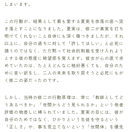
しまいます。
この行動が、結果として最も愛する夏実を奈落の底へ突
き落とすことになりました。夏実は、修二が真実を打ち
明けてくれないこと自体にも深く傷つきましたが、それ
以上に、自分の過ちに対して「許してほしい」と必死に
請うのではなく、ただ黙って社会的制裁を受け入れよう
とする彼の態度に絶望感を覚えます。彼女が心の底で求
めていたのは、たとえどんなに格好悪くても、自分のた
めに言い訳をし、二人の未来を取り戻そうと必死にもが
く修二の姿だったのです。
しかし、当時の修二の行動原理は、常に「教師としてど
うあるべきか」「世間からどう見られるか」という他者
評価の物差しに縛られていました。夏実の目には、彼が
自分のためではなく、ひかりという生徒を守るという
「正しさ」や、事を荒立てないという「世間体」を優先