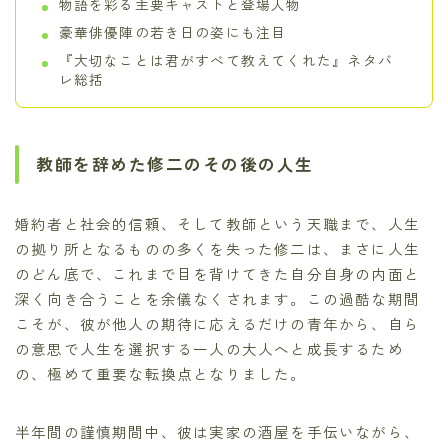
物語を彩る主要キャストと登場人物
豪華俳優陣の若き日の姿にも注目
『大切なことは君がすべて教えてくれた』ネタバ
レ総括
教師を辞めた修二のその後の人生
婚約者と社会的信頼、そして教師という天職まで、人生
の拠り所となるものの多くを失った修二は、まさに人生
のどん底で、これまで目を背けてきた自分自身の内面と
深く向き合うことを余儀なくされます。この過酷な期間
こそが、彼が他人の期待に応えるだけの青年から、自ら
の意思で人生を選択する一人の大人へと成長するため
の、極めて重要な転換点となりました。
半年間の謹慎期間中、彼は実家の酒屋を手伝いながら、