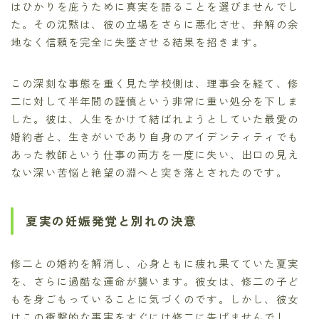
はひかりを庇うために真実を語ることを選びませんでし
た。その沈黙は、彼の立場をさらに悪化させ、弁解の余
地なく信頼を完全に失墜させる結果を招きます。
この深刻な事態を重く見た学校側は、理事会を経て、修
二に対して半年間の謹慎という非常に重い処分を下しま
した。彼は、人生をかけて結ばれようとしていた最愛の
婚約者と、生きがいであり自身のアイデンティティでも
あった教師という仕事の両方を一度に失い、出口の見え
ない深い苦悩と絶望の淵へと突き落とされたのです。
夏実の妊娠発覚と別れの決意
修二との婚約を解消し、心身ともに疲れ果てていた夏実
を、さらに過酷な運命が襲います。彼女は、修二の子ど
もを身ごもっていることに気づくのです。しかし、彼女
はこの衝撃的な事実をすぐには修二に告げませんでし