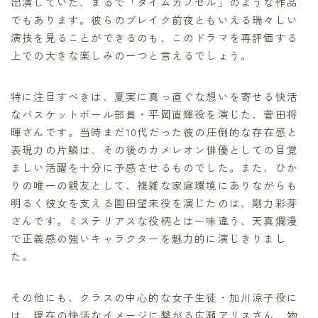
出演していた、まるで「タイムカプセル」のような作品
でもあります。彼らのブレイク前夜ともいえる瑞々しい
演技を見ることができるのも、このドラマを再評価する
上での大きな楽しみの一つと言えるでしょう。
特に注目すべきは、夏実に真っ直ぐな想いを寄せる快活
なバスケットボール部員・平岡直輝役を演じた、菅田将
暉さんです。当時まだ10代だった彼の圧倒的な存在感と
表現力の片鱗は、その後のカメレオン俳優としての目覚
ましい活躍を十分に予感させるものでした。また、ひか
りの唯一の親友として、複雑な家庭環境にありながらも
明るく彼女を支える園田望未役を演じたのは、剛力彩芽
さんです。ミステリアスな役柄とは一味違う、天真爛漫
で正義感の強いキャラクターを魅力的に演じきりまし
た。
その他にも、クラスの中心的な女子生徒・加川涼子役に
は、現在の快活なイメージに繋がる広瀬アリスさん、物