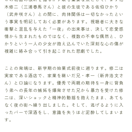
木修二（三浦春馬さん）と彼の生徒である佐伯ひかり
（武井咲さん）との間に、肉体関係は一切なかったとい
う事実を明記しておく必要があります。視聴者に大きな
衝撃と混乱を与えた「一夜」の出来事は、決して恋愛感
情から生まれたものではなく、複数の不幸な偶然と、ひ
かりという一人の少女が抱え込んでいた深刻な心の傷が
複雑に絡み合って引き起こされた悲劇でした。
ことの発端は、新学期の始業式前夜に遡ります。修二は
実家である酒店で、家業を継いだ兄・孝一（新井浩文さ
ん）と口論になります。優秀で両親の期待を一身に背負
う弟への長年の嫉妬を爆発させた兄から暴力を受けた修
二は、深いショックと精神的動揺を抱えたまま、あても
なく夜の街へ繰り出しました。そして、逃げるように入
ったバーで深酒をし、意識を失うほど泥酔してしまいま
す。