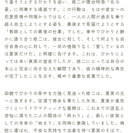
り直そうとするひかりを追い、修二が寝台特急「北斗
星」に同乗する場面です。この行動は、もはや彼女への
恋愛感情や同情からではなく、一人の人間が過去を乗り
越え自立しようとする姿を、最後まで見届けようとする
「教師としての最後の仕事」でした。車中でひかりと静
かに語り合う修二は、彼女に対して、そして何よりも自
分自身の心に対して、一切の嘘偽りなく「愛しているの
は夏実だけだ」と明確に告げます。これは、ひかりにと
っては辛い真実の宣告でしたが、修二にとっては自分の
本心と完全に向き合えた瞬間であり、彼の精神的な再生
が完了したことを示す、極めて重要な言葉でした。
函館でひかりの背中を力強く見送った修二は、夏実の元
へと急ぎます。空港で再会を果たした矢先、夏実が産気
づくというドラマティックな展開は、これまでの混乱と
苦悩に満ちた二人の関係の「終わり」と、新しい家族と
しての未来の「始まり」を同時に象徴していました。病
院に運ばれ、不安な気持ちで出産を待つ夏実のそばで、