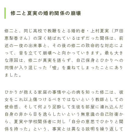
修二と夏実の婚約関係の崩壊
修二と、同じ高校で教鞭をとる婚約者・上村夏実（戸田
恵梨香さん）の深く結ばれているはずだった関係は、前
述の一夜の出来事と、その後の修二の致命的な対応によ
って、音を立てて崩壊へと向かっていきます。最も大き
な原因は、修二が真実を語らず、自己保身とひかりへの
同情が入り混じった「嘘」を重ねてしまったことにあり
ました。
ひかりが抱える家庭の事情や心の病を知った修二は、彼
女をこれ以上傷つけるべきではないという教師としての
使命感、そして何より泥酔して生徒を部屋に連れ込んだ
自身の非から目を逸らしたいという無意識の自己防衛か
ら、夏実や学校関係者に対し「自分の意思でひかりと関
係を持った」という、事実とは異なる説明を繰り返して