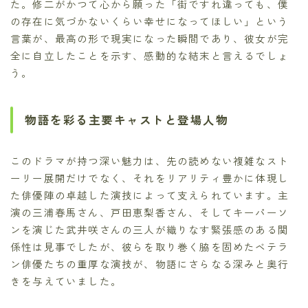
た。修二がかつて心から願った「街ですれ違っても、僕
の存在に気づかないくらい幸せになってほしい」という
言葉が、最高の形で現実になった瞬間であり、彼女が完
全に自立したことを示す、感動的な結末と言えるでしょ
う。
物語を彩る主要キャストと登場人物
このドラマが持つ深い魅力は、先の読めない複雑なスト
ーリー展開だけでなく、それをリアリティ豊かに体現し
た俳優陣の卓越した演技によって支えられています。主
演の三浦春馬さん、戸田恵梨香さん、そしてキーパーソ
ンを演じた武井咲さんの三人が織りなす緊張感のある関
係性は見事でしたが、彼らを取り巻く脇を固めたベテラ
ン俳優たちの重厚な演技が、物語にさらなる深みと奥行
きを与えていました。