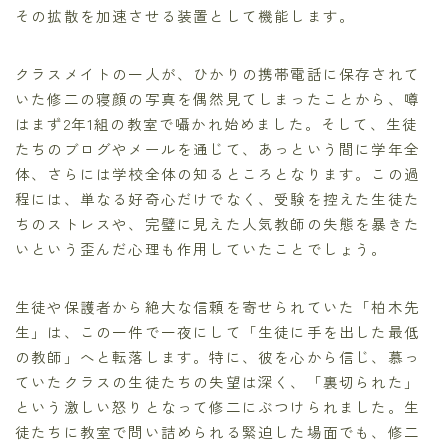
その拡散を加速させる装置として機能します。
クラスメイトの一人が、ひかりの携帯電話に保存されて
いた修二の寝顔の写真を偶然見てしまったことから、噂
はまず2年1組の教室で囁かれ始めました。そして、生徒
たちのブログやメールを通じて、あっという間に学年全
体、さらには学校全体の知るところとなります。この過
程には、単なる好奇心だけでなく、受験を控えた生徒た
ちのストレスや、完璧に見えた人気教師の失態を暴きた
いという歪んだ心理も作用していたことでしょう。
生徒や保護者から絶大な信頼を寄せられていた「柏木先
生」は、この一件で一夜にして「生徒に手を出した最低
の教師」へと転落します。特に、彼を心から信じ、慕っ
ていたクラスの生徒たちの失望は深く、「裏切られた」
という激しい怒りとなって修二にぶつけられました。生
徒たちに教室で問い詰められる緊迫した場面でも、修二