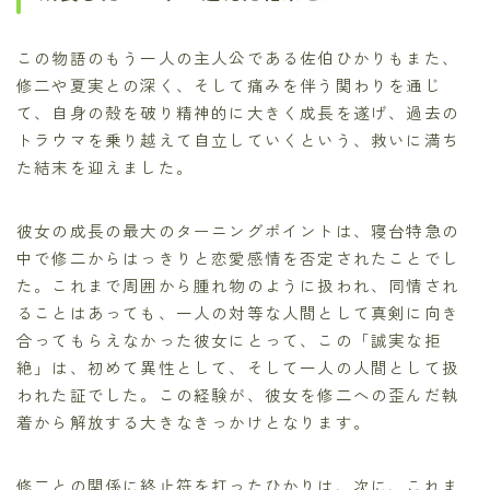
この物語のもう一人の主人公である佐伯ひかりもまた、
修二や夏実との深く、そして痛みを伴う関わりを通じ
て、自身の殻を破り精神的に大きく成長を遂げ、過去の
トラウマを乗り越えて自立していくという、救いに満ち
た結末を迎えました。
彼女の成長の最大のターニングポイントは、寝台特急の
中で修二からはっきりと恋愛感情を否定されたことでし
た。これまで周囲から腫れ物のように扱われ、同情され
ることはあっても、一人の対等な人間として真剣に向き
合ってもらえなかった彼女にとって、この「誠実な拒
絶」は、初めて異性として、そして一人の人間として扱
われた証でした。この経験が、彼女を修二への歪んだ執
着から解放する大きなきっかけとなります。
修二との関係に終止符を打ったひかりは、次に、これま