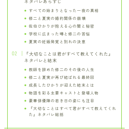
ネタバレあらすじ
すべての始まりとなった一夜の真相
修二と夏実の婚約関係の崩壊
佐伯ひかりが抱える心の闇と秘密
学校に広まった噂と修二の苦悩
夏実の妊娠発覚と別れの決意
『大切なことは君がすべて教えてくれた』
ネタバレと結末
教師を辞めた修二のその後の人生
修二と夏実が再び結ばれる最終回
成長したひかりが迎えた結末とは
物語を彩る主要キャストと登場人物
豪華俳優陣の若き日の姿にも注目
『大切なことはすべて君がすべて教えてくれ
た』ネタバレ総括