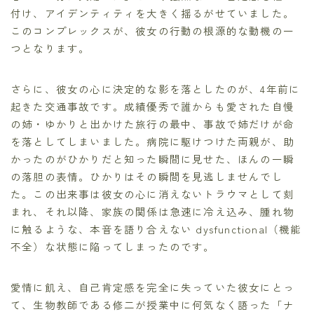
付け、アイデンティティを大きく揺るがせていました。
このコンプレックスが、彼女の行動の根源的な動機の一
つとなります。
さらに、彼女の心に決定的な影を落としたのが、4年前に
起きた交通事故です。成績優秀で誰からも愛された自慢
の姉・ゆかりと出かけた旅行の最中、事故で姉だけが命
を落としてしまいました。病院に駆けつけた両親が、助
かったのがひかりだと知った瞬間に見せた、ほんの一瞬
の落胆の表情。ひかりはその瞬間を見逃しませんでし
た。この出来事は彼女の心に消えないトラウマとして刻
まれ、それ以降、家族の関係は急速に冷え込み、腫れ物
に触るような、本音を語り合えない dysfunctional（機能
不全）な状態に陥ってしまったのです。
愛情に飢え、自己肯定感を完全に失っていた彼女にとっ
て、生物教師である修二が授業中に何気なく語った「ナ