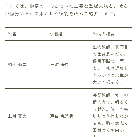
ここでは、物語の中心となった主要な登場人物と、彼ら
が物語において果たした役割を改めて紹介します。
役名
俳優名
役柄の概要
生物教師。真面目
で生徒思いだが、
優柔不断な一面
柏木 修二
三浦 春馬
も。一夜の過ちを
きっかけに人生が
大きく揺らぐ。
英語教師。修二の
婚約者で、明るく
行動的。修二の裏
上村 夏実
戸田 恵梨香
切りに苦悩しなが
らも、強い意志で
困難に立ち向か
う。