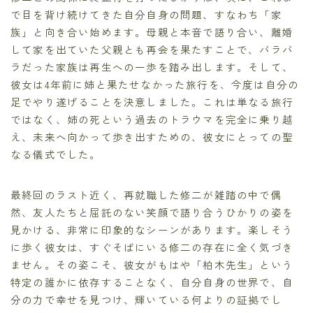
で目を背け続けてきた自分自身の問題、すなわち「家
族」と向き合い始めます。母親と本音で語り合い、離婚
して家を出ていた父親とも再会を果たすことで、バラバ
ラだった家族は再生への一歩を踏み出します。そして、
彼女は4年前に姉と果たせなかった旅行を、今度は自分の
足でやり遂げることを決意しました。これは単なる旅行
ではなく、姉の死という過去のトラウマを完全に乗り越
え、未来へ向かって歩き出すための、彼女にとっての聖
なる儀式でした。
最終回のラスト近く、再就職した修二が雑踏の中で偶
然、友人たちと屈託のない笑顔で語り合うひかりの姿を
見かける、非常に印象的なシーンがあります。楽しそう
に歩く彼女は、すぐそばにいる修二の存在に全く気づき
ません。その姿こそ、彼女がもはや「柏木先生」という
特定の誰かに依存することなく、自分自身の世界で、自
分の力で幸せを見つけ、輝いている何よりの証拠でし