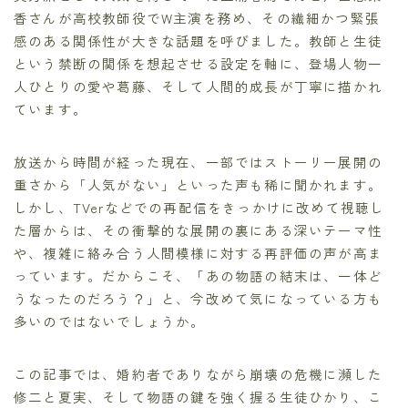
香さんが高校教師役でW主演を務め、その繊細かつ緊張
感のある関係性が大きな話題を呼びました。教師と生徒
という禁断の関係を想起させる設定を軸に、登場人物一
人ひとりの愛や葛藤、そして人間的成長が丁寧に描かれ
ています。
放送から時間が経った現在、一部ではストーリー展開の
重さから「人気がない」といった声も稀に聞かれます。
しかし、TVerなどでの再配信をきっかけに改めて視聴し
た層からは、その衝撃的な展開の裏にある深いテーマ性
や、複雑に絡み合う人間模様に対する再評価の声が高ま
っています。だからこそ、「あの物語の結末は、一体ど
うなったのだろう？」と、今改めて気になっている方も
多いのではないでしょうか。
この記事では、婚約者でありながら崩壊の危機に瀕した
修二と夏実、そして物語の鍵を強く握る生徒ひかり、こ