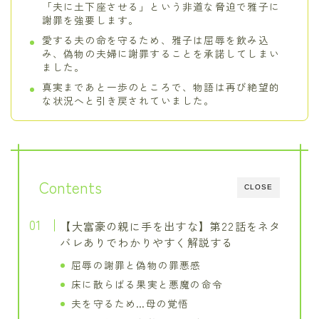
「夫に土下座させる」という非道な脅迫で雅子に
謝罪を強要します。
愛する夫の命を守るため、雅子は屈辱を飲み込
み、偽物の夫婦に謝罪することを承諾してしまい
ました。
真実まであと一歩のところで、物語は再び絶望的
な状況へと引き戻されていました。
Contents
CLOSE
【大富豪の親に手を出すな】第22話をネタ
バレありでわかりやすく解説する
屈辱の謝罪と偽物の罪悪感
床に散らばる果実と悪魔の命令
夫を守るため…母の覚悟