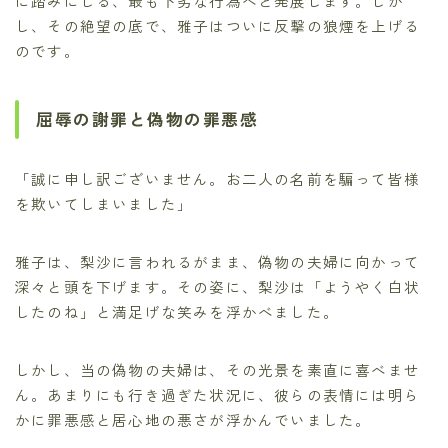
に踏みにじる、最も下劣な行為へと発展します。しか
し、その絶望の底で、雅子はついに反撃の狼煙を上げる
のです。
屈辱の謝罪と偽物の罪悪感
「誠に申し訳ございません。お二人の名前を騙って皆様
を欺いてしまいました」
雅子は、梨沙に言われるがまま、偽物の夫婦に向かって
深々と頭を下げます。その姿に、梨沙は「ようやく白状
したのね」と満足げな笑みを浮かべました。
しかし、当の偽物の夫婦は、その光景を素直に喜べませ
ん。あまりにも行き過ぎた状況に、彼らの表情には明ら
かに罪悪感と居心地の悪さが浮かんでいました。