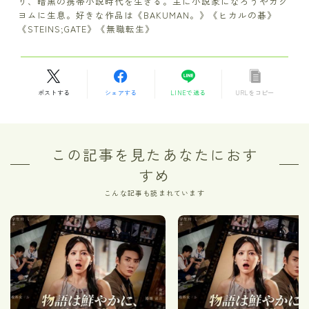
り、暗黒の携帯小説時代を生きる。主に小説家になろうやカク
ヨムに生息。好きな作品は《BAKUMAN。》《ヒカルの碁》
《STEINS;GATE》《無職転生》
ポストする
シェアする
LINEで送る
URLをコピー
この記事を見たあなたにおす
すめ
こんな記事も読まれています