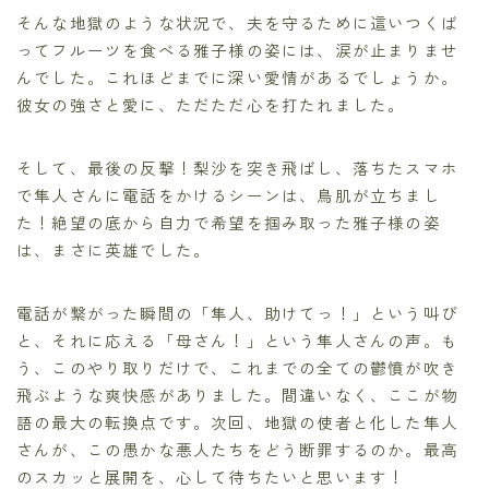
そんな地獄のような状況で、夫を守るために這いつくば
ってフルーツを食べる雅子様の姿には、涙が止まりませ
んでした。これほどまでに深い愛情があるでしょうか。
彼女の強さと愛に、ただただ心を打たれました。
そして、最後の反撃！梨沙を突き飛ばし、落ちたスマホ
で隼人さんに電話をかけるシーンは、鳥肌が立ちまし
た！絶望の底から自力で希望を掴み取った雅子様の姿
は、まさに英雄でした。
電話が繋がった瞬間の「隼人、助けてっ！」という叫び
と、それに応える「母さん！」という隼人さんの声。も
う、このやり取りだけで、これまでの全ての鬱憤が吹き
飛ぶような爽快感がありました。間違いなく、ここが物
語の最大の転換点です。次回、地獄の使者と化した隼人
さんが、この愚かな悪人たちをどう断罪するのか。最高
のスカッと展開を、心して待ちたいと思います！