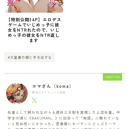
【特別公開34P】エロデス
ゲームでいじめっ子に彼
女をNTRれたので、いじ
めっ子の彼女をNTR返し
ます
#大富豪の親に手を出すな
ABOUT ME
コマさん（koma）
野生のライトノベル作家
社畜として飼われながらも週休三日制を実現した上流社畜。中
学生の頃に《BAKUMAN。》に出会って「物語」に触れていな
いと死ぬ呪いにかかった。思春期にモバゲーにどっぷりハマ