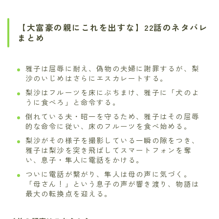
【大富豪の親にこれを出すな】22話のネタバレ
まとめ
雅子は屈辱に耐え、偽物の夫婦に謝罪するが、梨
沙のいじめはさらにエスカレートする。
梨沙はフルーツを床にぶちまけ、雅子に「犬のよ
うに食べろ」と命令する。
倒れている夫・昭一を守るため、雅子はその屈辱
的な命令に従い、床のフルーツを食べ始める。
梨沙がその様子を撮影している一瞬の隙をつき、
雅子は梨沙を突き飛ばしてスマートフォンを奪
い、息子・隼人に電話をかける。
ついに電話が繋がり、隼人は母の声に気づく。
「母さん！」という息子の声が響き渡り、物語は
最大の転換点を迎える。