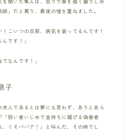
れを聞いた隼人は、怒りで拳を強く握りしめ
欺師」だと罵り、最後の嘘を重ねました。
い！こいつの旦那、病気を装ってるんです！
るんです！」
当てなんです！」
息子
本夫人であるとは夢にも思わず、ありとあら
ず「弱い者いじめで金持ちに媚びる偽善者
れ、くそババア！」と叫んだ、その時でし