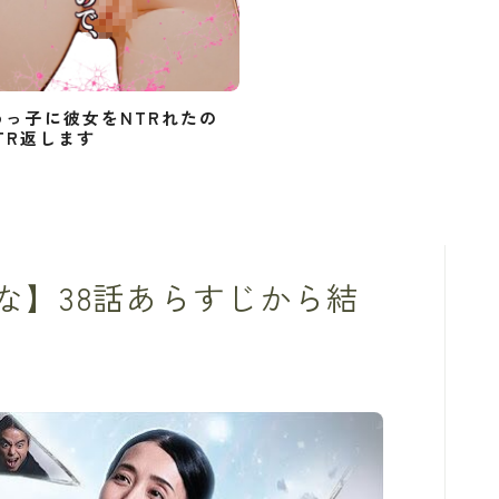
めっ子に彼女をNTRれたの
TR返します
な】38話あらすじから結