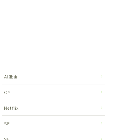
AI漫画
CM
Netflix
SF
SF