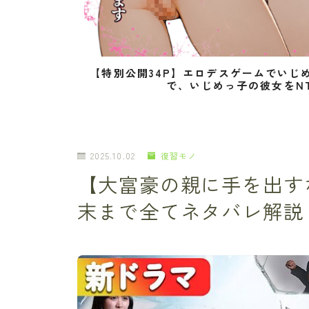
【特別公開34P】エロデスゲームでいじ
で、いじめっ子の彼女をN
2025.10.02
復習モノ
【大富豪の親に手を出す
末まで全てネタバレ解説