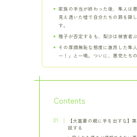
家族の手当が終わった後、隼人は
見え透いた嘘で自分たちの罪を隠
す。
雅子が否定するも、梨沙は被害者
その厚顔無恥な態度に激昂した隼
ー！」と一喝。ついに、悪党たち
Contents
【大富豪の親に手を出すな】第
説する