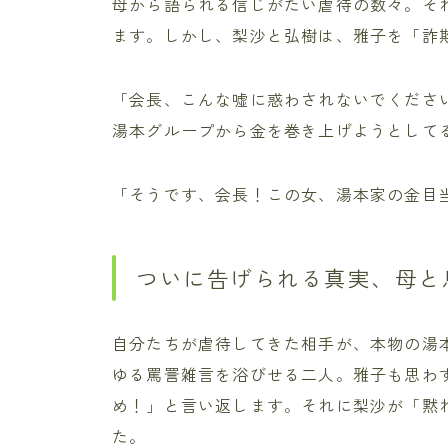
母から語られる信じがたい虐待の数々。そ
ます。しかし、梨沙と弘樹は、雅子を「詐
「会長、こんな嘘に惑わされないでくださ
湯本グループから金を巻き上げようとして
「そうです、会長！この女、湯本家の金目
ついに告げられる真実、母と
自分たちが虐待してきた相手が、本物の湯
ゆる罵詈雑言を浴びせる二人。雅子も思わ
め！」と言い返します。それに梨沙が「黙
た。