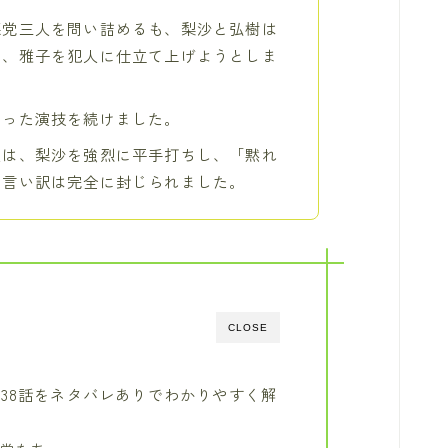
悪党三人を問い詰めるも、梨沙と弘樹は
し、雅子を犯人に仕立て上げようとしま
ぶった演技を続けました。
人は、梨沙を強烈に平手打ちし、「黙れ
の言い訳は完全に封じられました。
CLOSE
38話をネタバレありでわかりやすく解