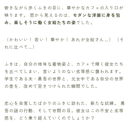
俯きながら歩くふきの目に、華やかなカフェの入り口が
映ります。 窓から見えるのは、
モダンな洋装に身を包
み、楽しそうに働く女給たちの姿
でした。
（かわいい！ 若い！ 華やか！ あれが女給さん…） （そ
れに比べて…）
ふきは、自分の地味な着物姿と、カフェで輝く彼女たち
を比べてしまい、言いようのない劣等感に襲われます。
学生である夫・勇吾の世界と、元女中である自分の世界
の差を、改めて突きつけられた瞬間でした。
恋心を自覚したばかりのふきに訪れた、新たな試練。 勇
吾の謎の行動、そして世間の目。彼女はこの不安と劣等
感を、どう乗り越えていくのでしょうか？