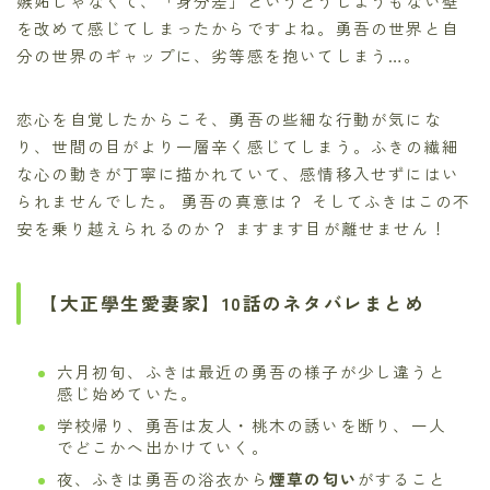
嫉妬じゃなくて、「身分差」というどうしようもない壁
を改めて感じてしまったからですよね。勇吾の世界と自
分の世界のギャップに、劣等感を抱いてしまう…。
恋心を自覚したからこそ、勇吾の些細な行動が気にな
り、世間の目がより一層辛く感じてしまう。ふきの繊細
な心の動きが丁寧に描かれていて、感情移入せずにはい
られませんでした。 勇吾の真意は？ そしてふきはこの不
安を乗り越えられるのか？ ますます目が離せません！
【大正學生愛妻家】10話のネタバレまとめ
六月初旬、ふきは最近の勇吾の様子が少し違うと
感じ始めていた。
学校帰り、勇吾は友人・桃木の誘いを断り、一人
でどこかへ出かけていく。
夜、ふきは勇吾の浴衣から
煙草の匂い
がすること