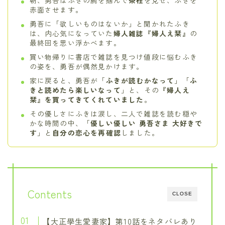
朝、勇吾はふきの腕を掴んで
茶柱
を見せ、ふきを
赤面させます。
勇吾に「欲しいものはないか」と聞かれたふき
は、内心気になっていた
婦人雑誌『婦人え栞』
の
最終回を思い浮かべます。
買い物帰りに書店で雑誌を見つけ値段に悩むふき
の姿を、勇吾が偶然見かけます。
家に戻ると、勇吾が「
ふきが読むかなって
」「
ふ
きと読めたら楽しいなって
」と、その
『婦人え
栞』を買ってきてくれていました
。
その優しさにふきは涙し、二人で雑誌を読む穏や
かな時間の中、「
優しい優しい 勇吾さま 大好きで
す
」と
自分の恋心を再確認
しました。
Contents
CLOSE
【大正學生愛妻家】第10話をネタバレあり