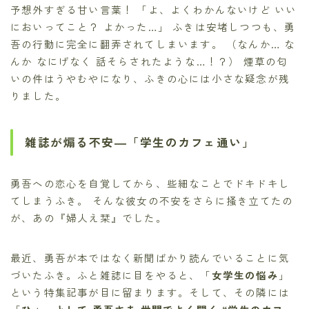
予想外すぎる甘い言葉！ 「よ、よくわかんないけど いい
においってこと？ よかった…」 ふきは安堵しつつも、勇
吾の行動に完全に翻弄されてしまいます。 （なんか… な
んか なにげなく 話そらされたような…！？） 煙草の匂
いの件はうやむやになり、ふきの心には小さな疑念が残
りました。
雑誌が煽る不安―「学生のカフェ通い」
勇吾への恋心を自覚してから、些細なことでドキドキし
てしまうふき。 そんな彼女の不安をさらに掻き立てたの
が、あの『婦人え栞』でした。
最近、勇吾が本ではなく新聞ばかり読んでいることに気
づいたふき。ふと雑誌に目をやると、「
女学生の悩み
」
という特集記事が目に留まります。そして、その隣には