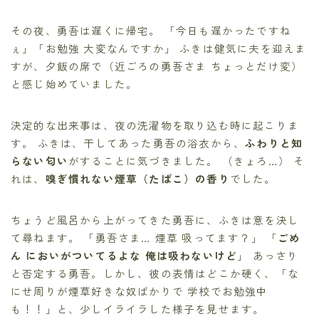
その夜、勇吾は遅くに帰宅。 「今日も遅かったですね
ぇ」「お勉強 大変なんですか」 ふきは健気に夫を迎えま
すが、夕飯の席で（近ごろの勇吾さま ちょっとだけ変）
と感じ始めていました。
決定的な出来事は、夜の洗濯物を取り込む時に起こりま
す。 ふきは、干してあった勇吾の浴衣から、
ふわりと知
らない匂い
がすることに気づきました。 （きょろ…） そ
れは、
嗅ぎ慣れない煙草（たばこ）の香り
でした。
ちょうど風呂から上がってきた勇吾に、ふきは意を決し
て尋ねます。 「勇吾さま… 煙草 吸ってます？」 「
ごめ
ん においがついてるよな 俺は吸わないけど
」 あっさり
と否定する勇吾。しかし、彼の表情はどこか硬く、「な
にせ周りが煙草好きな奴ばかりで 学校でお勉強中
も！！」と、少しイライラした様子を見せます。