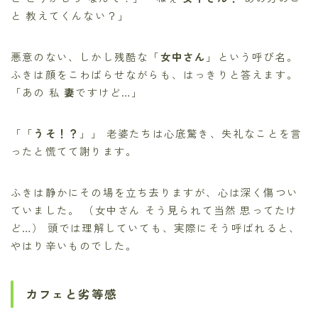
と 教えてくんない？」
悪意のない、しかし残酷な「
女中さん
」という呼び名。
ふきは顔をこわばらせながらも、はっきりと答えます。
「あの 私
妻
ですけど…」
「「
うそ！？
」」 老婆たちは心底驚き、失礼なことを言
ったと慌てて謝ります。
ふきは静かにその場を立ち去りますが、心は深く傷つい
ていました。 （女中さん そう見られて当然 思ってたけ
ど…） 頭では理解していても、実際にそう呼ばれると、
やはり辛いものでした。
カフェと劣等感