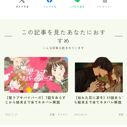
ポストする
シェアする
LINEで送る
URLをコピー
この記事を見たあなたにおす
すめ
こんな記事も読まれています
【聖ラブサバイバーズ】7話をあらす
【枯れた花に涙を】59話あらす
じから結末まで全てネタバレ解説
ら結末まで全てネタバレ解説
2025.11.27
恋愛・ラブコメ
2025.09.03
恋愛・