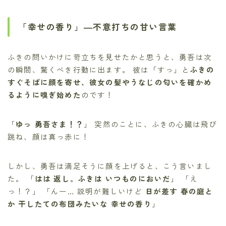
「幸せの香り」―不意打ちの甘い言葉
ふきの問いかけに苛立ちを見せたかと思うと、勇吾は次
の瞬間、驚くべき行動に出ます。 彼は「すっ」と
ふきの
すぐそばに顔を寄せ、彼女の髪やうなじの匂いを確かめ
るように嗅ぎ始めた
のです！
「
ゆっ 勇吾さま！？
」 突然のことに、ふきの心臓は飛び
跳ね、顔は真っ赤に！
しかし、勇吾は満足そうに顔を上げると、こう言いまし
た。 「
はは 返し。ふきは いつものにおいだ
」 「え
っ！？」 「んー… 説明が難しいけど
日が差す 春の庭と
か 干したての布団みたいな 幸せの香り
」