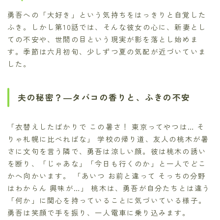
勇吾への「大好き」という気持ちをはっきりと自覚した
ふき。しかし第10話では、そんな彼女の心に、新妻とし
ての不安や、世間の目という現実が影を落とし始めま
す。季節は六月初旬、少しずつ夏の気配が近づいていま
した。
夫の秘密？―タバコの香りと、ふきの不安
「衣替えしたばかりで この暑さ！ 東京ってやつは… そ
りゃ札幌に比べればな」 学校の帰り道、友人の桃木が暑
さに文句を言う隣で、勇吾は涼しい顔。彼は桃木の誘い
を断り、「じゃあな」「今日も行くのか」と一人でどこ
かへ向かいます。 「あいつ お前と違って そっちの分野
はわからん 興味が…」 桃木は、勇吾が自分たちとは違う
「何か」に関心を持っていることに気づいている様子。
勇吾は笑顔で手を振り、一人電車に乗り込みます。