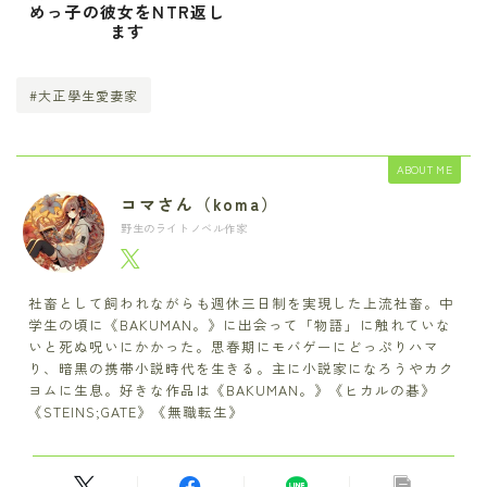
めっ子の彼女をNTR返し
ます
#大正學生愛妻家
ABOUT ME
コマさん（koma）
野生のライトノベル作家
社畜として飼われながらも週休三日制を実現した上流社畜。中
学生の頃に《BAKUMAN。》に出会って「物語」に触れていな
いと死ぬ呪いにかかった。思春期にモバゲーにどっぷりハマ
り、暗黒の携帯小説時代を生きる。主に小説家になろうやカク
ヨムに生息。好きな作品は《BAKUMAN。》《ヒカルの碁》
《STEINS;GATE》《無職転生》