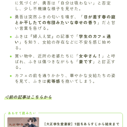
に気づくが、勇吾は「自分は吸わない」と否定
し、少し不機嫌な様子を見せた。
勇吾は突然ふきの匂いを嗅ぎ、「
日が差す春の庭
とか干したての布団みたいな幸せの香り
」だと甘
い言葉を告げる。
ふきは『婦人え栞』の記事で「
学生のカフェ通
い
」を知り、女給の存在などに不安を感じ始め
る。
買い物中、近所の老婆たちに「
女中さん！
」と呼
ばれ、ふきは傷つきながらも「
妻です
」と訂正す
る。
カフェの前を通りかかり、華やかな女給たちの姿
を見て、ふきは
劣等感
を抱いてしまう。
◁前の記事はこちらから
あわせて読みたい
【大正學生愛妻家】9話をあらすじから結末まで