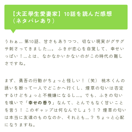
【大正學生愛妻家】10話を読んだ感想
（ネタバレあり）
うわぁ… 第10話、甘さもありつつ、切ない現実がグサグ
サ刺さってきました…。 ふきが恋心を自覚して、幸せい
っぱい！…とは、なかなかいかないのがこの時代の難し
さですね。
まず、勇吾の行動がちょっと怪しい！（笑） 桃木くんの
誘いを断って一人でどこかへ行くし、煙草の匂いは否定
するけどちょっと不機嫌になるし…。でも、ふきの匂い
を嗅いで「
幸せの香り
」なんて、とんでもなく甘いこと
を言う！ このギャップは何なんでしょう！？ 煙草の匂い
は本当に友達のものなのか、それとも…？ ちょっと心配
になりますね。