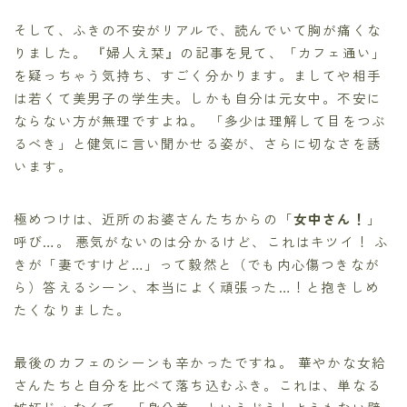
そして、ふきの不安がリアルで、読んでいて胸が痛くな
りました。 『婦人え栞』の記事を見て、「カフェ通い」
を疑っちゃう気持ち、すごく分かります。ましてや相手
は若くて美男子の学生夫。しかも自分は元女中。不安に
ならない方が無理ですよね。 「多少は理解して目をつぶ
るべき」と健気に言い聞かせる姿が、さらに切なさを誘
います。
極めつけは、近所のお婆さんたちからの「
女中さん！
」
呼び…。 悪気がないのは分かるけど、これはキツイ！ ふ
きが「妻ですけど…」って毅然と（でも内心傷つきなが
ら）答えるシーン、本当によく頑張った…！と抱きしめ
たくなりました。
最後のカフェのシーンも辛かったですね。 華やかな女給
さんたちと自分を比べて落ち込むふき。これは、単なる