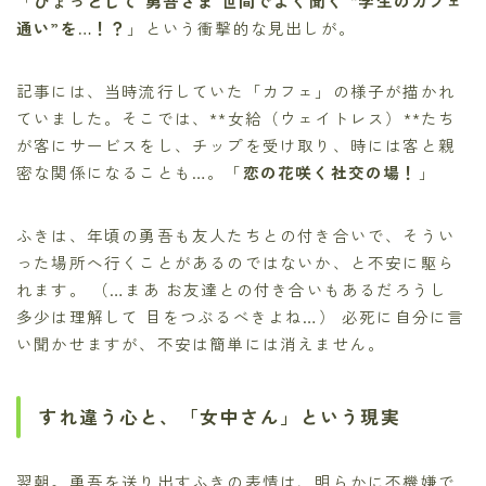
「
ひょっとして 勇吾さま 世間でよく聞く “学生のカフェ
通い”を…！？
」という衝撃的な見出しが。
記事には、当時流行していた「カフェ」の様子が描かれ
ていました。そこでは、**女給（ウェイトレス）**たち
が客にサービスをし、チップを受け取り、時には客と親
密な関係になることも…。「
恋の花咲く社交の場！
」
ふきは、年頃の勇吾も友人たちとの付き合いで、そうい
った場所へ行くことがあるのではないか、と不安に駆ら
れます。 （…まあ お友達との付き合いもあるだろうし
多少は理解して 目をつぶるべきよね…） 必死に自分に言
い聞かせますが、不安は簡単には消えません。
すれ違う心と、「女中さん」という現実
翌朝。勇吾を送り出すふきの表情は、明らかに不機嫌で