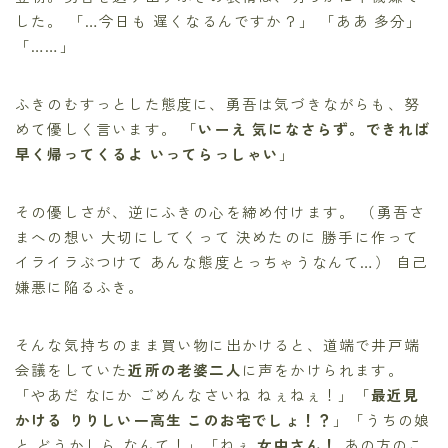
した。 「…今日も 遅くなるんですか？」 「ああ 多分」
「……」
ふきのむすっとした態度に、勇吾は気づきながらも、努
めて優しく言います。 「
いーえ 気になさらず。できれば
早く帰ってくるよ いってらっしゃい
」
その優しさが、逆にふきの心を締め付けます。 （勇吾さ
まへの想い 大切にしてくって 決めたのに 勝手に作って
イライラぶつけて あんな態度とっちゃうなんて…） 自己
嫌悪に陥るふき。
そんな気持ちのまま買い物に出かけると、道端で井戸端
会議をしていた
近所の老婆二人
に声をかけられます。
「やあだ なにか ごめんなさいね ねぇねぇ！」「
最近見
かける りりしい一高生 このお宅でしょ！？
」「うちの娘
と どうかしら なんて！」「ねぇ
女中さん！
あの方のこ