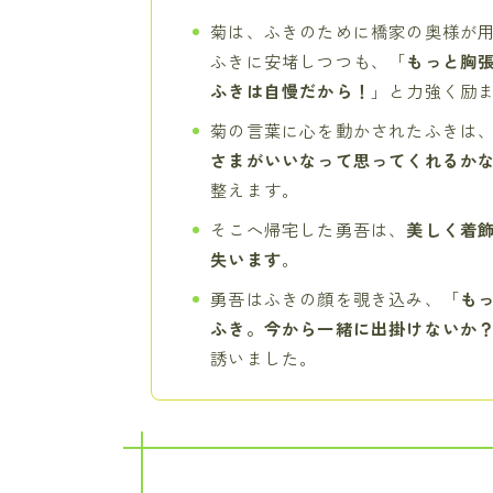
菊は、ふきのために橋家の奥様が
ふきに安堵しつつも、「
もっと胸
ふきは自慢だから！
」と力強く励
菊の言葉に心を動かされたふきは
さまがいいなって思ってくれるか
整えます。
そこへ帰宅した勇吾は、
美しく着
失います
。
勇吾はふきの顔を覗き込み、「
も
ふき。今から一緒に出掛けないか
誘いました。