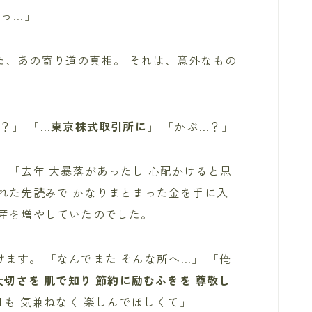
あっ…」
た、あの寄り道の真相。 それは、意外なもの
？」 「…
東京株式取引所に
」 「かぶ…？」
 「去年 大暴落があったし 心配かけると思
れた先読みで かなりまとまった金を手に入
資産を増やしていたのでした。
ます。 「なんでまた そんな所へ…」 「俺
大切さを 肌で知り 節約に励むふきを 尊敬し
日も 気兼ねなく 楽しんでほしくて」