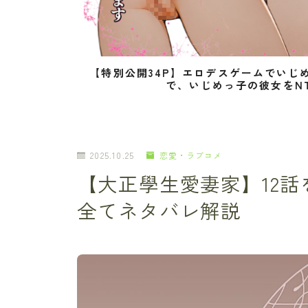
【特別公開34P】エロデスゲームでいじ
で、いじめっ子の彼女をN
2025.10.25
恋愛・ラブコメ
【大正學生愛妻家】12
全てネタバレ解説