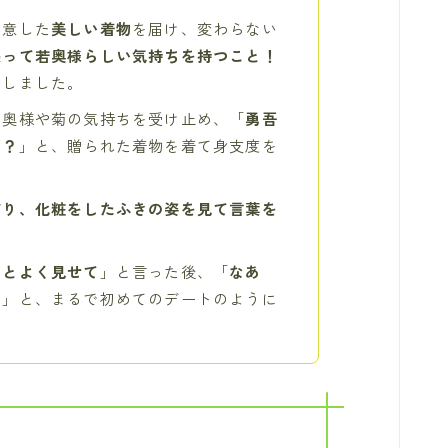
用意した
美しい着物
を届け、変わらない
張って若奥様らしい気持ちを持つこと！
ましました。
、奥様や菊の気持ちを受け止め、「
勇吾
な？
」と、贈られた着物を着て身支度を
飾り、化粧をしたふきの姿を見て言葉を
っとよく見せて
」と言った後、「
なあ
？
」と、まるで初めてのデートのように