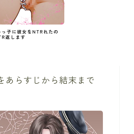
めっ子に彼女をNTRれたの
TR返します
話をあらすじから結末まで