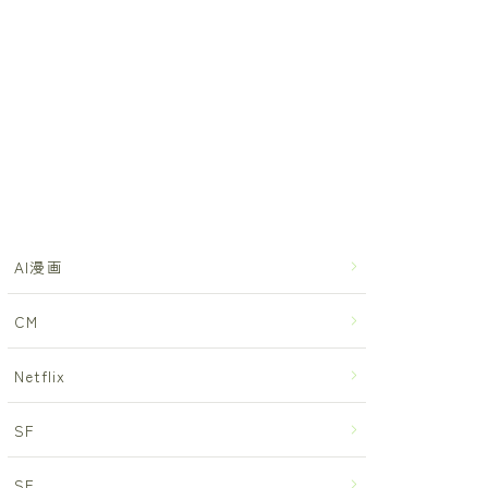
AI漫画
CM
Netflix
SF
SF