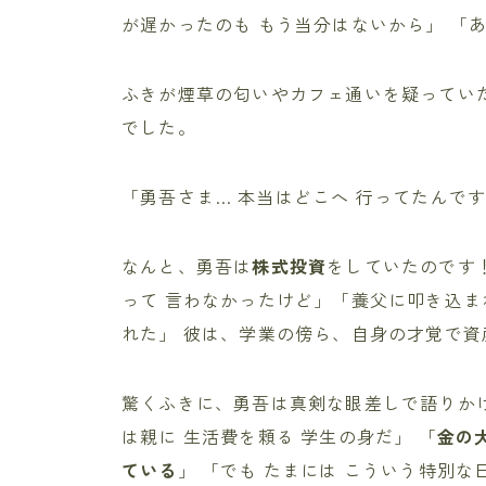
が遅かったのも もう当分はないから」 「
ふきが煙草の匂いやカフェ通いを疑ってい
でした。
「勇吾さま… 本当はどこへ 行ってたんです
なんと、勇吾は
株式投資
をしていたのです！
って 言わなかったけど」「養父に叩き込ま
れた」 彼は、学業の傍ら、自身の才覚で
驚くふきに、勇吾は真剣な眼差しで語りかけ
は親に 生活費を頼る 学生の身だ」 「
金の
ている
」 「でも たまには こういう特別な