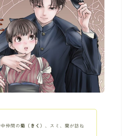
女中仲間の
菊（きく）
、スミ、蘭が訪ね