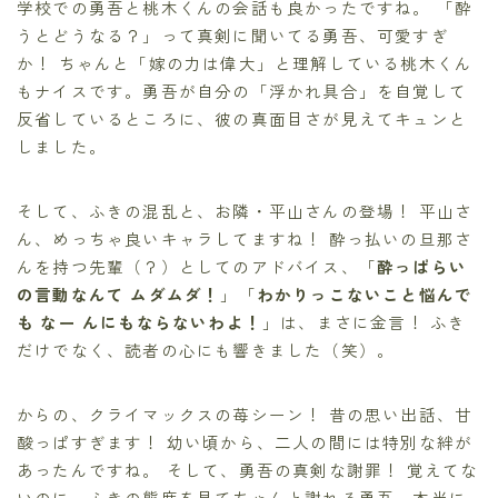
学校での勇吾と桃木くんの会話も良かったですね。 「酔
うとどうなる？」って真剣に聞いてる勇吾、可愛すぎ
か！ ちゃんと「嫁の力は偉大」と理解している桃木くん
もナイスです。勇吾が自分の「浮かれ具合」を自覚して
反省しているところに、彼の真面目さが見えてキュンと
しました。
そして、ふきの混乱と、お隣・平山さんの登場！ 平山さ
ん、めっちゃ良いキャラしてますね！ 酔っ払いの旦那さ
んを持つ先輩（？）としてのアドバイス、「
酔っぱらい
の言動なんて ムダムダ！
」「
わかりっこないこと悩んで
も なー んにもならないわよ！
」は、まさに金言！ ふき
だけでなく、読者の心にも響きました（笑）。
からの、クライマックスの苺シーン！ 昔の思い出話、甘
酸っぱすぎます！ 幼い頃から、二人の間には特別な絆が
あったんですね。 そして、勇吾の真剣な謝罪！ 覚えてな
いのに、ふきの態度を見てちゃんと謝れる勇吾、本当に