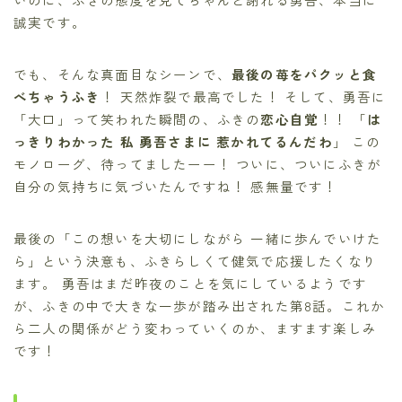
誠実です。
でも、そんな真面目なシーンで、
最後の苺をパクッと食
べちゃうふき
！ 天然炸裂で最高でした！ そして、勇吾に
「大口」って笑われた瞬間の、ふきの
恋心自覚
！！ 「
は
っきりわかった 私 勇吾さまに 惹かれてるんだわ
」 この
モノローグ、待ってましたーー！ ついに、ついにふきが
自分の気持ちに気づいたんですね！ 感無量です！
最後の「この想いを大切にしながら 一緒に歩んでいけた
ら」という決意も、ふきらしくて健気で応援したくなり
ます。 勇吾はまだ昨夜のことを気にしているようです
が、ふきの中で大きな一歩が踏み出された第8話。これか
ら二人の関係がどう変わっていくのか、ますます楽しみ
です！