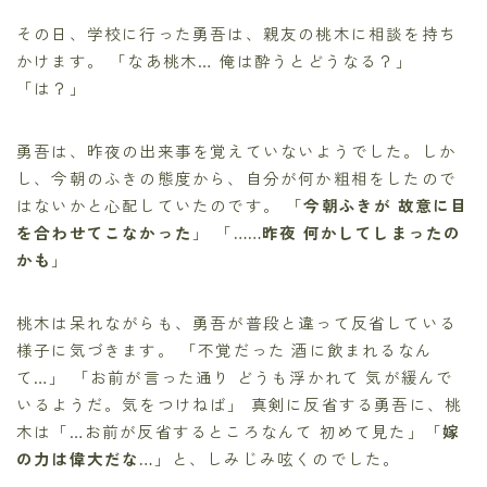
その日、学校に行った勇吾は、親友の桃木に相談を持ち
かけます。 「なあ桃木… 俺は酔うとどうなる？」
「は？」
勇吾は、昨夜の出来事を覚えていないようでした。しか
し、今朝のふきの態度から、自分が何か粗相をしたので
はないかと心配していたのです。 「
今朝ふきが 故意に目
を合わせてこなかった
」 「
……昨夜 何かしてしまったの
かも
」
桃木は呆れながらも、勇吾が普段と違って反省している
様子に気づきます。 「不覚だった 酒に飲まれるなん
て…」 「お前が言った通り どうも浮かれて 気が緩んで
いるようだ。気をつけねば」 真剣に反省する勇吾に、桃
木は「…お前が反省するところなんて 初めて見た」「
嫁
の力は偉大だな…
」と、しみじみ呟くのでした。