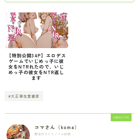
【特別公開34P】エロデス
ゲームでいじめっ子に彼
女をNTRれたので、いじ
めっ子の彼女をNTR返し
ます
#大正學生愛妻家
ABOUT ME
コマさん（koma）
野生のライトノベル作家