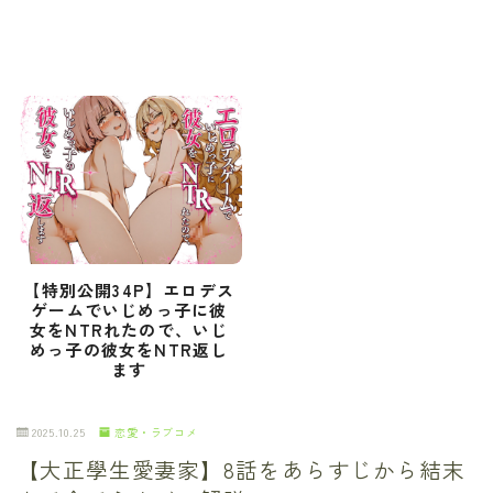
【特別公開34P】エロデス
ゲームでいじめっ子に彼
女をNTRれたので、いじ
めっ子の彼女をNTR返し
ます
2025.10.25
恋愛・ラブコメ
【大正學生愛妻家】8話をあらすじから結末