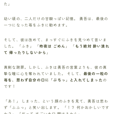
た」
幼い頃の、二人だけの甘酸っぱい記憶。 勇吾は、最後の
一つになった苺をふきに勧めます。
そして、彼は改めて、まっすぐにふきを見つめて言いま
した。 「ふき」 「
昨夜は ごめん
」 「
もう絶対 酔い潰れ
て 帰ったりしないから
」
真剣な謝罪。しかし、ふきは勇吾の言葉よりも、彼の真
摯な瞳に心を奪われていました。 そして、
最後の一粒の
苺を、思わず自分の口に「ぷちっ」と入れてしまった
の
です！
「あ！」 しまった、という顔のふきを見て、勇吾は思わ
ず「ふふっ」と笑い出します。 「！？ 何かおかしいです
か？」 「だって すごい大口 開けるから」