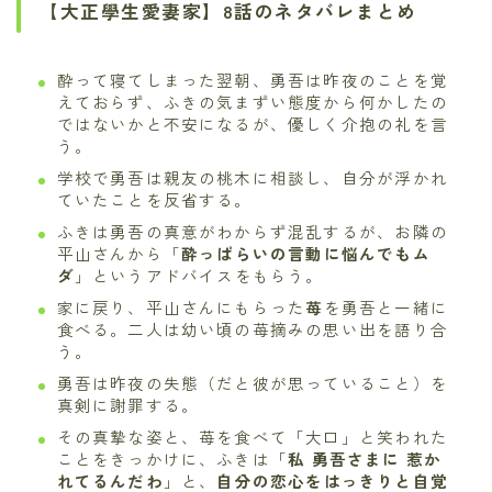
【大正學生愛妻家】8話のネタバレまとめ
酔って寝てしまった翌朝、勇吾は昨夜のことを覚
えておらず、ふきの気まずい態度から何かしたの
ではないかと不安になるが、優しく介抱の礼を言
う。
学校で勇吾は親友の桃木に相談し、自分が浮かれ
ていたことを反省する。
ふきは勇吾の真意がわからず混乱するが、お隣の
平山さんから「
酔っぱらいの言動に悩んでもム
ダ
」というアドバイスをもらう。
家に戻り、平山さんにもらった
苺
を勇吾と一緒に
食べる。二人は幼い頃の苺摘みの思い出を語り合
う。
勇吾は昨夜の失態（だと彼が思っていること）を
真剣に謝罪する。
その真摯な姿と、苺を食べて「大口」と笑われた
ことをきっかけに、ふきは「
私 勇吾さまに 惹か
れてるんだわ
」と、
自分の恋心をはっきりと自覚