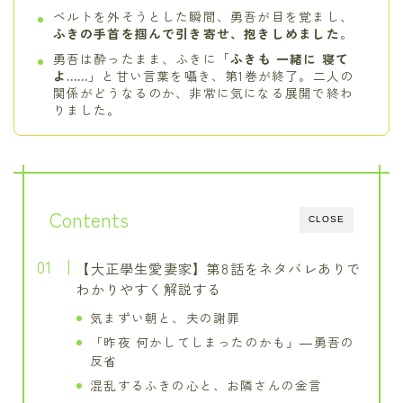
ベルトを外そうとした瞬間、勇吾が目を覚まし、
ふきの手首を掴んで引き寄せ、抱きしめました
。
勇吾は酔ったまま、ふきに「
ふきも 一緒に 寝て
よ……
」と甘い言葉を囁き、第1巻が終了。二人の
関係がどうなるのか、非常に気になる展開で終わ
りました。
Contents
CLOSE
【大正學生愛妻家】第8話をネタバレありで
わかりやすく解説する
気まずい朝と、夫の謝罪
「昨夜 何かしてしまったのかも」―勇吾の
反省
混乱するふきの心と、お隣さんの金言