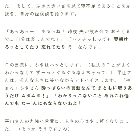
た。 そして、ふきの赤い目を見て寝不足であることを見
抜き、自身の経験談を語ります。
「あらあらー！ あるわね！ 昨夜 夫が飲み会で おそくま
で… 自分は楽しんでねぇ」 「ハメチャしっても
翌朝け
ろっとしてたり 忘れてたり
そーなんです！」
この言葉に、ふきはハッとします。 （私夫のことがよく
わからなくて ずーっとぐるぐる考えちゃって…） 平山さ
んは、そんなふきに笑いながらアドバイスします。 「や
ぁねぇふきさん
酔っぱらいの言動なんて まともに取りあ
うだけ ムダムダ！
」 「
わかりっこないこと あれこれ悩
んでも なー んにもならないわよ！
」
平山さんの力強い言葉に、ふきの心は少し軽くなりまし
た。 （そっか そうですよね）