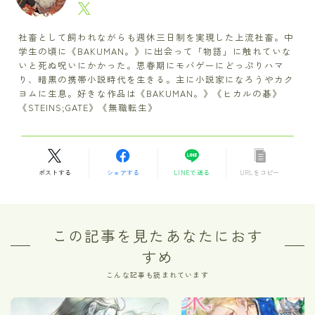
社畜として飼われながらも週休三日制を実現した上流社畜。中
学生の頃に《BAKUMAN。》に出会って「物語」に触れていな
いと死ぬ呪いにかかった。思春期にモバゲーにどっぷりハマ
り、暗黒の携帯小説時代を生きる。主に小説家になろうやカク
ヨムに生息。好きな作品は《BAKUMAN。》《ヒカルの碁》
《STEINS;GATE》《無職転生》
ポストする
シェアする
LINEで送る
URLをコピー
この記事を見たあなたにおす
すめ
こんな記事も読まれています