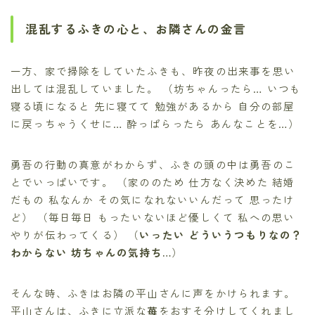
混乱するふきの心と、お隣さんの金言
一方、家で掃除をしていたふきも、昨夜の出来事を思い
出しては混乱していました。 （坊ちゃんったら… いつも
寝る頃になると 先に寝てて 勉強があるから 自分の部屋
に戻っちゃうくせに… 酔っぱらったら あんなことを…）
勇吾の行動の真意がわからず、ふきの頭の中は勇吾のこ
とでいっぱいです。 （家ののため 仕方なく決めた 結婚
だもの 私なんか その気になれないいんだって 思ったけ
ど） （毎日毎日 もったいないほど優しくて 私への思い
やりが伝わってくる） （
いったい どういうつもりなの？
わからない 坊ちゃんの気持ち…
）
そんな時、ふきはお隣の平山さんに声をかけられます。
平山さんは、ふきに立派な
苺
をおすそ分けしてくれまし