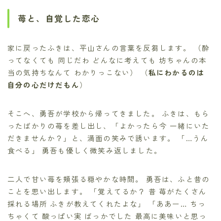
苺と、自覚した恋心
家に戻ったふきは、平山さんの言葉を反芻します。 （酔
ってなくても 同じだわ どんなに考えても 坊ちゃんの本
当の気持ちなんて わかりっこない） （
私にわかるのは
自分の心だけだもん
）
そこへ、勇吾が学校から帰ってきました。 ふきは、もら
ったばかりの苺を差し出し、「よかったら今 一緒にいた
だきませんか？」と、満面の笑みで誘います。 「…うん
食べる」 勇吾も優しく微笑み返しました。
二人で甘い苺を頬張る穏やかな時間。 勇吾は、ふと昔の
ことを思い出します。 「覚えてるか？ 昔 苺がたくさん
採れる場所 ふきが教えてくれたよな」 「ああー… ちっ
ちゃくて 酸っぱい実 ばっかでした 最高に美味いと思っ