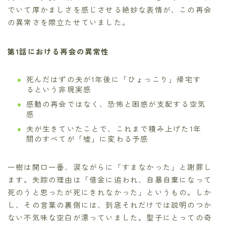
でいて厚かましさを感じさせる絶妙な表情が、この再会
の異常さを際立たせていました。
第1話における再会の異常性
死んだはずの夫が1年後に「ひょっこり」帰宅す
るという非現実感
感動の再会ではなく、恐怖と困惑が支配する空気
感
夫が生きていたことで、これまで積み上げた1年
間のすべてが「嘘」に変わる予感
一樹は開口一番、涙ながらに「すまなかった」と謝罪し
ます。失踪の理由は「借金に追われ、自暴自棄になって
死のうと思ったが死にきれなかった」というもの。しか
し、その言葉の裏側には、到底それだけでは説明のつか
ない不気味な空白が漂っていました。聖子にとっての奇