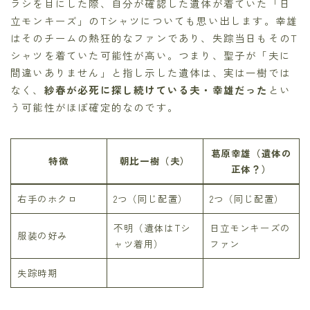
ラシを目にした際、自分が確認した遺体が着ていた「日
立モンキーズ」のTシャツについても思い出します。幸雄
はそのチームの熱狂的なファンであり、失踪当日もそのT
シャツを着ていた可能性が高い。つまり、聖子が「夫に
間違いありません」と指し示した遺体は、実は一樹では
なく、
紗春が必死に探し続けている夫・幸雄だった
とい
う可能性がほぼ確定的なのです。
葛原幸雄（遺体の
特徴
朝比一樹（夫）
正体？）
右手のホクロ
2つ（同じ配置）
2つ（同じ配置）
不明（遺体はTシ
日立モンキーズの
服装の好み
ャツ着用）
ファン
失踪時期