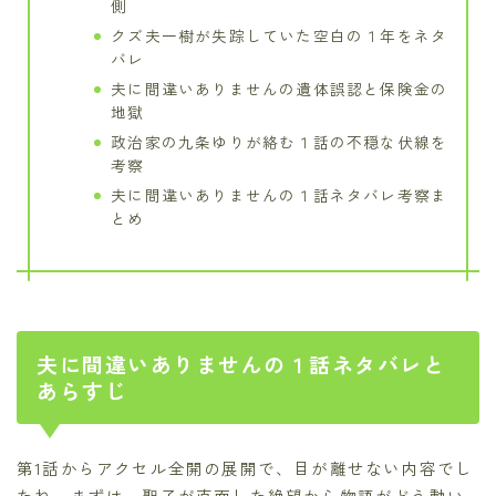
側
クズ夫一樹が失踪していた空白の１年をネタ
バレ
夫に間違いありませんの遺体誤認と保険金の
地獄
政治家の九条ゆりが絡む１話の不穏な伏線を
考察
夫に間違いありませんの１話ネタバレ考察ま
とめ
夫に間違いありませんの１話ネタバレと
あらすじ
第1話からアクセル全開の展開で、目が離せない内容でし
たね。まずは、聖子が直面した絶望から物語がどう動い