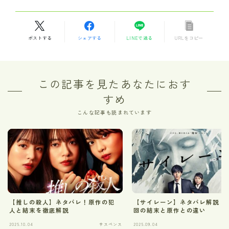
ポストする
シェアする
LINEで送る
URLをコピー
この記事を見たあなたにおす
すめ
こんな記事も読まれています
【推しの殺人】ネタバレ！原作の犯
【サイレーン】ネタバレ解説！
人と結末を徹底解説
回の結末と原作との違い
2025.10.04
サスペンス
2025.09.04
サ