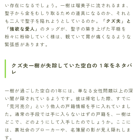
い存在になるでしょう。一樹は瑠美子に流されるまま、
聖子から金をむしり取るための道具になるのか、それと
も二人で聖子を陥れようとしているのか。
「クズ夫」と
「強欲な愛人」
のタッグが、聖子の築き上げた平穏を
粉々に粉砕していく様は、観ていて胃が痛くなるような
緊張感があります。
クズ夫一樹が失踪していた空白の１年をネタバ
レ
一樹が過ごした空白の1年には、単なる女性問題以上の深
い闇が隠されているようです。彼は帰宅した際、すでに
「荒河亮介」という他人の戸籍情報を手に入れていまし
た。通常の手段では手に入らないはずの戸籍を、一樹は
どこで、どのようにして入手したのでしょうか。ここに
は、裏社会のブローカーや、名簿屋の影が見え隠れしま
す。