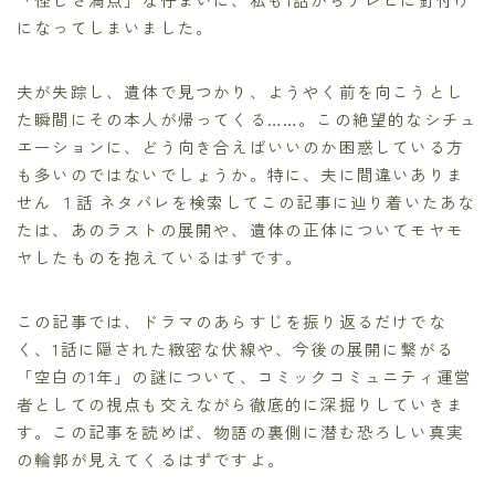
になってしまいました。
夫が失踪し、遺体で見つかり、ようやく前を向こうとし
た瞬間にその本人が帰ってくる……。この絶望的なシチュ
エーションに、どう向き合えばいいのか困惑している方
も多いのではないでしょうか。特に、夫に間違いありま
せん １話 ネタバレを検索してこの記事に辿り着いたあな
たは、あのラストの展開や、遺体の正体についてモヤモ
ヤしたものを抱えているはずです。
この記事では、ドラマのあらすじを振り返るだけでな
く、1話に隠された緻密な伏線や、今後の展開に繋がる
「空白の1年」の謎について、コミックコミュニティ運営
者としての視点も交えながら徹底的に深掘りしていきま
す。この記事を読めば、物語の裏側に潜む恐ろしい真実
の輪郭が見えてくるはずですよ。