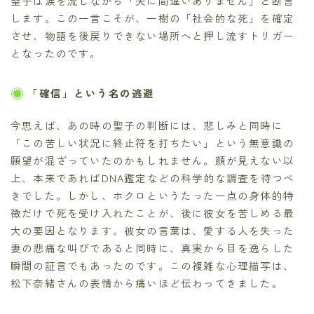
聖子は涙を流しながら「夫に間違いありません」と断言
します。この一言こそが、一樹の「社会的な死」を確定
させ、物語を後戻りできない場所へと押し流すトリガー
となったのです。
「確信」という名の逃避
今思えば、あの時の聖子の判断には、悲しみと同時に
「この苦しい状況に終止符を打ちたい」という無意識の
願望が混ざっていたのかもしれません。顔が見えない以
上、本来であればDNA鑑定などの科学的な調査を待つべ
きでした。しかし、ホクロというたった一点の身体的特
徴だけで死を受け入れたことが、後に彼女を苦しめる最
大の要因となります。彼女の言葉は、愛する人を失った
妻の悲痛な叫びであると同時に、真実から目を逸らした
瞬間の証言でもあったのです。この複雑な心理描写は、
松下奈緒さんの表情から痛いほど伝わってきました。