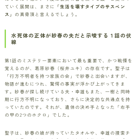
ていく展開は、まさに
「生活を壊すタイプのサスペン
ス」
の真骨頂と言えるでしょう。
水死体の正体が紗春の夫だと示唆する１話の伏
線
第1話のミステリー要素において最も重要で、かつ戦慄を
覚えるのが、葛原紗春（桜井ユキ）の存在です。聖子は
「行方不明者を持つ家族の会」で紗春と出会いますが、
物語が進むにつれ、驚愕の事実が浮かび上がってきま
す。紗春が探し続けている夫・幸雄もまた、一樹と同時
期に行方不明になっており、さらに決定的な共通点を持
っていたのです。それが、遺体の決め手となった「右手
の甲の2つのホクロ」でした。
聖子は、紗春の娘が持っていたタオルや、幸雄の捜索チ