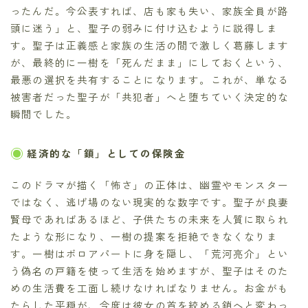
ったんだ。今公表すれば、店も家も失い、家族全員が路
頭に迷う」と、聖子の弱みに付け込むように説得しま
す。聖子は正義感と家族の生活の間で激しく葛藤します
が、最終的に一樹を「死んだまま」にしておくという、
最悪の選択を共有することになります。これが、単なる
被害者だった聖子が「共犯者」へと堕ちていく決定的な
瞬間でした。
経済的な「鎖」としての保険金
このドラマが描く「怖さ」の正体は、幽霊やモンスター
ではなく、逃げ場のない現実的な数字です。聖子が良妻
賢母であればあるほど、子供たちの未来を人質に取られ
たような形になり、一樹の提案を拒絶できなくなりま
す。一樹はボロアパートに身を隠し、「荒河亮介」とい
う偽名の戸籍を使って生活を始めますが、聖子はそのた
めの生活費を工面し続けなければなりません。お金がも
たらした平穏が、今度は彼女の首を絞める鎖へと変わっ