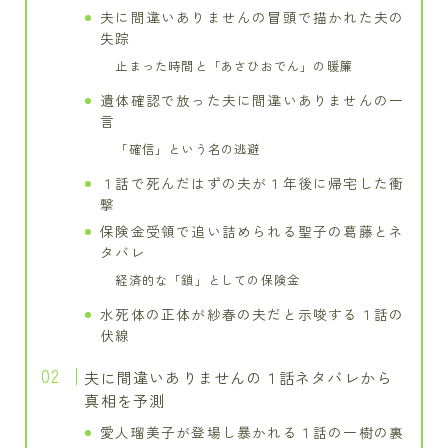
夫に間違いありませんの冒頭で描かれた夫の
失踪
止まった時間と「あさひおでん」の暖簾
遺体確認で放った夫に間違いありませんの一
言
「確信」という名の逃避
１話で死んだはずの夫が１年後に帰宅した衝
撃
保険金受領で追い詰められる聖子の葛藤とネ
タバレ
経済的な「鎖」としての保険金
水死体の正体が紗春の夫だと示唆する１話の
伏線
夫に間違いありませんの１話ネタバレから
真相を予測
愛人瑠美子が登場し暴かれる１話の一樹の裏