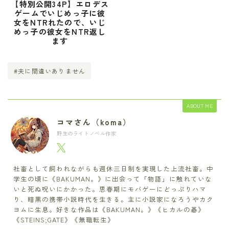
【特別公開34P】エロデス
ゲームでいじめっ子に彼
女をNTRれたので、いじ
めっ子の彼女をNTR返し
ます
#夫に間違いありません
ABOUT ME
コマさん（koma）
野生のライトノベル作家
社畜として飼われながらも週休三日制を実現した上流社畜。中
学生の頃に《BAKUMAN。》に出会って「物語」に触れていな
いと死ぬ呪いにかかった。思春期にモバゲーにどっぷりハマ
り、暗黒の携帯小説時代を生きる。主に小説家になろうやカク
ヨムに生息。好きな作品は《BAKUMAN。》《ヒカルの碁》
《STEINS;GATE》《無職転生》