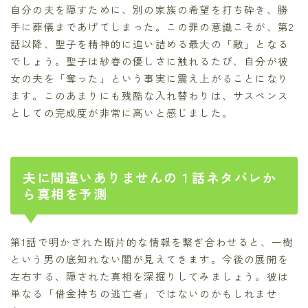
自分の夫を隠すために、別の家族の希望を打ち砕き、勝
手に葬儀まであげてしまった。この罪の意識こそが、第2
話以降、聖子を精神的に追い詰める最大の「敵」となる
でしょう。聖子は紗春の優しさに触れるたび、自分が彼
女の夫を「奪った」という事実に震え上がることになり
ます。このあまりにも残酷な入れ替わりは、サスペンス
としての完成度が非常に高いと感じました。
夫に間違いありませんの１話ネタバレか
ら真相を予測
第1話で明かされた断片的な情報を繋ぎ合わせると、一樹
という男の底知れない闇が見えてきます。今後の展開を
左右する、隠された真相を深掘りしてみましょう。彼は
単なる「借金持ちの逃亡者」ではないのかもしれませ