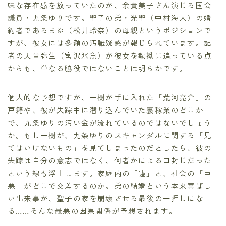
味な存在感を放っていたのが、余貴美子さん演じる国会
議員・九条ゆりです。聖子の弟・光聖（中村海人）の婚
約者であるまゆ（松井玲奈）の母親というポジションで
すが、彼女には多額の汚職疑惑が報じられています。記
者の天童弥生（宮沢氷魚）が彼女を執拗に追っている点
からも、単なる脇役ではないことは明らかです。
個人的な予想ですが、一樹が手に入れた「荒河亮介」の
戸籍や、彼が失踪中に潜り込んでいた裏稼業のどこか
で、九条ゆりの汚い金が流れているのではないでしょう
か。もし一樹が、九条ゆりのスキャンダルに関する「見
てはいけないもの」を見てしまったのだとしたら、彼の
失踪は自分の意志ではなく、何者かによる口封じだった
という線も浮上します。家庭内の「嘘」と、社会の「巨
悪」がどこで交差するのか。弟の結婚という本来喜ばし
い出来事が、聖子の家を崩壊させる最後の一押しにな
る……そんな最悪の因果関係が予想されます。