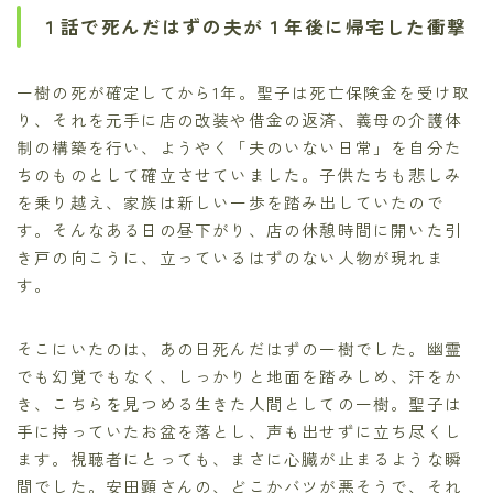
１話で死んだはずの夫が１年後に帰宅した衝撃
一樹の死が確定してから1年。聖子は死亡保険金を受け取
り、それを元手に店の改装や借金の返済、義母の介護体
制の構築を行い、ようやく「夫のいない日常」を自分た
ちのものとして確立させていました。子供たちも悲しみ
を乗り越え、家族は新しい一歩を踏み出していたので
す。そんなある日の昼下がり、店の休憩時間に開いた引
き戸の向こうに、立っているはずのない人物が現れま
す。
そこにいたのは、あの日死んだはずの一樹でした。幽霊
でも幻覚でもなく、しっかりと地面を踏みしめ、汗をか
き、こちらを見つめる生きた人間としての一樹。聖子は
手に持っていたお盆を落とし、声も出せずに立ち尽くし
ます。視聴者にとっても、まさに心臓が止まるような瞬
間でした。安田顕さんの、どこかバツが悪そうで、それ