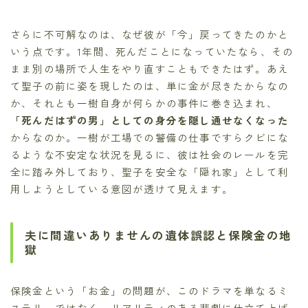
さらに不可解なのは、なぜ彼が「今」戻ってきたのかと
いう点です。1年間、死んだことになっていたなら、その
まま別の場所で人生をやり直すこともできたはず。あえ
て聖子の前に姿を現したのは、単に金が尽きたからなの
か、それとも一樹自身が何らかの事件に巻き込まれ、
「死んだはずの男」としての身分を隠し通せなくなった
からなのか。一樹が工場での警備の仕事ですらクビにな
るような不安定な状況を見るに、彼は社会のレールを完
全に踏み外しており、聖子を安全な「隠れ家」として利
用しようとしている意図が透けて見えます。
夫に間違いありませんの遺体誤認と保険金の地
獄
保険金という「お金」の問題が、このドラマを単なるミ
ステリーではなく、リアリティのある悲劇に仕立て上げ