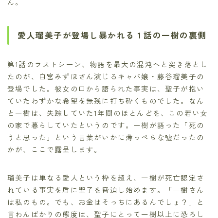
ん。
愛人瑠美子が登場し暴かれる１話の一樹の裏側
第1話のラストシーン、物語を最大の混沌へと突き落とし
たのが、白宮みずほさん演じるキャバ嬢・藤谷瑠美子の
登場でした。彼女の口から語られた事実は、聖子が抱い
ていたわずかな希望を無残に打ち砕くものでした。なん
と一樹は、失踪していた1年間のほとんどを、この若い女
の家で暮らしていたというのです。一樹が語った「死の
うと思った」という言葉がいかに薄っぺらな嘘だったの
かが、ここで露呈します。
瑠美子は単なる愛人という枠を超え、一樹が死亡認定さ
れている事実を盾に聖子を脅迫し始めます。「一樹さん
は私のもの。でも、お金はそっちにあるんでしょ？」と
言わんばかりの態度は、聖子にとって一樹以上に恐ろし