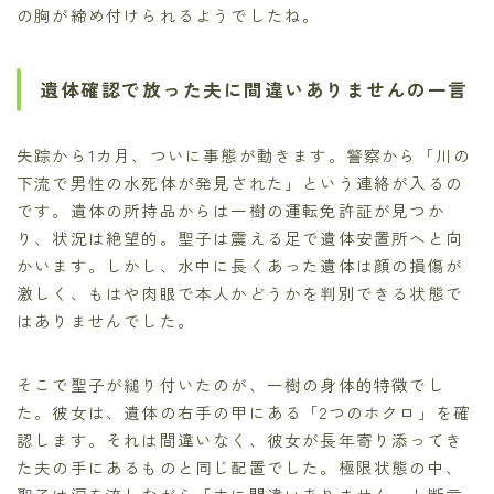
の胸が締め付けられるようでしたね。
遺体確認で放った夫に間違いありませんの一言
失踪から1カ月、ついに事態が動きます。警察から「川の
下流で男性の水死体が発見された」という連絡が入るの
です。遺体の所持品からは一樹の運転免許証が見つか
り、状況は絶望的。聖子は震える足で遺体安置所へと向
かいます。しかし、水中に長くあった遺体は顔の損傷が
激しく、もはや肉眼で本人かどうかを判別できる状態で
はありませんでした。
そこで聖子が縋り付いたのが、一樹の身体的特徴でし
た。彼女は、遺体の右手の甲にある「2つのホクロ」を確
認します。それは間違いなく、彼女が長年寄り添ってき
た夫の手にあるものと同じ配置でした。極限状態の中、