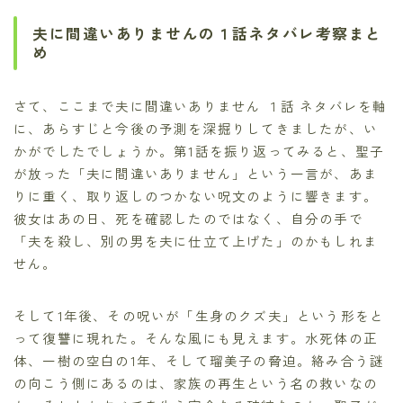
夫に間違いありませんの１話ネタバレ考察まと
め
さて、ここまで夫に間違いありません １話 ネタバレを軸
に、あらすじと今後の予測を深掘りしてきましたが、い
かがでしたでしょうか。第1話を振り返ってみると、聖子
が放った「夫に間違いありません」という一言が、あま
りに重く、取り返しのつかない呪文のように響きます。
彼女はあの日、死を確認したのではなく、自分の手で
「夫を殺し、別の男を夫に仕立て上げた」のかもしれま
せん。
そして1年後、その呪いが「生身のクズ夫」という形をと
って復讐に現れた。そんな風にも見えます。水死体の正
体、一樹の空白の1年、そして瑠美子の脅迫。絡み合う謎
の向こう側にあるのは、家族の再生という名の救いなの