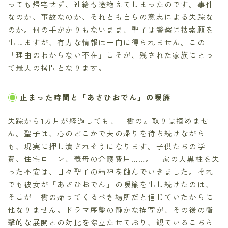
っても帰宅せず、連絡も途絶えてしまったのです。事件
なのか、事故なのか、それとも自らの意志による失踪な
のか。何の手がかりもないまま、聖子は警察に捜索願を
出しますが、有力な情報は一向に得られません。この
「理由のわからない不在」こそが、残された家族にとっ
て最大の拷問となります。
止まった時間と「あさひおでん」の暖簾
失踪から1カ月が経過しても、一樹の足取りは掴めませ
ん。聖子は、心のどこかで夫の帰りを待ち続けながら
も、現実に押し潰されそうになります。子供たちの学
費、住宅ローン、義母の介護費用……。一家の大黒柱を失
った不安は、日々聖子の精神を蝕んでいきました。それ
でも彼女が「あさひおでん」の暖簾を出し続けたのは、
そこが一樹の帰ってくるべき場所だと信じていたからに
他なりません。ドラマ序盤の静かな描写が、その後の衝
撃的な展開との対比を際立たせており、観ているこちら