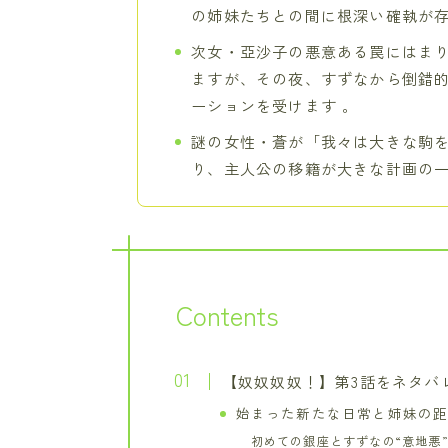
の姉妹たちとの間に根深い確執が存
次女・亞沙子の悪意ある罠にはま
ますが、その夜、すずなから倒錯
ーションを受けます 。
謎の女性・蒼が「我々は大きな駒
り、主人公の移籍が大きな計画の一
Contents
【奴奴奴奴！】第3話をネタバ
始まった新たな日常と姉妹の
初めての銀座とすずなの“意地悪”