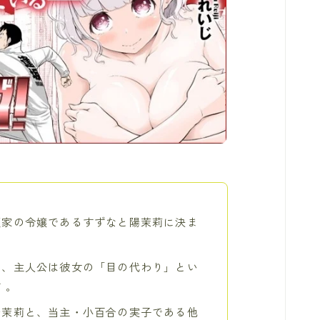
坂家の令嬢であるすずなと陽茉莉に決ま
め、主人公は彼女の「目の代わり」とい
 。
陽茉莉と、当主・小百合の実子である他