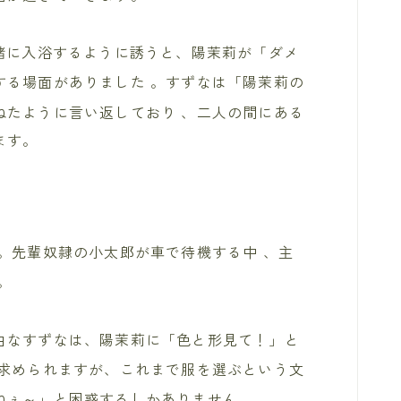
緒に入浴するように誘うと、陽茉莉が「ダメ
する場面がありました
。すずなは「陽茉莉の
ねたように言い返しており
、二人の間にある
ます。
。先輩奴隷の小太郎が車で待機する中
、主
。
由なすずなは、陽茉莉に「色と形見て！」と
求められますが、これまで服を選ぶという文
ねぇ～」と困惑するしかありません
。