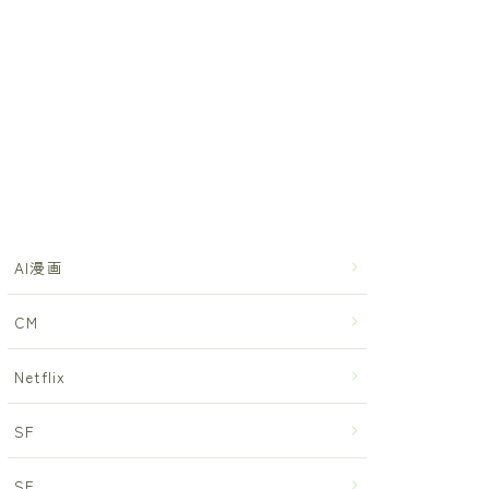
AI漫画
CM
Netflix
SF
SF