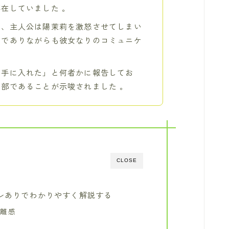
在していました 。
り、主人公は陽茉莉を激怒させてしまい
的でありながらも彼女なりのコミュニケ
を手に入れた」と何者かに報告してお
部であることが示唆されました 。
CLOSE
レありでわかりやすく解説する
距離感