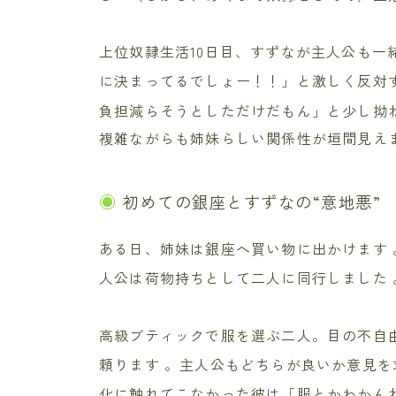
上位奴隷生活10日目、すずなが主人公も一
に決まってるでしょー！！」と激しく反対
負担減らそうとしただけだもん」と少し拗
複雑ながらも姉妹らしい関係性が垣間見え
初めての銀座とすずなの“意地悪”
ある日、姉妹は銀座へ買い物に出かけます
人公は荷物持ちとして二人に同行しました
高級ブティックで服を選ぶ二人。目の不自
頼ります
。主人公もどちらが良いか意見を
化に触れてこなかった彼は「服とかわかん