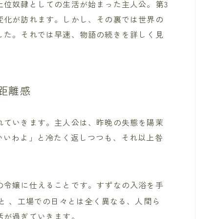
上位奴隷としての生活が始まった主人公。第3
変化が訪れます。しかし、その裏では世界の
した。それでは早速、物語の続きを詳しく見
距離感
れていきます。主人公は、昨晩の失態を陽茉
いいわよ」と冷たく返しつつも、それ以上咎
の令嬢に仕えることです。すずなの入浴を手
りと
、工場での日々とは全く異なる、人間ら
活が過ぎていきます。