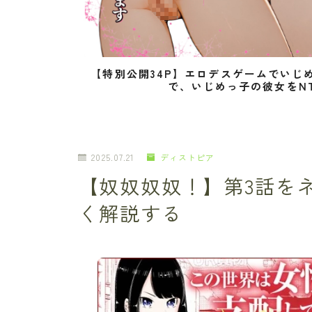
【特別公開34P】エロデスゲームでいじ
で、いじめっ子の彼女をN
2025.07.21
ディストピア
【奴奴奴奴！】第3話を
く解説する