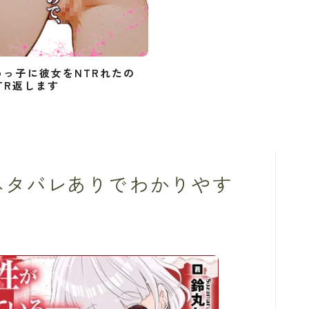
めっ子に彼女をNTRれたの
TR返します
ネタバレありでわかりやす