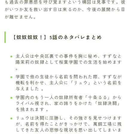
も過去の罪悪感を呼び覚ますという構図は見事です。彼
がいつか友を救い出す日は来るのか、今後の展開から目
が離せません。
【奴奴奴奴！】5話のネタバレまとめ
主人公は中央区裏での事件を胸に秘め、すずなと
陽茉莉の奴隷として桜葉学園での生活を始めます
。
学園で他の生徒から名前を問われた際、すずなが
機転を利かせ、主人公に「リュウ」という名前を
与えました 。
学園内のもう一人の奴隷所有者「十条るる」から
ライバル視され、家の誇りをかけた「奴隷決闘」
を挑まれます 。
リュウは決闘に圧勝し、その強さを見せつけます
が、名前を得たことがきっかけで、萬餌工場に残
してきた友人の悲惨な現状を思い出してしまいま