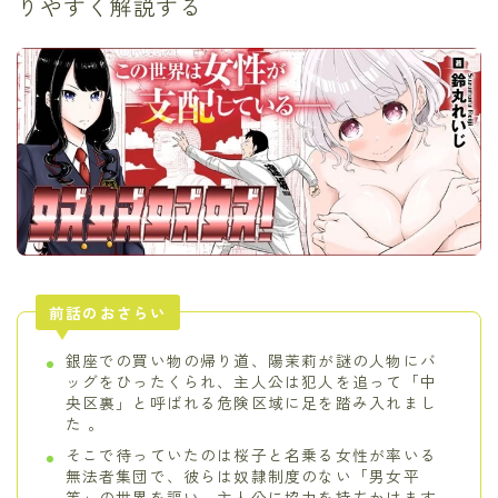
りやすく解説する
前話のおさらい
銀座での買い物の帰り道、陽茉莉が謎の人物にバ
ッグをひったくられ、主人公は犯人を追って「中
央区裏」と呼ばれる危険区域に足を踏み入れまし
た 。
そこで待っていたのは桜子と名乗る女性が率いる
無法者集団で、彼らは奴隷制度のない「男女平
等」の世界を謳い、主人公に協力を持ちかけます