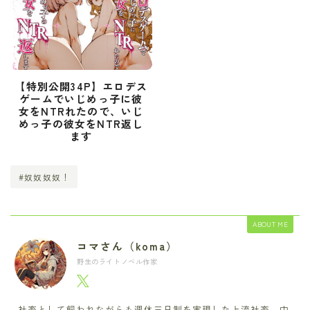
【特別公開34P】エロデス
ゲームでいじめっ子に彼
女をNTRれたので、いじ
めっ子の彼女をNTR返し
ます
#奴奴奴奴！
ABOUT ME
コマさん（koma）
野生のライトノベル作家
社畜として飼われながらも週休三日制を実現した上流社畜。中