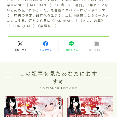
学生の頃に《BAKUMAN。》に出会って「物語」に触れていな
いと死ぬ呪いにかかった。思春期にモバゲーにどっぷりハマ
り、暗黒の携帯小説時代を生きる。主に小説家になろうやカク
ヨムに生息。好きな作品は《BAKUMAN。》《ヒカルの碁》
《STEINS;GATE》《無職転生》
ポストする
シェアする
LINEで送る
URLをコピー
この記事を見たあなたにおす
すめ
こんな記事も読まれています