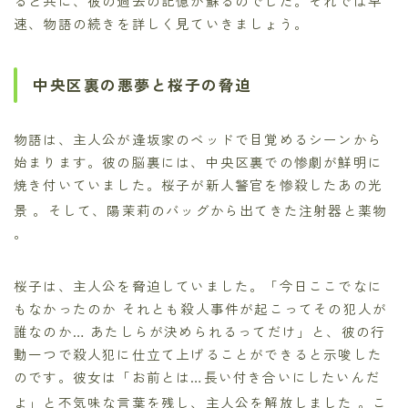
ると共に、彼の過去の記憶が蘇るのでした。それでは早
速、物語の続きを詳しく見ていきましょう。
中央区裏の悪夢と桜子の脅迫
物語は、主人公が逢坂家のベッドで目覚めるシーンから
始まります。彼の脳裏には、中央区裏での惨劇が鮮明に
焼き付いていました。桜子が新人警官を惨殺したあの光
景
。そして、陽茉莉のバッグから出てきた注射器と薬物
。
桜子は、主人公を脅迫していました。「今日ここでなに
もなかったのか それとも殺人事件が起こってその犯人が
誰なのか… あたしらが決められるってだけ」と、彼の行
動一つで殺人犯に仕立て上げることができると示唆した
のです。彼女は「お前とは…長い付き合いにしたいんだ
よ」と不気味な言葉を残し、主人公を解放しました
。こ