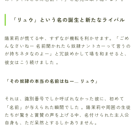
「リュウ」という名の誕生と新たなライバル
陽茉莉が慌てる中、すずなが機転を利かせます。「ごめ
んなさいねー 名前聞かれたら奴隷ナントカーって言うの
が持ちネタなのよー」と冗談めかして場を和ませると、
彼女はこう続けました
。
「その奴隷の本当の名前はねー… リュウ」
それは、識別番号でしか呼ばれなかった彼に、初めて
「名前」が与えられた瞬間でした
。陽茉莉や周囲の生徒
たちが驚きと賞賛の声を上げる中、名付けられた主人公
自身も、ただ呆然とするしかありません。