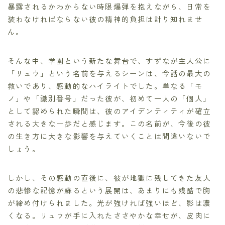
暴露されるかわからない時限爆弾を抱えながら、日常を
装わなければならない彼の精神的負担は計り知れませ
ん。
そんな中、学園という新たな舞台で、すずなが主人公に
「リュウ」という名前を与えるシーンは、今話の最大の
救いであり、感動的なハイライトでした。単なる「モ
ノ」や「識別番号」だった彼が、初めて一人の「個人」
として認められた瞬間は、彼のアイデンティティが確立
される大きな一歩だと感じます。この名前が、今後の彼
の生き方に大きな影響を与えていくことは間違いないで
しょう。
しかし、その感動の直後に、彼が地獄に残してきた友人
の悲惨な記憶が蘇るという展開は、あまりにも残酷で胸
が締め付けられました。光が強ければ強いほど、影は濃
くなる。リュウが手に入れたささやかな幸せが、皮肉に