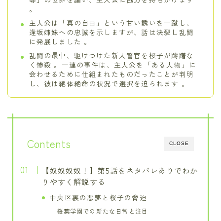
。
主人公は「真の自由」という甘い誘いを一蹴し、
逢坂姉妹への忠誠を示しますが、話は決裂し乱闘
に発展しました 。
乱闘の最中、駆けつけた新人警官を桜子が躊躇な
く惨殺 。一連の事件は、主人公を「ある人物」に
会わせるために仕組まれたものだったことが判明
し、彼は絶体絶命の状況で選択を迫られます 。
Contents
CLOSE
【奴奴奴奴！】第5話をネタバレありでわか
りやすく解説する
中央区裏の悪夢と桜子の脅迫
桜葉学園での新たな日常と注目