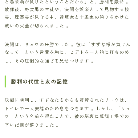
と陽茉莉が負けたということだから」と、勝利を厳命
。
放課後、野次馬の生徒や、決闘を娯楽として見物する校
長、理事長が見守る中、逢坂家と十条家の誇りをかけた
戦いの火蓋が切られました
。
決闘は、リュウの圧勝でした
。彼は「すずな様が負けん
なって」という言葉を胸に、ヒデトを一方的に打ちのめ
し、その圧倒的な強さを見せつけます
。
勝利の代償と友の記憶
決闘に勝利し、すずなたちからも賞賛されたリュウは、
トイレで一人安堵のため息をつきます
。しかし、「リュ
ウ」という名前を得たことで、彼の脳裏に萬餌工場での
辛い記憶が蘇りました
。