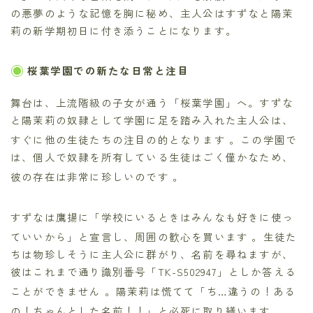
の悪夢のような記憶を胸に秘め、主人公はすずなと陽茉
莉の新学期初日に付き添うことになります。
桜葉学園での新たな日常と注目
舞台は、上流階級の子女が通う「桜葉学園」へ。すずな
と陽茉莉の奴隷として学園に足を踏み入れた主人公は、
すぐに他の生徒たちの注目の的となります
。この学園で
は、個人で奴隷を所有している生徒はごく僅かなため、
彼の存在は非常に珍しいのです
。
すずなは鷹揚に「学校にいるときはみんなも好きに使っ
ていいから」と宣言し、周囲の歓心を買います
。生徒た
ちは物珍しそうに主人公に群がり、名前を尋ねますが、
彼はこれまで通り識別番号「TK-S502947」としか答える
ことができません
。陽茉莉は慌てて「ち…違うの！ある
の！ちゃんとした名前！！」と必死に取り繕います
。