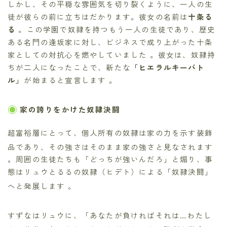
しかし、その平穏な雰囲気を切り裂くように、一人の生
徒が彼らの前に立ちはだかります。彼女の名前は
十条る
る
。この学園で奴隷を持つもう一人の生徒であり、歴史
ある名門の逢坂家に対し、ビジネスで成り上がった十条
家としての対抗心を燃やしていました 。彼女は、奴隷持
ちが二人になったことで、新たな
「ヒエラルキーバト
ル」
が始まると宣言します 。
家の誇りをかけた奴隷決闘
超富裕層にとって、個人所有の奴隷は家の力を示す装飾
品であり、その強さはそのまま家の強さと見なされます
。周囲の生徒たちも「どっちが強いんだろ」と煽り、事
態はリュウとるるの奴隷（ヒデト）による「奴隷決闘」
へと発展します
。
すずなはリュウに、「あなたが負ければそれは…わたし