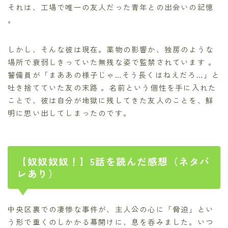
それは、工場で唯一の友人だった青年との出会いの記憶
。
しかし、そんな彼は現在。薬物の影響か、独房のような
場所で衰弱しきっていた無残な姿で監禁されています 。
警備員が「まああの様子じゃ…そう長くはねえだろ…」と
吐き捨てていた友の末路 。名前という個性を手に入れた
ことで、彼は自分が地獄に残してきた友人のことを、鮮
明に思い出してしまったのです。
【奴奴奴奴！】5話を読んだ感想（ネタバ
レあり）
中央区裏での凄惨な事件が、主人公の心に「脅迫」とい
う形で重くのしかかる幕開けに、息を呑みました。いつ