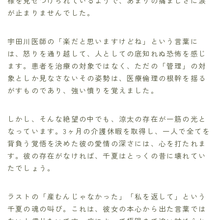
様を見せつけられているようで、あまりの痛ましさに涙
が止まりませんでした。
宇田川医師の「楽だと思いますけどね」という言葉に
は、怒りを通り越して、人としての底知れぬ恐怖を感じ
ます。患者を治療の対象ではなく、ただの「管理」の対
象としか見なさないその姿勢は、医療倫理の根幹を揺る
がすものであり、強い憤りを覚えました。
しかし、そんな絶望の中でも、涼太の存在が一筋の光と
なっています。3ヶ月の介護休暇を取得し、一人で全てを
背負う覚悟を決めた彼の愛情の深さには、心を打たれま
す。彼の存在がなければ、千夏はとっくの昔に壊れてい
たでしょう。
ラストの「産むんじゃなかった」「私を返して」という
千夏の魂の叫び。これは、彼女の本心から出た言葉では