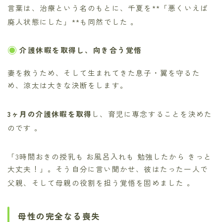
言葉は、治療という名のもとに、千夏を**「悪くいえば
廃人状態にした」**も同然でした
。
介護休暇を取得し、向き合う覚悟
妻を救うため、そして生まれてきた息子・翼を守るた
め、涼太は大きな決断をします。
3ヶ月の介護休暇を取得
し、育児に専念することを決めた
のです
。
「3時間おきの授乳も お風呂入れも 勉強したから きっと
大丈夫！」。そう自分に言い聞かせ、彼はたった一人で
父親、そして母親の役割を担う覚悟を固めました
。
母性の完全なる喪失