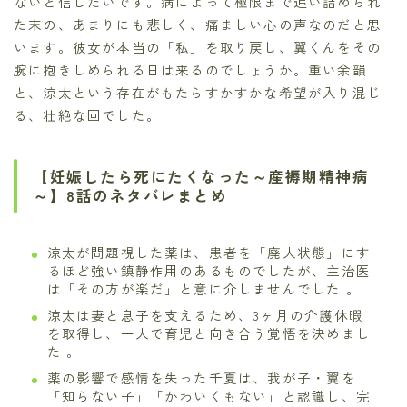
ないと信じたいです。病によって極限まで追い詰められ
た末の、あまりにも悲しく、痛ましい心の声なのだと思
います。彼女が本当の「私」を取り戻し、翼くんをその
腕に抱きしめられる日は来るのでしょうか。重い余韻
と、涼太という存在がもたらすかすかな希望が入り混じ
る、壮絶な回でした。
【妊娠したら死にたくなった～産褥期精神病
～】8話のネタバレまとめ
涼太が問題視した薬は、患者を「廃人状態」にす
るほど強い鎮静作用のあるものでしたが、主治医
は「その方が楽だ」と意に介しませんでした 。
涼太は妻と息子を支えるため、3ヶ月の介護休暇
を取得し、一人で育児と向き合う覚悟を決めまし
た 。
薬の影響で感情を失った千夏は、我が子・翼を
「知らない子」「かわいくもない」と認識し、完