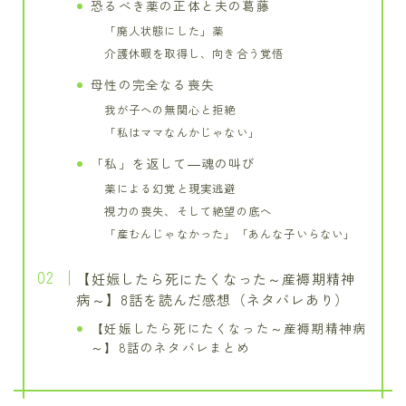
恐るべき薬の正体と夫の葛藤
「廃人状態にした」薬
介護休暇を取得し、向き合う覚悟
母性の完全なる喪失
我が子への無関心と拒絶
「私はママなんかじゃない」
「私」を返して―魂の叫び
薬による幻覚と現実逃避
視力の喪失、そして絶望の底へ
「産むんじゃなかった」「あんな子いらない」
【妊娠したら死にたくなった～産褥期精神
病～】8話を読んだ感想（ネタバレあり）
【妊娠したら死にたくなった～産褥期精神病
～】8話のネタバレまとめ