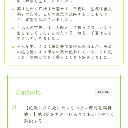
朝に自殺を図ることでした 。
薬は効かず症状は改善せず、千夏は「医療保護入
院」のため、自らの意思で退院することもでき
ず、絶望を深めていました 。
主治医の宇田川は「人間として扱ってほしいなら
おとなしくしろ」と冷たく言い放ち、千夏は心を
閉ざしていきました 。
そんな中、面会に来た夫で薬剤師の涼太が、千夏
の処方箋にあり得ない薬が使われていることに気
づき、物語が大きく動くことを予感させました 。
Contents
CLOSE
【妊娠したら死にたくなった～産褥期精神
病～】第8話をネタバレありでわかりやすく
解説する