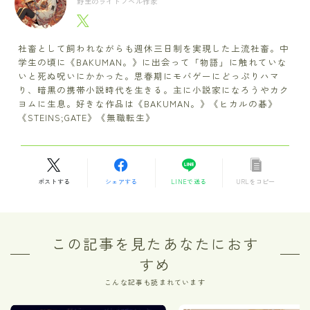
野生のライトノベル作家
社畜として飼われながらも週休三日制を実現した上流社畜。中
学生の頃に《BAKUMAN。》に出会って「物語」に触れていな
いと死ぬ呪いにかかった。思春期にモバゲーにどっぷりハマ
り、暗黒の携帯小説時代を生きる。主に小説家になろうやカク
ヨムに生息。好きな作品は《BAKUMAN。》《ヒカルの碁》
《STEINS;GATE》《無職転生》
ポストする
シェアする
LINEで送る
URLをコピー
この記事を見たあなたにおす
すめ
こんな記事も読まれています