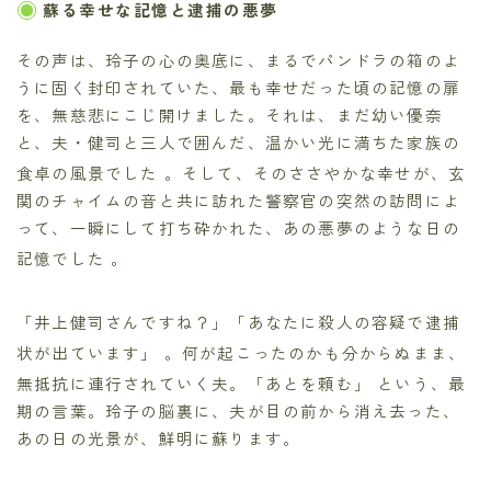
蘇る幸せな記憶と逮捕の悪夢
その声は、玲子の心の奥底に、まるでパンドラの箱のよ
うに固く封印されていた、最も幸せだった頃の記憶の扉
を、無慈悲にこじ開けました。それは、まだ幼い優奈
と、夫・健司と三人で囲んだ、温かい光に満ちた家族の
食卓の風景でした
。そして、そのささやかな幸せが、玄
関のチャイムの音と共に訪れた警察官の突然の訪問によ
って、一瞬にして打ち砕かれた、あの悪夢のような日の
記憶でした
。
「井上健司さんですね？」「あなたに殺人の容疑で逮捕
状が出ています」
。何が起こったのかも分からぬまま、
無抵抗に連行されていく夫。「あとを頼む」
という、最
期の言葉。玲子の脳裏に、夫が目の前から消え去った、
あの日の光景が、鮮明に蘇ります。