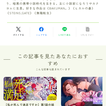
り、暗黒の携帯小説時代を生きる。主に小説家になろうやカク
ヨムに生息。好きな作品は《BAKUMAN。》《ヒカルの碁》
《STEINS;GATE》《無職転生》
ポストする
シェアする
LINEで送る
URLをコピー
この記事を見たあなたにおす
すめ
こんな記事も読まれています
【私が死んで満足ですか】第1話の結