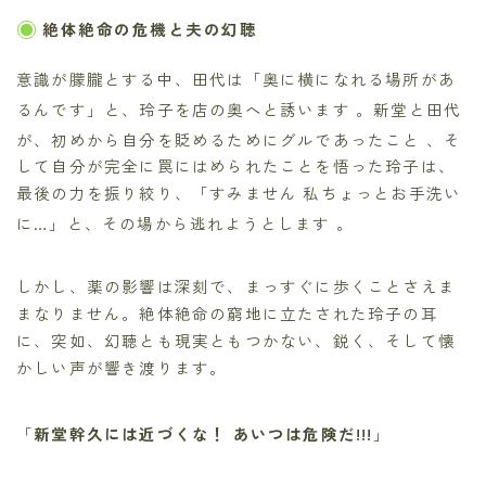
絶体絶命の危機と夫の幻聴
意識が朦朧とする中、田代は「奥に横になれる場所があ
るんです」と、玲子を店の奥へと誘います
。新堂と田代
が、初めから自分を貶めるためにグルであったこと
、そ
して自分が完全に罠にはめられたことを悟った玲子は、
最後の力を振り絞り、「すみません 私ちょっとお手洗い
に…」と、その場から逃れようとします
。
しかし、薬の影響は深刻で、まっすぐに歩くことさえま
まなりません。絶体絶命の窮地に立たされた玲子の耳
に、突如、幻聴とも現実ともつかない、鋭く、そして懐
かしい声が響き渡ります。
「
新堂幹久には近づくな！ あいつは危険だ!!!
」