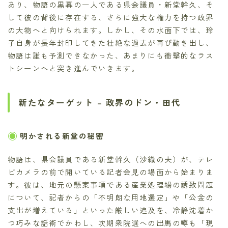
あり、物語の黒幕の一人である県会議員・新堂幹久、そ
して彼の背後に存在する、さらに強大な権力を持つ政界
の大物へと向けられます。しかし、その水面下では、玲
子自身が長年封印してきた壮絶な過去が再び動き出し、
物語は誰も予測できなかった、あまりにも衝撃的なラス
トシーンへと突き進んでいきます。
新たなターゲット – 政界のドン・田代
明かされる新堂の秘密
物語は、県会議員である新堂幹久（沙織の夫）が、テレ
ビカメラの前で開いている記者会見の場面から始まりま
す。彼は、地元の懸案事項である産業処理場の誘致問題
について、記者からの「不明朗な用地選定」や「公金の
支出が増えている」といった厳しい追及を、冷静沈着か
つ巧みな話術でかわし、次期衆院選への出馬の噂も「現