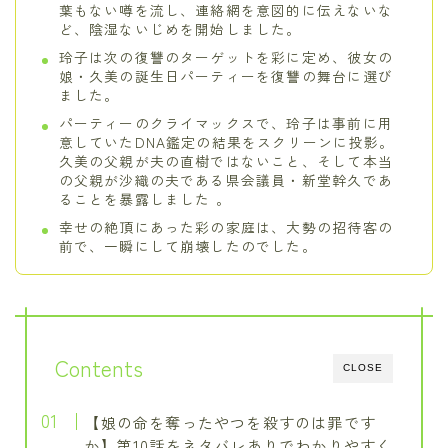
葉もない噂を流し、連絡網を意図的に伝えないな
ど、陰湿ないじめを開始しました。
玲子は次の復讐のターゲットを彩に定め、彼女の
娘・久美の誕生日パーティーを復讐の舞台に選び
ました。
パーティーのクライマックスで、玲子は事前に用
意していたDNA鑑定の結果をスクリーンに投影。
久美の父親が夫の直樹ではないこと、そして本当
の父親が沙織の夫である県会議員・新堂幹久であ
ることを暴露しました 。
幸せの絶頂にあった彩の家庭は、大勢の招待客の
前で、一瞬にして崩壊したのでした。
Contents
CLOSE
【娘の命を奪ったやつを殺すのは罪です
か】第10話をネタバレありでわかりやすく