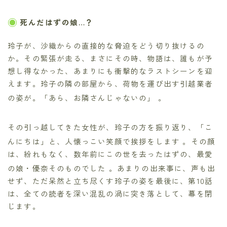
死んだはずの娘…？
玲子が、沙織からの直接的な脅迫をどう切り抜けるの
か。その緊張が走る、まさにその時、物語は、誰もが予
想し得なかった、あまりにも衝撃的なラストシーンを迎
えます。玲子の隣の部屋から、荷物を運び出す引越業者
の姿が。「あら、お隣さんじゃないの」
。
その引っ越してきた女性が、玲子の方を振り返り、「こ
んにちは」と、人懐っこい笑顔で挨拶をします
。その顔
は、紛れもなく、数年前にこの世を去ったはずの、最愛
の娘・優奈そのものでした
。あまりの出来事に、声も出
せず、ただ呆然と立ち尽くす玲子の姿を最後に、第10話
は、全ての読者を深い混乱の渦に突き落として、幕を閉
じます。