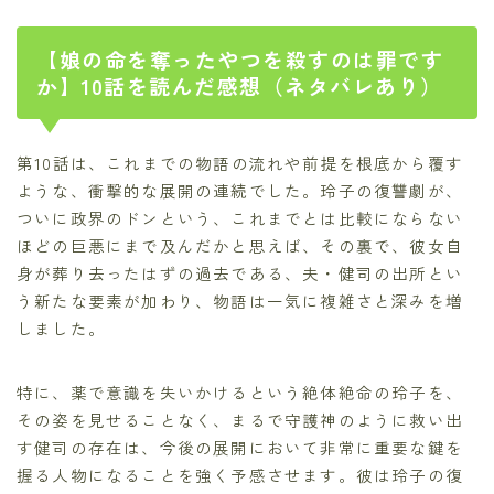
【娘の命を奪ったやつを殺すのは罪です
か】10話を読んだ感想（ネタバレあり）
第10話は、これまでの物語の流れや前提を根底から覆す
ような、衝撃的な展開の連続でした。玲子の復讐劇が、
ついに政界のドンという、これまでとは比較にならない
ほどの巨悪にまで及んだかと思えば、その裏で、彼女自
身が葬り去ったはずの過去である、夫・健司の出所とい
う新たな要素が加わり、物語は一気に複雑さと深みを増
しました。
特に、薬で意識を失いかけるという絶体絶命の玲子を、
その姿を見せることなく、まるで守護神のように救い出
す健司の存在は、今後の展開において非常に重要な鍵を
握る人物になることを強く予感させます。彼は玲子の復