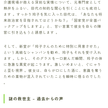
介護現場が抱える深刻な実情について、元専門家として
熱弁をふるい、田代の知的な関心を引くことにも成功し
ます 。すっかり玲子を気に入った田代は、「あなたも将
来政治家を目指されてはどうかね？」「国家党が全面バ
ックアップをしますよ」と、甘い言葉で彼女を自らの陣
営に引き込もうと誘惑します 。
そして、新堂が「玲子さんのために特別に用意させた」
という高級なシャンパンを勧め、玲子もそれを受け入れ
ます 。しかし、そのグラスを一口飲んだ瞬間、玲子の体
に急激な異変が起こります。激しいめまいと、ぐにゃり
と歪む視界 。彼女は、自らが口にした酒に、意識を奪う
ための薬物が混入されていたことを瞬時に悟るのでした
。
謎の救世主 – 過去からの声