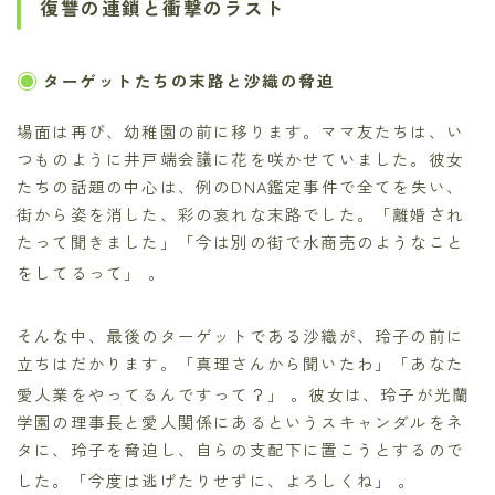
復讐の連鎖と衝撃のラスト
ターゲットたちの末路と沙織の脅迫
場面は再び、幼稚園の前に移ります。ママ友たちは、い
つものように井戸端会議に花を咲かせていました。彼女
たちの話題の中心は、例のDNA鑑定事件で全てを失い、
街から姿を消した、彩の哀れな末路でした。「離婚され
たって聞きました」「今は別の街で水商売のようなこと
をしてるって」
。
そんな中、最後のターゲットである沙織が、玲子の前に
立ちはだかります。「真理さんから聞いたわ」「あなた
愛人業をやってるんですって？」
。彼女は、玲子が光蘭
学園の理事長と愛人関係にあるというスキャンダルをネ
タに、玲子を脅迫し、自らの支配下に置こうとするので
した。「今度は逃げたりせずに、よろしくね」
。