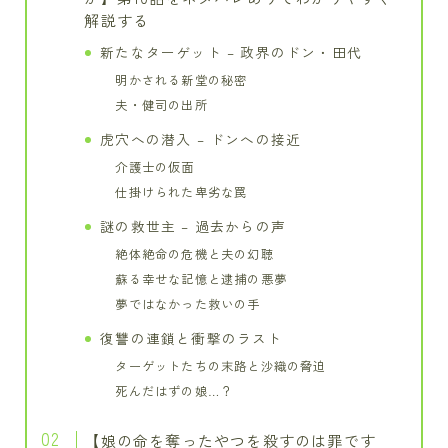
解説する
新たなターゲット – 政界のドン・田代
明かされる新堂の秘密
夫・健司の出所
虎穴への潜入 – ドンへの接近
介護士の仮面
仕掛けられた卑劣な罠
謎の救世主 – 過去からの声
絶体絶命の危機と夫の幻聴
蘇る幸せな記憶と逮捕の悪夢
夢ではなかった救いの手
復讐の連鎖と衝撃のラスト
ターゲットたちの末路と沙織の脅迫
死んだはずの娘…？
【娘の命を奪ったやつを殺すのは罪です