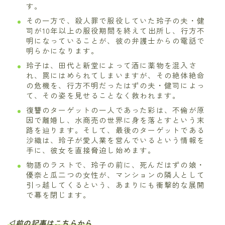
す。
その一方で、殺人罪で服役していた玲子の夫・健
司が10年以上の服役期間を終えて出所し、行方不
明になっていることが、彼の弁護士からの電話で
明らかになります。
玲子は、田代と新堂によって酒に薬物を混入さ
れ、罠にはめられてしまいますが、その絶体絶命
の危機を、行方不明だったはずの夫・健司によっ
て、その姿を見せることなく救われます。
復讐のターゲットの一人であった彩は、不倫が原
因で離婚し、水商売の世界に身を落とすという末
路を辿ります。そして、最後のターゲットである
沙織は、玲子が愛人業を営んでいるという情報を
手に、彼女を直接脅迫し始めます。
物語のラストで、玲子の前に、死んだはずの娘・
優奈と瓜二つの女性が、マンションの隣人として
引っ越してくるという、あまりにも衝撃的な展開
で幕を閉じます。
◁前の記事はこちらから