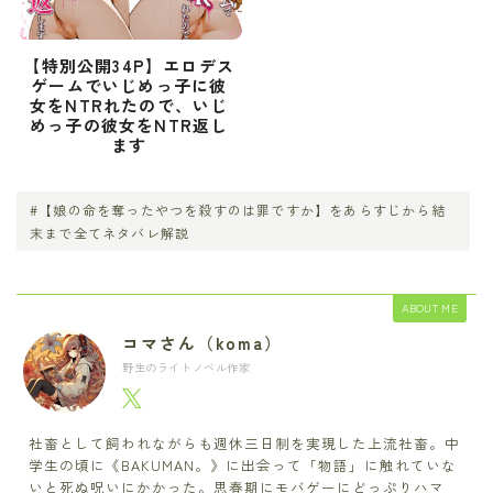
【特別公開34P】エロデス
ゲームでいじめっ子に彼
女をNTRれたので、いじ
めっ子の彼女をNTR返し
ます
#【娘の命を奪ったやつを殺すのは罪ですか】をあらすじから結
末まで全てネタバレ解説
ABOUT ME
コマさん（koma）
野生のライトノベル作家
社畜として飼われながらも週休三日制を実現した上流社畜。中
学生の頃に《BAKUMAN。》に出会って「物語」に触れていな
いと死ぬ呪いにかかった。思春期にモバゲーにどっぷりハマ