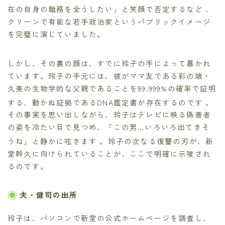
在の自身の職務を全うしたい」と笑顔で否定するなど
、
クリーンで有能な若手政治家というパブリックイメージ
を完璧に演じていました。
しかし、その裏の顔は、すでに玲子の手によって暴かれ
ています。玲子の手元には、彼がママ友である彩の娘・
久美の生物学的な父親であることを99.999%の確率で証明
する、動かぬ証拠であるDNA鑑定書が存在するのです
。
その事実を思い出しながら、玲子はテレビに映る偽善者
の姿を冷たい目で見つめ、「この男…いろいろ出てきそ
うね」と静かに呟きます
。玲子の次なる復讐の刃が、新
堂幹久に向けられていることが、ここで明確に示唆され
るのです。
夫・健司の出所
玲子は、パソコンで新堂の公式ホームページを調査し、