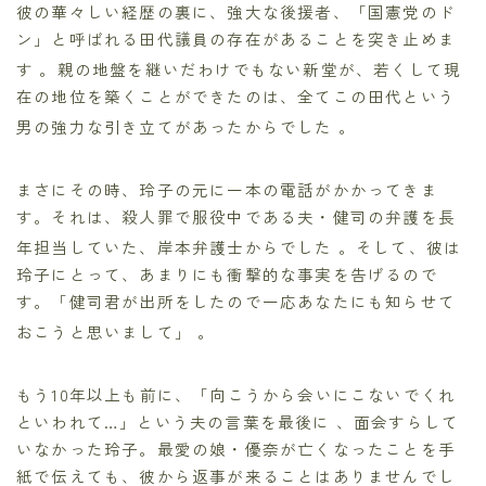
彼の華々しい経歴の裏に、強大な後援者、「国憲党のド
ン」と呼ばれる田代議員の存在があることを突き止めま
す
。親の地盤を継いだわけでもない新堂が、若くして現
在の地位を築くことができたのは、全てこの田代という
男の強力な引き立てがあったからでした
。
まさにその時、玲子の元に一本の電話がかかってきま
す。それは、殺人罪で服役中である夫・健司の弁護を長
年担当していた、岸本弁護士からでした
。そして、彼は
玲子にとって、あまりにも衝撃的な事実を告げるので
す。「健司君が出所をしたので一応あなたにも知らせて
おこうと思いまして」
。
もう10年以上も前に、「向こうから会いにこないでくれ
といわれて…」という夫の言葉を最後に 、面会すらして
いなかった玲子。最愛の娘・優奈が亡くなったことを手
紙で伝えても、彼から返事が来ることはありませんでし