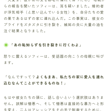
らの報告を聞いたソフィーは、耳を疑いました。婚約者
が浮気相手（と思い込んでいる女性）を、自分たちの愛
の巣であるはずの家に連れ込んだ。この事実は、彼女の
プライドをズタズタに引き裂き、嫉妬の炎に大量の油を
注ぐ結果となりました。
「あの恥知らずを引き裂きに行くわよ」
怒りに震えるソフィーは、受話器の向こうの母親に叫び
ます。
「なんですって？
よくもまあ、私たちの家に愛人を連れ
込むなんてことができるものね！
」
もはや彼女たちの頭に、話し合いという選択肢はありま
せん。誤解は憎悪へ、そして憎悪は直接的な暴力へと形
を変え、二人はアレッシアをその手で制裁するために、