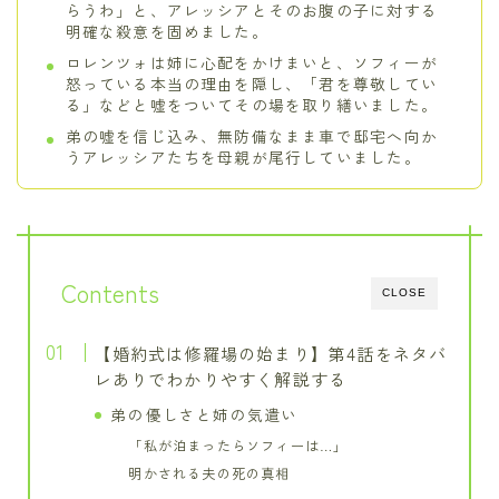
らうわ」と、アレッシアとそのお腹の子に対する
明確な殺意を固めました。
ロレンツォは姉に心配をかけまいと、ソフィーが
怒っている本当の理由を隠し、「君を尊敬してい
る」などと嘘をついてその場を取り繕いました。
弟の嘘を信じ込み、無防備なまま車で邸宅へ向か
うアレッシアたちを母親が尾行していました。
Contents
CLOSE
【婚約式は修羅場の始まり】第4話をネタバ
レありでわかりやすく解説する
弟の優しさと姉の気遣い
「私が泊まったらソフィーは…」
明かされる夫の死の真相