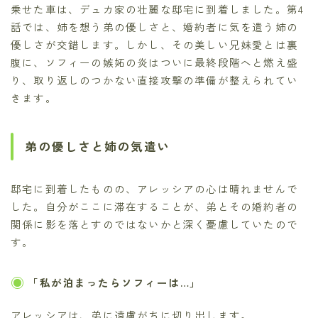
乗せた車は、デュカ家の壮麗な邸宅に到着しました。第4
話では、姉を想う弟の優しさと、婚約者に気を遣う姉の
優しさが交錯します。しかし、その美しい兄妹愛とは裏
腹に、ソフィーの嫉妬の炎はついに最終段階へと燃え盛
り、取り返しのつかない直接攻撃の準備が整えられてい
きます。
弟の優しさと姉の気遣い
邸宅に到着したものの、アレッシアの心は晴れませんで
した。自分がここに滞在することが、弟とその婚約者の
関係に影を落とすのではないかと深く憂慮していたので
す。
「私が泊まったらソフィーは…」
アレッシアは、弟に遠慮がちに切り出します。