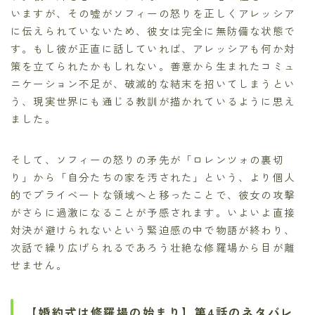
いますが、その嘘がソフィーの怒りを正しくアレッシア
に伝えられていないため、彼女は完全に無防備な状態で
す。もし彼が正直に話していれば、アレッシアも何か対
策を立てられたかもしれない。善意から生まれたコミュ
ニケーション不足が、破滅的な結末を招いてしまうとい
う、現実世界にも通じる教訓が描かれているように思え
ました。
そして、ソフィーの怒りの矛先が「ロレンツォの裏切
り」から「自分たちの家を汚された」という、より個人
的でプライベートな領域へと移ったことで、彼女の攻撃
がさらに過激になることが予感されます。いよいよ直接
対決が避けられないという緊迫感の中で物語が終わり、
次話で繰り広げられるであろう壮絶な修羅場から目が離
せません。
【婚約式は修羅場の始まり】第4話のネタバレ