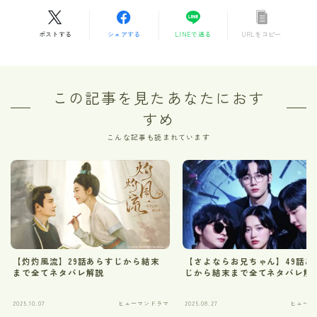
ポストする
シェアする
LINEで送る
URLをコピー
この記事を見たあなたにおす
すめ
こんな記事も読まれています
【灼灼風流】29話あらすじから結末
【さよならお兄ちゃん】49話あ
まで全てネタバレ解説
じから結末まで全てネタバレ解
2025.10.07
ヒューマンドラマ
2025.08.27
ヒューマ