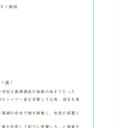
やすく解説
レ７選！
の浮気は黒瀬課長の策略の始まりだった
杏奈のシャワー姿を目撃して以来、彼女を渇
は黒瀬の命令で樹を略奪し、杏奈の部署に
「俺を利用して莉乃に復讐しろ」と提案す