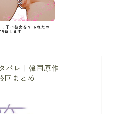
めっ子に彼女をNTRれたの
TR返します
タバレ｜韓国原作
最終回まとめ