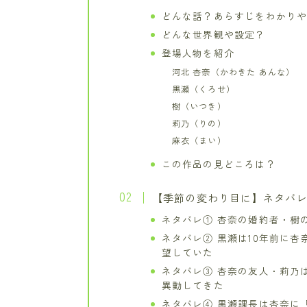
どんな話？あらすじをわかり
どんな世界観や設定？
登場人物を紹介
河北 杏奈（かわきた あんな）
黒瀬（くろせ）
樹（いつき）
莉乃（りの）
麻衣（まい）
この作品の見どころは？
【季節の変わり目に】ネタバ
ネタバレ① 杏奈の婚約者・樹
ネタバレ② 黒瀬は10年前に
望していた
ネタバレ③ 杏奈の友人・莉乃
異動してきた
ネタバレ④ 黒瀬課長は杏奈に