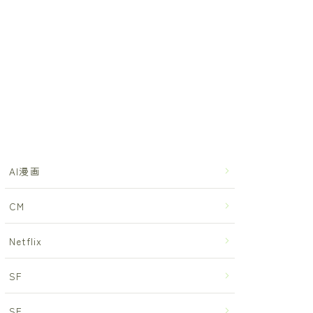
AI漫画
CM
Netflix
SF
SF