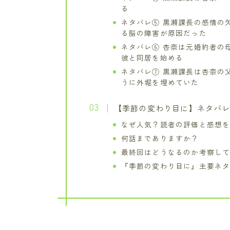
る
ネタバレ⑤ 黒瀬課長の感情の
る脳の障害が原因だった
ネタバレ⑥ 杏奈は元婚約者の
彼と同居を始める
ネタバレ⑦ 黒瀬課長は杏奈の
うに外堀を埋めていた
【季節の変わり目に】ネタバ
なぜ人気？読者の評価と感想
何話までありますか？
最終回はどうなるのか考察し
『季節の変わり目に』主要ネ