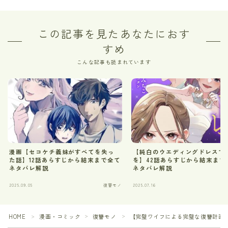
この記事を見たあなたにおす
すめ
こんな記事も読まれています
漫画【セコケチ義妹がすべてを失っ
【純白のウエディングドレスで
た話】12話あらすじから結末まで全て
を】42話あらすじから結末まで
ネタバレ解説
ネタバレ解説
2025.09.05
復讐モノ
2025.07.16
HOME
漫画・コミック
復讐モノ
【完璧ワイフによる完璧な復讐計画】
＞
＞
＞