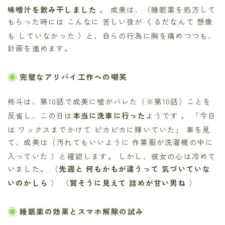
味噌汁を飲み干しました
。 成美は、（睡眠薬を処方して
もらった時には こんなに 苦しい夜が くるだなんて 想像
も していなかった
）と、自らの行為に胸を痛めつつも、
計画を進めます。
完璧なアリバイ工作への嘲笑
柊斗は、第10話で成美に嘘がバレた（※第10話）
ことを
反省し、この日は
本当に洗車に行った
ようです
。 「今日
は ワックスまでかけて ピカピカに輝いていた」
車を見
て、成美は（汚れてもいいように 作業服が洗濯機の中に
入っていた
）と確認します。 しかし、彼女の心は冷めて
いました。 （
先週と 何もかもが違うって 気づいていな
いのかしら
） （
賢そうに見えて 詰めが甘い男ね
）
睡眠薬の効果とスマホ解除の試み