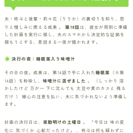
夫・柊斗と後輩・莉々花（りりか）の裏切りを知り、怒
りと憎しみに燃える成美
。
第18話
は、彼女が周到に準備
した計画を実行に移し、夫のスマホから決定的な証拠を
掴もうとする、息詰まる一夜が描かれます。
決行の夜：睡眠薬入り味噌汁
その日の夜。成美は、第14話で手に入れた
睡眠薬
（※第
14話）
を粉砕し、
味噌汁に混ぜました
。 （しっかり 溶
かしたけど 万が一 下に沈んでも 大豆や麦のカスと 残る
だけ
） 細心の注意を払い、夫に気づかれないよう準備し
ます。
計画の決行日は、
夜勤明けの土曜日
。 「今日は 味の変
化に 気づくか 心配だったけど」
、柊斗は何も疑わずに