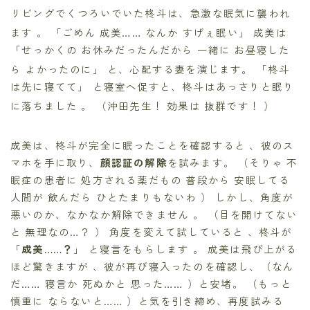
リビングでくつろいでいた柊斗は、急激な眠気に襲われ
ます
。 「ごめん 成美…… なんか すげぇ眠い」
成美は
「せっかくの お休みだったんだから 一緒に お昼寝した
ら よかったのに」
と、心配する妻を演じます。 「柊斗
は先に寝てて」 と寝室へ促すと、柊斗はあっさりと眠り
に落ちました
。 （沖田先生！ 効果は 抜群です！
）
成美は、柊斗が完全に眠ったことを確認すると 、彼のス
マホを手に取り、
顔認証の解除
を試みます。 （そりゃ 不
眠症の患者に 処方される薬だもの 普段から 安眠してる
人間が 飲んだら ひとたまりもないわ ） しかし、角度が
悪いのか、なかなか解除できません 。 （目を開けてない
と 無理なの…？ ） 角度を変えて試していると 、柊斗が
「
成美……？
」 と寝言をもらします 。 成美は飛び上がる
ほど驚きますが 、彼が再び寝入ったのを確認し、（なん
だ…… 寝言か 死ぬかと 思った…… ）と安堵。 （もっと
慎重に ならないと…… ）と気を引き締め、再度試みる