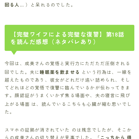
回る人…
）と呆れるのでした。
【完璧ワイフによる完璧な復讐】第18話
を読んだ感想（ネタバレあり）
今回は、成美さんの覚悟と実行力にただただ圧倒される
回でした。夫に
睡眠薬を飲ませる
という行為は、一線を
越えたものであり、彼女がどれだけ追い詰められ、そし
てどれほどの覚悟で復讐に臨んでいるかが伝わってきま
す。顔認証がうまくいかず焦る場面や、夫の寝言に飛び
上がる場面
は、読んでいるこちらも心臓が縮む思いでし
た。
スマホの証拠が消されていた のは残念でしたが、そこか
らの成美さんの切り替えが見事でした。「
こっちから 得