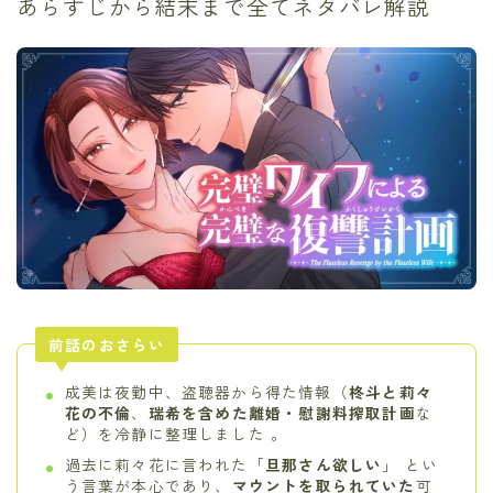
あらすじから結末まで全てネタバレ解説
前話のおさらい
成美は夜勤中、盗聴器から得た情報（
柊斗と莉々
花の不倫
、
瑞希を含めた離婚・慰謝料搾取計画
な
ど）を冷静に整理しました 。
過去に莉々花に言われた「
旦那さん欲しい
」 とい
う言葉が本心であり、
マウントを取られていた
可