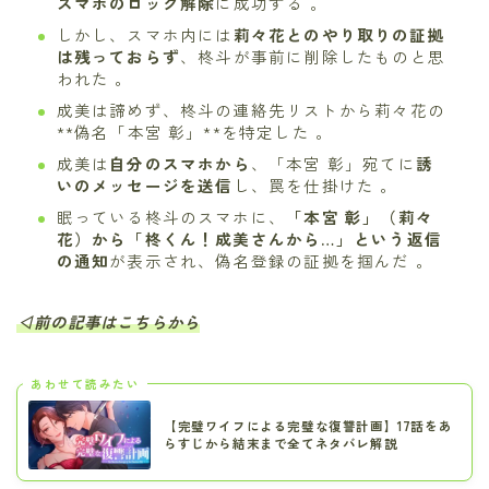
スマホのロック解除
に成功する 。
しかし、スマホ内には
莉々花とのやり取りの証拠
は残っておらず
、柊斗が事前に削除したものと思
われた 。
成美は諦めず、柊斗の連絡先リストから莉々花の
**偽名「本宮 彰」**を特定した 。
成美は
自分のスマホから
、「本宮 彰」宛てに
誘
いのメッセージを送信
し、罠を仕掛けた 。
眠っている柊斗のスマホに、
「本宮 彰」（莉々
花）から「柊くん！成美さんから…」という返信
の通知
が表示され、偽名登録の証拠を掴んだ 。
◁前の記事はこちらから
あわせて読みたい
【完璧ワイフによる完璧な復讐計画】17話をあ
らすじから結末まで全てネタバレ解説