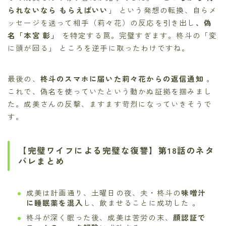
られないなら もらえばいい
」 という発想の転換、自らメ
ッセージを送って相手（莉々花）の反応を引き出し
、偽
名「本宮 彰」
を特定する罠。完璧すぎます。柊斗の「変
に頭が回る」 ところを逆手に取ったわけですね。
最後の、
柊斗のスマホに届いた莉々花からの返信通知
。
これで、偽名を使っていたという動かぬ証拠を掴みまし
た。成美さんの反撃、ますます苛烈になっていきそうで
す。
【完璧ワイフによる完璧な復讐】第18話のネタ
バレまとめ
成美は計画通り、土曜日の夜、夫・柊斗の
味噌汁
に睡眠薬を混入
し、飲ませることに成功した 。
柊斗が深く眠った後、成美は苦労の末、
顔認証で