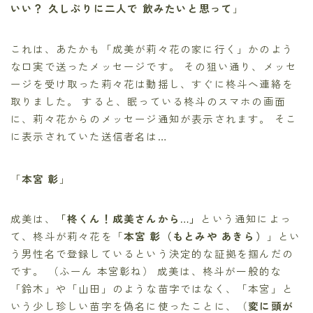
いい？ 久しぶりに二人で 飲みたいと思って
」
これは、あたかも「成美が莉々花の家に行く」かのよう
な口実で送ったメッセージです。 その狙い通り、メッセ
ージを受け取った莉々花は動揺し、すぐに柊斗へ連絡を
取りました。 すると、眠っている柊斗のスマホの画面
に、莉々花からのメッセージ通知が表示されます。 そこ
に表示されていた送信者名は…
「
本宮 彰
」
成美は、
「柊くん！成美さんから…」
という通知によっ
て、柊斗が莉々花を「
本宮 彰（もとみや あきら）
」とい
う男性名で登録しているという決定的な証拠を掴んだの
です。 （ふーん 本宮彰ね） 成美は、柊斗が一般的な
「鈴木」や「山田」のような苗字ではなく、「本宮」と
いう少し珍しい苗字を偽名に使ったことに、（
変に頭が