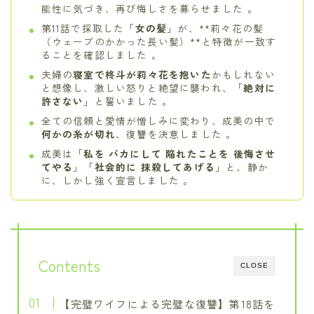
能性に気づき、再び悔しさを募らせました 。
第11話で採取した「
女の髪
」が、**莉々花の髪
（ウェーブのかかった長い髪）**と特徴が一致す
ることを確認しました 。
夫婦の
寝室で柊斗が莉々花を抱いた
かもしれない
と想像し、激しい怒りと絶望に襲われ、「
絶対に
許さない
」と誓いました 。
全ての信頼と愛情が憎しみに変わり、成美の中で
何かの糸が切れ
、復讐を決意しました 。
成美は「
私を バカにして 陥れたことを 後悔させ
てやる
」「
社会的に 抹殺してあげる
」と、静か
に、しかし強く宣言しました 。
Contents
CLOSE
【完璧ワイフによる完璧な復讐】第18話を