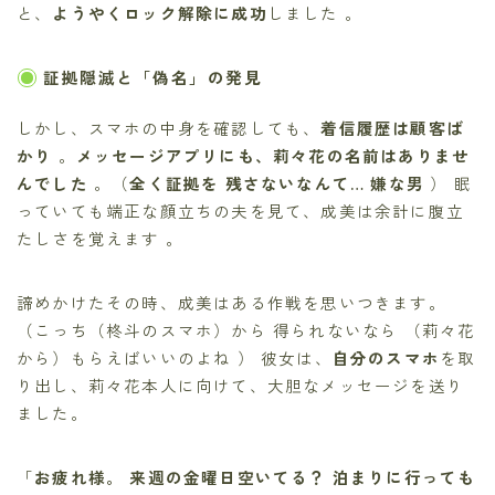
と、
ようやくロック解除に成功
しました 。
証拠隠滅と「偽名」の発見
しかし、スマホの中身を確認しても、
着信履歴は顧客ば
かり
。
メッセージアプリにも、莉々花の名前はありませ
んでした
。（
全く証拠を 残さないなんて… 嫌な男
） 眠
っていても端正な顔立ちの夫を見て、成美は余計に腹立
たしさを覚えます 。
諦めかけたその時、成美はある作戦を思いつきます。
（こっち（柊斗のスマホ）から 得られないなら （莉々花
から）もらえばいいのよね ） 彼女は、
自分のスマホ
を取
り出し、莉々花本人に向けて、大胆なメッセージを送り
ました。
「
お疲れ様。 来週の金曜日空いてる？ 泊まりに行っても