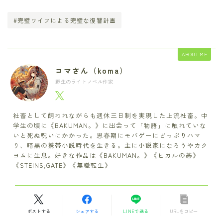
#完璧ワイフによる完璧な復讐計画
ABOUT ME
コマさん（koma）
野生のライトノベル作家
社畜として飼われながらも週休三日制を実現した上流社畜。中
学生の頃に《BAKUMAN。》に出会って「物語」に触れていな
いと死ぬ呪いにかかった。思春期にモバゲーにどっぷりハマ
り、暗黒の携帯小説時代を生きる。主に小説家になろうやカク
ヨムに生息。好きな作品は《BAKUMAN。》《ヒカルの碁》
《STEINS;GATE》《無職転生》
ポストする
シェアする
LINEで送る
URLをコピー