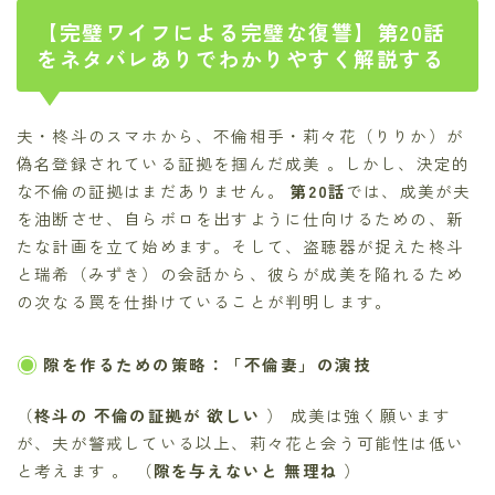
【完璧ワイフによる完璧な復讐】第20話
をネタバレありでわかりやすく解説する
夫・柊斗のスマホから、不倫相手・莉々花（りりか）が
偽名登録されている証拠を掴んだ成美 。しかし、決定的
な不倫の証拠はまだありません。
第20話
では、成美が夫
を油断させ、自らボロを出すように仕向けるための、新
たな計画を立て始めます。そして、盗聴器が捉えた柊斗
と瑞希（みずき）の会話から、彼らが成美を陥れるため
の次なる罠を仕掛けていることが判明します。
隙を作るための策略：「不倫妻」の演技
（
柊斗の 不倫の証拠が 欲しい
） 成美は強く願います
が、夫が警戒している以上、莉々花と会う可能性は低い
と考えます 。 （
隙を与えないと 無理ね
）