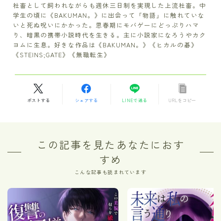
社畜として飼われながらも週休三日制を実現した上流社畜。中
学生の頃に《BAKUMAN。》に出会って「物語」に触れていな
いと死ぬ呪いにかかった。思春期にモバゲーにどっぷりハマ
り、暗黒の携帯小説時代を生きる。主に小説家になろうやカク
ヨムに生息。好きな作品は《BAKUMAN。》《ヒカルの碁》
《STEINS;GATE》《無職転生》
ポストする
シェアする
LINEで送る
URLをコピー
この記事を見たあなたにおす
すめ
こんな記事も読まれています