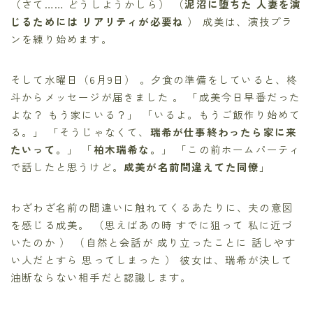
（さて…… どうしようかしら） （
泥沼に堕ちた 人妻を演
じるためには リアリティが必要ね
） 成美は、演技プラ
ンを練り始めます。
そして水曜日（6月9日） 。夕食の準備をしていると、柊
斗からメッセージが届きました 。 「成美今日早番だった
よな？ もう家にいる？」 「いるよ。もうご飯作り始めて
る。」 「そうじゃなくて、
瑞希が仕事終わったら家に来
たいって。
」 「
柏木瑞希な。
」 「この前ホームパーティ
で話したと思うけど。
成美が名前間違えてた同僚
」
わざわざ名前の間違いに触れてくるあたりに、夫の意図
を感じる成美。 （思えばあの時 すでに狙って 私に近づ
いたのか ） （自然と会話が 成り立ったことに 話しやす
い人だとすら 思ってしまった ） 彼女は、瑞希が決して
油断ならない相手だと認識します。