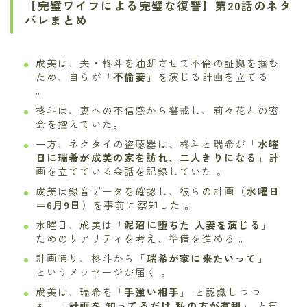
【完璧ワイフによる完璧な復讐】第20話のネタ
バレまとめ
成美は、夫・柊斗を油断させて不倫の証拠を掴む
ため、自らが「
不倫妻
」を演じる計画を立てる
。
柊斗は、妻への不信感から警戒し、莉々花との密
会を控えていた。
一方、ネクタイの盗聴器は、柊斗と瑞希が「
水曜
日に瑞希が成美の家を訪れ、二人きりになる
」計
画を立てている会話を記録していた 。
成美は録音データを確認し、彼らの計画（
水曜日
＝6月9日
）を事前に察知した 。
水曜日、成美は「
泥沼に堕ちた 人妻を演じる
」
ためのリアリティを考え、準備を進める 。
計画通り、柊斗から「
瑞希が家に来たいって
」
というメッセージが届く 。
成美は、瑞希を「
手強い相手
」 と認識しつつ
も、「
計画を 知ってるだけ 私の方が有利
」 と気