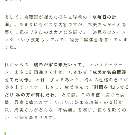
そして、盗聴器が捉えた柊斗と瑞希の「
水曜日の計
画
」。あまりにもゲスな内容ですが、成美さんがそれを
事前に把握できたのは大きな進展です。盗聴器のタイム
ラグ という設定もリアルで、物語に緊張感を与えていま
すね。
柊斗からの「
瑞希が家に来たいって
」 というメッセー
ジ。まさに計画通りですが、わざわざ「
成美が名前間違
えてた同僚
」 と付け加えるあたり、柊斗の性格の悪さが
滲み出ています。 しかし、成美さんは「
計画を 知ってる
だけ 私の方が有利だわ
」 と冷静。この自信に満ちた表
情、最高に痺れます！ いよいよ始まる瑞希との直接対
決。成美さんがどんな「不倫妻」を演じ、彼らを欺くの
か、期待が高まります。