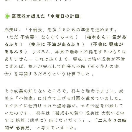
盗聴器が捉えた「水曜日の計画」
成美は、「不倫妻」を演じるための準備を進めます。
（ただ 不倫妻に ならなくちゃね ） （
柏木さんに 気があ
るふり
） （
柊斗に 不満があるふり
） （
不倫に 興味が
あるふり
） もちろん、本気で瑞希と不倫をするつもりは
ありません 。これはあくまで、警戒心の強い成美が不倫
に走れば、柊斗が安心して自分も不倫（莉々花との密
会）を再開するだろうという計算でした 。
その成美の知らないところで、柊斗と瑞希はまさに、成
美を「不倫妻」に仕立て上げる計画を進めていました。
ネクタイに仕掛けられた盗聴器が、その会話を記録して
いたのです 。 柊斗は「警戒心の強い 成美は 大勢いる中
では 絶対（瑞希に）応じないだろう」 、「
二人きりの時
間が 必要だ
」 と考えていました。