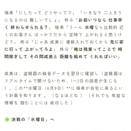
瑞希「にしたって どうやって？」 「いきなり 二人きり
になるのは 難しいでしょ」 柊斗「
お前いつなら 仕事早
く 終わらせられる？
」 瑞希「うーん
水曜
なら比較的 近
くのお客さん ばっかりだから 定時で 上がれると思うけ
ど？」 柊斗「じゃあ 成美に 連絡入れておくから
先に家
に行って 上がってろよ
」 柊斗「
俺は残業ってことで 時
間稼ぎして その間成美と 距離を縮めて くれればいい
」
成美は、盗聴器の録音データを翌日に確認し（盗聴器は
リアルタイムで聞けないため、1〜2日の誤差が生じる
）、この**水曜日（6月9日）**に瑞希が自宅に来るとい
う計画を知ります 。 （なるほどね ） （それでも 有益な
情報を 掴むことには 成功した ）
決戦の「水曜日」へ