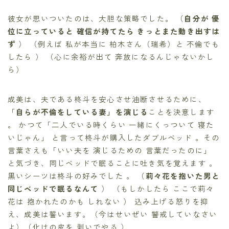
彼女が思いついたのは、大胆な策略でした。 （
自分が 優
位に立っていると 確信が持てたら きっとまた動き出すは
ず
） （例えば 私が本当に 柏木さん（瑞希）と 不倫でも
したら ） （心に余裕が出て 奔放になるんじゃないかし
ら）
成美は、夫である柊斗を安心させ油断させるために、
「
自らが不倫をしている妻」を演じる
ことを決意します
。 かつて「二人でいる時くらい 一緒にくっついて 寝た
いじゃん」 と言って柊斗が購入したダブルベッド 。その
言葉さえも「いい夫を 演じるための 言葉だったのに」
と気づき、同じベッドで眠ることに吐き気を覚えます 。
黒いシーツは柊斗の好みでした 。 （
莉々花を抱いた男と
同じベッドで眠るなんて
） （もしかしたら ここで莉々
花は 抱かれたのかも しれない ） 込み上げる怒りを抑
え、成美は誓います。（今はせいぜい 警戒していなさい
よ）（化けの皮を 剥いでやる ）