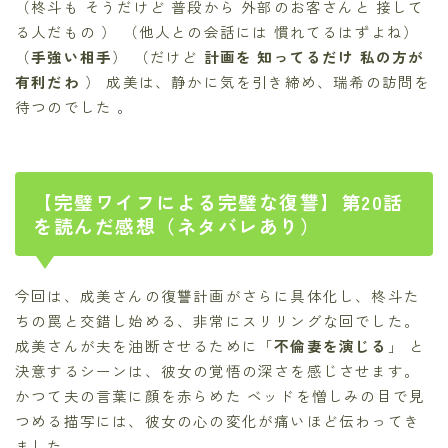
（柊斗も そうだけど 普段から 外部のお客さんと 接して
る人だもの ） （他人との会話には 慣れてるはずよね）
（
手強い相手
） （だけど
計画を 知ってるだけ 私の方が
有利だわ
） 成美は、静かに気を引き締め、瑞希の訪問を
待つのでした 。
【完璧ワイフによる完璧な復讐】第20話
を読んだ感想（ネタバレあり）
今回は、成美さんの復讐計画がさらに具体化し、柊斗た
ちの罠と交錯し始める、非常にスリリングな回でした。
成美さんが夫を油断させるために「
不倫妻を演じる
」 と
決意するシーンは、彼女の覚悟の深さを感じさせます。
かつて夫の言葉に顔を赤らめた ベッドを憎しみの目で見
つめる描写には、彼女の心の変化が痛いほど伝わってき
ました。