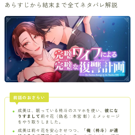
あらすじから結末まで全てネタバレ解説
前話のおさらい
成美は、眠っている柊斗のスマホを使い、
彼にな
りすまして
莉々花（偽名：本宮 彰）とメッセージ
をやり取りしました。
成美は莉々花を安心させつつ、「
俺（柊斗）が連