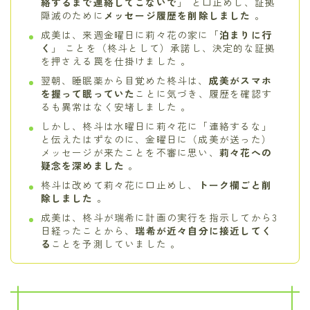
絡するまで連絡してこないで
」 と口止めし、証拠
隠滅のために
メッセージ履歴を削除しました
。
成美は、来週金曜日に莉々花の家に「
泊まりに行
く
」 ことを（柊斗として）承諾し、決定的な証拠
を押さえる罠を仕掛けました 。
翌朝、睡眠薬から目覚めた柊斗は、
成美がスマホ
を握って眠っていた
ことに気づき、履歴を確認す
るも異常はなく安堵しました 。
しかし、柊斗は水曜日に莉々花に「連絡するな」
と伝えたはずなのに、金曜日に（成美が送った）
メッセージが来たことを不審に思い、
莉々花への
疑念を深めました
。
柊斗は改めて莉々花に口止めし、
トーク欄ごと削
除しました
。
成美は、柊斗が瑞希に計画の実行を指示してから3
日経ったことから、
瑞希が近々自分に接近してく
る
ことを予測していました 。