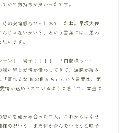
んでいて気持ちが良かったです。
た時の安堵感もひとしおでしたね。早坂大佐
なんじゃないかい？」という言葉には、思わ
と思います。
ーン！「岩子！！！！」「白蘭様っ･･･」
の深い絆と愛情が伝わってきて、涙腺が緩み
た「離れるな 俺の側から」という言葉は、第
と愛情が込められているように感じて、本当に
の想いを確かめ合った二人。これからは幸せ
蘭様の呪いや、まだ何か企んでいそうな咲子