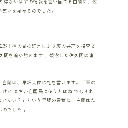
り得ないはずの情報を言い当てる白蘭に、佐
命乞いを始めるのでした。
五郎！神の目の証言により裏の井戸を捜査さ
佐久間を追い詰めます
。観念した佐久間は連
た白蘭は、早坂大佐に礼を言います。「軍の
けど まさか自国民に使うとはね でもそれ
ないかい？」という早坂の言葉に、白蘭はた
ぶのでした
。