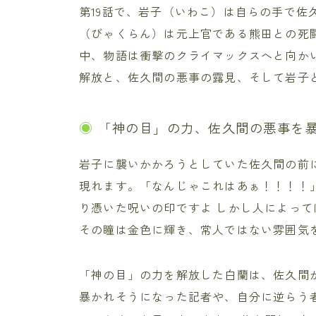
第19話で、岩子（いわこ）は自らの手で佐
（びゃくらん）は元上官である熊田との死
中、物語は衝撃のクライマックスへと向か
解放と、佐久間の悪事の露見、そして岩子
「神の目」の力、佐久間の悪事を
岩子に襲いかかろうとしていた佐久間の前
現れます。「なんじゃこれはあぁ！！！！
り憑いた呪いの印ですよ しかし人によって
その瞳は金色に輝き、常人ではない雰囲気
「神の目」の力を解放した白蘭は、佐久間
暴かれそうになった記者や、自分に逆らう