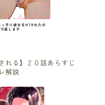
めっ子に彼女をNTRれたの
TR返します
される】２０話あらすじ
レ解説