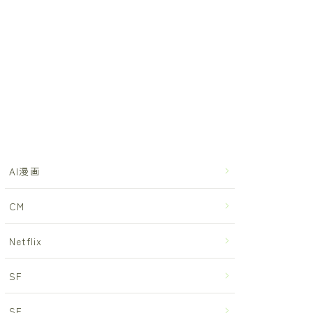
AI漫画
CM
Netflix
SF
SF