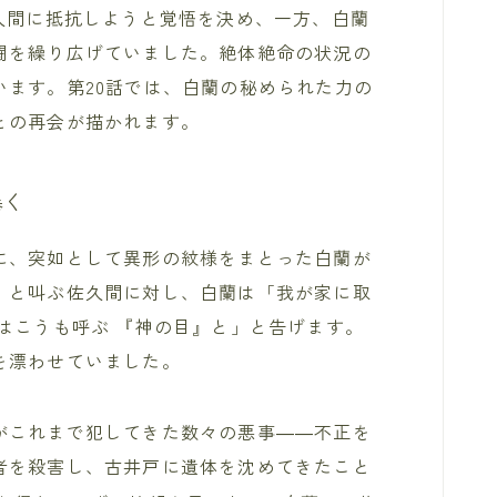
久間に抵抗しようと覚悟を決め、一方、白蘭
闘を繰り広げていました。絶体絶命の状況の
います。第20話では、白蘭の秘められた力の
との再会が描かれます。
暴く
に、突如として異形の紋様をまとった白蘭が
」と叫ぶ佐久間に対し、白蘭は「我が家に取
はこうも呼ぶ 『神の目』と」と告げます。
を漂わせていました。
がこれまで犯してきた数々の悪事――不正を
者を殺害し、古井戸に遺体を沈めてきたこと