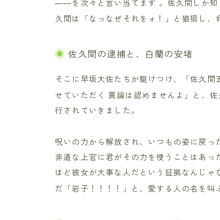
――を次々と言い当てます
。佐久間しか知
久間は「なっなぜそれをォ！」と狼狽し、
佐久間の逮捕と、白蘭の安堵
そこに早坂大佐たちが駆けつけ、「佐久間
せていただく 異論は認めませんよ」と、
行されていきました。
呪いの力から解放され、いつもの姿に戻っ
非道な上官に君がその力を使うことはあった
ほど彼女が大事な人だという証拠なんじゃ
だ「岩子！！！！」と、愛する人の名を叫