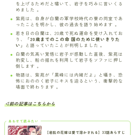
を上げるためだと嘯いて、岩子を巧みに言いくる
めました 。
紫苑は、自身が白蘭の軍学校時代の寮の同室であ
ったことを明かし、彼の過去を語り始めます 。
若き日の白蘭は、20歳で死ぬ運命を受け入れてお
り、
「20歳までのこの命 国のために使いきりた
い」
と語っていたことが判明しました 。
白蘭の気高い覚悟に岩子が感動した直後、紫苑は
豹変し、船の揺れを利用して岩子をソファに押し
倒します 。
物語は、紫苑が「黒峰には内緒だよ」と囁き、恐
怖におののく岩子にキスを迫るという、衝撃的な
場面で終わります 。
◁前の記事はこちらから
あわせて読みたい
【岩肌の花嫁は愛で溶かされる】33話あらすじ