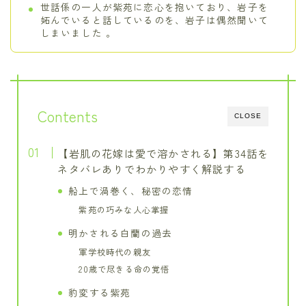
世話係の一人が紫苑に恋心を抱いており、岩子を
妬んでいると話しているのを、岩子は偶然聞いて
しまいました 。
Contents
CLOSE
【岩肌の花嫁は愛で溶かされる】第34話を
ネタバレありでわかりやすく解説する
船上で渦巻く、秘密の恋情
紫苑の巧みな人心掌握
明かされる白蘭の過去
軍学校時代の親友
20歳で尽きる命の覚悟
豹変する紫苑