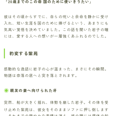
「20歳までのこの命 国のために使いきりたい」
彼はその頃からすでに、自らの呪いと余命を静かに受け
入れ、短い生涯を国のために捧げるという、あまりにも
気高い覚悟を決めていました。この話を聞いた岩子の瞳
には、愛する人への想いが一層強くあふれるのでした。
豹変する紫苑
感動的な逸話に岩子の心が温まった、まさにその瞬間。
物語は奈落の底へと突き落とされます。
親友の妻へ向けられた牙
突然、船が大きく揺れ、体勢を崩した岩子。その体を受
け止めた紫苑は、彼女をそのままソファに押し倒します
。それまでの穏やかな表情は消え、彼の瞳には得体の知