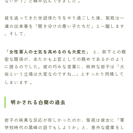
ないか？」と頼み込んできました
。
彼を追ってきた世話係たちをやり過ごした後、紫苑は一
連の出来事を「聞き分けの悪い子たちだ」と一蹴します
。そして、
「女性軍人の士気を高めるのも大変だ」
と、部下との親
密な関係が、あたかも上官としての務めであるかのよう
に語るのでした。彼の巧みな言葉に、純粋な岩子は「大
佐という立場は大変なのですね…」とすっかり同情して
しまいます
。
明かされる白蘭の過去
岩子の純真な反応が珍しかったのか、紫苑は彼女に「軍
学校時代の黒峰の話でもしようか」と、意外な提案をし