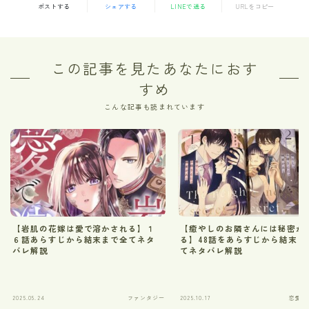
ポストする
シェアする
LINEで送る
URLをコピー
この記事を見たあなたにおす
すめ
こんな記事も読まれています
【岩肌の花嫁は愛で溶かされる】１
【癒やしのお隣さんには秘密が
６話あらすじから結末まで全てネタ
る】48話をあらすじから結末ま
バレ解説
てネタバレ解説
2025.05.24
ファンタジー
2025.10.17
恋愛・