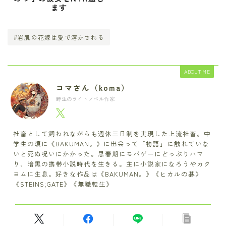
ます
#岩肌の花嫁は愛で溶かされる
ABOUT ME
コマさん（koma）
野生のライトノベル作家
社畜として飼われながらも週休三日制を実現した上流社畜。中
学生の頃に《BAKUMAN。》に出会って「物語」に触れていな
いと死ぬ呪いにかかった。思春期にモバゲーにどっぷりハマ
り、暗黒の携帯小説時代を生きる。主に小説家になろうやカク
ヨムに生息。好きな作品は《BAKUMAN。》《ヒカルの碁》
《STEINS;GATE》《無職転生》