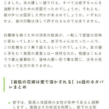
じました。あの優しい語り口も、すべては岩子ちゃんを
油断させるための芝居だったのでしょうか。それとも、
彼の中には屈折した何かがあるのでしょうか。いずれに
せよ、彼の行動は決して許されるものではありません。
白蘭様を救うための決死の船旅が、一転して密室の恐怖
に変わってしまいました。岩子ちゃんはたった一人で、
この危機をどう乗り越えるというのでしょうか。友の妻
に牙をむく紫苑の真意とは一体何なのか。物語はこれま
でで最も衝撃的で、後味の悪い形で幕を閉じ、次号が気
になって仕方がありません。
【岩肌の花嫁は愛で溶かされる】34話のネタバ
レまとめ
岩子は、紫苑と世話係の女性が恋仲であると誤解
します 。紫苑はその状況を利用し、部下の士気