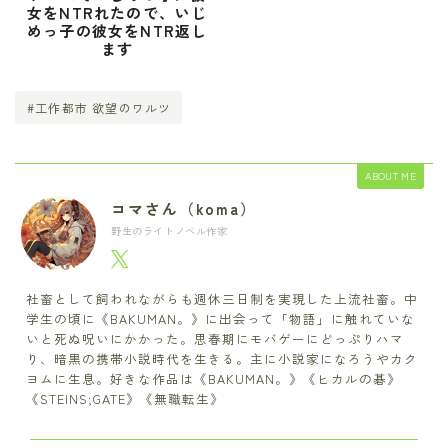
女をNTRれたので、いじ
めっ子の彼女をNTR返し
ます
#工作都市 欲望のワルツ
ABOUT ME
コマさん（koma）
野生のライトノベル作家
社畜として飼われながらも週休三日制を実現した上流社畜。中
学生の頃に《BAKUMAN。》に出会って「物語」に触れていな
いと死ぬ呪いにかかった。思春期にモバゲーにどっぷりハマ
り、暗黒の携帯小説時代を生きる。主に小説家になろうやカク
ヨムに生息。好きな作品は《BAKUMAN。》《ヒカルの碁》
《STEINS;GATE》《無職転生》