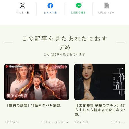
ポストする
シェアする
LINEで送る
URLをコピー
この記事を見たあなたにおす
すめ
こんな記事も読まれています
【慟哭の残響】16話ネタバレ解説
【工作都市 欲望のワルツ】12話
らすじから結末まで全てネタバ
説
2026.06.25
ミステリー・サスペンス
2025.10.26
ミステリー・サ