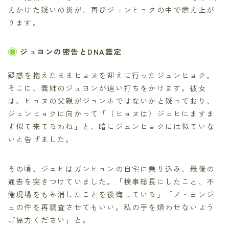
えかけた疑いの炎が、再びジュンヒョクの中で燃え上が
ります。
ジュヨンの密告とDNA鑑定
疑惑を抱えたままヒョヌを迎えに行ったジュンヒョク。
そこに、義姉のジュヨンが追い打ちをかけます。彼女
は、ヒョヌの父親がジョンホではないかと疑っており、
ジュンヒョクに向かって「（ヒョヌは）ジェヒにますま
す似て来てるわね」と、暗にジュンヒョクには似ていな
いと告げました。
その頃、ジェヒはガンヒョンの自宅に乗り込み、最後の
通告を突きつけていました。「検事総長にしたこと、不
倫現場をもみ消したことを後悔している」「ノ・ヨンジ
ュの件を再調査させてもいい。私の手を煩わせないよう
ご協力ください」と。