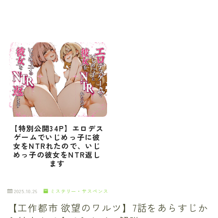
【特別公開34P】エロデス
ゲームでいじめっ子に彼
女をNTRれたので、いじ
めっ子の彼女をNTR返し
ます
2025.10.26
ミステリー・サスペンス
【工作都市 欲望のワルツ】7話をあらすじか