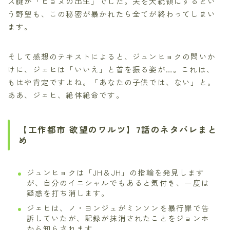
ス腱が「ヒョヌの出生」でした。夫を大統領にするとい
う野望も、この秘密が暴かれたら全てが終わってしまい
ます。
そして感想のテキストによると、ジュンヒョクの問いか
けに、ジェヒは「いいえ」と首を振る姿が…。これは、
もはや肯定ですよね。「あなたの子供では、ない」と。
ああ、ジェヒ、絶体絶命です。
【工作都市 欲望のワルツ】7話のネタバレまと
め
ジュンヒョクは「JH＆JH」の指輪を発見します
が、自分のイニシャルでもあると気付き、一度は
疑惑を打ち消します。
ジェヒは、ノ・ヨンジュがミンソンを暴行罪で告
訴していたが、記録が抹消されたことをジョンホ
から知らされます。