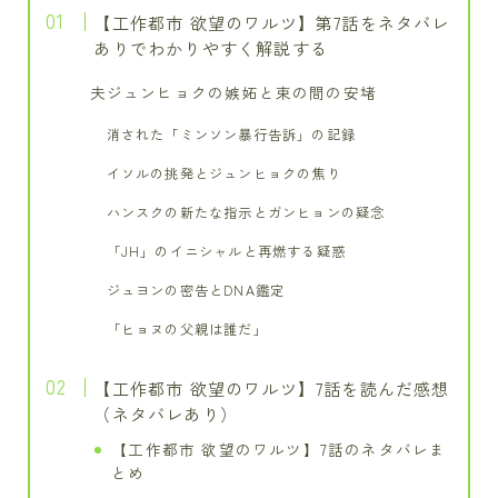
【工作都市 欲望のワルツ】第7話をネタバレ
ありでわかりやすく解説する
夫ジュンヒョクの嫉妬と束の間の安堵
消された「ミンソン暴行告訴」の記録
イソルの挑発とジュンヒョクの焦り
ハンスクの新たな指示とガンヒョンの疑念
「JH」のイニシャルと再燃する疑惑
ジュヨンの密告とDNA鑑定
「ヒョヌの父親は誰だ」
【工作都市 欲望のワルツ】7話を読んだ感想
（ネタバレあり）
【工作都市 欲望のワルツ】7話のネタバレま
とめ