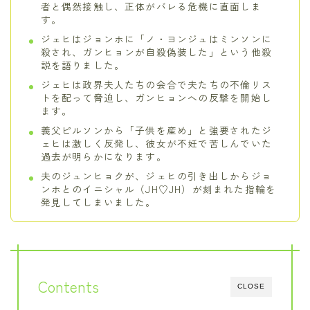
者と偶然接触し、正体がバレる危機に直面しま
す。
ジェヒはジョンホに「ノ・ヨンジュはミンソンに
殺され、ガンヒョンが自殺偽装した」という他殺
説を語りました。
ジェヒは政界夫人たちの会合で夫たちの不倫リス
トを配って脅迫し、ガンヒョンへの反撃を開始し
ます。
義父ピルソンから「子供を産め」と強要されたジ
ェヒは激しく反発し、彼女が不妊で苦しんでいた
過去が明らかになります。
夫のジュンヒョクが、ジェヒの引き出しからジョ
ンホとのイニシャル（JH♡JH）が刻まれた指輪を
発見してしまいました。
Contents
CLOSE