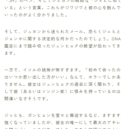
「JH」のペン、そしてジュヨンの執拗な「ジェヒに似て
いる」という言葉。これらがジワジワと彼の心を蝕んで
いったのがよく分かりました。
そして、ジュヨンから送られたメール。恐らくジェヒと
ジョンホに関する決定的な何かだったのでしょう。DNA
鑑定にまで踏み切ったジュンヒョクの絶望が伝わってき
ます。
一方で、イソルの挑発が怖すぎます。「初めて会ったの
はいつか思い出した方がいい」なんて、ホラーでしかあ
りません。彼女はジュンヒョクの過去に深く関わり、そ
して彼（あるいはソンジン家）に恨みを持っているのは
間違いなさそうです。
ジェヒも、ガンヒョンを堂々と脅迫するなど、ますます
強くなっていましたが、彼女の唯一にして最大のアキレ