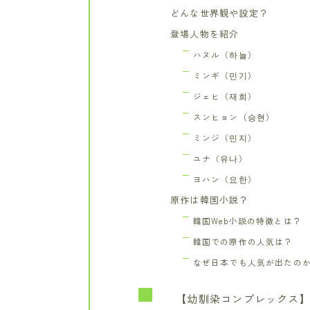
どんな世界観や設定？
登場人物を紹介
ハヌル（하늘）
ミンギ（민기）
ジェヒ（재희）
スンヒョン（승현）
ミンジ（민지）
ユナ（유나）
ヨハン（요한）
原作は韓国小説？
韓国Web小説の特徴とは？
韓国での原作の人気は？
なぜ日本でも人気が出たの
【幼馴染コンプレックス】