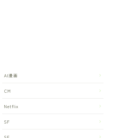
AI漫画
CM
Netflix
SF
SF