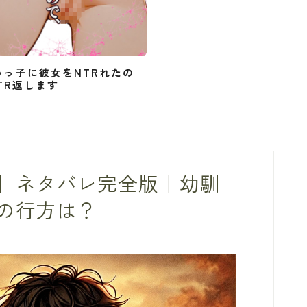
めっ子に彼女をNTRれたの
TR返します
】ネタバレ完全版｜幼馴
の行方は？