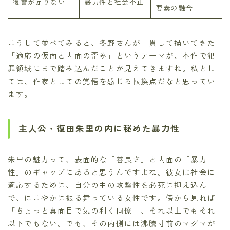
復讐が足りない
暴力性と社会不正
要素の融合
こうして並べてみると、冬野さんが一貫して描いてきた
「適応の仮面と内面の歪み」というテーマが、本作で犯
罪領域にまで踏み込んだことが見えてきますね。私とし
ては、作家としての覚悟を感じる転換点だなと思ってい
ます。
主人公・復田朱里の内に秘めた暴力性
朱里の魅力って、表面的な「善良さ」と内面の「暴力
性」のギャップにあると思うんですよね。彼女は社会に
適応するために、自分の中の攻撃性を必死に抑え込ん
で、にこやかに振る舞っている女性です。傍から見れば
「ちょっと真面目で気の利く同僚」、それ以上でもそれ
以下でもない。でも、その内側には沸騰寸前のマグマが