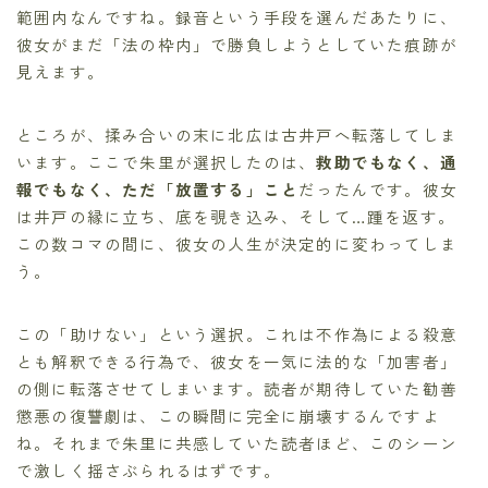
範囲内なんですね。録音という手段を選んだあたりに、
彼女がまだ「法の枠内」で勝負しようとしていた痕跡が
見えます。
ところが、揉み合いの末に北広は古井戸へ転落してしま
います。ここで朱里が選択したのは、
救助でもなく、通
報でもなく、ただ「放置する」こと
だったんです。彼女
は井戸の縁に立ち、底を覗き込み、そして…踵を返す。
この数コマの間に、彼女の人生が決定的に変わってしま
う。
この「助けない」という選択。これは不作為による殺意
とも解釈できる行為で、彼女を一気に法的な「加害者」
の側に転落させてしまいます。読者が期待していた勧善
懲悪の復讐劇は、この瞬間に完全に崩壊するんですよ
ね。それまで朱里に共感していた読者ほど、このシーン
で激しく揺さぶられるはずです。