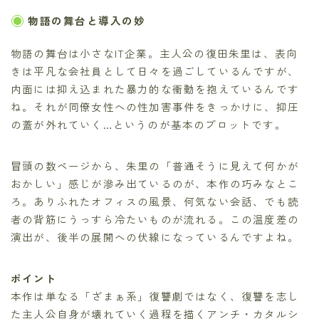
物語の舞台と導入の妙
物語の舞台は小さなIT企業。主人公の復田朱里は、表向
きは平凡な会社員として日々を過ごしているんですが、
内面には抑え込まれた暴力的な衝動を抱えているんです
ね。それが同僚女性への性加害事件をきっかけに、抑圧
の蓋が外れていく…というのが基本のプロットです。
冒頭の数ページから、朱里の「普通そうに見えて何かが
おかしい」感じが滲み出ているのが、本作の巧みなとこ
ろ。ありふれたオフィスの風景、何気ない会話、でも読
者の背筋にうっすら冷たいものが流れる。この温度差の
演出が、後半の展開への伏線になっているんですよね。
ポイント
本作は単なる「ざまぁ系」復讐劇ではなく、復讐を志し
た主人公自身が壊れていく過程を描くアンチ・カタルシ