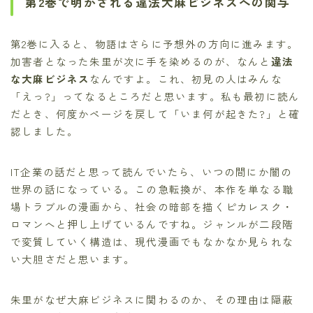
第2巻で明かされる違法大麻ビジネスへの関与
第2巻に入ると、物語はさらに予想外の方向に進みます。
加害者となった朱里が次に手を染めるのが、なんと
違法
な大麻ビジネス
なんですよ。これ、初見の人はみんな
「えっ?」ってなるところだと思います。私も最初に読ん
だとき、何度かページを戻して「いま何が起きた?」と確
認しました。
IT企業の話だと思って読んでいたら、いつの間にか闇の
世界の話になっている。この急転換が、本作を単なる職
場トラブルの漫画から、社会の暗部を描くピカレスク・
ロマンへと押し上げているんですね。ジャンルが二段階
で変質していく構造は、現代漫画でもなかなか見られな
い大胆さだと思います。
朱里がなぜ大麻ビジネスに関わるのか、その理由は隠蔽