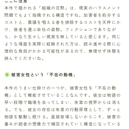
ここに注意
本作で描かれる「組織の沈黙」は、現実のハラスメント
問題でもよく指摘される構造ですね。加害者を処分する
コストと、異議を唱える者を排除するコストを天秤にか
け、後者を選ぶ会社の姿勢。フィクションでありなが
ら、かなり生々しい現実を映していると感じます。同じ
ような場面を実際に経験された方は、読み進める際に心
理的な負担がかかる可能性があるので、無理せず休憩を
挟んでくださいね。
被害女性という「不在の動機」
本作のうまい仕掛けの一つが、被害女性を「不在の動
機」として機能させていることなんです。彼女は物語の
早い段階で職場を去ってしまい、朱里の視界からは消え
る。でも、彼女の存在は朱里の行動原理として、ずっと
物語を駆動し続ける。直接登場しないからこそ、被害の
重みが読者の想像力で補完されていく構造になっている