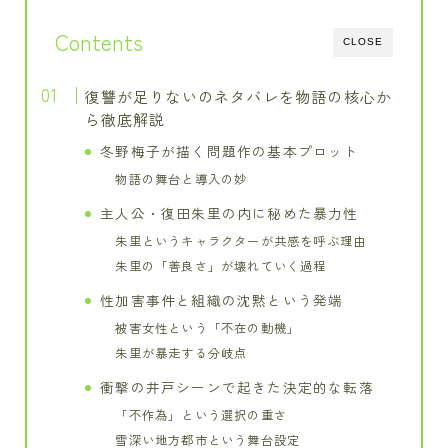
Contents
CLOSE
復讐が足りないのネタバレを物語の核心か
ら徹底解説
冬野梅子が描く問題作の基本プロット
物語の舞台と導入の妙
主人公・復田朱里の内に秘めた暴力性
朱里というキャラクターが共感を呼ぶ理由
朱里の「善良さ」が壊れていく過程
性加害事件と組織の沈黙という発端
被害女性という「不在の動機」
朱里が暴走する分岐点
衝撃の井戸シーンで起きた決定的な転落
「不作為」という選択の重さ
雪深い地方都市という舞台設定