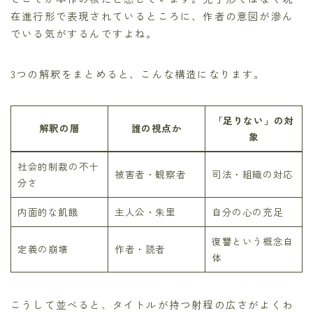
在進行形で表現されているところに、作者の意図が滲ん
でいる気がするんですよね。
3つの解釈をまとめると、こんな構造になります。
「足りない」の対
解釈の層
誰の視点か
象
社会的制裁の不十
被害者・観察者
司法・組織の対応
分さ
内面的な飢餓
主人公・朱里
自分の心の充足
復讐という概念自
定義の崩壊
作者・読者
体
こうして並べると、タイトルが持つ射程の広さがよくわ