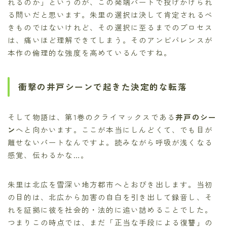
れるのか」というのが、この発端パートで投げかけられ
る問いだと思います。朱里の選択は決して肯定されるべ
きものではないけれど、その選択に至るまでのプロセス
は、痛いほど理解できてしまう。そのアンビバレンスが
本作の倫理的な強度を高めているんですね。
衝撃の井戸シーンで起きた決定的な転落
そして物語は、第1巻のクライマックスである
井戸のシー
ン
へと向かいます。ここが本当にしんどくて、でも目が
離せないパートなんですよ。読みながら呼吸が浅くなる
感覚、伝わるかな…。
朱里は北広を雪深い地方都市へとおびき出します。当初
の目的は、北広から加害の自白を引き出して録音し、そ
れを証拠に彼を社会的・法的に追い詰めることでした。
つまりこの時点では、まだ「正当な手段による復讐」の