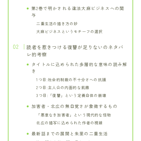
第2巻で明かされる違法大麻ビジネスへの関
与
二重生活の描き方の妙
大麻ビジネスというモチーフの選択
読者を惹きつける復讐が足りないのネタバ
レ的考察
タイトルに込められた多層的な意味の読み解
き
1つ目:社会的制裁の不十分さへの抗議
2つ目:主人公の内面的な飢餓
3つ目:「復讐」という定義自体の崩壊
加害者・北広の無自覚さが象徴するもの
「悪意なき加害者」という現代的な怪物
北広の描写に込められた作者の視線
最新話までの展開と朱里の二重生活