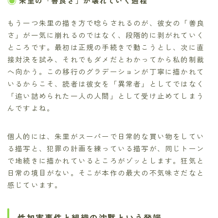
朱里の「善良さ」が壊れていく過程
もう一つ朱里の描き方で唸らされるのが、彼女の「善良
さ」が一気に崩れるのではなく、段階的に剥がれていく
ところです。最初は正規の手続きで動こうとし、次に直
接対決を試み、それでもダメだとわかってから私的制裁
へ向かう。この移行のグラデーションが丁寧に描かれて
いるからこそ、読者は彼女を「異常者」としてではなく
「追い詰められた一人の人間」として受け止めてしまう
んですよね。
個人的には、朱里がスーパーで日常的な買い物をしてい
る描写と、犯罪の計画を練っている描写が、同じトーン
で地続きに描かれているところがゾッとします。狂気と
日常の境目がない。そこが本作の最大の不気味さだなと
感じています。
性加害事件と組織の沈黙という発端