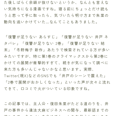
た後しばらく余韻が抜けないというか、なんとも言えな
い気持ちになる漫画ですね。寝る前にちょっとだけ読も
うと思って手に取ったら、気づいたら明け方まで朱里の
動向を追いかけていた…なんてこともありました。
「復讐が足りない あらすじ」「復讐が足りない 井戸 ネ
タバレ」「復讐が足りない 2巻」「復讐が足りない 結
末」「冬野梅子 新作」あたりで検索されている方が多い
みたいですが、特に第1巻のクライマックスから第2巻に
かけての展開が衝撃的すぎて、続きが気になって調べに
来た方も多いんじゃないかなと思います。実際、
Twitter(現X)などのSNSでも「井戸のシーンで震えた」
「2巻で展開がおかしくなった」といった声が次々と流れ
てきて、口コミで火がついている印象ですね。
この記事では、主人公・復田朱里がたどる道のりを、井
戸の事件から違法大麻ビジネスへの関与、最新話までの