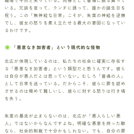
職場で平然と笑っている。同僚として普通に振る舞って
いる。冗談を言って、ランチに誘って、誰かの誕生日を
祝う。この「無神経な日常」こそが、朱里の神経を逆撫
でし、彼女の怒りを煮え立たせる最大の要因になってい
るわけです。
「悪意なき加害者」という現代的な怪物
北広が体現しているのは、私たちの社会に確実に存在す
る「悪意なき加害者」という類型だと思うんです。彼ら
は自分が悪人だとは思っていない。むしろ「普通の人」
として日常を送っている。だからこそ、彼らに罪を認め
させるのは極めて難しいし、彼らに対する怒りは行き場
を失う。
朱里の暴走が止まらないのは、北広が「悪人らしい悪
人」ではないからなんですよね。明確な悪意を持った敵
なら、社会的制裁で十分かもしれない。でも、自分の罪