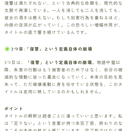
復讐は満たされない、という古典的な命題を、現代的な
文脈で再演している。一人を消しても二人を消しても、
彼女の渇きは癒えない。むしろ加害行為を重ねるほど、
内側の空洞が広がっていく。この恐ろしい増幅作用が、
タイトルの底で響き続けているんです。
3つ目:「復讐」という定義自体の崩壊
3つ目は、
「復讐」という定義自体の崩壊
。物語中盤以
降、朱里の行動はもう被害者のためではなく、自分の破
滅的な情動に従った暴走になっていく。本来の目的を見
失って、ただ破壊衝動に身を任せている状態を、このタ
イトルは皮肉に映しているのかもしれません。
ポイント
タイトルの解釈は読者ごとに違っていいと思います。私
は「足りない」という言葉が持つ未完了感、終わりのな
さこそが本作の核だと感じています。完了形ではなく現