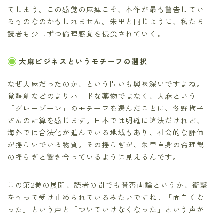
てしまう。この感覚の麻痺こそ、本作が最も警告してい
るものなのかもしれません。朱里と同じように、私たち
読者も少しずつ倫理感覚を侵食されていく。
大麻ビジネスというモチーフの選択
なぜ大麻だったのか、という問いも興味深いですよね。
覚醒剤などのよりハードな薬物ではなく、大麻という
「グレーゾーン」のモチーフを選んだことに、冬野梅子
さんの計算を感じます。日本では明確に違法だけれど、
海外では合法化が進んでいる地域もあり、社会的な評価
が揺らいでいる物質。その揺らぎが、朱里自身の倫理観
の揺らぎと響き合っているように見えるんです。
この第2巻の展開、読者の間でも賛否両論というか、衝撃
をもって受け止められているみたいですね。「面白くな
った」という声と「ついていけなくなった」という声が