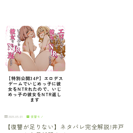
【特別公開34P】エロデス
ゲームでいじめっ子に彼
女をNTRれたので、いじ
めっ子の彼女をNTR返し
ます
2026.05.01
復讐モノ
【復讐が足りない】ネタバレ完全解説!井戸