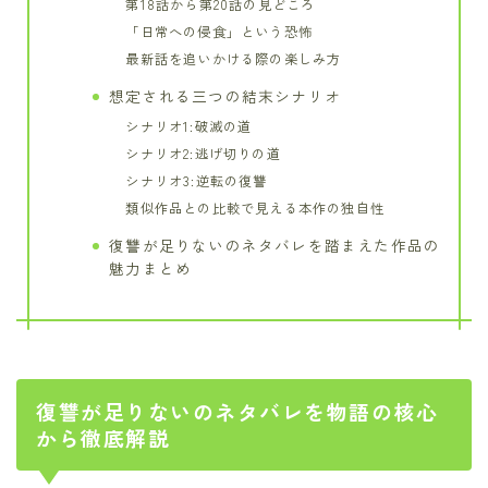
第18話から第20話の見どころ
「日常への侵食」という恐怖
最新話を追いかける際の楽しみ方
想定される三つの結末シナリオ
シナリオ1:破滅の道
シナリオ2:逃げ切りの道
シナリオ3:逆転の復讐
類似作品との比較で見える本作の独自性
復讐が足りないのネタバレを踏まえた作品の
魅力まとめ
復讐が足りないのネタバレを物語の核心
から徹底解説