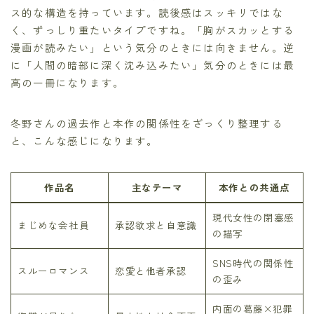
ス的な構造を持っています。読後感はスッキリではな
く、ずっしり重たいタイプですね。「胸がスカッとする
漫画が読みたい」という気分のときには向きません。逆
に「人間の暗部に深く沈み込みたい」気分のときには最
高の一冊になります。
冬野さんの過去作と本作の関係性をざっくり整理する
と、こんな感じになります。
作品名
主なテーマ
本作との共通点
現代女性の閉塞感
まじめな会社員
承認欲求と自意識
の描写
SNS時代の関係性
スルーロマンス
恋愛と他者承認
の歪み
内面の葛藤×犯罪