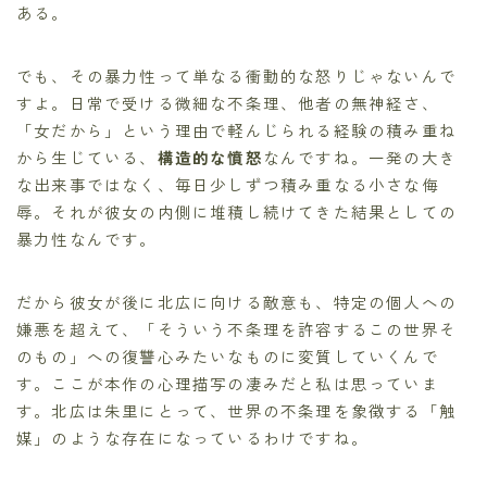
ある。
でも、その暴力性って単なる衝動的な怒りじゃないんで
すよ。日常で受ける微細な不条理、他者の無神経さ、
「女だから」という理由で軽んじられる経験の積み重ね
から生じている、
構造的な憤怒
なんですね。一発の大き
な出来事ではなく、毎日少しずつ積み重なる小さな侮
辱。それが彼女の内側に堆積し続けてきた結果としての
暴力性なんです。
だから彼女が後に北広に向ける敵意も、特定の個人への
嫌悪を超えて、「そういう不条理を許容するこの世界そ
のもの」への復讐心みたいなものに変質していくんで
す。ここが本作の心理描写の凄みだと私は思っていま
す。北広は朱里にとって、世界の不条理を象徴する「触
媒」のような存在になっているわけですね。