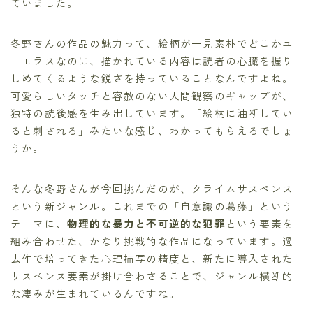
ていました。
冬野さんの作品の魅力って、絵柄が一見素朴でどこかユ
ーモラスなのに、描かれている内容は読者の心臓を握り
しめてくるような鋭さを持っていることなんですよね。
可愛らしいタッチと容赦のない人間観察のギャップが、
独特の読後感を生み出しています。「絵柄に油断してい
ると刺される」みたいな感じ、わかってもらえるでしょ
うか。
そんな冬野さんが今回挑んだのが、クライムサスペンス
という新ジャンル。これまでの「自意識の葛藤」という
テーマに、
物理的な暴力と不可逆的な犯罪
という要素を
組み合わせた、かなり挑戦的な作品になっています。過
去作で培ってきた心理描写の精度と、新たに導入された
サスペンス要素が掛け合わさることで、ジャンル横断的
な凄みが生まれているんですね。