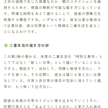
工作の過程で生じた負債なのか、闇のコネクションを維
持するためか、複数の解釈が可能な描き方になっていま
す。明確な説明をあえて避けることで、読者の想像力を
刺激する構造ですね。いずれにせよ、彼女は昼は善良な
IT企業社員、夜は犯罪者という極端な二重生活を送るこ
とになるわけです。
二重生活の描き方の妙
この第2巻の凄みは、朱里の二重生活を「特別な事件」と
してではなく「新しい日常」として描いていることなん
ですよ。朝起きて、出社して、同僚と挨拶を交わし、ラ
ンチを食べる。その合間に、彼女は誰にも言えない仕事
をしている。日常と非日常の境目が完全に消えていく描
写が、もう怖くて仕方ない。
読者は朱里の日常のリズムに巻き込まれていくうちに、
犯罪行為すらも「まぁそういうものか」と受け入れ始め