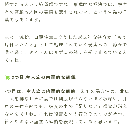
軽すぎるという絶望感ですね。形式的な解決では、被害
者の尊厳も周囲の義憤も癒やされない、という告発の言
葉でもあります。
示談、減給、口頭注意…そうした形式的な処分が「もう
片付いたこと」として処理されていく現実への、静かで
深い怒り。タイトルはまずこの怒りを受け止めているん
ですね。
2つ目:主人公の内面的な飢餓
2つ目は、
主人公の内面的な飢餓
。朱里の暴力性は、北広
一人を排除した程度では到底収まらないほど根深い。井
戸の一件を経ても、彼女の中で「足りない」感覚が消え
ないんですね。これは復讐という行為そのものが持つ、
終わりのない虚無の連鎖を表現していると思います。