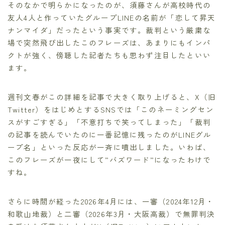
そのなかで明らかになったのが、須藤さんが高校時代の
友人4人と作っていたグループLINEの名前が「恋して昇天
ナンマイダ」だったという事実です。裁判という厳粛な
場で突然飛び出したこのフレーズは、あまりにもインパ
クトが強く、傍聴した記者たちも思わず注目したといい
ます。
週刊文春がこの詳細を記事で大きく取り上げると、X（旧
Twitter）をはじめとするSNSでは「このネーミングセン
スがすごすぎる」「不意打ちで笑ってしまった」「裁判
の記事を読んでいたのに一番記憶に残ったのがLINEグル
ープ名」といった反応が一斉に噴出しました。いわば、
このフレーズが一夜にして”バズワード”になったわけで
すね。
さらに時間が経った2026年4月には、一審（2024年12月・
和歌山地裁）と二審（2026年3月・大阪高裁）で無罪判決