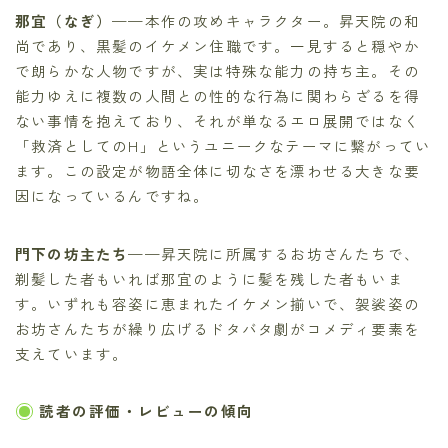
那宜（なぎ）
——本作の攻めキャラクター。昇天院の和
尚であり、黒髪のイケメン住職です。一見すると穏やか
で朗らかな人物ですが、実は特殊な能力の持ち主。その
能力ゆえに複数の人間との性的な行為に関わらざるを得
ない事情を抱えており、それが単なるエロ展開ではなく
「救済としてのH」というユニークなテーマに繋がってい
ます。この設定が物語全体に切なさを漂わせる大きな要
因になっているんですね。
門下の坊主たち
——昇天院に所属するお坊さんたちで、
剃髪した者もいれば那宜のように髪を残した者もいま
す。いずれも容姿に恵まれたイケメン揃いで、袈裟姿の
お坊さんたちが繰り広げるドタバタ劇がコメディ要素を
支えています。
読者の評価・レビューの傾向