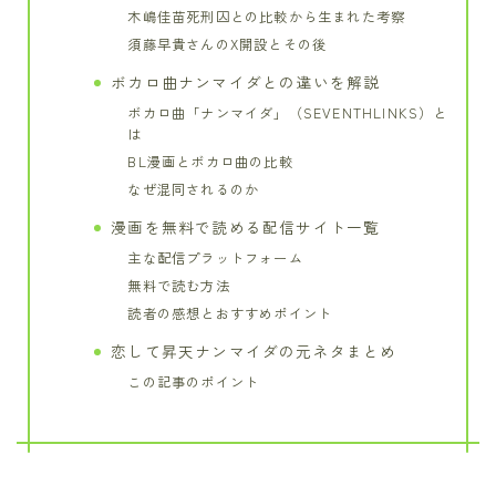
木嶋佳苗死刑囚との比較から生まれた考察
須藤早貴さんのX開設とその後
ボカロ曲ナンマイダとの違いを解説
ボカロ曲「ナンマイダ」（SEVENTHLINKS）と
は
BL漫画とボカロ曲の比較
なぜ混同されるのか
漫画を無料で読める配信サイト一覧
主な配信プラットフォーム
無料で読む方法
読者の感想とおすすめポイント
恋して昇天ナンマイダの元ネタまとめ
この記事のポイント