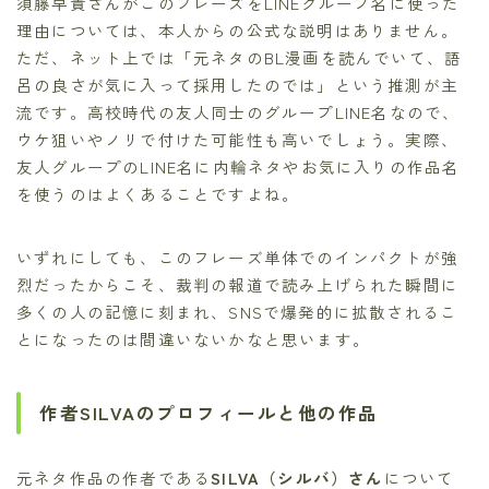
須藤早貴さんがこのフレーズをLINEグループ名に使った
理由については、本人からの公式な説明はありません。
ただ、ネット上では「元ネタのBL漫画を読んでいて、語
呂の良さが気に入って採用したのでは」という推測が主
流です。高校時代の友人同士のグループLINE名なので、
ウケ狙いやノリで付けた可能性も高いでしょう。実際、
友人グループのLINE名に内輪ネタやお気に入りの作品名
を使うのはよくあることですよね。
いずれにしても、このフレーズ単体でのインパクトが強
烈だったからこそ、裁判の報道で読み上げられた瞬間に
多くの人の記憶に刻まれ、SNSで爆発的に拡散されるこ
とになったのは間違いないかなと思います。
作者SILVAのプロフィールと他の作品
元ネタ作品の作者である
SILVA（シルバ）さん
について