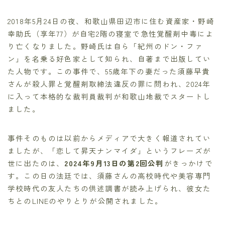
2018年5月24日の夜、和歌山県田辺市に住む資産家・野崎
幸助氏（享年77）が自宅2階の寝室で急性覚醒剤中毒によ
り亡くなりました。野崎氏は自ら「紀州のドン・ファ
ン」を名乗る好色家として知られ、自著まで出版してい
た人物です。この事件で、55歳年下の妻だった須藤早貴
さんが殺人罪と覚醒剤取締法違反の罪に問われ、2024年
に入って本格的な裁判員裁判が和歌山地裁でスタートし
ました。
事件そのものは以前からメディアで大きく報道されてい
ましたが、「恋して昇天ナンマイダ」というフレーズが
世に出たのは、
2024年9月13日の第2回公判
がきっかけで
す。この日の法廷では、須藤さんの高校時代や美容専門
学校時代の友人たちの供述調書が読み上げられ、彼女た
ちとのLINEのやりとりが公開されました。