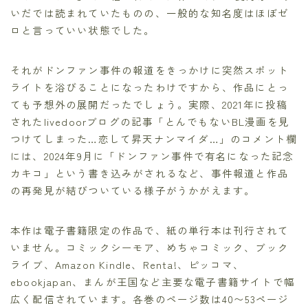
いだでは読まれていたものの、一般的な知名度はほぼゼ
ロと言っていい状態でした。
それがドンファン事件の報道をきっかけに突然スポット
ライトを浴びることになったわけですから、作品にとっ
ても予想外の展開だったでしょう。実際、2021年に投稿
されたlivedoorブログの記事「とんでもないBL漫画を見
つけてしまった…恋して昇天ナンマイダ…」のコメント欄
には、2024年9月に「ドンファン事件で有名になった記念
カキコ」という書き込みがされるなど、事件報道と作品
の再発見が結びついている様子がうかがえます。
本作は電子書籍限定の作品で、紙の単行本は刊行されて
いません。コミックシーモア、めちゃコミック、ブック
ライブ、Amazon Kindle、Renta!、ピッコマ、
ebookjapan、まんが王国など主要な電子書籍サイトで幅
広く配信されています。各巻のページ数は40〜53ページ