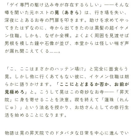
「ゲイ専門の駆け込み寺が存在するらしい」——そんな
噂を聞いた元ホストの
晃（あきら）
は、行き場を失い、
深夜にとあるお寺の門扉を叩きます。助けを求めてやっ
てきたはずなのに、寺から出てきたのは黒髪の超イケメ
ン住職。しかも、なぜか全裸。よくよく周囲を見渡せば
男根を模した鐘や石像が並び、本堂からは怪しい喘ぎ声
が漏れ聞こえてくる……。
「こ、ここはまさかのハッテン場!?」と完全に面食らう
晃。しかし他に行くあてもない彼に、イケメン住職は朗
らかに語りかけます。
「ここにとどまるか否か、お前が
見極めろ」
と。こうして晃はこの奇妙なお寺——「昇天
院」に身を寄せることを決意。禊を終えて「蓮珠（れん
じゅ）」という法名を授かり、お坊さんとしての修行生
活を始めることになります。
物語は晃の昇天院でのドタバタな日常を中心に進んでい