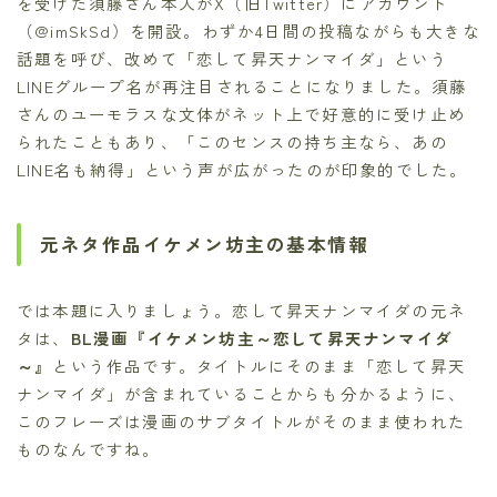
を受けた須藤さん本人がX（旧Twitter）にアカウント
（@imSkSd）を開設。わずか4日間の投稿ながらも大きな
話題を呼び、改めて「恋して昇天ナンマイダ」という
LINEグループ名が再注目されることになりました。須藤
さんのユーモラスな文体がネット上で好意的に受け止め
られたこともあり、「このセンスの持ち主なら、あの
LINE名も納得」という声が広がったのが印象的でした。
元ネタ作品イケメン坊主の基本情報
では本題に入りましょう。恋して昇天ナンマイダの元ネ
タは、
BL漫画『イケメン坊主～恋して昇天ナンマイダ
～』
という作品です。タイトルにそのまま「恋して昇天
ナンマイダ」が含まれていることからも分かるように、
このフレーズは漫画のサブタイトルがそのまま使われた
ものなんですね。