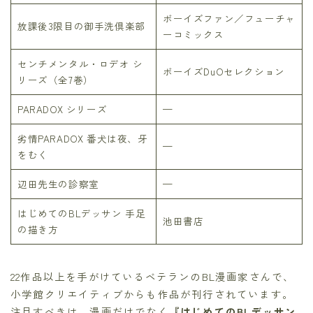
ボーイズファン／フューチャ
放課後3限目の御手洗倶楽部
ーコミックス
センチメンタル・ロデオ シ
ボーイズDuOセレクション
リーズ（全7巻）
PARADOX シリーズ
—
劣情PARADOX 番犬は夜、牙
—
をむく
辺田先生の診察室
—
はじめてのBLデッサン 手足
池田書店
の描き方
22作品以上を手がけているベテランのBL漫画家さんで、
小学館クリエイティブからも作品が刊行されています。
注目すべきは、漫画だけでなく
『はじめてのBLデッサン