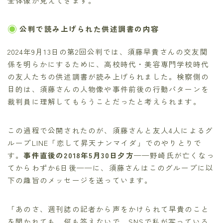
全体像が見えてきます。
公判で読み上げられた供述調書の内容
2024年9月13日の第2回公判では、須藤早貴さんの交友関
係を明らかにするために、高校時代・美容専門学校時代
の友人たちの供述調書が読み上げられました。検察側の
目的は、須藤さんの人物像や事件前後の行動パターンを
裁判員に理解してもらうことだったと考えられます。
この過程で公開されたのが、須藤さんと友人4人によるグ
ループLINE「恋して昇天ナンマイダ」でのやりとりで
す。
事件直後の2018年5月30日夕方
——野崎氏が亡くなっ
てからわずか6日後——に、須藤さんはこのグループに以
下の趣旨のメッセージを送っています。
「あのさ、週刊誌の記者から声をかけられて早貴のこと
を聞かれても、何も答えないで。SNSで私が写っている