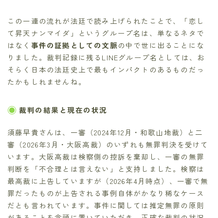
この一連の流れが法廷で読み上げられたことで、「恋し
て昇天ナンマイダ」というグループ名は、単なるネタで
はなく
事件の証拠としての文脈
の中で世に出ることにな
りました。裁判記録に残るLINEグループ名としては、お
そらく日本の法廷史上で最もインパクトのあるものだっ
たかもしれませんね。
裁判の結果と現在の状況
須藤早貴さんは、一審（2024年12月・和歌山地裁）と二
審（2026年3月・大阪高裁）のいずれも無罪判決を受けて
います。大阪高裁は検察側の控訴を棄却し、一審の無罪
判断を「不合理とは言えない」と支持しました。検察は
最高裁に上告していますが（2026年4月時点）、一審で無
罪だったものが上告される事例自体がかなり稀なケース
だとも言われています。事件に関しては推定無罪の原則
があることを念頭に置いていただき、正確な裁判の状況