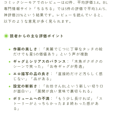
コミックシーモアでのレビューは42件、平均評価3.4。BL
専門情報サイト「ちるちる」では5件の評価で平均3.4/5、
神評価20%という結果です。レビューを読んでいると、
以下のような意見が多く見られます。
読者からの主な評価ポイント
作画の美しさ
：「美麗でじつに丁寧なタッチの絵
だけでも星5の価値あり」という声が複数
ギャグとシリアスのバランス
：「木魚ポクポクの
シーンで笑った」「お寺ギャグが秀逸」
エロ描写の品の良さ
：「直接的だけど汚らしく感
じない」「品がある」
設定の斬新さ
：「お坊さんBLという新しい切り口
が面白い」「展開が良い意味で裏切られる」
ボリュームへの不満
：「もう少し長ければ」「ス
トーリーがとっちらかったまま終わった感があ
る」