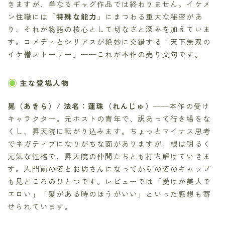
きますが、単なるギャグ作品では終わりません。イケメ
ン住職には
「特殊な能力」
にまつわる重大な秘密があ
り、それが物語の核心として切なさと深みを加えていま
す。コメディとシリアスが絶妙に交錯する「天下無双の
イケ僧ストーリー」——これが本作の売り文句です。
主な登場人物
晃（あきら）/ 法名：蓮珠（れんじゅ）
——本作の受け
キャラクター。元ホストの青年で、訳あって行き場をな
くし、昇天院に転がり込みます。ちょっとマイナス思考
でネガティブになりがちな面がありますが、根は明るく
元気な性格で、昇天院の仲間たちとも打ち解けていきま
す。入門前の姿とお坊さんになってからの姿のギャップ
も見どころのひとつです。レビューでは「受けが美人で
エロい」「髪がある時のほうがいい」といった感想も寄
せられています。