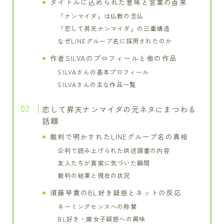
タイトルに込められた意味と言葉の由来
「ナンマイダ」は仏教の念仏
「恋して昇天ナンマイダ」の三重構造
なぜLINEグループ名に採用されたのか
作者SILVAのプロフィールと他の作品
SILVAさんの基本プロフィール
SILVAさんの主な作品一覧
恋して昇天ナンマイダの元ネタにまつわる
話題
裁判で明かされたLINEグループ名の真相
公判で読み上げられた供述調書の内容
友人たちが真実に気づいた瞬間
裁判の結果と現在の状況
須藤早貴のBL好き疑惑とネットの反応
ネーミングセンスへの称賛
BL好き・腐女子疑惑への興味