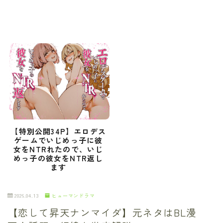
【特別公開34P】エロデス
ゲームでいじめっ子に彼
女をNTRれたので、いじ
めっ子の彼女をNTR返し
ます
2026.04.13
ヒューマンドラマ
【恋して昇天ナンマイダ】元ネタはBL漫