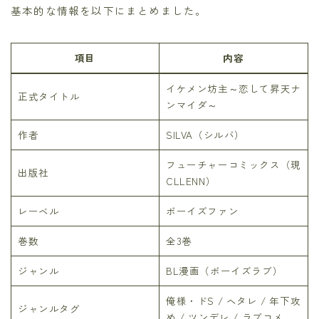
基本的な情報を以下にまとめました。
項目
内容
イケメン坊主～恋して昇天ナ
正式タイトル
ンマイダ～
作者
SILVA（シルバ）
フューチャーコミックス（現
出版社
CLLENN）
レーベル
ボーイズファン
巻数
全3巻
ジャンル
BL漫画（ボーイズラブ）
俺様・ドS / ヘタレ / 年下攻
ジャンルタグ
め / ツンデレ / ラブコメ