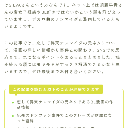
はSILVAさんという方なんです。ネット上では須藤早貴さ
んの腐女子疑惑やBL好きではないかという話も飛び交っ
ていますし、ボカロ曲のナンマイダと混同している方も
いるようです。
この記事では、恋して昇天ナンマイダの元ネタについ
て、漫画の詳しい情報から事件との関わり、SNSでの反
応まで、気になるポイントをまるっとまとめました。読
み終わる頃にはモヤモヤがすっきり解消できるかなと思
いますので、ぜひ最後までお付き合いください。
この記事を読むと以下のことが理解できます
恋して昇天ナンマイダの元ネタであるBL漫画の作
品情報
紀州のドンファン事件でこのフレーズが話題にな
った経緯