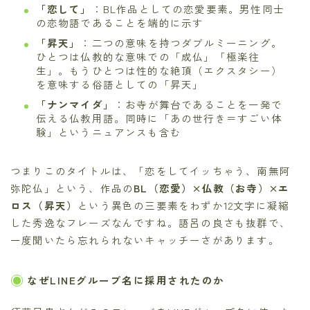
「恋して」
：BL作品としての恋愛要素。男性同士
の恋物語であることを端的に示す
「昇天」
：二つの意味を持つダブルミーニング。
ひとつは仏教的な意味での「成仏」「極楽往
生」。もうひとつは性的な絶頂（エクスタシー）
を意味する俗語としての「昇天」
「ナンマイダ」
：お寺が舞台であることを一発で
伝える仏教用語。同時に「あの世行き＝すごい体
験」というニュアンスも含む
つまりこのタイトルは、「恋をしてイッちゃう、南無阿
弥陀仏」という、作品の
BL（恋愛）×仏教（お寺）×エ
ロス（昇天）
という異色の三要素をわずか12文字に凝縮
した秀逸なフレーズなんですね。語呂の良さも抜群で、
一度聞いたら忘れられないキャッチーさがあります。
なぜLINEグループ名に採用されたのか