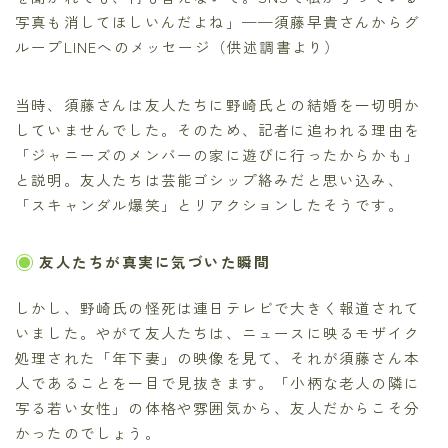
写真も消してほしいんだよね」——須藤早貴さんからグ
ループLINEへのメッセージ（供述調書より）
当時、須藤さんは友人たちに野崎氏との結婚を一切明か
していませんでした。そのため、記者に追われる理由を
「ジャニーズのメンバーの家に遊びに行ったからかも」
と説明。友人たちは芸能ゴシップ絡みだと思い込み、
「スキャンダル爆笑」とリアクションしたそうです。
友人たちが真実に気づいた瞬間
しかし、野崎氏の怪死は連日テレビで大きく報道されて
いました。やがて友人たちは、ニュースに映るモザイク
処理された「年下妻」の映像を見て、それが須藤さん本
人であることを一目で見抜きます。「小柄な老人の隣に
写る若い女性」の体格や雰囲気から、友人だからこそ分
かったのでしょう。