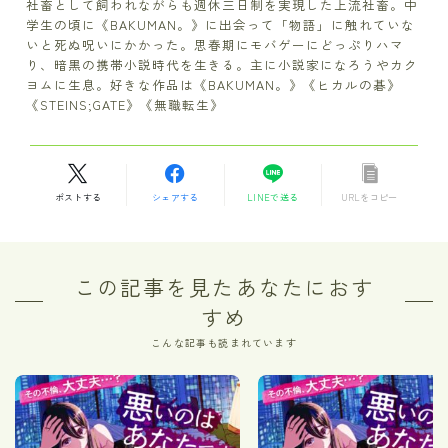
社畜として飼われながらも週休三日制を実現した上流社畜。中
学生の頃に《BAKUMAN。》に出会って「物語」に触れていな
いと死ぬ呪いにかかった。思春期にモバゲーにどっぷりハマ
り、暗黒の携帯小説時代を生きる。主に小説家になろうやカク
ヨムに生息。好きな作品は《BAKUMAN。》《ヒカルの碁》
《STEINS;GATE》《無職転生》
ポストする
シェアする
LINEで送る
URLをコピー
この記事を見たあなたにおす
すめ
こんな記事も読まれています