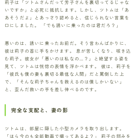
莉子は「ツトムさんだって芳子さんを裏切ってるじゃな
いですか」と必死に抵抗します。しかし、ツトムは「あ
あそうだよ」とあっさり認めると、信じられない言葉を
口にしました。 「でも誘いに乗ったのは君だろ？」
悪いのは、誘いに乗ったお前だ。そう言わんばかりに、
彼は莉子の首に手をかけます。 息が苦しくなり、咳き込
む莉子。彼女が「悪いのは私なの…？」と絶望する姿を
見て、ツトムは恍惚の表情を浮かべます。 彼は、莉子を
「彼氏も僕の妻も裏切る最低な人間」だと罵倒した上
で、「そんな莉子ちゃんを救えるのは僕しかいない」
と、歪んだ救いの手を差し伸べるのです。
完全な支配と、妻の影
ツトムは、部屋に隠した小型カメラを取り出します。
「ほら今のも全部動画で撮ってあるよ？」 莉子の弱みを