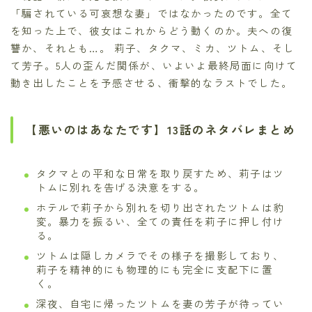
「騙されている可哀想な妻」ではなかったのです。全て
を知った上で、彼女はこれからどう動くのか。夫への復
讐か、それとも…。 莉子、タクマ、ミカ、ツトム、そし
て芳子。5人の歪んだ関係が、いよいよ最終局面に向けて
動き出したことを予感させる、衝撃的なラストでした。
【悪いのはあなたです】13話のネタバレまとめ
タクマとの平和な日常を取り戻すため、莉子はツ
トムに別れを告げる決意をする。
ホテルで莉子から別れを切り出されたツトムは豹
変。暴力を振るい、全ての責任を莉子に押し付け
る。
ツトムは隠しカメラでその様子を撮影しており、
莉子を精神的にも物理的にも完全に支配下に置
く。
深夜、自宅に帰ったツトムを妻の芳子が待ってい