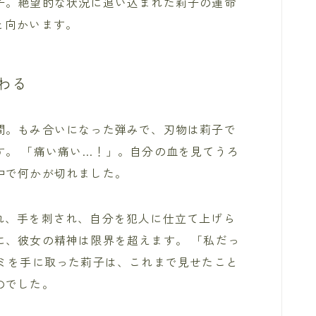
子。絶望的な状況に追い込まれた莉子の運命
と向かいます。
わる
間。もみ合いになった弾みで、刃物は莉子で
す。 「痛い痛い…！」。自分の血を見てうろ
中で何かが切れました。
れ、手を刺され、自分を犯人に仕立て上げら
に、彼女の精神は限界を超えます。 「私だっ
サミを手に取った莉子は、これまで見せたこと
のでした。