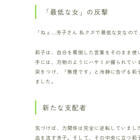
「最低な女」の反撃
「ねぇ…芳子さん 私クズで最低な女なので
莉子は、自分を罵倒した言葉をそのまま使
手には、刃物のようにハサミが握られてい
突きつけ、「無理です」と冷静に告げる莉
ました。
新たな支配者
気づけば、力関係は完全に逆転していまし
血を流す芳子。そして、その中央に立つ莉