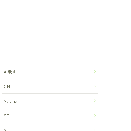
AI漫画
CM
Netflix
SF
SF