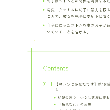
莉子はツトムとの関係を清算する
豹変したツトムは莉子に暴力を振
ことで、彼女を完全に支配下に置
自宅に戻ったツトムを妻の芳子が
いていることを告げる。
Contents
【悪いのはあなたです】第16
る
絶望の淵で、少女は悪魔に変
「最低な女」の反撃