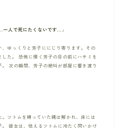
…
一人で死にたくないです…
」
い、ゆっくりと芳子ににじり寄ります。その
ました。 恐怖に慄く芳子の目の前にハサミを
子。 次の瞬間、芳子の絶叫が部屋に響き渡り
た。ツトムを縛っていた縄は解かれ、床には
子。 彼女は、怯えるツトムに冷たく問いかけ