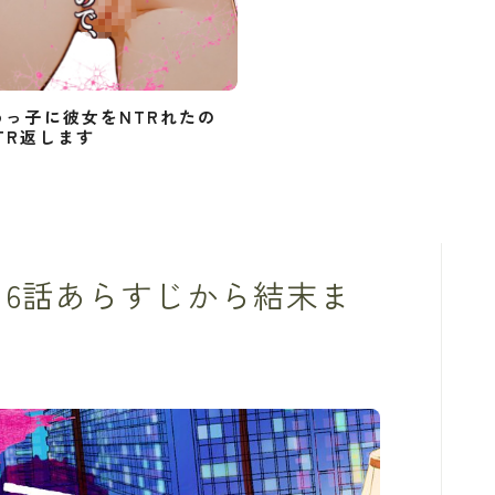
めっ子に彼女をNTRれたの
TR返します
16話あらすじから結末ま