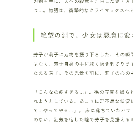
刃物を手に、夫への殺意を告白した妻・芳
は…。物語は、衝撃的なクライマックスへ
絶望の淵で、少女は悪魔に変
芳子が莉子に刃物を振り下ろした、その瞬
はなく、芳子自身の手に深く突き刺さりま
たえる芳子。その光景を前に、莉子の心の
「こんなの酷すぎる…」。裸の写真を撮ら
れようとしている。あまりに理不尽な状況
て…やってやる…」。 床に落ちていたハ
のない、狂気を宿した瞳で芳子を見据える