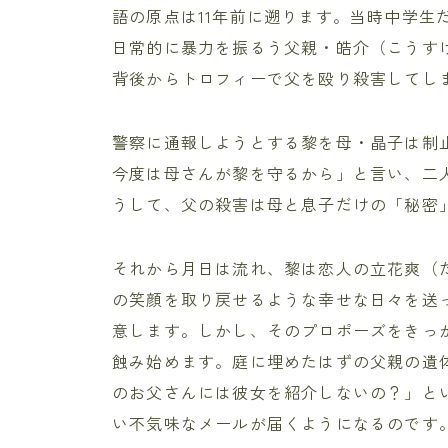
語の原点は11年前に遡ります。当時中学生
日常的に暴力を振るう父親・皓介（こうす
背後からトロフィーで父を殴り殺害してし
警察に通報しようとする黎を母・晶子は制
今度は母さんが黎を守るから」と言い、二
うして、父の殺害は母と息子だけの「秘密
それから月日は流れ、黎は恋人の立花爽（た
の笑顔を取り戻せるような幸せな日々を送
意します。しかし、そのプロポーズをきっ
蝕み始めます。庭に埋めたはずの父親の遺
のお父さんには彼女を紹介しないの？」と
い不気味なメールが届くようになるのです