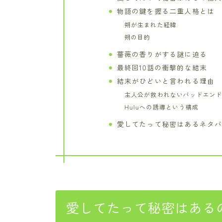
物語の鍵を握る二重人格とは
朔が生まれた経緯
朔の目的
薔薇の香りがする謎に迫る
最終回10話の衝撃的な結末
結末がひどいと言われる理由
主人公が救われないバッドエン
Huluへの誘導という構成
愛してたって秘密はあるネタ
愛してたって秘密はある