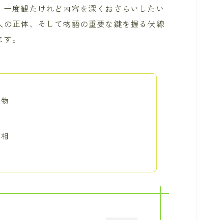
、一度観たけれど内容を深くおさらいしたい
人の正体、そして物語の重要な鍵を握る伏線
ます。
人物
末
真相
価