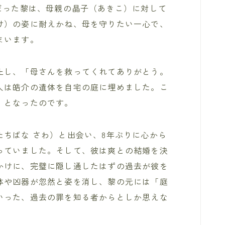
だった黎は、母親の晶子（あきこ）に対して
け）の姿に耐えかね、母を守りたい一心で、
まいます。
止し、「母さんを救ってくれてありがとう。
人は皓介の遺体を自宅の庭に埋めました。こ
」となったのです。
ちばな さわ）と出会い、8年ぶりに心から
っていました。そして、彼は爽との結婚を決
かけに、完璧に隠し通したはずの過去が彼を
体や凶器が忽然と姿を消し、黎の元には「庭
いった、過去の罪を知る者からとしか思えな
。