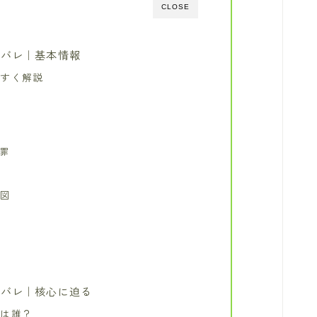
CLOSE
タバレ｜基本情報
やすく解説
う罪
関図
タバレ｜核心に迫る
人は誰？