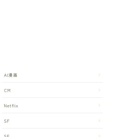
AI漫画
CM
Netflix
SF
SF