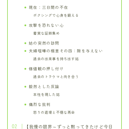
現在：三日間の不在
ボクシングで心身を鍛える
攻撃を恐れない心
着実な証拠集め
姑の突然の訪問
夫婦喧嘩の極意その四：隙を与えない
過去の出来事を持ち出す姑
価値観の押し付け
過去のトラウマと向き合う
毅然とした反論
本性を現した姑
痛烈な批判
怒りの退場と不穏な再会
【我慢の限界～ずっと黙ってきたけど今日