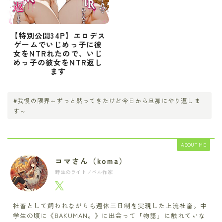
【特別公開34P】エロデス
ゲームでいじめっ子に彼
女をNTRれたので、いじ
めっ子の彼女をNTR返し
ます
#我慢の限界～ずっと黙ってきたけど今日から旦那にやり返しま
す～
ABOUT ME
コマさん（koma）
野生のライトノベル作家
社畜として飼われながらも週休三日制を実現した上流社畜。中
学生の頃に《BAKUMAN。》に出会って「物語」に触れていな