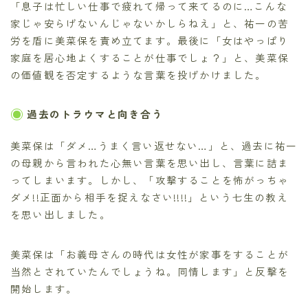
「息子は忙しい仕事で疲れて帰って来てるのに…こんな
家じゃ安らげないんじゃないかしらねえ」と、祐一の苦
労を盾に美菜保を責め立てます。最後に「女はやっぱり
家庭を居心地よくすることが仕事でしょ？」と、美菜保
の価値観を否定するような言葉を投げかけました。
過去のトラウマと向き合う
美菜保は「ダメ…うまく言い返せない…」と、過去に祐一
の母親から言われた心無い言葉を思い出し、言葉に詰ま
ってしまいます。しかし、「攻撃することを怖がっちゃ
ダメ!!正面から相手を捉えなさい!!!!」という七生の教え
を思い出しました。
美菜保は「お義母さんの時代は女性が家事をすることが
当然とされていたんでしょうね。同情します」と反撃を
開始します。