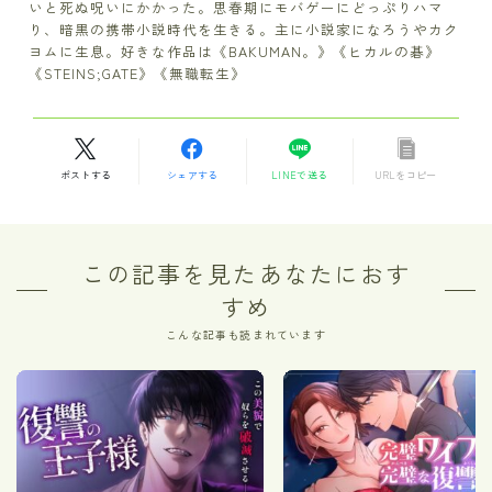
いと死ぬ呪いにかかった。思春期にモバゲーにどっぷりハマ
り、暗黒の携帯小説時代を生きる。主に小説家になろうやカク
ヨムに生息。好きな作品は《BAKUMAN。》《ヒカルの碁》
《STEINS;GATE》《無職転生》
ポストする
シェアする
LINEで送る
URLをコピー
この記事を見たあなたにおす
すめ
こんな記事も読まれています