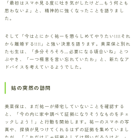
「最初はスマホ見る度に吐き気がしたけど…もう何とも
思わないよ」と、精神的に強くなったことを語りまし
た。
そして「今はとにかく祐一を懲らしめてやりたい!!!!それ
から離婚する!!!!」と強い決意を語ります。美菜保と別れ
た七生は、「多分そろそろ…必要になる頃合いね」とつ
ぶやき、「一つ極意を言い忘れていたわ」と、新たなア
ドバイスを考えているようでした。
姑の突然の訪問
美菜保は、まだ祐一が帰宅していないことを確認する
と、「今の内に家中調べて証拠になりそうなものをチェ
ックしよう！」と行動を開始します。祐一のスマホの写
真や、探偵が見つけてくれるはずの証拠を集めていまし
たが、「これだけじゃ証拠としては弱いだろうけど…」