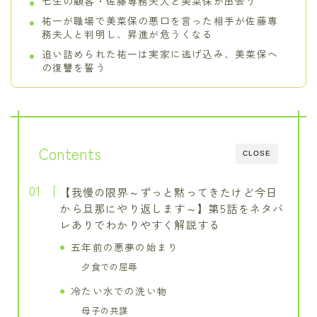
七生の顧客・佐藤専務夫人と美菜保が出会う
祐一が職場で美菜保の悪口を言った相手が佐藤専
務夫人と判明し、昇進が危うくなる
追い詰められた祐一は実家に逃げ込み、美菜保へ
の復讐を誓う
Contents
CLOSE
【我慢の限界～ずっと黙ってきたけど今日
から旦那にやり返します～】第5話をネタバ
レありでわかりやすく解説する
五年前の悪夢の始まり
夕食での屈辱
冷たい水での洗い物
母子の共謀