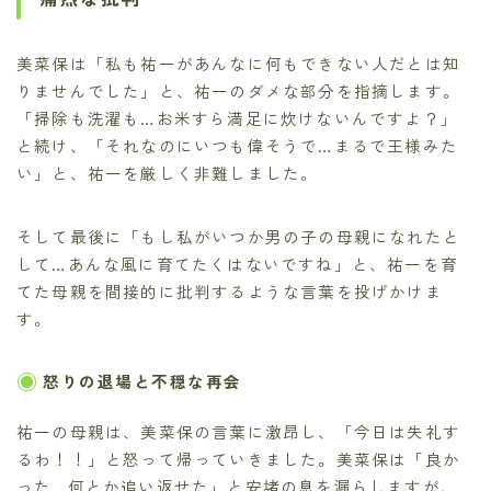
美菜保は「私も祐一があんなに何もできない人だとは知
りませんでした」と、祐一のダメな部分を指摘します。
「掃除も洗濯も…お米すら満足に炊けないんですよ？」
と続け、「それなのにいつも偉そうで…まるで王様みた
い」と、祐一を厳しく非難しました。
そして最後に「もし私がいつか男の子の母親になれたと
して…あんな風に育てたくはないですね」と、祐一を育
てた母親を間接的に批判するような言葉を投げかけま
す。
怒りの退場と不穏な再会
祐一の母親は、美菜保の言葉に激昂し、「今日は失礼す
るわ！！」と怒って帰っていきました。美菜保は「良か
った…何とか追い返せた」と安堵の息を漏らしますが、