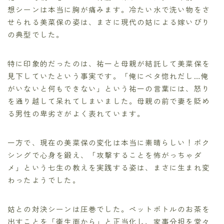
想シーンは本当に胸が痛みます。冷たい水で洗い物をさ
せられる美菜保の姿は、まさに現代の姑による嫁いびり
の典型でした。
特に印象的だったのは、祐一と母親が結託して美菜保を
見下していたという事実です。「俺にベタ惚れだし…俺
がいないと何もできない」という祐一の言葉には、怒り
を通り越して呆れてしまいました。母親の前で妻を貶め
る男性の卑劣さがよく表れています。
一方で、現在の美菜保の変化は本当に素晴らしい！ボク
シングで心身を鍛え、「攻撃することを怖がっちゃダ
メ」という七生の教えを実践する姿は、まさに生まれ変
わったようでした。
姑との対決シーンは圧巻でした。ペットボトルのお茶を
出すことを「衛生面から」と正当化し、家事分担を堂々