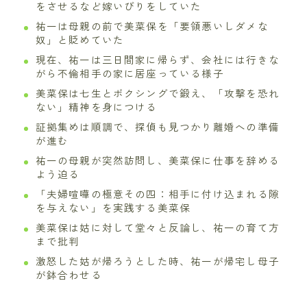
をさせるなど嫁いびりをしていた
祐一は母親の前で美菜保を「要領悪いしダメな
奴」と貶めていた
現在、祐一は三日間家に帰らず、会社には行きな
がら不倫相手の家に居座っている様子
美菜保は七生とボクシングで鍛え、「攻撃を恐れ
ない」精神を身につける
証拠集めは順調で、探偵も見つかり離婚への準備
が進む
祐一の母親が突然訪問し、美菜保に仕事を辞める
よう迫る
「夫婦喧嘩の極意その四：相手に付け込まれる隙
を与えない」を実践する美菜保
美菜保は姑に対して堂々と反論し、祐一の育て方
まで批判
激怒した姑が帰ろうとした時、祐一が帰宅し母子
が鉢合わせる