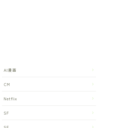
AI漫画
CM
Netflix
SF
SF