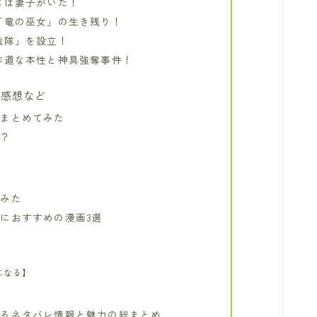
には妻子がいた！
「竜の巫女」の生き残り！
戦隊」を設立！
非道な本性と神具強奪事件！
む感想など
をまとめてみた
は？
てみた
におすすめの漫画3選
になる】
迫るネタバレ情報と魅力の総まとめ