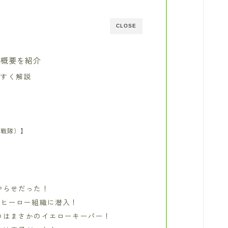
CLOSE
に概要を紹介
やすく解説
大戦隊）】
！
やらせだった！
がヒーロー組織に潜入！
のはまさかのイエローキーパー！