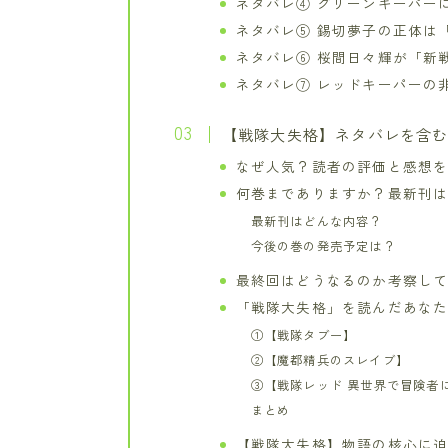
ネタバレ④ グリーンキーパー
ネタバレ⑤ 錫切夢子の正体は
ネタバレ⑥ 桜間日々輝が「新
ネタバレ⑦ レッドキーパーの
【戦隊大失格】ネタバレを含
なぜ人気？読者の評価と感想
何巻までありますか？最新刊
最新刊はどんな内容？
今後の巻の発売予定は？
最終回はどうなるのか考察し
「戦隊大失格」を読んだあなた
①【戦隊タブー】
②【魔都精兵のスレイブ】
③【戦隊レッド 異世界で冒険者
まとめ
【戦隊大失格】物語の核心に