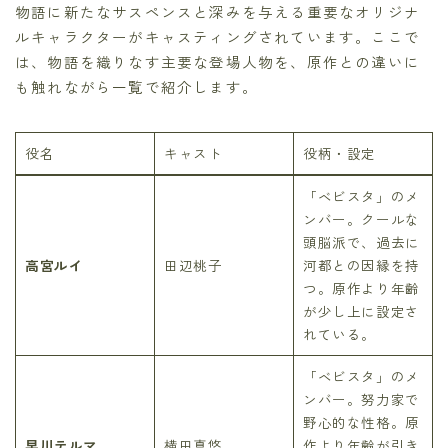
物語に新たなサスペンスと深みを与える重要なオリジナ
ルキャラクターがキャスティングされています。ここで
は、物語を織りなす主要な登場人物を、原作との違いに
も触れながら一覧で紹介します。
役名
キャスト
役柄・設定
「ベビスタ」のメ
ンバー。クールな
頭脳派で、過去に
高宮ルイ
田辺桃子
河都との因縁を持
つ。原作より年齢
が少し上に設定さ
れている。
「ベビスタ」のメ
ンバー。努力家で
野心的な性格。原
早川テルマ
横田真悠
作より年齢が引き