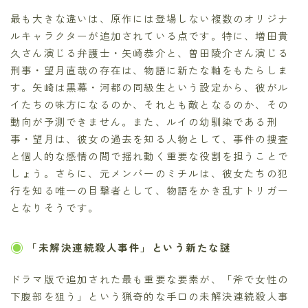
最も大きな違いは、原作には登場しない複数のオリジナ
ルキャラクターが追加されている点です。特に、増田貴
久さん演じる弁護士・矢崎恭介と、曽田陵介さん演じる
刑事・望月直哉の存在は、物語に新たな軸をもたらしま
す。矢崎は黒幕・河都の同級生という設定から、彼がル
イたちの味方になるのか、それとも敵となるのか、その
動向が予測できません。また、ルイの幼馴染である刑
事・望月は、彼女の過去を知る人物として、事件の捜査
と個人的な感情の間で揺れ動く重要な役割を担うことで
しょう。さらに、元メンバーのミチルは、彼女たちの犯
行を知る唯一の目撃者として、物語をかき乱すトリガー
となりそうです。
「未解決連続殺人事件」という新たな謎
ドラマ版で追加された最も重要な要素が、「斧で女性の
下腹部を狙う」という猟奇的な手口の未解決連続殺人事