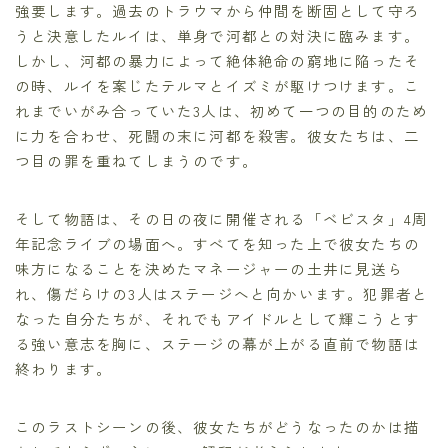
強要します。過去のトラウマから仲間を断固として守ろ
うと決意したルイは、単身で河都との対決に臨みます。
しかし、河都の暴力によって絶体絶命の窮地に陥ったそ
の時、ルイを案じたテルマとイズミが駆けつけます。こ
れまでいがみ合っていた3人は、初めて一つの目的のため
に力を合わせ、死闘の末に河都を殺害。彼女たちは、二
つ目の罪を重ねてしまうのです。
そして物語は、その日の夜に開催される「ベビスタ」4周
年記念ライブの場面へ。すべてを知った上で彼女たちの
味方になることを決めたマネージャーの土井に見送ら
れ、傷だらけの3人はステージへと向かいます。犯罪者と
なった自分たちが、それでもアイドルとして輝こうとす
る強い意志を胸に、ステージの幕が上がる直前で物語は
終わります。
このラストシーンの後、彼女たちがどうなったのかは描