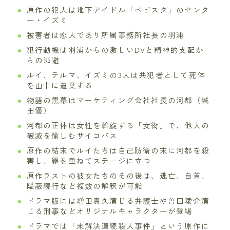
原作の犯人は地下アイドル「ベビスタ」のセンタ
ー・イズミ
被害者は恋人であり所属事務所社長の羽浦
犯行動機は羽浦からの激しいDVと精神的支配か
らの逃避
ルイ、テルマ、イズミの3人は共犯者として死体
を山中に遺棄する
物語の黒幕はマーケティング会社社長の河都（城
田優）
河都の正体は女性を斡旋する「女衒」で、他人の
破滅を愉しむサイコパス
原作の結末でルイたちは自己防衛の末に河都を殺
害し、罪を重ねてステージに立つ
原作ラストの彼女たちのその後は、逃亡、自首、
隠蔽続行など複数の解釈が可能
ドラマ版には増田貴久演じる弁護士や曽田陵介演
じる刑事などオリジナルキャラクターが登場
ドラマでは「未解決連続殺人事件」という原作に