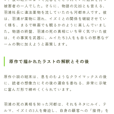
被害者の一人でした。さらに、物語の元凶とも言える、
羽浦社長に違法薬物を流していたのも河都本人です。彼
は、羽浦が薬物に溺れ、イズミとの関係を破綻させてい
く様を、まるで映画でも観るかのように楽しんでいまし
た。物語の終盤、羽浦の死の真相にいち早く気づいた彼
は、その事実を武器に、ルイたち3人をも自らの邪悪なゲ
ームの駒に加えようと画策します。
原作で描かれたラストの解釈とその後
原作小説の結末は、息をのむようなクライマックスの後
に、読者の想像力にその後の運命を委ねる、非常に示唆
に富んだ形で締めくくられています。
羽浦の死の真相を知った河都は、それをネタにルイ、テ
ルマ、イズミの3人を脅迫し、自身の顧客への「接待」を