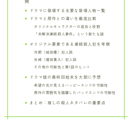
開
ドラマに登場する主要な登場人物一覧
ドラマと原作との違いを徹底比較
オリジナルキャラクターの追加と役割
「未解決連続殺人事件」という新たな謎
オリジナル要素である連続殺人犯を考察
河都（城田優）犯人説
矢崎（増田貴久）犯人説
その他の可能性と第1話のヒント
ドラマ版の最終回結末を大胆に予想
希望の光が見えるハッピーエンドの可能性
原作の雰囲気を踏襲したバッドエンドの可能性
まとめ：推しの殺人ネタバレの重要点