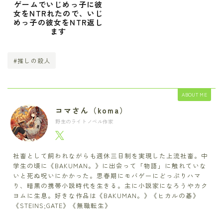
ゲームでいじめっ子に彼
女をNTRれたので、いじ
めっ子の彼女をNTR返し
ます
#推しの殺人
ABOUT ME
コマさん（koma）
野生のライトノベル作家
社畜として飼われながらも週休三日制を実現した上流社畜。中
学生の頃に《BAKUMAN。》に出会って「物語」に触れていな
いと死ぬ呪いにかかった。思春期にモバゲーにどっぷりハマ
り、暗黒の携帯小説時代を生きる。主に小説家になろうやカク
ヨムに生息。好きな作品は《BAKUMAN。》《ヒカルの碁》
《STEINS;GATE》《無職転生》