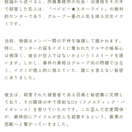
結論から述べると、所属事務所の社長・羽浦悟をその手
で殺害した犯人は、「ベイビー★スターライト」の絶対
的センターであり、グループ一番の人気を誇る沢北イズ
ミです。
当初、物語はメンバー間の不仲を強調して描かれます。
特に、センターの座をイズミに奪われたテルマの嫉妬心
は根深く、彼女が犯人ではないかというミスリードを誘
います。しかし、事件の真相はグループ内の問題ではな
く、イズミが個人的に抱えていた、誰にも言えない秘密
にありました。
彼女は、殺害された被害者である羽浦と秘密裏に交際し
ており、その関係の中で深刻なDV（ドメスティック・バ
イオレンス）を受けていたのです。この歪んだ恋愛関係
が、最終的にアイドルが恋人を殺害するという、最悪の
悲劇へと繋がっていきました。