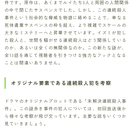
件です。原作は、あくまでルイたち3人と周囲の人間関係
の中で閉じたサスペンスでした。しかし、この連続殺人
事件という社会的な脅威を物語に絡めることで、単なる
死体遺棄サスペンスの枠を超え、より複雑でスケールの
大きなミステリーへと昇華させています。イズミが犯し
た殺人と、世間を騒がせる連続殺人はどう関係している
のか、あるいは全くの無関係なのか。この新たな謎が、
全13話を通じて視聴者を引きつける強力なフックとなる
ことは間違いありません。
オリジナル要素である連続殺人犯を考察
ドラマのオリジナルプロットである「未解決連続殺人事
件」。この謎多き事件の犯人については、初回放送後か
ら様々な考察が飛び交っています。主要な説をいくつか
見ていきましょう。