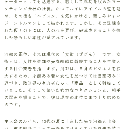
テーターとしても活躍する、若くして成功を収めたマー
ケティング会社の社長。かつてルイにアイドルの道を勧
め、その後も「ベビスタ」を気にかける、親しみやすい
ジェントルマンとして描かれます。しかし、その洗練さ
れた仮面の下には、人の心を弄び、破滅させることを愉
しむ恐ろしい本性が隠されています。
河都の正体、それは現代の「女衒（ぜげん）」です。女
衒とは、女性を遊郭や売春組織に斡旋することを生業と
する仲介業者を指します。河都は、自身のビジネスを拡
大するため、才能ある若い女性を見つけては言葉巧みに
近づき、政財界の有力者たちに「商品」として斡旋して
いました。そうして築いた強力なコネクションと、相手
の弱みを握ることで、彼は現在の地位にまで上り詰めた
のです。
主人公のルイも、10代の頃に上京した先で河都と出会
い、彼の紹介によって売春をさせられていた過去を持つ