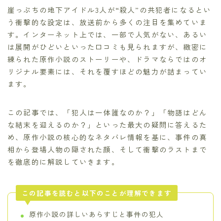
崖っぷちの地下アイドル3人が“殺人”の共犯者になるとい
う衝撃的な設定は、放送前から多くの注目を集めていま
す。インターネット上では、一部で人気がない、あるい
は展開がひどいといった口コミも見られますが、緻密に
練られた原作小説のストーリーや、ドラマならではのオ
リジナル要素には、それを覆すほどの魅力が詰まってい
ます。
この記事では、「犯人は一体誰なのか？」「物語はどん
な結末を迎えるのか？」といった最大の疑問に答えるた
め、原作小説の核心的なネタバレ情報を基に、事件の真
相から登場人物の隠された顔、そして衝撃のラストまで
を徹底的に解説していきます。
この記事を読むと以下のことが理解できます
原作小説の詳しいあらすじと事件の犯人