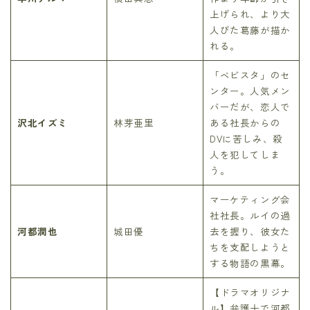
上げられ、より大
人びた葛藤が描か
れる。
「ベビスタ」のセ
ンター。人気メン
バーだが、恋人で
沢北イズミ
林芽亜里
ある社長からの
DVに苦しみ、殺
人を犯してしま
う。
マーケティング会
社社長。ルイの過
河都潤也
城田優
去を握り、彼女た
ちを支配しようと
する物語の黒幕。
【ドラマオリジナ
ル】弁護士で河都