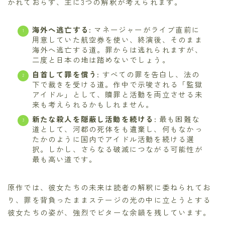
かれておらず、主に3つの解釈が考えられます。
海外へ逃亡する
: マネージャーがライブ直前に
用意していた航空券を使い、終演後、そのまま
海外へ逃亡する道。罪からは逃れられますが、
二度と日本の地は踏めないでしょう。
自首して罪を償う
: すべての罪を告白し、法の
下で裁きを受ける道。作中で示唆される「監獄
アイドル」として、贖罪と活動を両立させる未
来も考えられるかもしれません。
新たな殺人を隠蔽し活動を続ける
: 最も困難な
道として、河都の死体をも遺棄し、何もなかっ
たかのように国内でアイドル活動を続ける選
択。しかし、さらなる破滅につながる可能性が
最も高い道です。
原作では、彼女たちの未来は読者の解釈に委ねられてお
り、罪を背負ったままステージの光の中に立とうとする
彼女たちの姿が、強烈でビターな余韻を残しています。