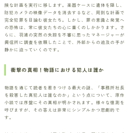
険な計画を実行に移します。楽器ケースに遺体を隠し、
防犯カメラの映像データを消去するなど、周到な計画で
完全犯罪を目論む彼女たち。しかし、罪の意識と発覚へ
の恐怖は、常に彼女たちの心に重くのしかかります。さ
らに、羽浦の突然の失踪を不審に思ったマネージャーが
興信所に調査を依頼したことで、外部からの追及の手が
静かに迫っていくのです。
衝撃の真相！物語における犯人は誰か
物語を通じて読者を惹きつける最大の謎、「事務所社長
を殺害した真犯人は誰なのか」という点について、原作
小説では序盤にその真相が明かされます。様々な憶測を
呼びますが、その答えは非常にシンプルかつ悲劇的で
す。