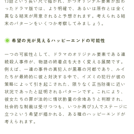
13話という長い尺で描かれ、かつオリジナル要素が加わ
ったドラマ版では、より明確で、あるいは原作とは全く
異なる結末が用意されると予想されます。考えられる結
末のパターンをいくつか考察してみましょう。
希望の光が見えるハッピーエンドの可能性
一つの可能性として、ドラマのオリジナル要素である連
続殺人事件が、物語の終着点を大きく変える展開です。
例えば、一連の事件の真犯人が黒幕の河都であり、ルイ
たちが最終的に彼と対決する中で、イズミの犯行が彼の
策略によって引き起こされた、限りなく正当防衛に近い
状況であったと証明されるパターンです。これにより、
彼女たちの罪が法的に情状酌量の余地ありと判断され、
社会的な制裁は受けつつも、いつか再び3人でステージに
立つという希望が描かれる、ある種のハッピーエンドが
考えられます。