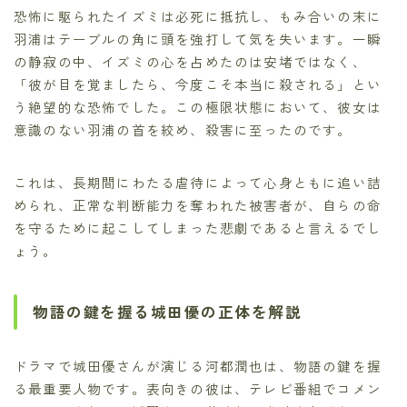
恐怖に駆られたイズミは必死に抵抗し、もみ合いの末に
羽浦はテーブルの角に頭を強打して気を失います。一瞬
の静寂の中、イズミの心を占めたのは安堵ではなく、
「彼が目を覚ましたら、今度こそ本当に殺される」とい
う絶望的な恐怖でした。この極限状態において、彼女は
意識のない羽浦の首を絞め、殺害に至ったのです。
これは、長期間にわたる虐待によって心身ともに追い詰
められ、正常な判断能力を奪われた被害者が、自らの命
を守るために起こしてしまった悲劇であると言えるでし
ょう。
物語の鍵を握る城田優の正体を解説
ドラマで城田優さんが演じる河都潤也は、物語の鍵を握
る最重要人物です。表向きの彼は、テレビ番組でコメン