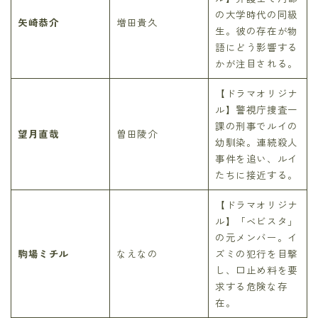
の大学時代の同級
矢崎恭介
増田貴久
生。彼の存在が物
語にどう影響する
かが注目される。
【ドラマオリジナ
ル】警視庁捜査一
課の刑事でルイの
望月直哉
曽田陵介
幼馴染。連続殺人
事件を追い、ルイ
たちに接近する。
【ドラマオリジナ
ル】「ベビスタ」
の元メンバー。イ
駒場ミチル
なえなの
ズミの犯行を目撃
し、口止め料を要
求する危険な存
在。