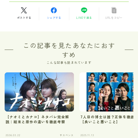
ポストする
シェアする
LINEで送る
URLをコピー
この記事を見たあなたにおす
すめ
こんな記事も読まれています
【ナオミとカナコ】ネタバレ完全解
7人目の博士は誰？正体を徹底
説｜結末と原作の違いを徹底考察
【良いこと悪いこと】
2026.03.22
サスペンス
2025.11.13
サ