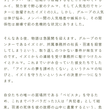
ルイ、努力家で野心家のテルマ、そして人気先行でセン
ターに抜擢されたイズミの3人。しかし、グループの人気
は伸び悩み、メンバー間の人気格差や嫉妬から、その関
係性は崩壊寸前の危機的な状況にありました。
そんなある夜、物語は急展開を迎えます。グループのセ
ンターであるイズミが、所属事務所の社長・羽浦を殺害
してしまうという、取り返しのつかない事件が発生する
のです。イズミからの連絡を受け事務所に駆けつけたル
イとテルマ。これまでいがみ合っていた彼女たちでした
が、「アイドルの夢を諦めたくない」というテルマの叫
びと、イズミを守りたいというルイの決意が一つになり
ます。
自分たちの唯一の居場所である「ベビスタ」を守るた
め、これまでバラバラだった3人は「共犯者」として結
束。羽浦の死体を彼の故郷の山中に遺棄するという、危