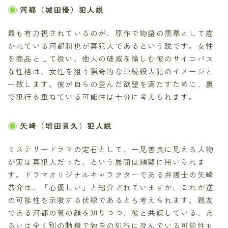
河都（城田優）犯人説
最も有力視されているのが、原作で物語の黒幕として描
かれている河都潤也が真犯人であるという説です。女性
を商品として扱い、他人の破滅を愉しむ彼のサイコパス
な性格は、女性を狙う猟奇的な連続殺人犯のイメージと
一致します。彼が自らの歪んだ欲望を満たすために、裏
で犯行を重ねている可能性は十分に考えられます。
矢崎（増田貴久）犯人説
ミステリードラマの定石として、一見善良に見える人物
が実は真犯人だった、という展開は頻繁に用いられま
す。ドラマオリジナルキャラクターである弁護士の矢崎
恭介は、「心優しい」と紹介されていますが、これが逆
の可能性を示唆する伏線であるとも考えられます。親友
である河都の裏の顔を知りつつ、彼と共謀している、あ
るいは全く別の動機で独自の犯行に及んでいる可能性も