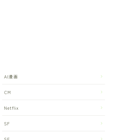
AI漫画
CM
Netflix
SF
SF