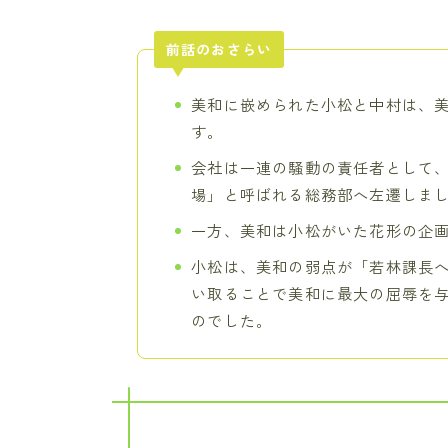
前話のおさらい
美和に嵌められた小松と中村は、
す。
会社は一連の騒動の責任者として
場」と呼ばれる総務部へ左遷しま
一方、美和は小松がいた花形の企
小松は、美和の弱点が「若林課長
い取ることで美和に最大の屈辱を
のでした。