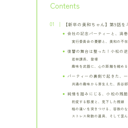
Contents
【新卒の美和ちゃん】第9話を
会社の記念パーティーと、渦
実行委員会の憂鬱と、美和の不
復讐の舞台は整った！小松の
若林課長、登場
趣味を武器に、心の距離を縮め
パーティーの裏側で起きた、
共通の趣味から芽生えた、長谷
純情を踏みにじる、小松の残
豹変する態度と、見下した視線
格の違いを突きつける、容赦の
ストレス発散の道具、そして歪