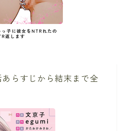
めっ子に彼女をNTRれたの
TR返します
話あらすじから結末まで全