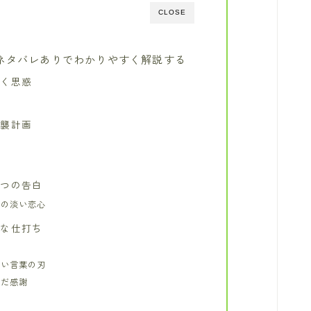
CLOSE
ネタバレありでわかりやすく解説する
巻く思惑
在
逆襲計画
る
一つの告白
部の淡い恋心
酷な仕打ち
ない言葉の刃
んだ感謝