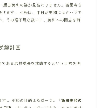
卒・飯田美和の姿が見当たりません。西園寺さ
告げます 。小松は、中村が美和にセクハラで
が、その理不尽な扱いに、美和への闘志を静
逆襲計画
点である若林課長を攻略するという目的を胸
ます 。小松の目的はただ一つ。「
飯田美和の
女は早速、パーティーグッズをきっかけに若林