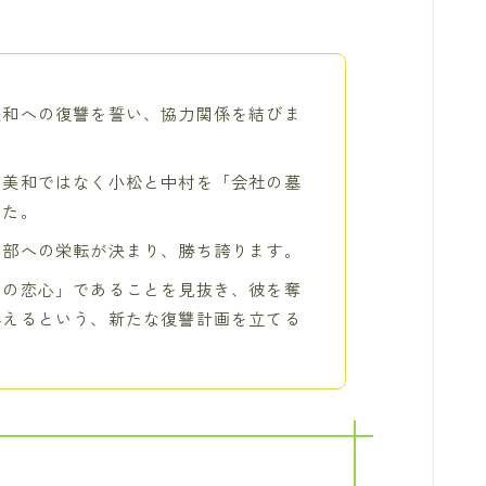
美和への復讐を誓い、協力関係を結びま
、美和ではなく小松と中村を「会社の墓
した。
画部への栄転が決まり、勝ち誇ります。
への恋心」であることを見抜き、彼を奪
与えるという、新たな復讐計画を立てる