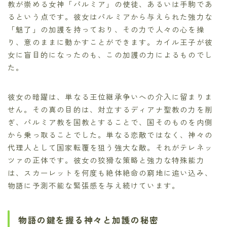
教が崇める女神「パルミア」の使徒、あるいは手駒であ
るという点です。彼女はパルミアから与えられた強力な
「魅了」の加護を持っており、その力で人々の心を操
り、意のままに動かすことができます。カイル王子が彼
女に盲目的になったのも、この加護の力によるものでし
た。
彼女の暗躍は、単なる王位継承争いへの介入に留まりま
せん。その真の目的は、対立するディアナ聖教の力を削
ぎ、パルミア教を国教とすることで、国そのものを内側
から乗っ取ることでした。単なる恋敵ではなく、神々の
代理人として国家転覆を狙う強大な敵。それがテレネッ
ツァの正体です。彼女の狡猾な策略と強力な特殊能力
は、スカーレットを何度も絶体絶命の窮地に追い込み、
物語に予測不能な緊張感を与え続けています。
物語の鍵を握る神々と加護の秘密