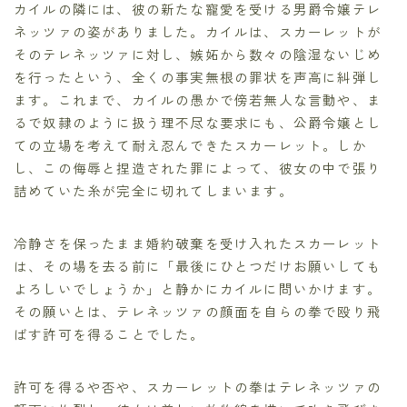
カイルの隣には、彼の新たな寵愛を受ける男爵令嬢テレ
ネッツァの姿がありました。カイルは、スカーレットが
そのテレネッツァに対し、嫉妬から数々の陰湿ないじめ
を行ったという、全くの事実無根の罪状を声高に糾弾し
ます。これまで、カイルの愚かで傍若無人な言動や、ま
るで奴隷のように扱う理不尽な要求にも、公爵令嬢とし
ての立場を考えて耐え忍んできたスカーレット。しか
し、この侮辱と捏造された罪によって、彼女の中で張り
詰めていた糸が完全に切れてしまいます。
冷静さを保ったまま婚約破棄を受け入れたスカーレット
は、その場を去る前に「最後にひとつだけお願いしても
よろしいでしょうか」と静かにカイルに問いかけます。
その願いとは、テレネッツァの顔面を自らの拳で殴り飛
ばす許可を得ることでした。
許可を得るや否や、スカーレットの拳はテレネッツァの