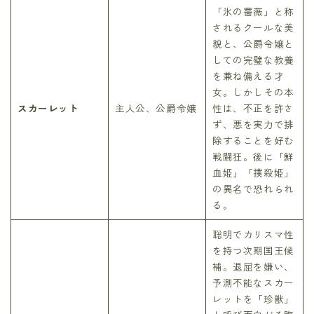
「氷の薔薇」と称
されるクールな美
貌と、公爵令嬢と
しての完璧な教養
を兼ね備える才
女。しかしその本
スカーレット
主人公、公爵令嬢
性は、不正を許さ
ず、悪を実力で排
除することを好む
戦闘狂。後に「鮮
血姫」「撲殺姫」
の異名で恐れられ
る。
聡明でカリスマ性
を持つ次期国王候
補。退屈を嫌い、
予測不能なスカー
レットを「珍獣」