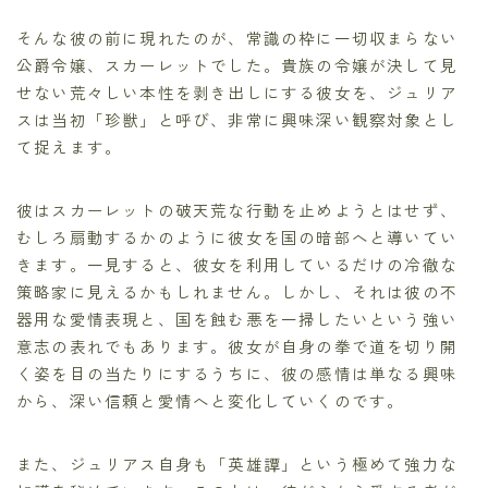
そんな彼の前に現れたのが、常識の枠に一切収まらない
公爵令嬢、スカーレットでした。貴族の令嬢が決して見
せない荒々しい本性を剥き出しにする彼女を、ジュリア
スは当初「珍獣」と呼び、非常に興味深い観察対象とし
て捉えます。
彼はスカーレットの破天荒な行動を止めようとはせず、
むしろ扇動するかのように彼女を国の暗部へと導いてい
きます。一見すると、彼女を利用しているだけの冷徹な
策略家に見えるかもしれません。しかし、それは彼の不
器用な愛情表現と、国を蝕む悪を一掃したいという強い
意志の表れでもあります。彼女が自身の拳で道を切り開
く姿を目の当たりにするうちに、彼の感情は単なる興味
から、深い信頼と愛情へと変化していくのです。
また、ジュリアス自身も「英雄譚」という極めて強力な