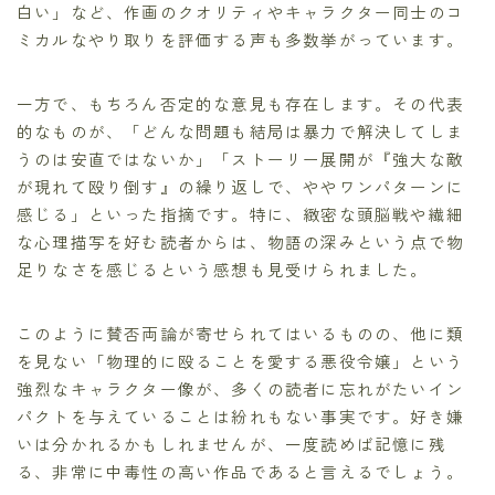
白い」など、作画のクオリティやキャラクター同士のコ
ミカルなやり取りを評価する声も多数挙がっています。
一方で、もちろん否定的な意見も存在します。その代表
的なものが、「どんな問題も結局は暴力で解決してしま
うのは安直ではないか」「ストーリー展開が『強大な敵
が現れて殴り倒す』の繰り返しで、ややワンパターンに
感じる」といった指摘です。特に、緻密な頭脳戦や繊細
な心理描写を好む読者からは、物語の深みという点で物
足りなさを感じるという感想も見受けられました。
このように賛否両論が寄せられてはいるものの、他に類
を見ない「物理的に殴ることを愛する悪役令嬢」という
強烈なキャラクター像が、多くの読者に忘れがたいイン
パクトを与えていることは紛れもない事実です。好き嫌
いは分かれるかもしれませんが、一度読めば記憶に残
る、非常に中毒性の高い作品であると言えるでしょう。