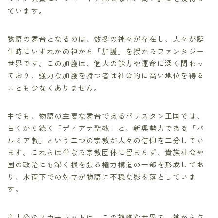
ています。
物語の舞台となるのは、数多の神々が存在し、人々が誕
生時にいずれかの神から「加護」を授かるファンタジー
世界です。この加護は、個人の能力や運命に深く関わっ
ており、強力な加護を持つ者は社会的に高い地位を得る
ことも少なくありません。
中でも、物語の主要な舞台であるパリスタン王国では、
古くから続く「ディアナ聖教」と、新興勢力である「パ
ルミア教」という二つの宗教が人々の信仰を二分してい
ます。これらは単なる宗教団体に留まらず、貴族社会や
国の政治にも深く根を張る権力構造の一部を形成してお
り、水面下での対立が物語に不穏な影を落としていま
す。
主人公のスカーレットは、この複雑な世界で、神から与