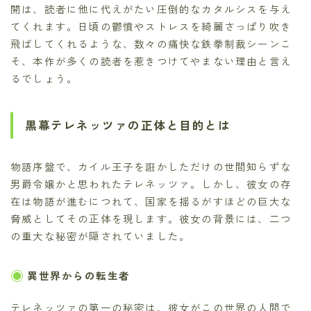
開は、読者に他に代えがたい圧倒的なカタルシスを与え
てくれます。日頃の鬱憤やストレスを綺麗さっぱり吹き
飛ばしてくれるような、数々の痛快な鉄拳制裁シーンこ
そ、本作が多くの読者を惹きつけてやまない理由と言え
るでしょう。
黒幕テレネッツァの正体と目的とは
物語序盤で、カイル王子を誑かしただけの世間知らずな
男爵令嬢かと思われたテレネッツァ。しかし、彼女の存
在は物語が進むにつれて、国家を揺るがすほどの巨大な
脅威としてその正体を現します。彼女の背景には、二つ
の重大な秘密が隠されていました。
異世界からの転生者
テレネッツァの第一の秘密は、彼女がこの世界の人間で