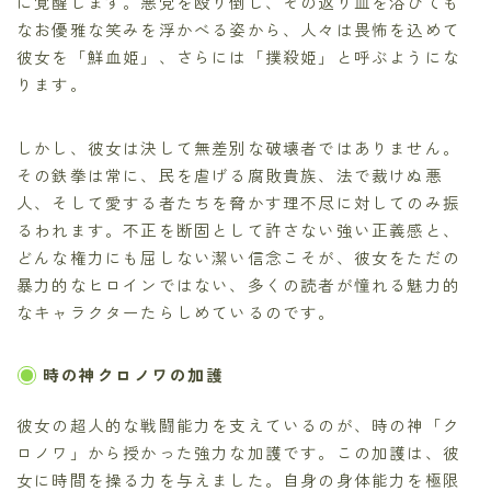
に覚醒します。悪党を殴り倒し、その返り血を浴びても
なお優雅な笑みを浮かべる姿から、人々は畏怖を込めて
彼女を「鮮血姫」、さらには「撲殺姫」と呼ぶようにな
ります。
しかし、彼女は決して無差別な破壊者ではありません。
その鉄拳は常に、民を虐げる腐敗貴族、法で裁けぬ悪
人、そして愛する者たちを脅かす理不尽に対してのみ振
るわれます。不正を断固として許さない強い正義感と、
どんな権力にも屈しない潔い信念こそが、彼女をただの
暴力的なヒロインではない、多くの読者が憧れる魅力的
なキャラクターたらしめているのです。
時の神クロノワの加護
彼女の超人的な戦闘能力を支えているのが、時の神「ク
ロノワ」から授かった強力な加護です。この加護は、彼
女に時間を操る力を与えました。自身の身体能力を極限