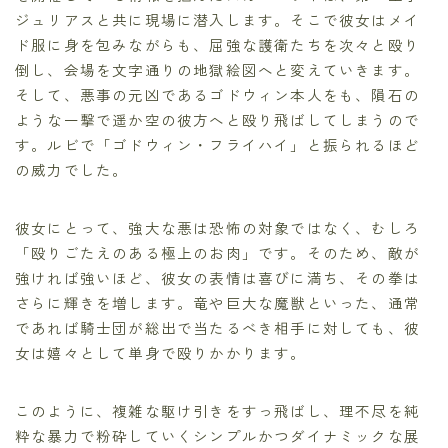
ジュリアスと共に現場に潜入します。そこで彼女はメイ
ド服に身を包みながらも、屈強な護衛たちを次々と殴り
倒し、会場を文字通りの地獄絵図へと変えていきます。
そして、悪事の元凶であるゴドウィン本人をも、隕石の
ような一撃で遥か空の彼方へと殴り飛ばしてしまうので
す。ルビで「ゴドウィン・フライハイ」と振られるほど
の威力でした。
彼女にとって、強大な悪は恐怖の対象ではなく、むしろ
「殴りごたえのある極上のお肉」です。そのため、敵が
強ければ強いほど、彼女の表情は喜びに満ち、その拳は
さらに輝きを増します。竜や巨大な魔獣といった、通常
であれば騎士団が総出で当たるべき相手に対しても、彼
女は嬉々として単身で殴りかかります。
このように、複雑な駆け引きをすっ飛ばし、理不尽を純
粋な暴力で粉砕していくシンプルかつダイナミックな展