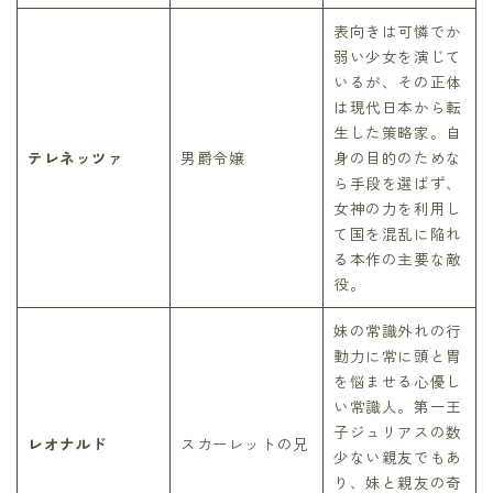
表向きは可憐でか
弱い少女を演じて
いるが、その正体
は現代日本から転
生した策略家。自
テレネッツァ
男爵令嬢
身の目的のためな
ら手段を選ばず、
女神の力を利用し
て国を混乱に陥れ
る本作の主要な敵
役。
妹の常識外れの行
動力に常に頭と胃
を悩ませる心優し
い常識人。第一王
子ジュリアスの数
レオナルド
スカーレットの兄
少ない親友でもあ
り、妹と親友の奇