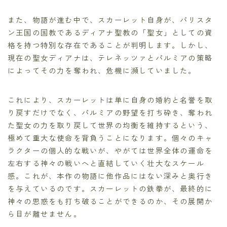
また、物語が進む中で、スカーレット自身が、パリスタ
ン王国の国教であるディアナ聖教の「聖女」としての資
格を持つ特別な存在であることが判明します。しかし、
現在の聖女ディアナは、テレネッツァとパルミアの策略
によってその力を奪われ、危機に瀕していました。
これにより、スカーレットは単に自身の婚約と名誉を取
り戻すだけでなく、パルミアの野望を打ち砕き、奪われ
た聖女の力を取り戻して世界の均衡を維持するという、
極めて重大な使命を背負うことになります。個々のキャ
ラクターの個人的な戦いが、やがては世界全体の運命を
左右する神々の戦いへと直結していく壮大なスケール
感。これが、本作の物語に他作品にはない深みと奥行き
を与えているのです。スカーレットの鉄拳が、最終的に
神々の思惑をも打ち破ることができるのか、その展開か
ら目が離せません。