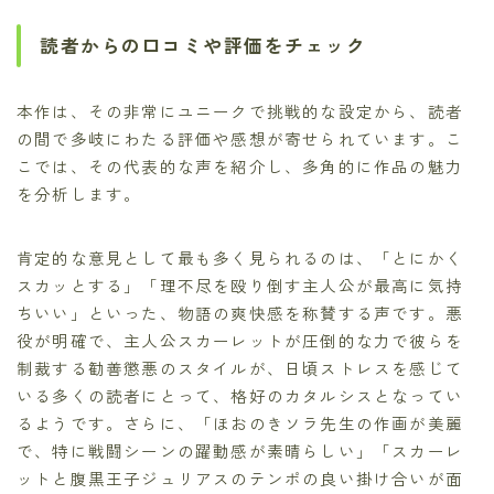
読者からの口コミや評価をチェック
本作は、その非常にユニークで挑戦的な設定から、読者
の間で多岐にわたる評価や感想が寄せられています。こ
こでは、その代表的な声を紹介し、多角的に作品の魅力
を分析します。
肯定的な意見として最も多く見られるのは、「とにかく
スカッとする」「理不尽を殴り倒す主人公が最高に気持
ちいい」といった、物語の爽快感を称賛する声です。悪
役が明確で、主人公スカーレットが圧倒的な力で彼らを
制裁する勧善懲悪のスタイルが、日頃ストレスを感じて
いる多くの読者にとって、格好のカタルシスとなってい
るようです。さらに、「ほおのきソラ先生の作画が美麗
で、特に戦闘シーンの躍動感が素晴らしい」「スカーレ
ットと腹黒王子ジュリアスのテンポの良い掛け合いが面