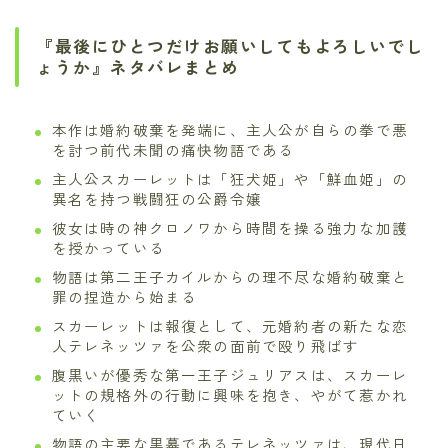
『最後にひとつだけお願いしてもよろしいでし
ょうか』ネタバレまとめ
本作は婚約破棄を発端に、主人公が自らの拳で悪
を討つ前代未聞の痛快物語である
主人公スカーレットは「狂犬姫」や「鮮血姫」の
異名を持つ戦闘狂の公爵令嬢
彼女は時の神クロノワから時間を操る強力な加護
を授かっている
物語は第二王子カイルからの理不尽な婚約破棄と
罪の捏造から始まる
スカーレットは報復として、元婚約者の新たな恋
人テレネッツァを公衆の面前で殴り飛ばす
腹黒いが優秀な第一王子ジュリアスは、スカーレ
ットの規格外の行動に興味を抱き、やがて惹かれ
ていく
物語の主要な黒幕であるテレネッツァは、現代日