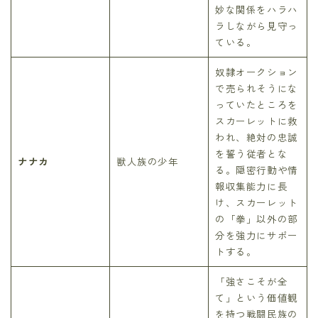
妙な関係をハラハ
ラしながら見守っ
ている。
奴隷オークション
で売られそうにな
っていたところを
スカーレットに救
われ、絶対の忠誠
を誓う従者とな
ナナカ
獣人族の少年
る。隠密行動や情
報収集能力に長
け、スカーレット
の「拳」以外の部
分を強力にサポー
トする。
「強さこそが全
て」という価値観
を持つ戦闘民族の