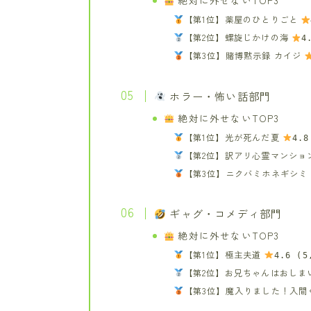
絶対に外せないTOP3
【第1位】薬屋のひとりごと
【第2位】螺旋じかけの海
4
【第3位】賭博黙示録 カイジ
ホラー・怖い話部門
絶対に外せないTOP3
【第1位】光が死んだ夏
4.8
【第2位】訳アリ心霊マンショ
【第3位】ニクバミホネギシミ
ギャグ・コメディ部門
絶対に外せないTOP3
【第1位】極主夫道
4.6 (5
【第2位】お兄ちゃんはおしま
【第3位】魔入りました！入間