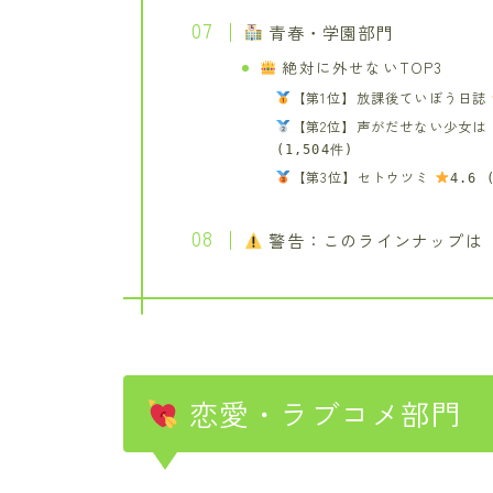
青春・学園部門
絶対に外せないTOP3
【第1位】放課後ていぼう日誌
【第2位】声がだせない少女
(1,504件)
【第3位】セトウツミ
4.6 
警告：このラインナップは
恋愛・ラブコメ部門