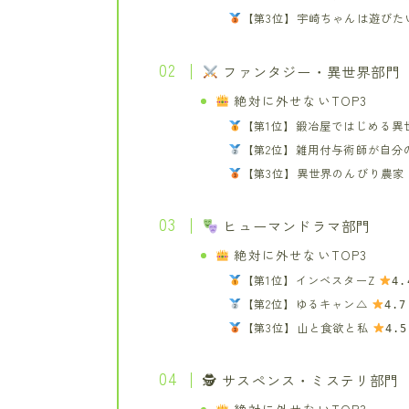
【第3位】宇崎ちゃんは遊びた
ファンタジー・異世界部門
絶対に外せないTOP3
【第1位】鍛冶屋ではじめる異
【第2位】雑用付与術師が自分
【第3位】異世界のんびり農家
ヒューマンドラマ部門
絶対に外せないTOP3
【第1位】インベスターZ
4.
【第2位】ゆるキャン△
4.7
【第3位】山と食欲と私
4.5
🕵️ サスペンス・ミステリ部門