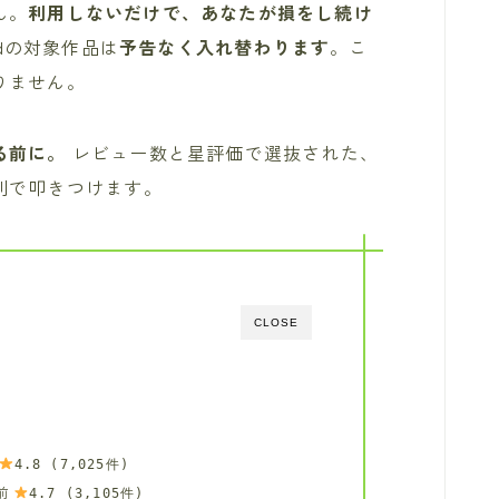
ん。
利用しないだけで、あなたが損をし続け
tedの対象作品は
予告なく入れ替わります
。こ
りません。
る前に。
レビュー数と星評価で選抜された、
別で叩きつけます。
CLOSE
4.8 (7,025件)
前
4.7 (3,105件)