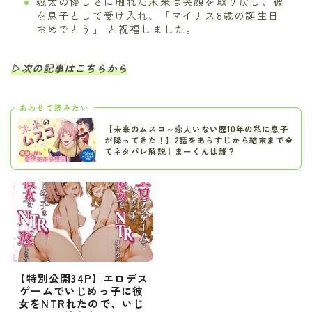
颯太の優しさに触れた未来は笑顔を取り戻し、彼
を息子として受け入れ、「マイナス8歳の誕生日
おめでとう」 と祝福しました。
▷次の記事はこちらから
あわせて読みたい
【未来のムスコ～恋人いない歴10年の私に息子
が降ってきた！】2話をあらすじから結末まで全
てネタバレ解説｜まーくんは誰？
【特別公開34P】エロデス
ゲームでいじめっ子に彼
女をNTRれたので、いじ