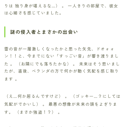
りは 独り身が堪えるな…）
。 一人きりの部屋で、彼女
は心細さを感じていました。
謎の侵入者とまさかの出会い
雷の音が一層激しくなったかと思った矢先、ドオォォ
ン！！と、今までにない「すっごい音」が響き渡りまし
た
。 （お隣にでも落ちたかな）
。 未来はそう思いまし
たが、直後、ベランダの方で何かが動く気配を感じ取り
ます
。
（え…何か居るんですけど）
。 （ゴッキー…？にしては
気配がでかいし）
。 最悪の想像が未来の頭をよぎりま
す。 （まさか強盗！？）
。