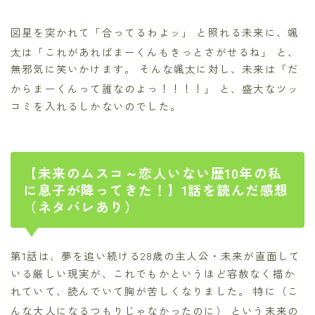
図星を突かれて「合ってるわよッ」
と照れる未来に、颯
太は「これがあればまーくんもきっとさがせるね」
と、
無邪気に笑いかけます。 そんな颯太に対し、未来は「だ
からまーくんって誰なのよっ！！！！」
と、盛大なツッ
コミを入れるしかないのでした。
【未来のムスコ～恋人いない歴10年の私
に息子が降ってきた！】1話を読んだ感想
（ネタバレあり）
第1話は、夢を追い続ける28歳の主人公・未来が直面して
いる厳しい現実が、これでもかというほど容赦なく描か
れていて、読んでいて胸が苦しくなりました。 特に（こ
んな大人になるつもりじゃなかったのに）
という未来の