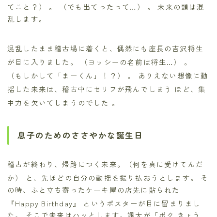
てこと？）
。 （でも出てったって…）
。 未来の頭は混
乱します。
混乱したまま稽古場に着くと、偶然にも座長の吉沢将生
が目に入りました。 （ヨッシーの名前は将生…）
。
（もしかして「まーくん」！？）
。 ありえない想像に動
揺した未来は、稽古中にセリフが飛んでしまう
ほど、集
中力を欠いてしまうのでした
。
息子のためのささやかな誕生日
稽古が終わり、帰路につく未来。（何を真に受けてんだ
か）
と、先ほどの自分の動揺を振り払おうとします。 そ
の時、ふと立ち寄ったケーキ屋の店先に貼られた
『Happy Birthday』
というポスターが目に留まりまし
た。 そこで未来はハッとします。颯太が「ボク きょう