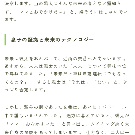
決意します。当の颯太はそんな未来の考えなど露知ら
ず、「ママとおでかけだ～」
と、嬉そうにはしゃいでい
ます。
息子の証拠と未来のテクノロジー
未来は颯太をおんぶして、近所の交番へと向かいます
。
道すがら、未来は颯太のいた「未来」について興味本位
で尋ねてみました。「未来だと車は自動運転にでもなっ
てるの？」
。 すると颯太は「それは」 「ない」
と、き
っぱり否定します。
しかし、頼みの綱であった交番は、あいにくパトロール
中で誰もいませんでした
。 途方に暮れていると、颯太が
「ママー おなかすいた」
と言い出し、タイミング悪く未
来自身のお腹も鳴ってしまいます
。 仕方なく、二人は一