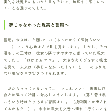
実的な状況そのものから目をそむけ、無理やり眠りにつ
くことを選ぶのでした。
夢じゃなかった現実と警察へ
翌朝。未来は、布団の中の（あったかくて気持ちいい
――）
という心地よさで目を覚まします。 しかし、その
温もりの正体は、彼女の隣ですやすやと眠っていた颯太
でした
。 「おはよぁ ママ」
。 大きなあくびをする颯太
を見て、未来は（夢じゃなかった！？）
と、このありえ
ない現実を再び突きつけられます。
「だからママじゃないって…」
と呆れつつも、未来は昨
夜とは違って冷静に対応しようとします。 （落ち着け私
こういう時はとりあえず警察よ）
。 （捜索願とか出され
てるかもだし）
。 未来は颯太を交番へ連れて行くことを