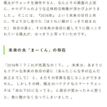
颯太がウォッチを操作すると、なんとその画面の上空
に、ホログラムのような立体的な映像が浮かび上がりま
した
。 そこには、『2034年』
という未来の日付と共
に、今より少し老けた（ほうれい線がくっきり刻まれ
た）
自分の姿と、その未来の自分に嬉しそうに抱っこさ
れている颯太が、はっきりと写っていたのです。
未来の夫「まーくん」の存在
「2034年！？これが先週なの！？」
。 未来は、あまりに
もリアルな未来の自分の姿に（あんたこんな手の込んだ
加工までして）
と、まだその写真を信じることができま
せん。 しかしその時、颯太のハイテクなスマートウォッ
チは「あれ？5Gになってる」
と表示が変わったかと思う
と、急に動かなくなってしまいました
。