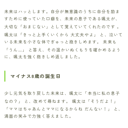
未来はハッとします。自分が無意識のうちに自分を励ま
すために使っていた口癖を、未来の息子である颯太が、
大切な「おまじない」として覚えていてくれたのです
。
颯太は「きっと上手くいくから 大丈夫やよ」
と、泣いて
いる未来を小さな体でぎゅっと抱きしめます。 未来も
「うん…」
と答え、その温かいぬくもりを確かめるよう
に、颯太を強く抱きしめ返しました。
マイナス8歳の誕生日
少し元気を取り戻した未来は、颯太に「本当に私の息子
なの？」
と、改めて尋ねます。 颯太は「そうだよ！」
「ママはちゃあんとママになるからね だんない！」
と、
満面の笑みで力強く答えました。