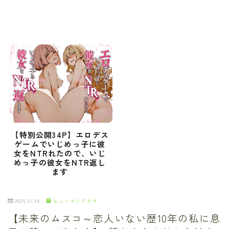
【特別公開34P】エロデス
ゲームでいじめっ子に彼
女をNTRれたので、いじ
めっ子の彼女をNTR返し
ます
2025.11.14
ヒューマンドラマ
【未来のムスコ～恋人いない歴10年の私に息