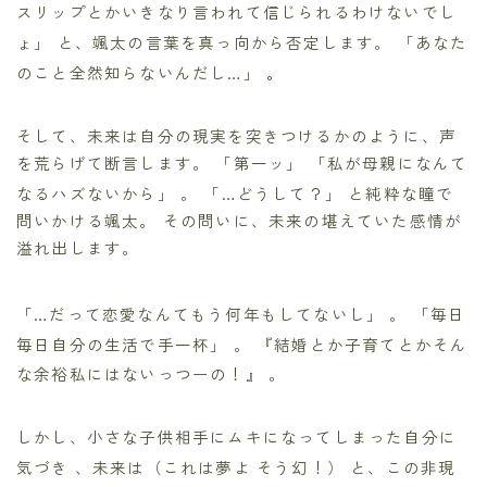
スリップとかいきなり言われて信じられるわけないでし
ょ」
と、颯太の言葉を真っ向から否定します。 「あなた
のこと全然知らないんだし…」
。
そして、未来は自分の現実を突きつけるかのように、声
を荒らげて断言します。 「第一ッ」 「私が母親になんて
なるハズないから」
。 「…どうして？」
と純粋な瞳で
問いかける颯太。 その問いに、未来の堪えていた感情が
溢れ出します。
「…だって恋愛なんてもう何年もしてないし」
。 「毎日
毎日自分の生活で手一杯」
。 『結婚とか子育てとかそん
な余裕私にはないっつーの！』
。
しかし、小さな子供相手にムキになってしまった自分に
気づき
、未来は（これは夢よ そう幻！）
と、この非現