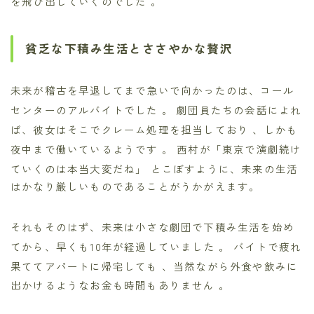
を飛び出していくのでした
。
貧乏な下積み生活とささやかな贅沢
未来が稽古を早退してまで急いで向かったのは、コール
センターのアルバイトでした
。 劇団員たちの会話によれ
ば、彼女はそこでクレーム処理を担当しており
、しかも
夜中まで働いているようです
。 西村が「東京で演劇続け
ていくのは本当大変だね」
とこぼすように、未来の生活
はかなり厳しいものであることがうかがえます。
それもそのはず、未来は小さな劇団で下積み生活を始め
てから、早くも10年が経過していました
。 バイトで疲れ
果ててアパートに帰宅しても
、当然ながら外食や飲みに
出かけるようなお金も時間もありません
。