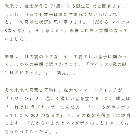
未来は、颯太が今日で4歳になる誕生日
だと聞きます。
しかし、（あでも本来はまだ生まれてないわけよね）
と、この奇妙な状況に思い至ります。 （だから マイナス
8歳かな）
。 そう考えると、未来は自然と笑顔になって
いました
。
未来は、目の前の小さな、そして愛おしい息子に向かっ
て、心からの笑顔で語りかけます。 「マイナス8歳の誕
生日おめでとう」
。 「颯太」
。
その未来の言葉と同時に、颯太のスマートウォッチが
「ポワ～ン」
と、温かく優しい音を立てました。 颯太は
「これはね ラブセンサーなんだよ」
「こころがポワポワ
ってしたら おとがなるの」
と、その機能を得意げに説明
します。 「だからいまのはママがボクのことすきってお
もったってことだよ」
。