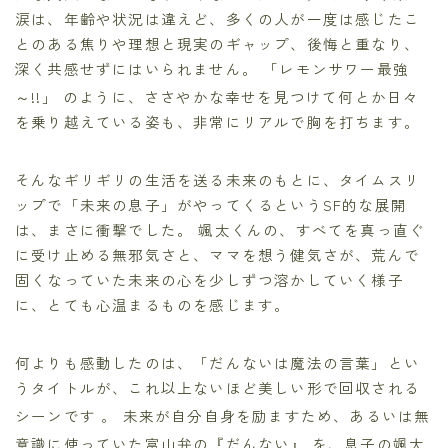
涙は、年齢や状況は違えど、多くの人が一度は感じたこ
とのある焦りや理想と現実のギャップ、後悔と重なり、
深く共感せずにはいられません。 「レモンサワー最強
～!!」
のように、ささやかな幸せを見つけて何とか日々
を乗り越えている姿も、非常にリアルで胸を打ちます。
そんなギリギリの生活を送る未来のもとに、タイムスリ
ップで「未来の息子」がやってくるというSF的な展開
は、まさに衝撃でした。 颯太くんの、すべてを真っ直ぐ
に受け止める無邪気さと、ママを想う健気さが、荒んで
固くなっていた未来の心を少しずつ溶かしていく様子
に、とても心温まるものを感じます。
何よりも感動したのは、「だんないは魔法の言葉」とい
うタイトルが、これ以上ないほど美しい形で回収される
シーンです
。 未来が自分自身を励ますため、あるいは無
意識に使っていた富山弁の『だんない』
を、息子の颯太