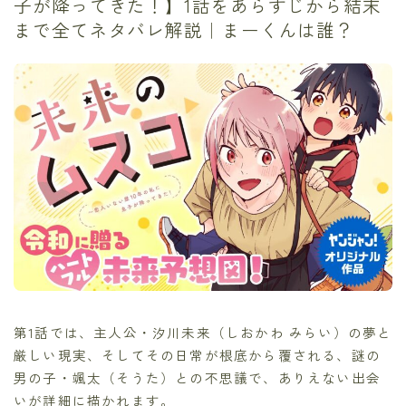
子が降ってきた！】1話をあらすじから結末
まで全てネタバレ解説｜まーくんは誰？
第1話では、主人公・汐川未来（しおかわ みらい）の夢と
厳しい現実、そしてその日常が根底から覆される、謎の
男の子・颯太（そうた）との不思議で、ありえない出会
いが詳細に描かれます。