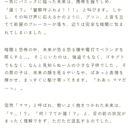
一気にパニックに陥った未来は、携帯を握りしめ、
「誰！？」「警察呼ぶわよ！！！」
と叫びます。 しか
し、その叫び声に応えるかのように、ブツン、と音を立
てて部屋のブレーカーが落ち、辺りは完全な暗闇に包ま
れてしまいました
。
暗闇と恐怖の中、未来が恐る恐る懐中電灯でベランダを
照らすと…。 そこにいたのは、強盗でもなく、ゴキブリ
でもなく、なんと見知らぬ一人の小さな子供でした
。 そ
の男の子は、未来の顔を見るやいなや、ぱあっと表情を
輝かせ、まっすぐに駆け寄ってきます。 「わあっ ママだ
ーっ」
。
突然「ママ」と呼ばれ、勢いよく抱きつかれた未来は、
「マ…！？」
「何！？てか誰！？」
と、目の前の状況が
まったく理解できず、ただただ混乱するのでした。