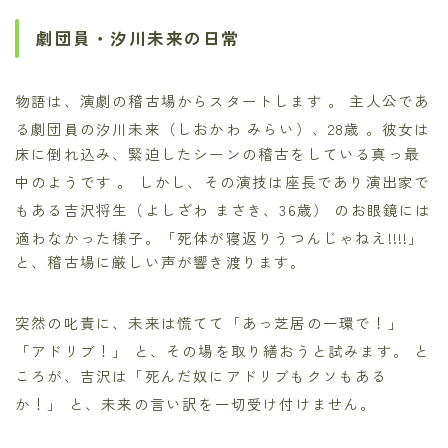
劇団員・汐川未来の日常
物語は、演劇の稽古場からスタートします
。 主人公であ
る劇団員の汐川未来（しおかわ みらい）、28歳
。彼女は
床に倒れ込み、緊迫したシーンの稽古をしている真っ最
中のようです
。 しかし、その演技は座長であり演出家で
もある吉沢将生（よしざわ まさき、36歳）
のお眼鏡には
適わなかった様子。「死体が寝返りうつんじゃねえ!!!!」
と、稽古場に厳しい声が響き渡ります。
突然の叱責に、未来は慌てて「あっ芝居の一環で！」
「アドリブ！」
と、その場を取り繕おうと試みます。 と
ころが、吉沢は「死んだ奴にアドリブもクソもある
か！」
と、未来の言い訳を一切受け付けません。