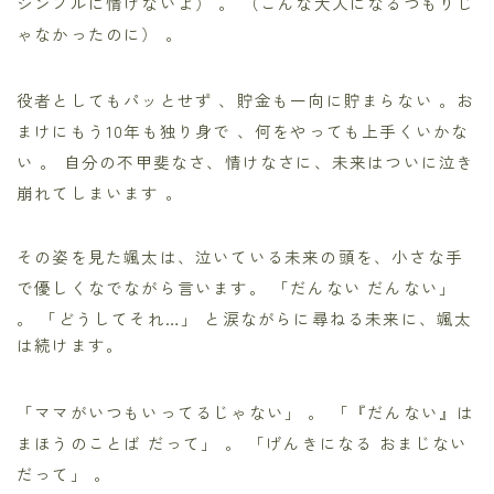
シンプルに情けないよ）
。 （こんな大人になるつもりじ
ゃなかったのに）
。
役者としてもパッとせず
、貯金も一向に貯まらない
。お
まけにもう10年も独り身で
、何をやっても上手くいかな
い
。 自分の不甲斐なさ、情けなさに、未来はついに泣き
崩れてしまいます
。
その姿を見た颯太は、泣いている未来の頭を、小さな手
で優しくなでながら言います。 「だんない だんない」
。 「どうしてそれ…」
と涙ながらに尋ねる未来に、颯太
は続けます。
「ママがいつもいってるじゃない」
。 「『だんない』は
まほうのことば だって」
。 「げんきになる おまじない
だって」
。