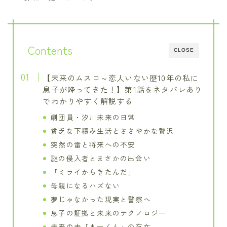
Contents
CLOSE
【未来のムスコ～恋人いない歴10年の私に
息子が降ってきた！】第1話をネタバレあり
でわかりやすく解説する
劇団員・汐川未来の日常
貧乏な下積み生活とささやかな贅沢
突然の雷と将来への不安
謎の侵入者とまさかの出会い
「ミライからきたんだ」
母親になるハズない
夢じゃなかった現実と警察へ
息子の証拠と未来のテクノロジー
未来の夫「まーくん」の存在