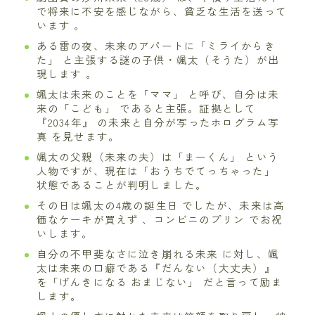
で将来に不安を感じながら、貧乏な生活を送って
います 。
ある雷の夜、未来のアパートに「ミライからき
た」 と主張する謎の子供・颯太（そうた）が出
現します 。
颯太は未来のことを「ママ」 と呼び、自分は未
来の「こども」 であると主張。証拠として
『2034年』 の未来と自分が写ったホログラム写
真 を見せます。
颯太の父親（未来の夫）は「まーくん」 という
人物ですが、現在は「おうちでてっちゃった」
状態であることが判明しました。
その日は颯太の4歳の誕生日 でしたが、未来は高
価なケーキが買えず 、コンビニのプリン でお祝
いします。
自分の不甲斐なさに泣き崩れる未来 に対し、颯
太は未来の口癖である『だんない（大丈夫）』
を「げんきになる おまじない」 だと言って励ま
します。