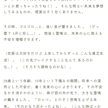
ンとか買っちゃったりね！）
。 そんな明るい未来を夢想
してみるものの、現実はそう甘くありません。
その時、ゴロゴロ…と、低い音が響きました
。 （げっ
雷？ 4月に珍し…）
。 雨音と雷鳴は、未来の心に抱える
不安を増幅させます。
（芝居は大好きだけど 上京してからずっと こんな貧乏生
活）
。 （この先ブレイクすることなんて あるのか
な…）
。 （そろそろ潮時なのかな）
。
28歳という年齢、10年という下積みの期間。将来への漠
然とした不安が、重く未来の心によぎります。 その不安
をかき消すかのように、再び窓の外が光り、大きな雷鳴
が轟きました
。 「ひゃつ」
と小さく悲鳴を上げる未
来。 （今のかなり近かったよね）
。 （こんな時ばっか