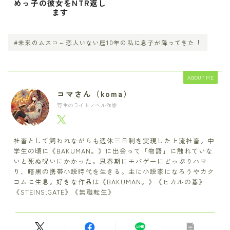
めっ子の彼女をNTR返し
ます
#未来のムスコ～恋人いない歴10年の私に息子が降ってきた！
ABOUT ME
コマさん（koma）
野生のライトノベル作家
社畜として飼われながらも週休三日制を実現した上流社畜。中
学生の頃に《BAKUMAN。》に出会って「物語」に触れていな
いと死ぬ呪いにかかった。思春期にモバゲーにどっぷりハマ
り、暗黒の携帯小説時代を生きる。主に小説家になろうやカク
ヨムに生息。好きな作品は《BAKUMAN。》《ヒカルの碁》
《STEINS;GATE》《無職転生》