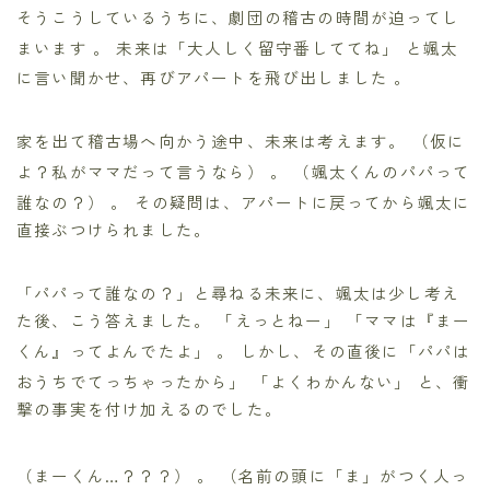
そうこうしているうちに、劇団の稽古の時間が迫ってし
まいます
。 未来は「大人しく留守番しててね」
と颯太
に言い聞かせ、再びアパートを飛び出しました
。
家を出て稽古場へ向かう途中、未来は考えます。 （仮に
よ？私がママだって言うなら）
。 （颯太くんのパパって
誰なの？）
。 その疑問は、アパートに戻ってから颯太に
直接ぶつけられました。
「パパって誰なの？」と尋ねる未来に、颯太は少し考え
た後、こう答えました。 「えっとねー」 「ママは『まー
くん』ってよんでたよ」
。 しかし、その直後に「パパは
おうちでてっちゃったから」 「よくわかんない」
と、衝
撃の事実を付け加えるのでした。
（まーくん…？？？）
。 （名前の頭に「ま」がつく人っ