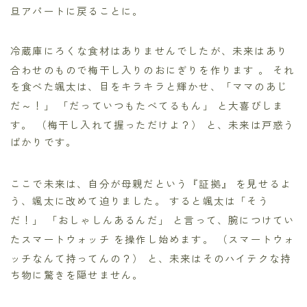
旦アパートに戻ることに。
冷蔵庫にろくな食材はありませんでしたが、未来はあり
合わせのもので梅干し入りのおにぎりを作ります
。 それ
を食べた颯太は、目をキラキラと輝かせ、「ママのあじ
だ～！」
「だっていつもたべてるもん」
と大喜びしま
す。 （梅干し入れて握っただけよ？）
と、未来は戸惑う
ばかりです。
ここで未来は、自分が母親だという『証拠』
を見せるよ
う、颯太に改めて迫りました。 すると颯太は「そう
だ！」 「おしゃしんあるんだ」
と言って、腕につけてい
たスマートウォッチ
を操作し始めます。 （スマートウォ
ッチなんて持ってんの？）
と、未来はそのハイテクな持
ち物に驚きを隠せません。