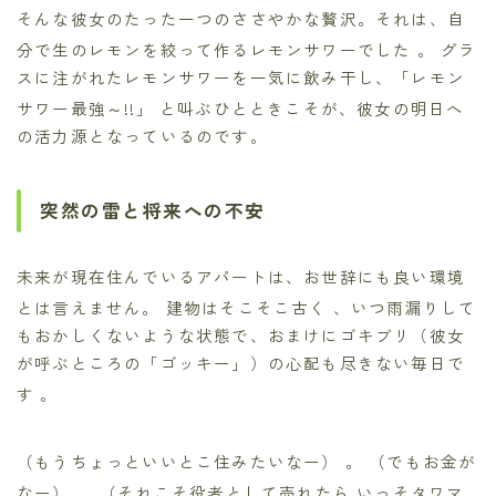
そんな彼女のたった一つのささやかな贅沢。それは、自
分で生のレモンを絞って作るレモンサワーでした
。 グラ
スに注がれたレモンサワーを一気に飲み干し、「レモン
サワー最強～!!」
と叫ぶひとときこそが、彼女の明日へ
の活力源となっているのです。
突然の雷と将来への不安
未来が現在住んでいるアパートは、お世辞にも良い環境
とは言えません。 建物はそこそこ古く
、いつ雨漏りして
もおかしくないような状態で、おまけにゴキブリ（彼女
が呼ぶところの「ゴッキー」）の心配も尽きない毎日で
す
。
（もうちょっといいとこ住みたいなー）
。 （でもお金が
なー）
。 （それこそ役者として売れたら いっそタワマ