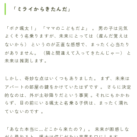
「ミライからきたんだ」
「ボク颯太！」
「ママのこどもだよ」
。 男の子は元気
よくそう名乗りますが、未来にとっては（産んだ覚えは
ないから）
というのが正直な感想で、まったく心当たり
がありません。 （隣と間違えて入ってきたんじゃー）
と
未来は推測します。
しかし、奇妙な点はいくつもありました。 まず、未来は
アパートの部屋の鍵をかけていたはずです
。 さらに決定
的なのは、外が土砂降りだという事実
。それにもかかわ
らず、目の前にいる颯太と名乗る子供は、まったく濡れ
ていないのです
。
「あなた本当に…どこから来たの？」。 未来が困惑しな
がら尋ねると、颯太は信じがたい言葉を口にします。