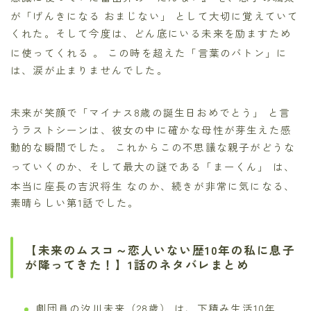
が「げんきになる おまじない」
として大切に覚えていて
くれた。そして今度は、どん底にいる未来を励ますため
に使ってくれる
。 この時を超えた「言葉のバトン」に
は、涙が止まりませんでした。
未来が笑顔で「マイナス8歳の誕生日おめでとう」
と言
うラストシーンは、彼女の中に確かな母性が芽生えた感
動的な瞬間でした。 これからこの不思議な親子がどうな
っていくのか、そして最大の謎である「まーくん」
は、
本当に座長の吉沢将生
なのか、続きが非常に気になる、
素晴らしい第1話でした。
【未来のムスコ～恋人いない歴10年の私に息子
が降ってきた！】1話のネタバレまとめ
劇団員の汐川未来（28歳） は、下積み生活10年