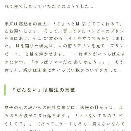
れて寝てしまっていただけのようでした
。
未来は寝起きの颯太に「ちょっと目 閉じててくれる？」
とお願いします。 そして、買ってきたコンビニのプリン
を皿にあけ、そこに1本のろうそくを立てて火を灯しまし
た。 目を開けた颯太は、目の前のプリンを見て「プリン
だーっ」
と目を輝かせます。 「これボクがいっちばんす
きなやつ」
「やっぱりママだね ありがとうっ」
。 そう
言うと、颯太は未来に力いっぱい抱きついてきました
。
『だんない』は魔法の言葉
息子の心の底からの純粋な喜びに、未来の目からは、ぽ
ろぽろと涙がこぼれ落ちます
。 「ママないてるの？ ど
うして？」
。 （だって…ケーキもろくに買えないなんて