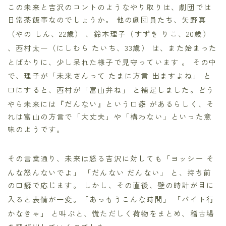
この未来と吉沢のコントのようなやり取りは、劇団では
日常茶飯事なのでしょうか。 他の劇団員たち、矢野真
（やの しん、22歳）
、鈴木理子（すずき りこ、20歳）
、西村太一（にしむら たいち、33歳）
は、また始まった
とばかりに、少し呆れた様子で見守っています
。 その中
で、理子が「未来さんって たまに方言 出ますよね」
と
口にすると、西村が「富山弁ね」
と補足しました。どう
やら未来には『だんない』という口癖
があるらしく、そ
れは富山の方言で「大丈夫」や「構わない」といった意
味のようです。
その言葉通り、未来は怒る吉沢に対しても「ヨッシー そ
んな怒んないでよ」
「だんない だんない」
と、持ち前
の口癖で応じます。 しかし、その直後、壁の時計が目に
入ると表情が一変。「あっもうこんな時間」
「バイト行
かなきゃ」
と叫ぶと、慌ただしく荷物をまとめ、稽古場