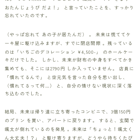
おたんじょうび だよ！」
と言っていたことを、すっかり
忘れていたのです。
（やっぱ忘れて あの子が居たんだ）
。 未来は慌ててケ
ーキ屋に駆け込みますが、すでに閉店間際
。残っている
のは「いちごのデコレーション ¥4,500-」
のホールケー
キだけでした。 しかし、未来が財布の中身をすべてかき
集めても、そこには2790円
しか入っていません。 店員に
「慣れてるんで」
と空元気を言った自分を思い出し、
（慣れてるって何…）
と、自分の情けない現状に深く落
ち込むのでした。
結局、未来は帰り道に立ち寄ったコンビニで、3個150円
のプリン
を買い、アパートに戻ります。 すると、玄関で
颯太が倒れているのを発見
。未来は「ちょっと！颯太く
ん大丈夫！？」
と駆け寄りますが、どうやら待ちくたび