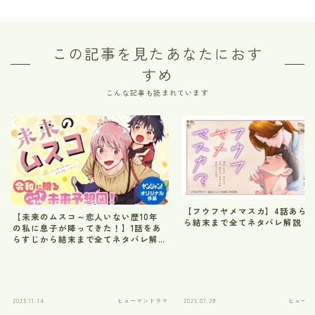
この記事を見たあなたにおす
すめ
こんな記事も読まれています
【フウフヤメマスカ】4話あら
【未来のムスコ～恋人いない歴10年
ら結末まで全てネタバレ解説
の私に息子が降ってきた！】1話をあ
らすじから結末まで全てネタバレ解
説｜まーくんは誰？
2025.11.14
ヒューマンドラマ
2025.07.29
ヒューマ