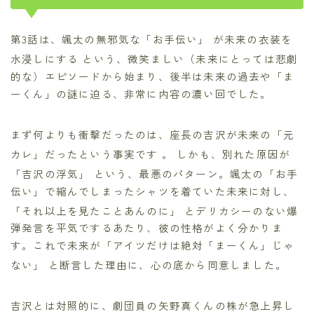
第3話は、颯太の無邪気な「お手伝い」
が未来の衣装を
水浸しにする
という、微笑ましい（未来にとっては悲劇
的な）エピソードから始まり、後半は未来の過去や「ま
ーくん」の謎に迫る、非常に内容の濃い回でした。
まず何よりも衝撃だったのは、座長の吉沢が未来の「元
カレ」だったという事実です
。 しかも、別れた原因が
「吉沢の浮気」
という、最悪のパターン。颯太の「お手
伝い」で縮んでしまったシャツを着ていた未来に対し、
「それ以上を見たことあんのに」
とデリカシーのない爆
弾発言を平気でするあたり、彼の性格がよく分かりま
す。これで未来が「アイツだけは絶対「まーくん」じゃ
ない」
と断言した理由に、心の底から同意しました。
吉沢とは対照的に、劇団員の矢野真くんの株が急上昇し