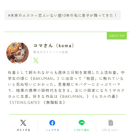
#未来のムスコ～恋人いない歴10年の私に息子が降ってきた！
ABOUT ME
コマさん（koma）
野生のライトノベル作家
社畜として飼われながらも週休三日制を実現した上流社畜。中
学生の頃に《BAKUMAN。》に出会って「物語」に触れていな
いと死ぬ呪いにかかった。思春期にモバゲーにどっぷりハマ
り、暗黒の携帯小説時代を生きる。主に小説家になろうやカク
ヨムに生息。好きな作品は《BAKUMAN。》《ヒカルの碁》
《STEINS;GATE》《無職転生》
ポストする
シェアする
LINEで送る
URLをコピー