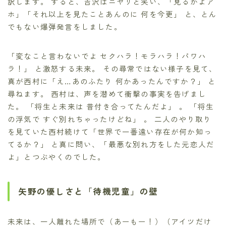
訳します。 すると、吉沢はニヤリと笑い、「見るかよア
ホ」「それ以上を見たことあんのに 何を今更」 と、とん
でもない爆弾発言をしました。
「変なこと言わないでよ セクハラ！モラハラ！パワハ
ラ！」 と激怒する未来。 その尋常ではない様子を見て、
真が西村に「え…あのふたり 何かあったんですか？」 と
尋ねます。 西村は、声を潜めて衝撃の事実を告げまし
た。 「将生と未来は 昔付き合ってたんだよ」 。 「将生
の浮気で すぐ別れちゃったけどね」 。 二人のやり取り
を見ていた西村続けて「世界で一番遠い存在が何か知っ
てるか？」 と真に問い、「最悪な別れ方をした元恋人だ
よ」とつぶやくのでした。
矢野の優しさと「待機児童」の壁
未来は、一人離れた場所で（あーもー！）（アイツだけ