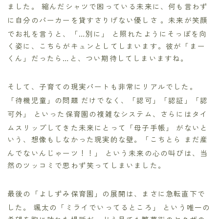
ました。 縮んだシャツで困っている未来に、何も言わず
に自分のパーカーを貸すさりげない優しさ
。未来が笑顔
でお礼を言うと、「…別に」
と照れたようにそっぽを向
く姿に、こちらがキュンとしてしまいます。彼が「まー
くん」だったら…と、つい期待してしまいますね。
そして、子育ての現実パートも非常にリアルでした。
「待機児童」の問題
だけでなく、「認可」「認証」「認
可外」
といった保育園の複雑なシステム、さらにはタイ
ムスリップしてきた未来にとって「母子手帳」
がないと
いう、想像もしなかった現実的な壁。「こちとら まだ産
んでないんじゃーツ！！」
という未来の心の叫びは、当
然のツッコミで思わず笑ってしまいました。
最後の「よしずみ保育園」の展開は、まさに急転直下で
した。 颯太の「ミライでいってるところ」
という唯一の