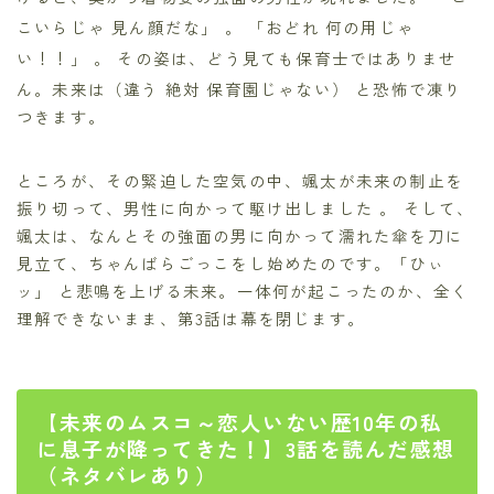
こいらじゃ 見ん顔だな」
。 「おどれ 何の用じゃ
い！！」
。 その姿は、どう見ても保育士ではありませ
ん。未来は（違う 絶対 保育園じゃない）
と恐怖で凍り
つきます。
ところが、その緊迫した空気の中、颯太が未来の制止を
振り切って、男性に向かって駆け出しました 。 そして、
颯太は、なんとその強面の男に向かって濡れた傘を刀に
見立て、ちゃんばらごっこをし始めたのです。「ひぃ
ッ」 と悲鳴を上げる未来。一体何が起こったのか、全く
理解できないまま、第3話は幕を閉じます。
【未来のムスコ～恋人いない歴10年の私
に息子が降ってきた！】3話を読んだ感想
（ネタバレあり）