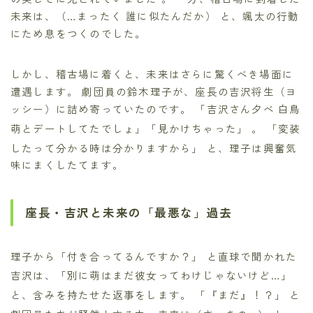
未来は、（…まったく 誰に似たんだか） と、颯太の行動
にため息をつくのでした。
しかし、稽古場に着くと、未来はさらに驚くべき場面に
遭遇します。 劇団員の鈴木理子が、座長の吉沢将生（ヨ
ッシー）に詰め寄っていたのです。 「吉沢さん夕べ 白鳥
萌とデートしてたでしょ」「見かけちゃった」
。 「変装
したって分かる時は分かりますから」
と、理子は興奮気
味にまくしたてます。
座長・吉沢と未来の「最悪な」過去
理子から「付き合ってるんですか？」
と直球で聞かれた
吉沢は、「別に萌はまだ彼女ってわけじゃないけど…」
と、含みを持たせた返事をします。 「『まだ』！？」
と