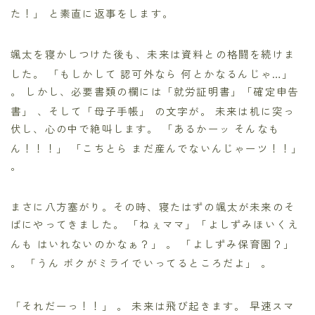
た！」
と素直に返事をします。
颯太を寝かしつけた後も、未来は資料との格闘を続けま
した。 「もしかして 認可外なら 何とかなるんじゃ…」
。 しかし、必要書類の欄には「就労証明書」「確定申告
書」
、そして「母子手帳」
の文字が。 未来は机に突っ
伏し、心の中で絶叫します。 「あるかーッ そんなも
ん！！！」 「こちとら まだ産んでないんじゃーツ！！」
。
まさに八方塞がり。その時、寝たはずの颯太が未来のそ
ばにやってきました。 「ねぇママ」「よしずみほいくえ
んも はいれないのかなぁ？」
。 「よしずみ保育園？」
。 「うん ボクがミライでいってるところだよ」
。
「それだーっ！！」
。 未来は飛び起きます。 早速スマ