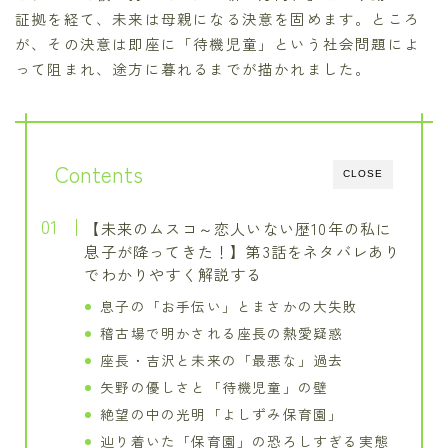
証拠を経て、未来は母親になる決意を固めます。ところ
が、その決意は即座に「待機児童」という社会問題によ
って阻まれ、途方に暮れるまでが描かれました。
Contents
CLOSE
【未来のムスコ～恋人いない歴10年の私に
息子が降ってきた！】第3話をネタバレあり
でわかりやすく解説する
息子の「お手伝い」とまさかの大失敗
稽古場で明かされる座長の熱愛疑惑
座長・吉沢と未来の「最悪な」過去
矢野の優しさと「待機児童」の壁
絶望の中の光明「よしずみ保育園」
辿り着いた「保育園」の恐ろしすぎる実態