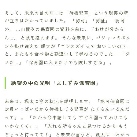
そして、未来の目の前には「待機児童」という現実の壁
が立ちはだかっていました。 「認可」「認証」「認可
外」
…山積みの保育園の資料を前に、「わけが分から
ん…」
と頭を抱えます。 そんな未来に、パジャマのボタ
ンを掛け違えた
颯太が「ニンカガイって おいしいの？」
と、またもや食べ物と勘違いして尋ねるのでした。 「ダ
メだ…」「保育園に入るだけでも険しすぎる」
。
絶望の中の光明「よしずみ保育園」
未来は、颯太に今の状況を説明します。 「認可保育園は
定員いっぱいだから待機してる児童が たくさんいるんだ
って」
。 「だから今申請しても すぐ入園ってわけにも
いかなくて」
。 「入れる所ちゃんと見つけるから もう
ちょっと待ってて！」
と未来が言うと、颯太は「わかっ