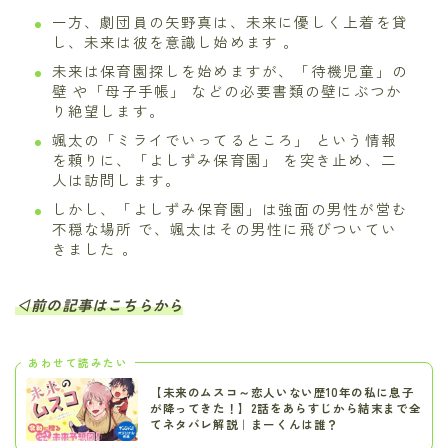
一方、劇団員の矢野真は、未来に優しく上着を貸
し、未来は彼を意識し始めます 。
未来は保育園探しを始めますが、「待機児童」の
壁 や「母子手帳」 などの必要書類の壁にぶつか
り絶望します。
颯太の「ミライでいってるところ」 という情報
を頼りに、「よしずみ保育園」 を突き止め、二
人は訪問します。
しかし、「よしずみ保育園」は強面の男性が営む
不穏な場所 で、颯太はその男性に飛びついてい
きました 。
◁前の記事はこちらから
あわせて読みたい
【未来のムスコ～恋人いない歴10年の私に息子
が降ってきた！】2話をあらすじから結末まで全
てネタバレ解説｜まーくんは誰？