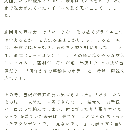
劇団員たちが騒然とする中、未来は（さっきの…）
と、
家で颯太が見ていたアイドルの顔を思い出していまし
た。
劇団員の西村太一は「いいよなー その歳でグラドルと付
き合えるとか」
と吉沢を羨ましがります。 すると吉沢
は、得意げに胸を張り、あのキメ顔で叫びました。 「人
生、最高（ロックオン）！」
。 その場が冷ややかな空気
に包まれる中、西村が「将生が唯一出演したCMの決め台
詞だよ」
「何年か前の整髪料のホラ」
と、冷静に解説を
入れます。
その時、吉沢が未来の姿に気づきました。「どうした？
その服」「攻めたモン着てきたな」 。 颯太の「お手伝
い」によって縮んでしまい、体にぴったりと張り付いた
シャツ を着ていた未来は、慌てて「これはその ちょっと
したアクシデントで」「見ないでぇ～」 冗談っぽく言い