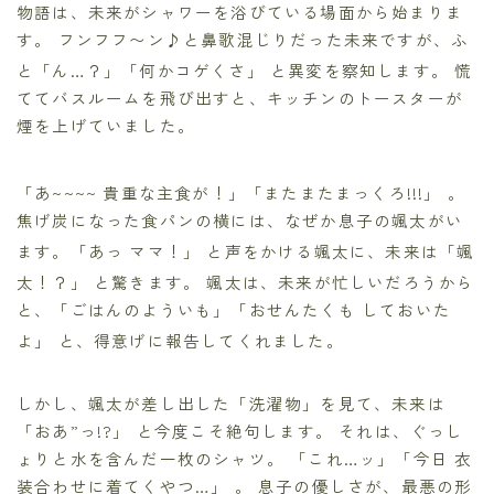
物語は、未来がシャワーを浴びている場面から始まりま
す。 フンフフ〜ン♪と鼻歌混じりだった未来ですが、ふ
と「ん…？」「何かコゲくさ」
と異変を察知します。 慌
ててバスルームを飛び出すと、キッチンのトースターが
煙を上げていました。
「あ~~~~ 貴重な主食が！」「またまたまっくろ!!!」
。
焦げ炭になった食パンの横には、なぜか息子の颯太がい
ます。「あっ ママ！」
と声をかける颯太に、未来は「颯
太！？」
と驚きます。 颯太は、未来が忙しいだろうから
と、「ごはんのよういも」「おせんたくも しておいた
よ」
と、得意げに報告してくれました。
しかし、颯太が差し出した「洗濯物」を見て、未来は
「おあ”っ!?」 と今度こそ絶句します。 それは、ぐっし
ょりと水を含んだ一枚のシャツ。 「これ…ッ」「今日 衣
装合わせに着てくやつ…」 。 息子の優しさが、最悪の形