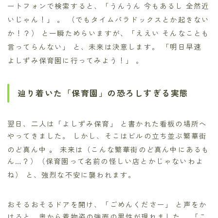
ートフォンで検索すると、「うんうん 今もあるし 全然近
いじゃん！」
。 （でもタイムパラドックスとか起きない
か！？）
と一瞬ためらいますが、「ええい そんなことも
言ってらんない」
と、未来は決意します。 「明日早速
よしずみ保育園に行ってみよう！」
。
辿り着いた「保育園」の恐ろしすぎる実態
翌日、二人は「よしずみ保育」
と書かれた看板の場所へ
やってきました。 しかし、そこはビルの立ち並ぶ繁華街
のど真ん中
。 未来は（こんな繁華街のど真ん中にあるも
ん…？）（保育園って名前の怪しい店とかじゃないわよ
ね）
と、強烈な不安に襲われます。
おそるおそるドアを開け、「ごめんくださー」
と声をか
けると、奥から着物姿の強面の男性が現れました。 「こ