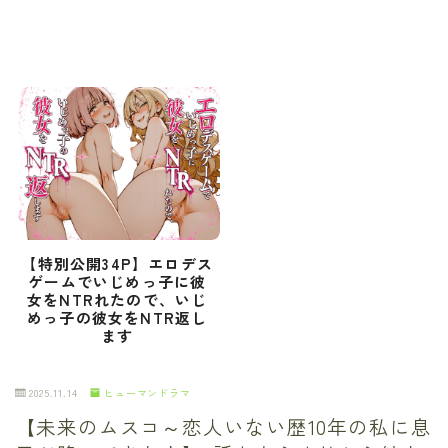
【特別公開34P】エロデス
ゲームでいじめっ子に彼
女をNTRれたので、いじ
めっ子の彼女をNTR返し
ます
2025.11.14
ヒューマンドラマ
【未来のムスコ～恋人いない歴10年の私に息