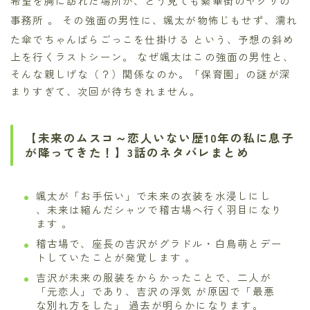
希望を胸に訪れた場所が、どう見ても繁華街のヤクザの
事務所
。 その強面の男性に、颯太が物怖じもせず、濡れ
た傘でちゃんばらごっこを仕掛ける
という、予想の斜め
上を行くラストシーン。 なぜ颯太はこの強面の男性と、
そんな親しげな（？）関係なのか。「保育園」の謎が深
まりすぎて、次回が待ちきれません。
【未来のムスコ～恋人いない歴10年の私に息子
が降ってきた！】3話のネタバレまとめ
颯太が「お手伝い」で未来の衣装を水浸しにし
、未来は縮んだシャツで稽古場へ行く羽目になり
ます 。
稽古場で、座長の吉沢がグラドル・白鳥萌とデー
トしていたことが発覚します 。
吉沢が未来の服装をからかったことで、二人が
「元恋人」であり、吉沢の浮気 が原因で「最悪
な別れ方をした」 過去が明らかになります。