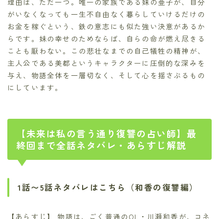
理由は、ただ一つ。唯一の家族である妹の亜子が、自分
がいなくなっても一生不自由なく暮らしていけるだけの
お金を稼ぐという、鉄の意志にも似た強い決意があるか
らです。妹の幸せのためならば、自らの命が燃え尽きる
ことも厭わない。この悲壮なまでの自己犠牲の精神が、
主人公である美都というキャラクターに圧倒的な深みを
与え、物語全体を一層切なく、そして心を揺さぶるもの
にしています。
【未来は私の言う通り復讐の占い師】最
終回まで全話ネタバレ・あらすじ解説
1話〜5話ネタバレはこちら（和香の復讐編）
【あらすじ】 物語は、ごく普通のOL・川瀬和香が、コネ