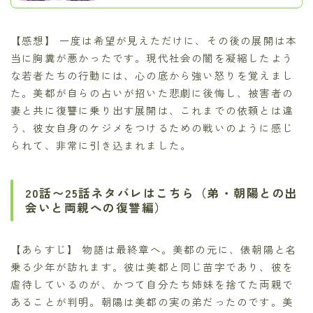
【感想】 一度は希望が見えただけに、その後の展開は本
当に胸糞が悪かったです。現代社会の闇を凝縮したよう
な若者たちの行動には、心の底から強い怒りを覚えまし
た。美都が自らの占いが招いた悲劇に後悔し、被害者の
妻と共に復讐に乗り出す展開は、これまでの依頼とは違
う、彼女自身のケジメをつけるための戦いのように感じ
られて、非常に引き込まれました。
20話〜25話ネタバレはこちら（弟・朝陽との出
会いと両親への復讐編）
【あらすじ】 物語は最終章へ。美都の元に、俵朝陽と名
乗る少年が訪れます。彼は美都と同じ苗字であり、彼を
虐待しているのが、かつて自分たち姉妹を捨てた両親で
あることが判明。朝陽は美都の実の弟だったのです。美