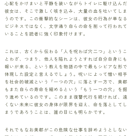
心配をかけまいと平静を装いながらトイレに駆け込んだ
彼女は、そこで激しく咳き込み、大量の血を吐いてしま
うのです。この衝撃的なシーンは、彼女の行為が単なる
ビジネスではなく、文字通り自らの命を削って行われて
いることを読者に強く印象付けます。
これは、古くから伝わる「人を呪わば穴二つ」というこ
とわざ、つまり、他人を陥れようとすれば自分自身にも
報いが来る、という教えを物語の中で最もシビアな形で
体現した設定と言えるでしょう。呪いによって憎い相手
を社会的破滅という「一つの穴」に落とす一方で、美都
もまた自らの寿命を縮めるという「もう一つの穴」を掘
り進めているのです。このまま復讐代行を続ければ、遠
くない未来に彼女の身体が限界を迎え、命を落としてし
まうであろうことは、誰の目にも明らかです。
それでもなお美都がこの危険な仕事を辞めようとしない