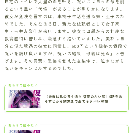
自宅のトイレで大量の血を吐き、呪いには自らの命を削
るという重い「代償」があることが明らかになります。
彼女が危険を冒すのは、車椅子生活を送る妹・亜子のた
めでした。そんなある日、新たな依頼者として女子高
生・玉井友梨佳が来店します。彼女は母親からの壮絶な
教育虐待に苦しみ、殺意すら抱いていました。美都は自
分と似た境遇の彼女に同情し、500円という破格の値段で
呪いを請け負いますが、呪いの結果「母親は死ぬ」と告
げます。その言葉に恐怖を覚えた友梨佳は、泣きながら
呪いをキャンセルするのでした。
あわせて読みたい
【未来は私の言う通り 復讐の占い師】6話をあ
らすじから結末まで全てネタバレ解説
あわせて読みたい