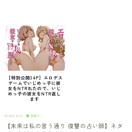
【特別公開34P】エロデス
ゲームでいじめっ子に彼
女をNTRれたので、いじ
めっ子の彼女をNTR返し
ます
2025.10.19
復讐モノ
【未来は私の言う通り 復讐の占い師】ネタ