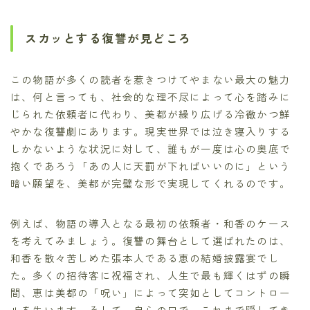
スカッとする復讐が見どころ
この物語が多くの読者を惹きつけてやまない最大の魅力
は、何と言っても、社会的な理不尽によって心を踏みに
じられた依頼者に代わり、美都が繰り広げる冷徹かつ鮮
やかな復讐劇にあります。現実世界では泣き寝入りする
しかないような状況に対して、誰もが一度は心の奥底で
抱くであろう「あの人に天罰が下ればいいのに」という
暗い願望を、美都が完璧な形で実現してくれるのです。
例えば、物語の導入となる最初の依頼者・和香のケース
を考えてみましょう。復讐の舞台として選ばれたのは、
和香を散々苦しめた張本人である恵の結婚披露宴でし
た。多くの招待客に祝福され、人生で最も輝くはずの瞬
間、恵は美都の「呪い」によって突如としてコントロー
ルを失います。そして、自らの口で、これまで隠してき