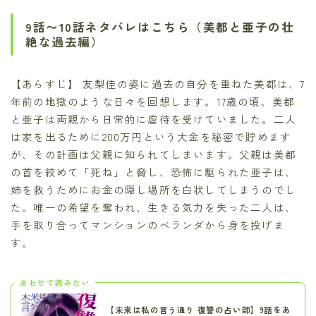
9話〜10話ネタバレはこちら（美都と亜子の壮
絶な過去編）
【あらすじ】 友梨佳の姿に過去の自分を重ねた美都は、7
年前の地獄のような日々を回想します。17歳の頃、美都
と亜子は両親から日常的に虐待を受けていました。二人
は家を出るために200万円という大金を秘密で貯めます
が、その計画は父親に知られてしまいます。父親は美都
の首を絞めて「死ね」と脅し、恐怖に駆られた亜子は、
姉を救うためにお金の隠し場所を白状してしまうのでし
た。唯一の希望を奪われ、生きる気力を失った二人は、
手を取り合ってマンションのベランダから身を投げま
す。
あわせて読みたい
【未来は私の言う通り 復讐の占い師】9話をあ