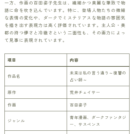
一方、作画の百田姿子先生は、繊細かつ美麗な筆致で物
語に命を吹き込んでいます。特に、登場人物たちの微細
な表情の変化や、ダークでミステリアスな物語の雰囲気
を描き出す表現力は高く評価されています。主人公・美
都の持つ儚さと冷徹さという二面性も、その画力によっ
て見事に表現されています。
項目
内容
未来は私の言う通り～復讐の
作品名
占い師～
原作
荒井チェイサー
作画
百田姿子
青年漫画、ダークファンタジ
ジャンル
ー、サスペンス