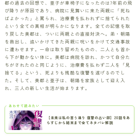
都の過去の回想で、亜子が車椅子になったのは7年前の飛
び降りが原因であり、病院に見舞いに来た両親に「死ね
ばよかった」と罵られ、治療費を払われずに捨てられた
という全ての真相が明らかになります。全ての記憶を取
り戻した美都は、ついに両親との直接対決へ。弟・朝陽
を救出し、追いかけてきた両親に呪いをかけて交通事故
に遭わせます。一命は取り留めたものの、二人とも首か
ら下が動かない体に。美都は病院を訪れ、かつて自分た
ちがされたのと同じように、治療費を払わず二人を「見
捨てる」という、死よりも残酷な復讐を遂げるのでし
た。そして、美都と亜子は、朝陽を家族として迎え入
れ、三人の新しい生活が始まります。
あわせて読みたい
【未来は私の言う通り 復讐の占い師】20話をあ
らすじから結末まで全てネタバレ解説