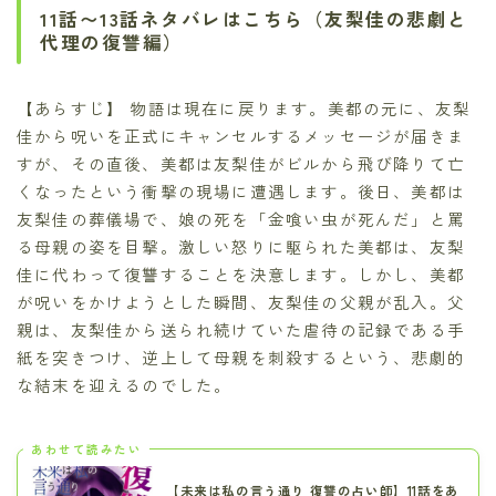
11話〜13話ネタバレはこちら（友梨佳の悲劇と
代理の復讐編）
【あらすじ】 物語は現在に戻ります。美都の元に、友梨
佳から呪いを正式にキャンセルするメッセージが届きま
すが、その直後、美都は友梨佳がビルから飛び降りて亡
くなったという衝撃の現場に遭遇します。後日、美都は
友梨佳の葬儀場で、娘の死を「金喰い虫が死んだ」と罵
る母親の姿を目撃。激しい怒りに駆られた美都は、友梨
佳に代わって復讐することを決意します。しかし、美都
が呪いをかけようとした瞬間、友梨佳の父親が乱入。父
親は、友梨佳から送られ続けていた虐待の記録である手
紙を突きつけ、逆上して母親を刺殺するという、悲劇的
な結末を迎えるのでした。
あわせて読みたい
【未来は私の言う通り 復讐の占い師】11話をあ