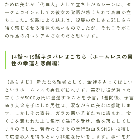
ために美都が「代理人」として立ち上がるシーンは、ダ
ークヒロインとしての彼女の覚悟が感じられて鳥肌が立
ちました。父親による結末は、復讐の虚しさと悲しさを
強く感じさせる後味の悪いものでしたが、それこそがこ
の作品の持つリアルさなのだと思います。
14話〜19話ネタバレはこちら（ホームレスの男
性の幸運と悲劇編）
【あらすじ】 新たな依頼者として、金運を占ってほしい
というホームレスの男性が訪れます。美都は彼が買った
宝くじが5000万円に当選することを予言。1週間後、予言
通り大金を手にした男性は、涙ながらに美都に感謝しま
す。しかしその直後、ガラの悪い若者たちに絡まれ、宝
くじを奪われた上に集団で暴行を受け、命を落としてし
まうのでした。若者たちはその暴行動画をSNSに投稿し
て広告収入を得るという非道な行いをします。事件を知