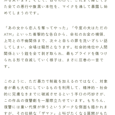
た全ての悪行や腹黒い本性を、マイクを通して暴露し始
めてしまうのです。
「あの女から恋人を奪ってやった」「今度の夫はただの
ATM」といった衝撃的な告白から、会社のお金の横領、
上司との不倫関係まで、次々と自らの罪を洗いざらい話
してしまい、会場は騒然となります。社会的地位や人間
関係という鎧を全て剥ぎ取られ、最もプライドを傷つけ
られる形で自滅していく様子は、まさに圧巻の一言で
す。
このように、ただ暴力で制裁を加えるのではなく、対象
者が最も大切にしているものを利用して、精神的・社会
的に完膚なきまでに破滅させるという手口の巧妙さが、
この作品の復讐劇を一層際立たせています。もちろん、
復讐には重い代償が伴うというダークな側面も描かれま
すが、その壮絶な「ザマァ」と叫びたくなる展開がもた