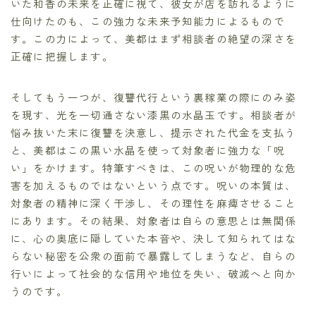
いた和香の未来を正確に視て、彼女が店を訪れるように
仕向けたのも、この強力な未来予知能力によるもので
す。この力によって、美都はまず相談者の絶望の深さを
正確に把握します。
そしてもう一つが、復讐代行という裏稼業の際にのみ姿
を現す、光を一切通さない漆黒の水晶玉です。相談者が
悩み抜いた末に復讐を決意し、提示された代金を支払う
と、美都はこの黒い水晶を使って対象者に強力な「呪
い」をかけます。特筆すべきは、この呪いが物理的な危
害を加えるものではないという点です。呪いの本質は、
対象者の精神に深く干渉し、その理性を麻痺させること
にあります。その結果、対象者は自らの意思とは無関係
に、心の奥底に隠していた本音や、決して知られてはな
らない秘密を公衆の面前で暴露してしまうなど、自らの
行いによって社会的な信用や地位を失い、破滅へと向か
うのです。