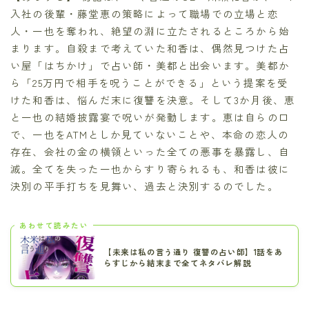
入社の後輩・藤堂恵の策略によって職場での立場と恋
人・一也を奪われ、絶望の淵に立たされるところから始
まります。自殺まで考えていた和香は、偶然見つけた占
い屋「はちかけ」で占い師・美都と出会います。美都か
ら「25万円で相手を呪うことができる」という提案を受
けた和香は、悩んだ末に復讐を決意。そして3か月後、恵
と一也の結婚披露宴で呪いが発動します。恵は自らの口
で、一也をATMとしか見ていないことや、本命の恋人の
存在、会社の金の横領といった全ての悪事を暴露し、自
滅。全てを失った一也からすり寄られるも、和香は彼に
決別の平手打ちを見舞い、過去と決別するのでした。
あわせて読みたい
【未来は私の言う通り 復讐の占い師】1話をあ
らすじから結末まで全てネタバレ解説