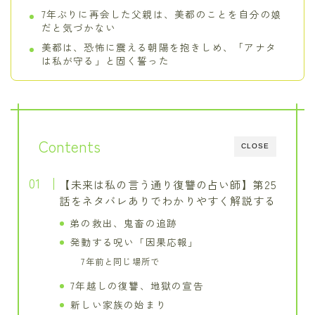
7年ぶりに再会した父親は、美都のことを自分の娘
だと気づかない
美都は、恐怖に震える朝陽を抱きしめ、「アナタ
は私が守る」と固く誓った
Contents
CLOSE
【未来は私の言う通り復讐の占い師】第25
話をネタバレありでわかりやすく解説する
弟の救出、鬼畜の追跡
発動する呪い「因果応報」
7年前と同じ場所で
7年越しの復讐、地獄の宣告
新しい家族の始まり