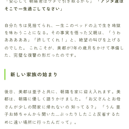
「安心して 朝陽君はウチで引き取るから」
「アンタ達は
そこで一生過ごしてなさい」
自分たちは見捨てられ、一生このベッドの上で生き地獄
を味わうことになる。その事実を悟った父親は、「うわ
あああああ」「許してくれ！」と、絶望の叫びを上げる
のでした。
これこそが、美都が7年の歳月をかけて準備し
た、完璧な復讐の形だったのです。
新しい家族の始まり
後日、美都は亜子と共に、朝陽を家に迎え入れます。美
都は、朝陽に優しく語りかけました。「お父さんとお母
さんが少しの間家に帰れないの 知ってる？」
「うん 亜
子お姉ちゃんから聞いた…ぶったりしたこと反省するた
めに遠い場所に行ったんだって」。