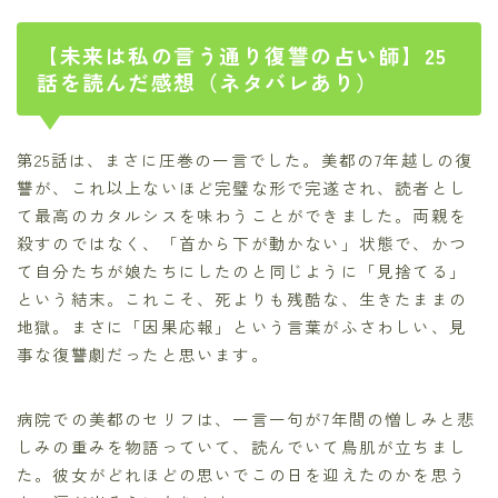
【未来は私の言う通り復讐の占い師】25
話を読んだ感想（ネタバレあり）
第25話は、まさに圧巻の一言でした。美都の7年越しの復
讐が、これ以上ないほど完璧な形で完遂され、読者とし
て最高のカタルシスを味わうことができました。両親を
殺すのではなく、「首から下が動かない」状態で、かつ
て自分たちが娘たちにしたのと同じように「見捨てる」
という結末。これこそ、死よりも残酷な、生きたままの
地獄。まさに「因果応報」という言葉がふさわしい、見
事な復讐劇だったと思います。
病院での美都のセリフは、一言一句が7年間の憎しみと悲
しみの重みを物語っていて、読んでいて鳥肌が立ちまし
た。彼女がどれほどの思いでこの日を迎えたのかを思う