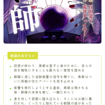
前話のおさらい
回想が終わり、美都は亜子と弟のために、自らの
命を犠牲にすることも厭わない覚悟を固める
朝陽に渡した追跡装置の信号を頼りに、美都はつ
いに両親が住むアパートを突き止める
復讐を実行しようとする直前、美都は残される
弟・朝陽の未来を案じ、一瞬ためらう
意を決して部屋に踏み込むと、そこには父親に暴
行され、ぐったりと倒れている朝陽の姿があった