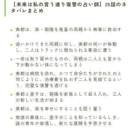
【未来は私の言う通り復讐の占い師】25話のネ
タバレまとめ
美都は、弟・朝陽を鬼畜の両親から無事に救出す
る
追いかけてきた両親に対し、美都の呪いが発動
し、二人はトラックに撥ねられる事故に遭う
一命は取り留めたものの、両親は二人とも首から
下が動かない体になってしまう
美都は病院を訪れ、かつて自分たちがされたのと
同じように、治療費を払わず二人を見捨てるとい
う、完璧な復讐を遂げる
美都と亜子は、朝陽を家族として迎え入れ、三人
の新しい生活が始まる
美都は、弟を幸せにすることを固く誓う
物語の最後に、亜子のことを知っているらしき、
謎の青年が登場し、新たな展開を予感させる