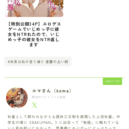
【特別公開34P】エロデス
ゲームでいじめっ子に彼
女をNTRれたので、いじ
めっ子の彼女をNTR返し
ます
#未来は私の言う通り 復讐の占い師
ABOUT ME
コマさん（koma）
野生のライトノベル作家
社畜として飼われながらも週休三日制を実現した上流社畜。中
学生の頃に《BAKUMAN。》に出会って「物語」に触れていな
いと死ぬ呪いにかかった。思春期にモバゲーにどっぷりハマ